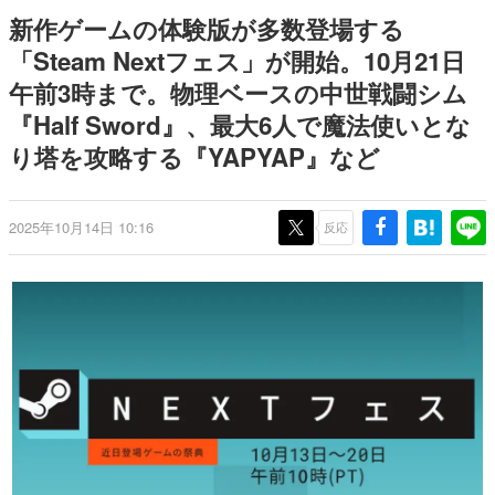
どが全品受注生産で登場、過去
ー？＾＾」暗黒微笑の夢女子
日本のコンテンツ産業やカルチャーに与えた影響を探る企
新作ゲームの体験版が多数登場する
に発売したグッズの再販も
や、萌え声不思議ちゃん女子と
画です。
青春を謳歌
「Steam Nextフェス」が開始。10月21日
日本モバイルゲーム産業史
午前3時まで。物理ベースの中世戦闘シム
日本のモバイルゲーム史における主要なトピック・タイト
ルを網羅するほか、開発者へのインタビューや識者による
『Half Sword』、最大6人で魔法使いとな
解説を掲載。約20年の歴史が一望できる決定版！
り塔を攻略する『YAPYAP』など
若ゲのいたり〜ゲームクリエイターの青春〜
『うつヌケ』『ペンと箸』等で知られるマンガ家・田中圭
一先生によるゲーム業界レポートマンガです。
2025年10月14日 10:16
反応
なんでゲームは面白い？
ゲーム開発者・hamatsu氏がゲームの魅力を画面や操作の
具体的な形から解き明かしていく、硬派で骨太な評論連載
です。
ゲームが変えた日本語
「経験値」「裏技」「ラスボス」… ゲームにまつわる言葉
の起源や用法の変遷を、コンピューター文化史研究家・タ
イニーP氏が徹底調査。
カテゴリ
特集記事