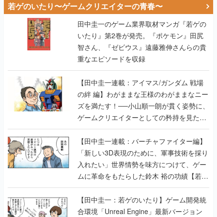
若ゲのいたり〜ゲームクリエイターの青春〜
田中圭一のゲーム業界取材マンガ『若ゲの
いたり』第2巻が発売。『ポケモン』田尻
智さん、『ゼビウス』遠藤雅伸さんらの貴
重なエピソードを収録
【田中圭一連載：アイマス/ガンダム 戦場
の絆 編】わがままな王様のわがままなニー
ズを満たす！──小山順一朗が貫く姿勢に、
ゲームクリエイターとしての矜持を見た
【若ゲのいたり最終回】
【田中圭一連載：バーチャファイター編】
「新しい3D表現のために、軍事技術を採り
入れたい」世界情勢を味方につけて、ゲー
ムに革命をもたらした鈴木 裕の功績【若ゲ
のいたり】
【田中圭一：若ゲのいたり】ゲーム開発統
合環境「Unreal Engine」最新バージョン