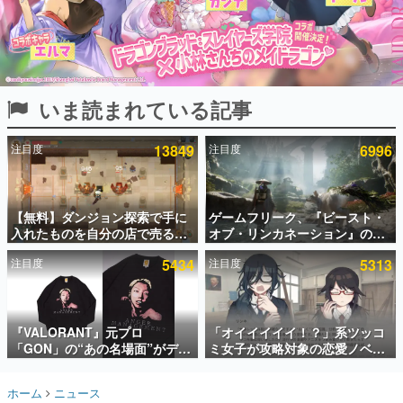
インタビュー
連載・特集一覧
殿堂入り記事
いま読まれている記事
SNS拡散数が数千以上！ ページビュー数万以上！ などな
ど。多くの人々に読まれた、電ファミ渾身の“殿堂入り”記
事をまとめました。
注目度
13849
注目度
6996
ゲームの企画書
名作ゲームクリエイターの方々に製作時のエピソードをお
聞きし、ヒットする企画（ゲーム）とは何か？を探ってい
【無料】ダンジョン探索で手に
ゲームフリーク、『ビースト・
きます。
入れたものを自分の店で売るゲ
オブ・リンカネーション』の継
赫本
ーム『Moonlighter』がSteam
続的なアプデ方針を表明。ユー
この物語を解いてはいけない。『赫本』は、〈試験問題〉
注目度
5434
注目度
5313
にて無料配布中！続編
ザーからの意見を真摯に受け止
の形をした短編ホラー小説集です。
『Moonlighter 2』の9月2日正
めて対応へ。修正パッチは約1週
式リリースを記念したキャンペ
間以内に配信される予定
ーン
新世代に訊く
『VALORANT』元プロ
「オイイイイイ！？」系ツッコ
これからのデジタルゲーム市場を担う若きクリエイター達
の姿を追い、彼らのルーツと情熱を探っていきます。
「GON」の“あの名場面”がデザ
ミ女子が攻略対象の恋愛ノベル
インされた新作グッズが本日8月
ゲーム『美術部カノジョ』
5日より期間限定で発売。Tシャ
Steamストアページが公開。
ゲーム世代の作家たち
ホーム
ニュース
ツやコインケース、アクキーな
「お前らーそろそろ自重しろ
ゲームに多大な影響を受けた作家さんに取材し、ゲームが