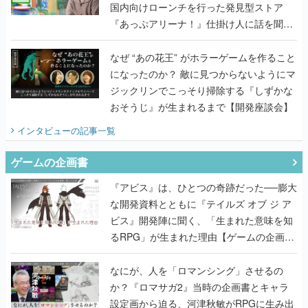
国内向けローンチを行った発見型ストア
『あっぷアリーナ！』仕掛け人に話を聞い
てみた
なぜ “あの花王” がホラーゲームを作ること
になったのか？ 敵に見つからないようにマ
ジックリンでこっそり掃除する『しずかな
おそうじ』が生まれるまで【開発座談会】
インタビュー
の記事一覧
ゲームの企画書
『アビス』は、ひとつの奇跡だった──膨大
な開発資料とともに『テイルズ オブ ジ ア
ビス』開発陣に聞く、「生まれた意味を知
るRPG」が生まれた理由【ゲームの企画
書】
なにが、人を「ロマンシング」させるの
か？『ロマサガ2』当時の企画書とキャラ
設定画から迫る、河津秋敏がRPGに生み出