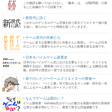
この物語を解いてはいけない。『赫本』は、〈試験問題〉の形
をした短編ホラー小説集です。
新世代に訊く
これからのデジタルゲーム市場を担う若きクリエイター達の姿
を追い、彼らのルーツと情熱を探っていきます。
ゲーム世代の作家たち
ゲームに多大な影響を受けた作家さんに取材し、ゲームが日本
のコンテンツ産業やカルチャーに与えた影響を探る企画です。
日本モバイルゲーム産業史
日本のモバイルゲーム史における主要なトピック・タイトルを
網羅するほか、開発者へのインタビューや識者による解説を掲
載。約20年の歴史が一望できる決定版！
若ゲのいたり〜ゲームクリエイターの青春〜
『うつヌケ』『ペンと箸』等で知られるマンガ家・田中圭一先
生によるゲーム業界レポートマンガです。
なんでゲームは面白い？
ゲーム開発者・hamatsu氏がゲームの魅力を画面や操作の具体的
な形から解き明かしていく、硬派で骨太な評論連載です。