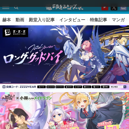
広告をスキップ
赫本
動画
殿堂入り記事
インタビュー
特集記事
マンガ
ピックアップ
電ファミのいま読まれている記事ランキング
アプリセール情報