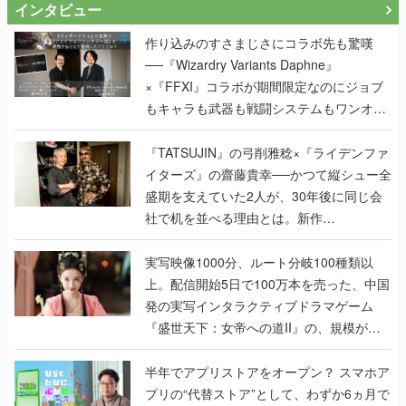
インタビュー
作り込みのすさまじさにコラボ先も驚嘆
──『Wizardry Variants Daphne』
×『FFXI』コラボが期間限定なのにジョブ
もキャラも武器も戦闘システムもワンオフ
で作り込まれた理由を両ディレクターに聞
く
『TATSUJIN』の弓削雅稔×『ライデンファ
イターズ』の齋藤貴幸──かつて縦シュー全
盛期を支えていた2人が、30年後に同じ会
社で机を並べる理由とは。新作
『TATSUJIN EXTREME』で初タッグを組
んだレジェンド2人に訊く開発秘話
実写映像1000分、ルート分岐100種類以
上。配信開始5日で100万本を売った、中国
発の実写インタラクティブドラマゲーム
『盛世天下：女帝への道II』の、規模が違
うこだわりをプロデューサーに聞いた
半年でアプリストアをオープン？ スマホア
プリの“代替ストア”として、わずか6ヵ月で