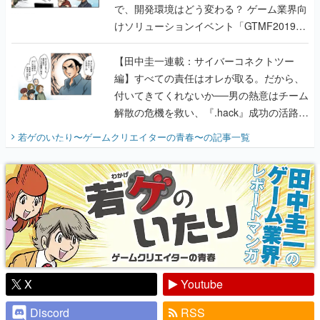
で、開発環境はどう変わる？ ゲーム業界向
けソリューションイベント「GTMF2019」
に行って、より理解を深めよう【PR】
【田中圭一連載：サイバーコネクトツー
編】すべての責任はオレが取る。だから、
付いてきてくれないか──男の熱意はチーム
解散の危機を救い、『.hack』成功の活路を
開く。業界の快男児・松山 洋に流れる血は
若ゲのいたり〜ゲームクリエイターの青春〜
の記事一覧
『少年ジャンプ』色だった【若ゲのいた
り】
X
Youtube
Discord
RSS