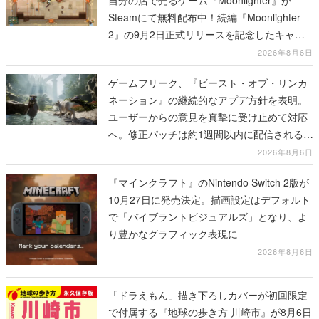
Steamにて無料配布中！続編『Moonlighter
2』の9月2日正式リリースを記念したキャン
ペーン
2026年8月6日
ゲームフリーク、『ビースト・オブ・リンカ
ネーション』の継続的なアプデ方針を表明。
ユーザーからの意見を真摯に受け止めて対応
へ。修正パッチは約1週間以内に配信される予
定
2026年8月6日
『マインクラフト』のNintendo Switch 2版が
10月27日に発売決定。描画設定はデフォルト
で「バイブラントビジュアルズ」となり、よ
り豊かなグラフィック表現に
2026年8月6日
「ドラえもん」描き下ろしカバーが初回限定
で付属する『地球の歩き方 川崎市』が8月6日