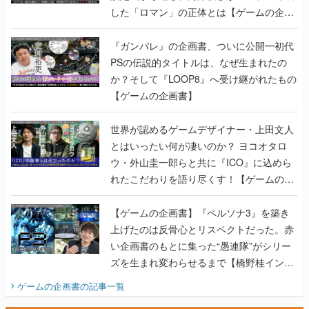
した「ロマン」の正体とは【ゲームの企画
書】
『ガンパレ』の企画書、ついに公開━初代
PSの伝説的タイトルは、なぜ生まれたの
か？そして『LOOP8』へ受け継がれたもの
【ゲームの企画書】
世界が認めるゲームデザイナー・上田文人
とはいったい何が凄いのか？ ヨコオタロ
ウ・外山圭一郎らと共に『ICO』に込めら
れたこだわりを語り尽くす！【ゲームの企
画書】
【ゲームの企画書】『ペルソナ3』を築き
上げたのは反骨心とリスペクトだった。赤
い企画書のもとに集った“愚連隊”がシリー
ズを生まれ変わらせるまで【橋野桂インタ
ビュー】
ゲームの企画書
の記事一覧