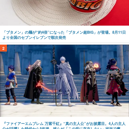
「ブタメン」の麺が“約4倍”になった「ブタメン超BIG」が登場。8月11日
より全国のセブンイレブンで順次発売
2
『ファイアーエムブレム 万紫千紅』“真の主人公”がお披露目。4人の主人
公が活躍した時代から5年後、彼らが「この世に存在しない」状況で魔