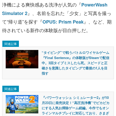
浄機による爽快感ある洗浄が人気の『
PowerWash
』、名前を忘れた「少女」と写真を撮っ
Simulator 2
て“帰り道”を探す『
』、など、期
OPUS: Prism Peak
待されている新作の体験版が目白押しだ。
関連記事
“タイピング”で戦うバトルロワイヤルゲーム
『Final Sentence』の体験版がSteamで配信
中。3回タイプミスしたら死。スピードと正
確さを意識したタイピングで最後の1人を目
指す
関連記事
『パワーウォッシュ シミュレーター2』が10
月23日に発売決定！“高圧洗浄機”でピカピカ
にする人気お掃除ゲーム続編。今作でもオン
ラインマルチプレイに対応しており、さまざ