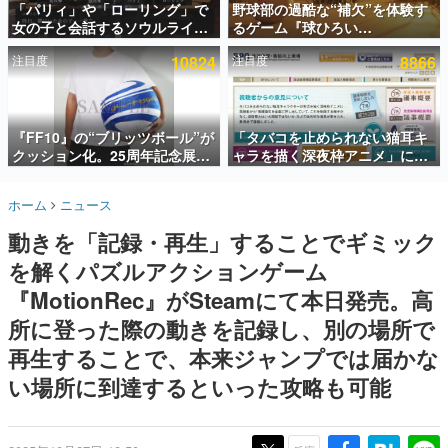
「パリィ」や「ローリング」で
野球部の過酷な“補欠”を体験す
女の子と会話するソウルライク
るゲーム『球ひろい
インタビュー
恋愛ゲーム『小早川さんはソウ
Simulator』が「1件」のウィッ
注目度
10824
注目度
8866
ルライク』無料公開。返事に失
シュリストをもとにチェコ語に
連載・特集一覧
敗すると「YOU DIED」
対応しSNSで話題に。『キング
ダム・カム』開発元やチェコの
殿堂入り記事
プロ野球選手から称賛の声
SNS拡散数が数千以上！ ページビュー数万以上！ などな
『FF10』の“ブリッツボール”が
「タバコを止められない猫耳キ
ど。多くの人々に読まれた、電ファミ渾身の“殿堂入り”記
クッション化。25周年記念展
ャラを描く深夜枠アニメ」に視
事をまとめました。
「FINAL FANTASY X
聴者の一部から批判意見。違法
MUSEUM-幻光の記憶-」のグッ
薬物の使用と思しき描写も含め
ゲームの企画書
ホーム
ニュース
ズ情報が一部公開
て、BPOが議論を交わす
名作ゲームクリエイターの方々に製作時のエピソードをお
聞きし、ヒットする企画（ゲーム）とは何か？を探ってい
動きを「記録・再生」することでギミック
きます。
を解くパズルアクションゲーム
赫本
この物語を解いてはいけない。『赫本』は、〈試験問題〉
『MotionRec』がSteamにて本日発売。高
の形をした短編ホラー小説集です。
所に登った際の動きを記録し、別の場所で
再生することで、本来ジャンプでは届かな
新世代に訊く
これからのデジタルゲーム市場を担う若きクリエイター達
い場所に到達するといった攻略も可能
の姿を追い、彼らのルーツと情熱を探っていきます。
ゲーム世代の作家たち
ゲームに多大な影響を受けた作家さんに取材し、ゲームが