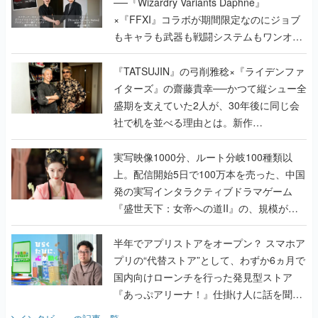
──『Wizardry Variants Daphne』
×『FFXI』コラボが期間限定なのにジョブ
もキャラも武器も戦闘システムもワンオフ
で作り込まれた理由を両ディレクターに聞
く
『TATSUJIN』の弓削雅稔×『ライデンファ
イターズ』の齋藤貴幸──かつて縦シュー全
盛期を支えていた2人が、30年後に同じ会
社で机を並べる理由とは。新作
『TATSUJIN EXTREME』で初タッグを組
んだレジェンド2人に訊く開発秘話
実写映像1000分、ルート分岐100種類以
上。配信開始5日で100万本を売った、中国
発の実写インタラクティブドラマゲーム
『盛世天下：女帝への道II』の、規模が違
うこだわりをプロデューサーに聞いた
半年でアプリストアをオープン？ スマホア
プリの“代替ストア”として、わずか6ヵ月で
国内向けローンチを行った発見型ストア
『あっぷアリーナ！』仕掛け人に話を聞い
てみた