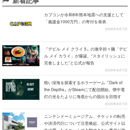
新着記事
カプコンが令和8年熊本地震への支援として
「義援金1000万円」の寄付を発表
2026年8月7日
『デビル メイ クライ 5』の激辛担々麺「デビ
ル メイ カライ」が爆誕。“スタイリッシュに
完食しました”と公式が報告
2026年8月7日
暗い深海を探索するホラーゲーム『Dark of
the Depths』がSteamにて配信開始。懐中電
灯の光をたよりに海底からの脱出を目指す
2026年8月7日
ニンテンドーミュージアム、チケットの転売
や決済代行について注意喚起。公式サイト以