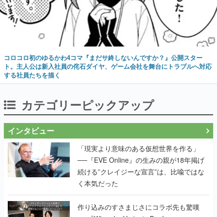
コロコロ初のゆるかわ4コマ『まだサ終しないんですか？』公開スター
ト。主人公は新入社員の侘石ダイヤ、ゲーム会社を舞台にトラブルへ対応
する社員たちを描く
カテゴリーピックアップ
インタビュー
「現実より意味のある仮想世界を作る」
──『EVE Online』の生みの親が18年掲げ
続ける”クレイジーな宣言”は、比喩ではな
く本気だった
作り込みのすさまじさにコラボ先も驚嘆