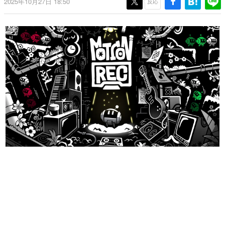
2025年10月27日 18:50
反応
日本のコンテンツ産業やカルチャーに与えた影響を探る企
画です。
日本モバイルゲーム産業史
日本のモバイルゲーム史における主要なトピック・タイト
ルを網羅するほか、開発者へのインタビューや識者による
解説を掲載。約20年の歴史が一望できる決定版！
若ゲのいたり〜ゲームクリエイターの青春〜
『うつヌケ』『ペンと箸』等で知られるマンガ家・田中圭
一先生によるゲーム業界レポートマンガです。
なんでゲームは面白い？
ゲーム開発者・hamatsu氏がゲームの魅力を画面や操作の
具体的な形から解き明かしていく、硬派で骨太な評論連載
です。
ゲームが変えた日本語
「経験値」「裏技」「ラスボス」… ゲームにまつわる言葉
の起源や用法の変遷を、コンピューター文化史研究家・タ
イニーP氏が徹底調査。
カテゴリ
特集記事