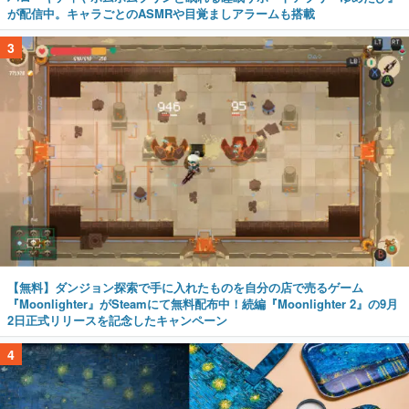
が配信中。キャラごとのASMRや目覚ましアラームも搭載
3
【無料】ダンジョン探索で手に入れたものを自分の店で売るゲーム
『Moonlighter』がSteamにて無料配布中！続編『Moonlighter 2』の9月
2日正式リリースを記念したキャンペーン
4