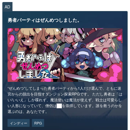
AD
勇者パーティはぜんめつしました。
“ぜんめつ”してしまった勇者パーティから1人だけ選んで、ともに迷
宮からの脱出を目指すダンジョン探索RPGです。 ただし勇者は「は
い/いいえ」しか喋れず、魔法使いは魔法が使えず、戦士は可愛らし
い人形になっていて、僧侶は██を崇拝しています。誰を救うのかを
選ぶのは、あなたです。
インディー
RPG