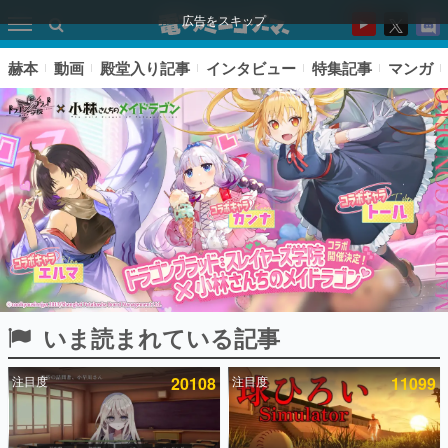
広告をスキップ
赫本
動画
殿堂入り記事
インタビュー
特集記事
マンガ
いま読まれている記事
ピックアップ
注目度
20108
注目度
11099
電ファミのいま読まれている記事ランキング
アプリセール情報