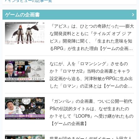
インタビュー
の記事一覧
ゲームの企画書
『アビス』は、ひとつの奇跡だった──膨大
な開発資料とともに『テイルズ オブ ジ ア
ビス』開発陣に聞く、「生まれた意味を知
るRPG」が生まれた理由【ゲームの企画
書】
なにが、人を「ロマンシング」させるの
か？『ロマサガ2』当時の企画書とキャラ
設定画から迫る、河津秋敏がRPGに生み出
した「ロマン」の正体とは【ゲームの企画
書】
『ガンパレ』の企画書、ついに公開━初代
PSの伝説的タイトルは、なぜ生まれたの
か？そして『LOOP8』へ受け継がれたもの
【ゲームの企画書】
世界が認めるゲームデザイナー・上田文人