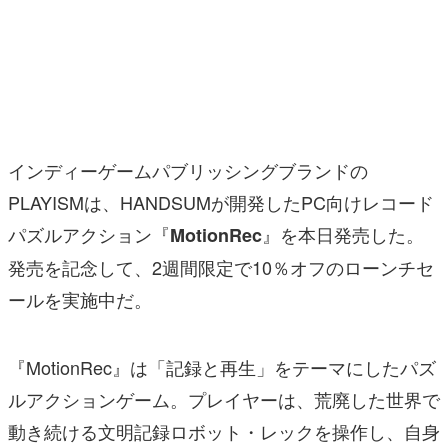
マンガ
女性向け
アプリレビュー
その他
インディーゲームパブリッシングブランドの
PLAYISMは、HANDSUMが開発したPC向けレコード
電ファミニコゲーマーとは？
パズルアクション『
』を本日発売した。
MotionRec
運営：株式会社マレ
発売を記念して、2週間限定で10％オフのローンチセ
ールを実施中だ。
『MotionRec』は「記録と再生」をテーマにしたパズ
ルアクションゲーム。プレイヤーは、荒廃した世界で
動き続ける文明記録ロボット・レックを操作し、自身