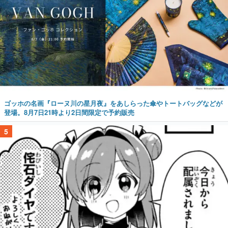
ゴッホの名画『ローヌ川の星月夜』をあしらった傘やトートバッグなどが
登場。8月7日21時より2日間限定で予約販売
5