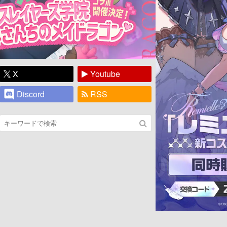
X
Youtube
Discord
RSS