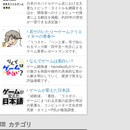
日本のモバイルゲーム史における主
要なトピック・タイトルを網羅する
ほか、開発者へのインタビューや識
者による解説を掲載。約20年の歴史
が一望できる決定版！
若ゲのいたり〜ゲームクリエ
イターの青春〜
『うつヌケ』『ペンと箸』等で知ら
れるマンガ家・田中圭一先生による
ゲーム業界レポートマンガです。
なんでゲームは面白い？
ゲーム開発者・hamatsu氏がゲーム
の魅力を画面や操作の具体的な形か
ら解き明かしていく、硬派で骨太な
評論連載です。
ゲームが変えた日本語
「経験値」「裏技」「ラスボス」…
ゲームにまつわる言葉の起源や用法
の変遷を、コンピューター文化史研
究家・タイニーP氏が徹底調査。
カテゴリ