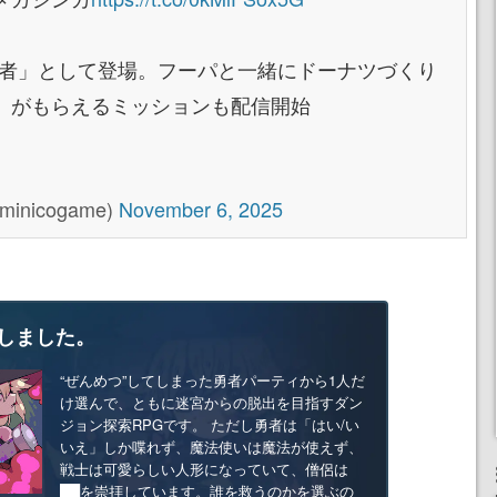
承者」として登場。フーパと一緒にドーナツづくり
」がもらえるミッションも配信開始
nicogame)
November 6, 2025
しました。
“ぜんめつ”してしまった勇者パーティから1人だ
け選んで、ともに迷宮からの脱出を目指すダン
ジョン探索RPGです。 ただし勇者は「はい/い
いえ」しか喋れず、魔法使いは魔法が使えず、
戦士は可愛らしい人形になっていて、僧侶は
██を崇拝しています。誰を救うのかを選ぶの