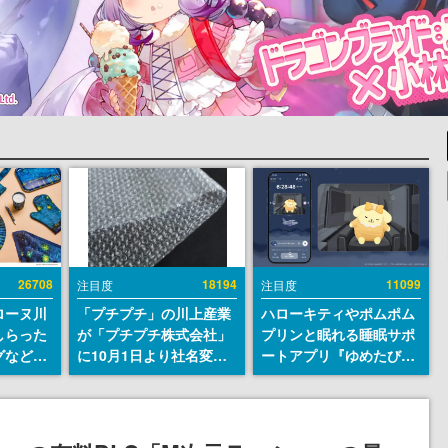
26708
18194
11099
注目度
注目度
ローヌ川
「プチプチ」の川上産業
ハローキティやポムポム
しらった
が「プチプチ株式会社」
プリンと眠れる睡眠サポ
グなどが
に10月1日より社名変更
ートアプリ『ゆめたび』
時より2
へ。創業58年で初めての
が配信中。キャラごとの
販売
変更で、“プチッ”と鳴る
ASMRや目覚ましアラー
おなじみの緩衝材が会社
ムも搭載
の名前に