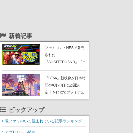
新着記事
ファミコン・NESで発売
された
『SHATTERHAND』『エ
スパ冒険隊 魔王の砦』
『ふしぎなブロビー ブロ
『GTA6』新映像が日本時
バニアの危機』が
間の8月28日に公開決
Nintendo Switchで復刻。
定！ Netflixでプレミア公
「ジャレコレ」シリーズ
開後、YouTubeや公式サ
から3作が発売予定
イトでも公開へ
ピックアップ
電ファミのいま読まれている記事ランキング
アプリセール情報