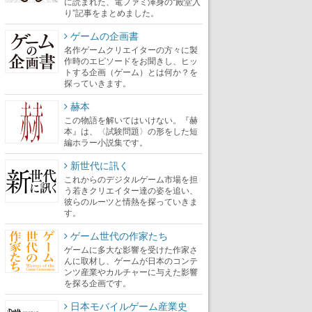
に読まれた、電ファミ渾身の“殿堂入
り”記事をまとめました。
ゲームの企画書
名作ゲームクリエイターの方々に製
作時のエピソードをお聞きし、ヒッ
トする企画（ゲーム）とは何か？を
探っていきます。
赫本
この物語を解いてはいけない。『赫
本』は、〈試験問題〉の形をした短
編ホラー小説集です。
新世代に訊く
これからのデジタルゲーム市場を担
う若きクリエイター達の姿を追い、
彼らのルーツと情熱を探っていきま
す。
ゲーム世代の作家たち
ゲームに多大な影響を受けた作家さ
んに取材し、ゲームが日本のコンテ
ンツ産業やカルチャーに与えた影響
を探る企画です。
日本モバイルゲーム産業史