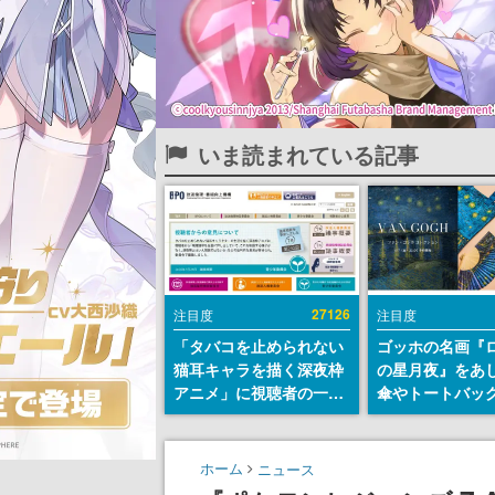
いま読まれている記事
27126
注目度
注目度
「タバコを止められない
ゴッホの名画『
猫耳キャラを描く深夜枠
の星月夜』をあ
アニメ」に視聴者の一部
傘やトートバッ
から批判意見。違法薬物
登場。8月7日21
の使用と思わしき描写も
日間限定で予約
含めて、BPOが議論を交
ホーム
ニュース
わす