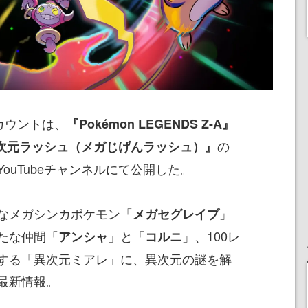
カウントは、
『Pokémon LEGENDS Z-A』
の
次元ラッシュ（メガじげんラッシュ）』
ouTubeチャンネルにて公開した。
なメガシンカポケモン「
」
メガセグレイブ
たな仲間「
」と「
」、100レ
アンシャ
コルニ
する「異次元ミアレ」に、異次元の謎を解
最新情報。