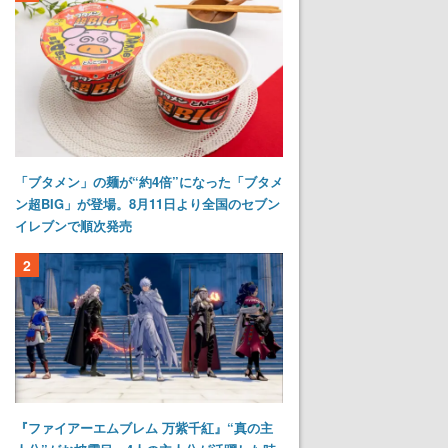
「ブタメン」の麺が“約4倍”になった「ブタメ
ン超BIG」が登場。8月11日より全国のセブン
イレブンで順次発売
2
『ファイアーエムブレム 万紫千紅』“真の主