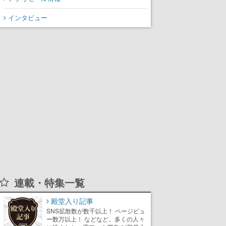
インタビュー
連載・特集一覧
殿堂入り記事
SNS拡散数が数千以上！ ページビュ
ー数万以上！ などなど。多くの人々