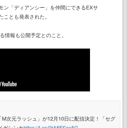
モン「ディアンシー」を仲間にできるEXサ
たことも発表された。
なる情報も公開予定とのこと。
C「M次元ラッシュ」が12月10日に配信決定！「セグ
メガシンカ
https://t.co/0kMlFSox5G