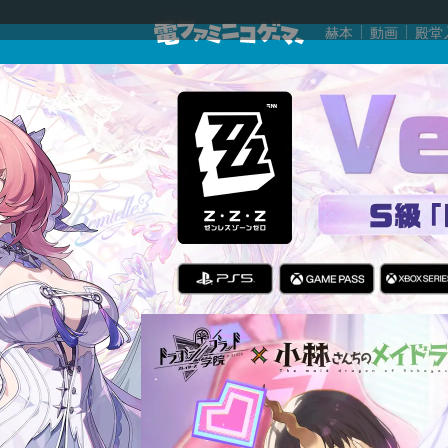
赫本
動画
殿堂