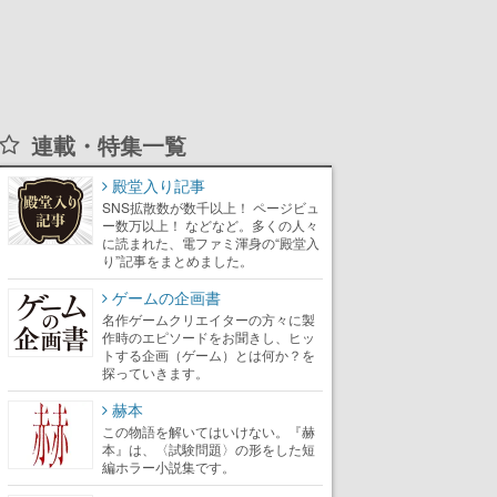
連載・特集一覧
殿堂入り記事
SNS拡散数が数千以上！ ページビュ
ー数万以上！ などなど。多くの人々
に読まれた、電ファミ渾身の“殿堂入
り”記事をまとめました。
ゲームの企画書
名作ゲームクリエイターの方々に製
作時のエピソードをお聞きし、ヒッ
トする企画（ゲーム）とは何か？を
探っていきます。
赫本
この物語を解いてはいけない。『赫
本』は、〈試験問題〉の形をした短
編ホラー小説集です。