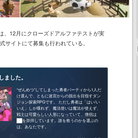
は、12月にクローズドアルファテストが実
公式サイトにて募集も行われている。
しました。
“ぜんめつ”してしまった勇者パーティから1人だ
け選んで、ともに迷宮からの脱出を目指すダン
ジョン探索RPGです。 ただし勇者は「はい/い
いえ」しか喋れず、魔法使いは魔法が使えず、
戦士は可愛らしい人形になっていて、僧侶は
██を崇拝しています。誰を救うのかを選ぶの
は、あなたです。