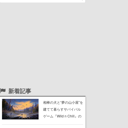
新着記事
相棒の犬と“夢の山小屋”を
建てて暮らすサバイバル
ゲーム『Wild n Chill』の
体験版がSteamで配信