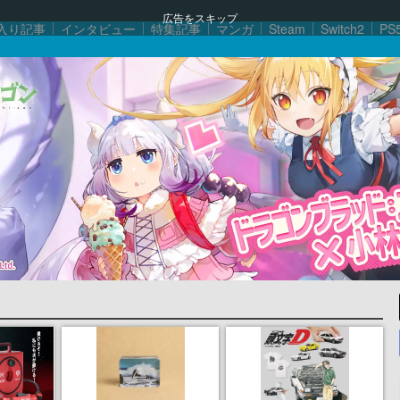
広告をスキップ
入り記事
インタビュー
特集記事
マンガ
Steam
Switch2
PS