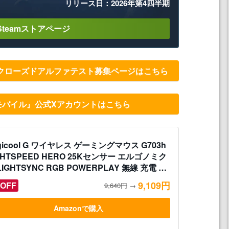
リリース日：2026年第4四半期
Steamストアページ
クローズドアルファテスト募集ページはこちら
モバイル』公式Xアカウントはこちら
gicool G ワイヤレス ゲーミングマウス G703h
GHTSPEED HERO 25Kセンサー エルゴノミク
LIGHTSYNC RGB POWERPLAY 無線 充電 対
ゲーミング マウス 充電式 無線 PC windows
9,109円
OFF
9,640円
→
c ブラック G703 国内正規品 【 ファイナルフ
タジー XIV 推奨モデル 】
Amazonで購入