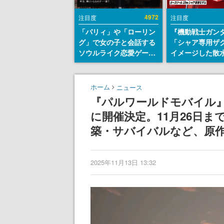
4972
注目度
注目度
「パリィ」や「ローリン
『機動戦士ガン
グ」で女の子と会話する
「シャア専用ザ
ソウルライク恋愛ゲーム
イメージした散
『小早川さんはソウルラ
リールが予約開
イク』無料公開。返事に
にはシャアのパ
失敗すると「YOU
マークやジオン
ホーム
ニュース
DIED」
エンブレム、型
『パルワールドモバイル』
どを配置
に開催決定。11月26日
築・サバイバルなど、原
2025年11月13日 13:32