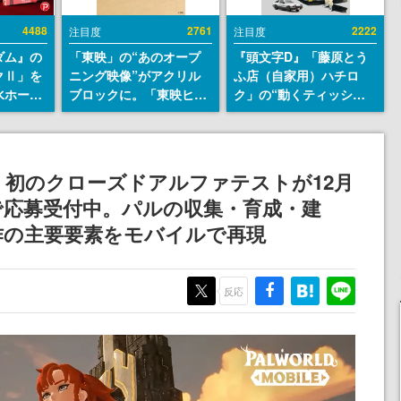
4488
2761
2222
注目度
注目度
ダム』の
「東映」の“あのオープ
『頭文字D』「藤原とう
クⅡ」を
ニング映像”がアクリル
ふ店（自家用）ハチロ
水ホース
ブロックに。「東映ヒス
ク」の“動くティッシュ
始。本体
トリカル グッズコレクシ
ケース”が買えるポップ
ーソナル
ョン」が8月下旬より発
アップショップが開催
公国軍の
売
へ。マンガの舞台である
式番号な
群馬の「イオンモール高
初のクローズドアルファテストが12月
崎」にて、8月11日から8
まで応募受付中。パルの収集・育成・建
月20日までの期間限定で
開催予定
作の主要要素をモバイルで再現
反応