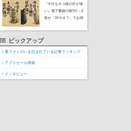
中。ドット絵の大自然
『今日もネコ様の圧が強
で、喧騒を忘れよう
い』電子書籍の既刊1～2
巻が「30％オフ」でお得
に。ジト目でツンツンし
たネコたちと、ネコを溺
愛する人間のすれ違いを
ピックアップ
描く
電ファミのいま読まれている記事ランキング
アプリセール情報
インタビュー