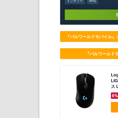
インディー
RPG
『パルワールドモバイル』
『パルワールド
Lo
LI
ス 
応 
6%
ma
ァン