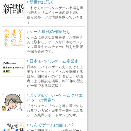
新世代に訊く
これからのデジタルゲーム市場を担
う若きクリエイター達の姿を追い、
彼らのルーツと情熱を探っていきま
す。
ゲーム世代の作家たち
ゲームに多大な影響を受けた作家さ
んに取材し、ゲームが日本のコンテ
ンツ産業やカルチャーに与えた影響
を探る企画です。
日本モバイルゲーム産業史
日本のモバイルゲーム史における主
要なトピック・タイトルを網羅する
ほか、開発者へのインタビューや識
者による解説を掲載。約20年の歴史
が一望できる決定版！
若ゲのいたり〜ゲームクリエ
イターの青春〜
『うつヌケ』『ペンと箸』等で知ら
れるマンガ家・田中圭一先生による
ゲーム業界レポートマンガです。
なんでゲームは面白い？
ゲーム開発者・hamatsu氏がゲーム