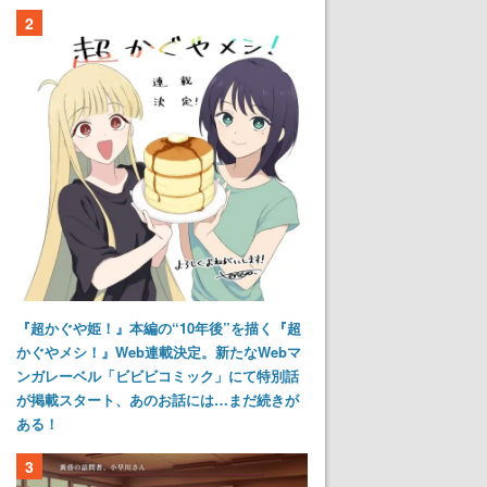
2
『超かぐや姫！』本編の“10年後”を描く『超
かぐやメシ！』Web連載決定。新たなWebマ
ンガレーベル「ビビビコミック」にて特別話
が掲載スタート、あのお話には…まだ続きが
ある！
3