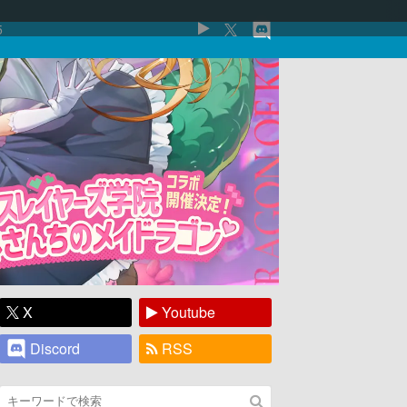
5
X
Youtube
Discord
RSS