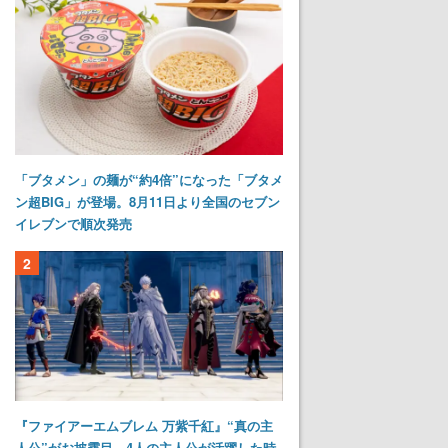
「ブタメン」の麺が“約4倍”になった「ブタメ
ン超BIG」が登場。8月11日より全国のセブン
イレブンで順次発売
2
『ファイアーエムブレム 万紫千紅』“真の主
人公”がお披露目。4人の主人公が活躍した時