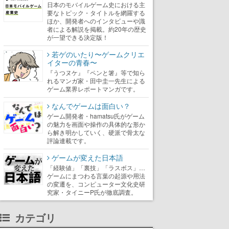
日本のモバイルゲーム史における主
要なトピック・タイトルを網羅する
ほか、開発者へのインタビューや識
者による解説を掲載。約20年の歴史
が一望できる決定版！
若ゲのいたり〜ゲームクリエ
イターの青春〜
『うつヌケ』『ペンと箸』等で知ら
れるマンガ家・田中圭一先生による
ゲーム業界レポートマンガです。
なんでゲームは面白い？
ゲーム開発者・hamatsu氏がゲーム
の魅力を画面や操作の具体的な形か
ら解き明かしていく、硬派で骨太な
評論連載です。
ゲームが変えた日本語
「経験値」「裏技」「ラスボス」…
ゲームにまつわる言葉の起源や用法
の変遷を、コンピューター文化史研
究家・タイニーP氏が徹底調査。
カテゴリ