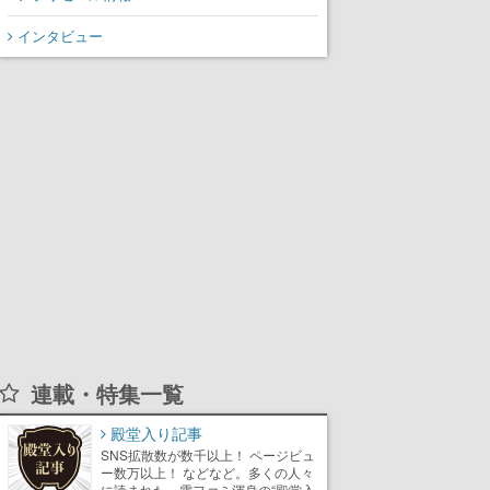
インタビュー
連載・特集一覧
殿堂入り記事
SNS拡散数が数千以上！ ページビュ
ー数万以上！ などなど。多くの人々
に読まれた、電ファミ渾身の“殿堂入