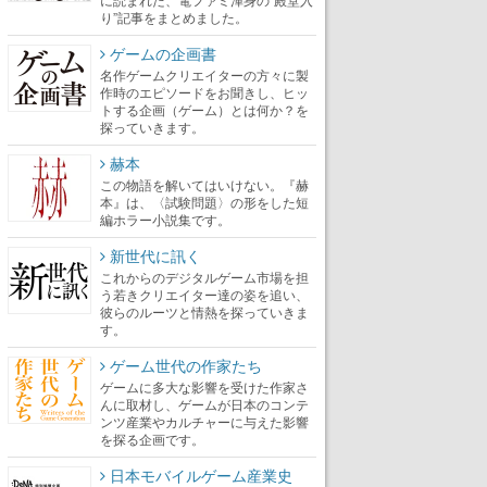
り”記事をまとめました。
ゲームの企画書
名作ゲームクリエイターの方々に製
作時のエピソードをお聞きし、ヒッ
トする企画（ゲーム）とは何か？を
探っていきます。
赫本
この物語を解いてはいけない。『赫
本』は、〈試験問題〉の形をした短
編ホラー小説集です。
新世代に訊く
これからのデジタルゲーム市場を担
う若きクリエイター達の姿を追い、
彼らのルーツと情熱を探っていきま
す。
ゲーム世代の作家たち
ゲームに多大な影響を受けた作家さ
んに取材し、ゲームが日本のコンテ
ンツ産業やカルチャーに与えた影響
を探る企画です。
日本モバイルゲーム産業史