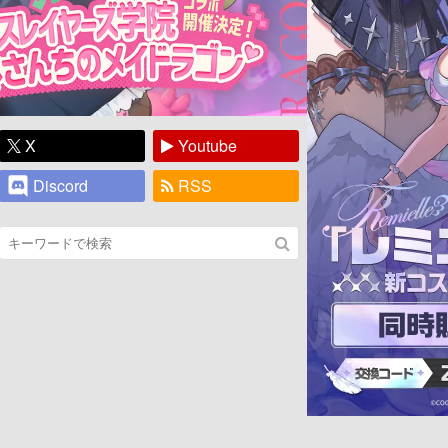
X
Youtube
Discord
RSS