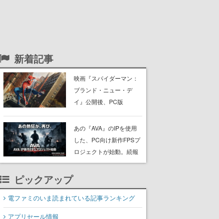
新着記事
映画『スパイダーマン：
ブランド・ニュー・デ
イ』公開後、PC版
『Marvel’s Spider-Man』
シリーズの同接数が増
あの『AVA』のIPを使用
加。1週間で「3703人→1
した、PC向け新作FPSプ
万7606人」に上昇
ロジェクトが始動。続報
は8月12日にティザーサ
イトで公開
ピックアップ
電ファミのいま読まれている記事ランキング
アプリセール情報