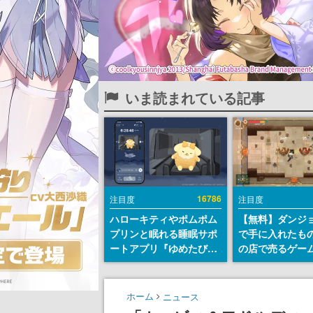
いま読まれている記事
16786
注目度
注目度
ハローキティやポムポム
【無料】ダンジ
プリンと眠れる睡眠サポ
で手に入れたも
ートアプリ『ゆめたび』
の店で売るゲー
が配信中。キャラごとの
『Moonlighte
ASMRや目覚ましアラー
Steamにて無料
ムも搭載
続編『Moonlight
ホーム
ニュース
の9月2日正式リ