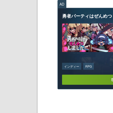
AD
勇者パーティはぜんめつ
インディー
RPG