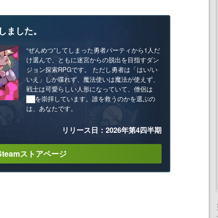
しました。
“ぜんめつ”してしまった勇者パーティから1人だ
け選んで、ともに迷宮からの脱出を目指すダン
ジョン探索RPGです。 ただし勇者は「はい/い
いえ」しか喋れず、魔法使いは魔法が使えず、
戦士は可愛らしい人形になっていて、僧侶は
██を崇拝しています。誰を救うのかを選ぶの
は、あなたです。
リリース日：2026年第4四半期
Steamストアページ