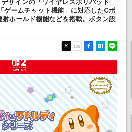
」デザインの「ワイヤレスホリパッド
ペーン
けにリリース予定
女子や、萌え声不思議ち
売。「ゲームチャット機能」に対応したCボ
ゃん女子と青春を謳歌
連射ホールド機能などを搭載。ボタン設
反応