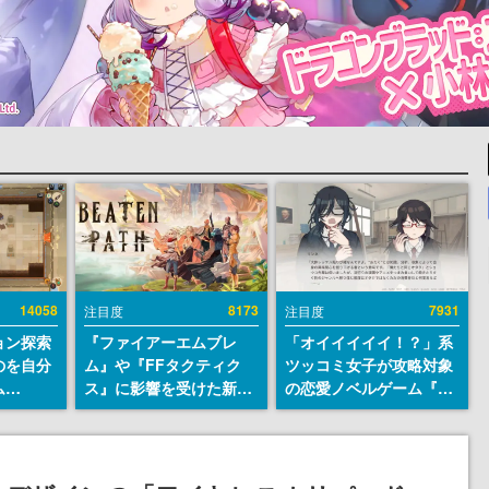
14058
8173
7931
注目度
注目度
ョン探索
『ファイアーエムブレ
「オイイイイイ！？」系
のを自分
ム』や『FFタクティク
ツッコミ女子が攻略対象
ム
ス』に影響を受けた新作
の恋愛ノベルゲーム『美
r』が
戦略RPG『Beaten
術部カノジョ』Steamス
配布中！
Path』2027年に発売
トアページが公開。「お
er 2』
へ。PC（Steam）、
前らーそろそろ自重しろ
リースを
PS5、Xbox、Switch向
ー？＾＾」暗黒微笑の夢