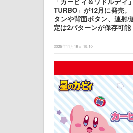
「カービィ＆ワドルディ
記念したキャン
TURBO」が12月に発
タンや背面ボタン、連射/
定は2パターンが保存可能
2025年11月19日 19:10