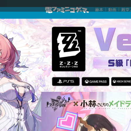
赫本
動画
殿堂