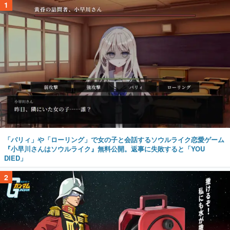
1
「パリィ」や「ローリング」で女の子と会話するソウルライク恋愛ゲーム
『小早川さんはソウルライク』無料公開。返事に失敗すると「YOU
DIED」
2