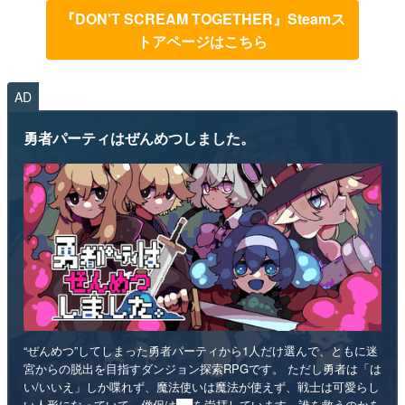
『DON'T SCREAM TOGETHER』Steamス
トアページはこちら
AD
勇者パーティはぜんめつしました。
“ぜんめつ”してしまった勇者パーティから1人だけ選んで、ともに迷
宮からの脱出を目指すダンジョン探索RPGです。 ただし勇者は「は
い/いいえ」しか喋れず、魔法使いは魔法が使えず、戦士は可愛らし
い人形になっていて、僧侶は██を崇拝しています。誰を救うのかを