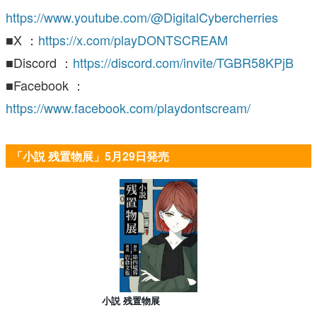
https://www.youtube.com/@DigitalCybercherries
■X ：
https://x.com/playDONTSCREAM
■Discord ：
https://discord.com/invite/TGBR58KPjB
■Facebook ：
https://www.facebook.com/playdontscream/
「小説 残置物展」5月29日発売
小説 残置物展