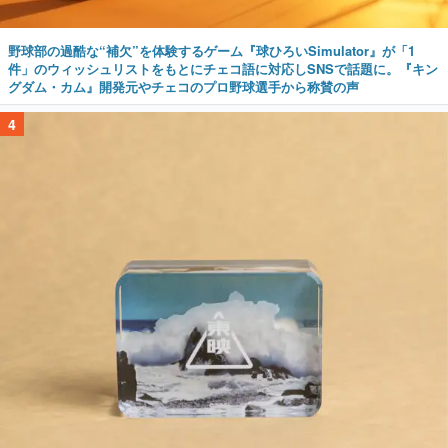
野球部の過酷な“補欠”を体験するゲーム『球ひろいSimulator』が「1
件」のウィッシュリストをもとにチェコ語に対応しSNSで話題に。『キン
グダム・カム』開発元やチェコのプロ野球選手から称賛の声
4