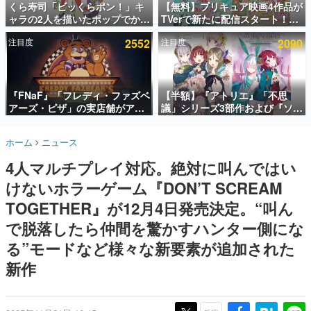
くら寿司「ビッくらポン！」キ
【無料】プリキュア映画4作品が
ャラの2人を描いたポップでかわ
TVerで新たに配信スタート！な
インタビュー
いいコラボイラストが公開。コ
んと2018年～2024年の映画ほぼ
注目度
2552
注目度
2090
ラボイラストを使用した限定T
すべてが見放題に、ぶっちゃけ
連載・特集一覧
シャツ&ステッカーがアソビシ
ありえないラインナップ
ステム主催「Akaku展」にて販
殿堂入り記事
売へ
SNS拡散数が数千以上！ ページビュー数万以上！ などな
『FNaF』「フレディ・ファズベ
【半額】『アトリエ』「不思
ど。多くの人々に読まれた、電ファミ渾身の“殿堂入り”記
アーズ・ピザ」の実店舗がアメ
議」シリーズ3部作および『ソフ
事をまとめました。
リカの商業施設「American
ィーのアトリエ2』公式画集の
Dream」に2027年オープン！
Kindle版が50%オフとなるセー
ゲームの企画書
ホーム
ニュース
ScottGamesとの共同開発、食
ルが開催中。各作品の設定画や
名作ゲームクリエイターの方々に製作時のエピソードをお
聞きし、ヒットする企画（ゲーム）とは何か？を探ってい
事だけでなくステージショーや
美麗なイラストの数々をふんだ
4人マルチプレイ対応。絶対に叫んではい
きます。
没入型のホラー体験も楽しめる
んに収録
けないホラーゲーム『DON’T SCREAM
赫本
この物語を解いてはいけない。『赫本』は、〈試験問題〉
TOGETHER』が12月4日発売決定。“叫ん
の形をした短編ホラー小説集です。
で脱落したら仲間を驚かすハンター側にな
る”モードなど様々な新要素が追加された
新世代に訊く
これからのデジタルゲーム市場を担う若きクリエイター達
新作
の姿を追い、彼らのルーツと情熱を探っていきます。
ゲーム世代の作家たち
ゲームに多大な影響を受けた作家さんに取材し、ゲームが