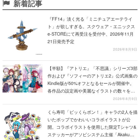
新着記事
『FF14』淡く光る「ミニチュアエーテライ
ト」が欲しすぎる。スクウェア・エニックス
e-STOREにて再受注を受付中、2026年11月
21日発売予定
2026年8月9日
【半額】『アトリエ』「不思議」シリーズ3部
作および『ソフィーのアトリエ2』公式画集の
Kindle版が50%オフとなるセールが開催中。
各作品の設定画や美麗なイラストの数々をふ
んだんに収録
2026年8月9日
くら寿司「ビッくらポン！」キャラの2人を描
いたポップでかわいいコラボイラストが公
開。コラボイラストを使用した限定Tシャツ&
ステッカーがアソビシステム主催「Akaku