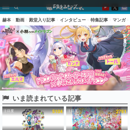
広告をスキップ
赫本
動画
殿堂入り記事
インタビュー
特集記事
マンガ
いま読まれている記事
ピックアップ
注目度
5104
注目度
2761
電ファミのいま読まれている記事ランキング
アプリセール情報