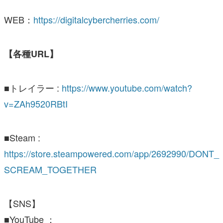
WEB：
https://digitalcybercherries.com/
【各種URL】
■トレイラー :
https://www.youtube.com/watch?
v=ZAh9520RBtI
■Steam :
https://store.steampowered.com/app/2692990/DONT_
SCREAM_TOGETHER
【SNS】
■YouTube ：