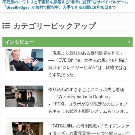
不死身のニワトリと宇宙船を探索する“非常に好評”なサバイバルゲーム
『Breathedge』が無料で配布中。入手できる期間は8月10日まで
カテゴリーピックアップ
インタビュー
「現実より意味のある仮想世界を作る」
──『EVE Online』の生みの親が18年掲げ
続ける”クレイジーな宣言”は、比喩ではな
く本気だった
作り込みのすさまじさにコラボ先も驚嘆
──『Wizardry Variants Daphne』
×『FFXI』コラボが期間限定なのにジョブ
もキャラも武器も戦闘システムもワンオフ
で作り込まれた理由を両ディレクターに聞
く
『TATSUJIN』の弓削雅稔×『ライデンファ
イターズ』の齋藤貴幸──かつて縦シュー全