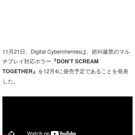
マンガ
女性向け
アプリレビュー
その他
11月21日、Digital Cybercherriesは、絶叫厳禁のマル
チプレイ対応ホラー
『DON’T SCREAM
電ファミニコゲーマーとは？
を12月4に発売予定であることを発表
TOGETHER』
運営：株式会社マレ
した。