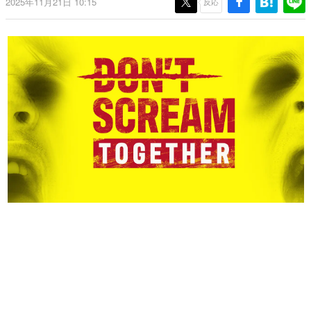
2025年11月21日 10:15
反応
日本のコンテンツ産業やカルチャーに与えた影響を探る企
画です。
日本モバイルゲーム産業史
日本のモバイルゲーム史における主要なトピック・タイト
ルを網羅するほか、開発者へのインタビューや識者による
解説を掲載。約20年の歴史が一望できる決定版！
若ゲのいたり〜ゲームクリエイターの青春〜
『うつヌケ』『ペンと箸』等で知られるマンガ家・田中圭
一先生によるゲーム業界レポートマンガです。
なんでゲームは面白い？
ゲーム開発者・hamatsu氏がゲームの魅力を画面や操作の
具体的な形から解き明かしていく、硬派で骨太な評論連載
です。
ゲームが変えた日本語
「経験値」「裏技」「ラスボス」… ゲームにまつわる言葉
の起源や用法の変遷を、コンピューター文化史研究家・タ
イニーP氏が徹底調査。
カテゴリ
特集記事