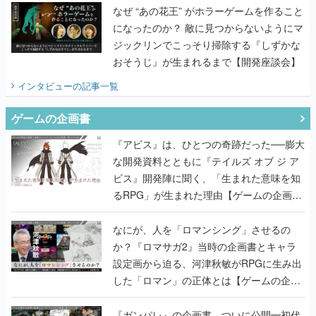
なぜ “あの花王” がホラーゲームを作ること
になったのか？ 敵に見つからないようにマ
ジックリンでこっそり掃除する『しずかな
おそうじ』が生まれるまで【開発座談会】
インタビュー
の記事一覧
ゲームの企画書
『アビス』は、ひとつの奇跡だった──膨大
な開発資料とともに『テイルズ オブ ジ ア
ビス』開発陣に聞く、「生まれた意味を知
るRPG」が生まれた理由【ゲームの企画
書】
なにが、人を「ロマンシング」させるの
か？『ロマサガ2』当時の企画書とキャラ
設定画から迫る、河津秋敏がRPGに生み出
した「ロマン」の正体とは【ゲームの企画
書】
『ガンパレ』の企画書、ついに公開━初代