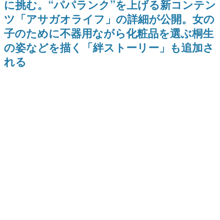
に挑む。“パパランク”を上げる新コンテン
ー？＾＾」暗黒微笑の夢女子
Switch向けにリリース予定
日本のコンテンツ産業やカルチャーに与えた影響を探る企
や、萌え声不思議ちゃん女子と
ツ「アサガオライフ」の詳細が公開。女の
画です。
青春を謳歌
子のために不器用ながら化粧品を選ぶ桐生
日本モバイルゲーム産業史
日本のモバイルゲーム史における主要なトピック・タイト
の姿などを描く「絆ストーリー」も追加さ
ルを網羅するほか、開発者へのインタビューや識者による
解説を掲載。約20年の歴史が一望できる決定版！
れる
若ゲのいたり〜ゲームクリエイターの青春〜
『うつヌケ』『ペンと箸』等で知られるマンガ家・田中圭
一先生によるゲーム業界レポートマンガです。
なんでゲームは面白い？
ゲーム開発者・hamatsu氏がゲームの魅力を画面や操作の
具体的な形から解き明かしていく、硬派で骨太な評論連載
です。
ゲームが変えた日本語
「経験値」「裏技」「ラスボス」… ゲームにまつわる言葉
の起源や用法の変遷を、コンピューター文化史研究家・タ
イニーP氏が徹底調査。
カテゴリ
特集記事