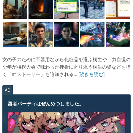
女の子のために不器用ながら化粧品を選ぶ桐生や、力自慢の
少年が相撲大会で味わった挫折に寄り添う桐生の姿などを描
く「絆ストーリー」も追加される...
[続きを読む]
AD
勇者パーティはぜんめつしました。