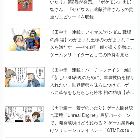
いたり』第2巻が発売。『ポケモン』田尻
智さん、『ゼビウス』遠藤雅伸さんらの貴
重なエピソードを収録
【田中圭一連載：アイマス/ガンダム 戦場
の絆 編】わがままな王様のわがままなニー
ズを満たす！──小山順一朗が貫く姿勢に、
ゲームクリエイターとしての矜持を見た
【若ゲのいたり最終回】
【田中圭一連載：バーチャファイター編】
「新しい3D表現のために、軍事技術を採り
入れたい」世界情勢を味方につけて、ゲー
ムに革命をもたらした鈴木 裕の功績【若ゲ
のいたり】
【田中圭一：若ゲのいたり】ゲーム開発統
合環境「Unreal Engine」最新バージョン
で、開発環境はどう変わる？ ゲーム業界向
けソリューションイベント「GTMF2019」
に行って、より理解を深めよう【PR】