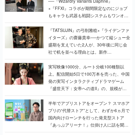
──『Wizardry Variants Daphne』
×『FFXI』コラボが期間限定なのにジョブ
もキャラも武器も戦闘システムもワンオフ
で作り込まれた理由を両ディレクターに聞
く
『TATSUJIN』の弓削雅稔×『ライデンファ
イターズ』の齋藤貴幸──かつて縦シュー全
盛期を支えていた2人が、30年後に同じ会
社で机を並べる理由とは。新作
『TATSUJIN EXTREME』で初タッグを組
んだレジェンド2人に訊く開発秘話
実写映像1000分、ルート分岐100種類以
上。配信開始5日で100万本を売った、中国
発の実写インタラクティブドラマゲーム
『盛世天下：女帝への道II』の、規模が違
うこだわりをプロデューサーに聞いた
半年でアプリストアをオープン？ スマホア
プリの“代替ストア”として、わずか6ヵ月で
国内向けローンチを行った発見型ストア
『あっぷアリーナ！』仕掛け人に話を聞い
てみた