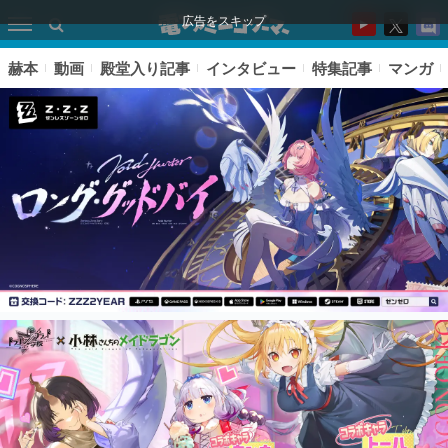
広告をスキップ
赫本
動画
殿堂入り記事
インタビュー
特集記事
マンガ
ピックアップ
電ファミのいま読まれている記事ランキング
アプリセール情報