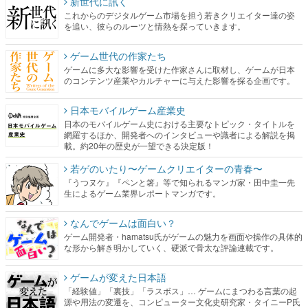
新世代に訊く
これからのデジタルゲーム市場を担う若きクリエイター達の姿
を追い、彼らのルーツと情熱を探っていきます。
ゲーム世代の作家たち
ゲームに多大な影響を受けた作家さんに取材し、ゲームが日本
のコンテンツ産業やカルチャーに与えた影響を探る企画です。
日本モバイルゲーム産業史
日本のモバイルゲーム史における主要なトピック・タイトルを
網羅するほか、開発者へのインタビューや識者による解説を掲
載。約20年の歴史が一望できる決定版！
若ゲのいたり〜ゲームクリエイターの青春〜
『うつヌケ』『ペンと箸』等で知られるマンガ家・田中圭一先
生によるゲーム業界レポートマンガです。
なんでゲームは面白い？
ゲーム開発者・hamatsu氏がゲームの魅力を画面や操作の具体的
な形から解き明かしていく、硬派で骨太な評論連載です。
ゲームが変えた日本語
「経験値」「裏技」「ラスボス」… ゲームにまつわる言葉の起
源や用法の変遷を、コンピューター文化史研究家・タイニーP氏