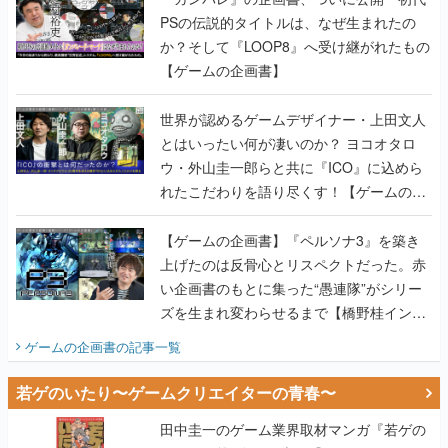
PSの伝説的タイトルは、なぜ生まれたの
か？そして『LOOP8』へ受け継がれたもの
【ゲームの企画書】
世界が認めるゲームデザイナー・上田文人
とはいったい何が凄いのか？ ヨコオタロ
ウ・外山圭一郎らと共に『ICO』に込めら
れたこだわりを語り尽くす！【ゲームの企
画書】
【ゲームの企画書】『ペルソナ3』を築き
上げたのは反骨心とリスペクトだった。赤
い企画書のもとに集った“愚連隊”がシリー
ズを生まれ変わらせるまで【橋野桂インタ
ビュー】
ゲームの企画書
の記事一覧
若ゲのいたり〜ゲームクリエイターの青春〜
田中圭一のゲーム業界取材マンガ『若ゲの