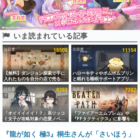
インタビュー
連載・特集一覧
いま読まれている記事
殿堂入り記事
SNS拡散数が数千以上！ ページビュー数万以上！ などな
ど。多くの人々に読まれた、電ファミ渾身の“殿堂入り”記
注目度
18502
注目度
11154
事をまとめました。
ゲームの企画書
名作ゲームクリエイターの方々に製作時のエピソードをお
聞きし、ヒットする企画（ゲーム）とは何か？を探ってい
【無料】ダンジョン探索で手に
ハローキティやポムポムプリン
きます。
入れたものを自分の店で売るゲ
と眠れる睡眠サポートアプリ
ーム『Moonlighter』がSteam
『ゆめたび』が配信中。キャラ
赫本
注目度
8393
注目度
7392
にて無料配布中！続編
ごとのASMRや目覚ましアラー
この物語を解いてはいけない。『赫本』は、〈試験問題〉
『Moonlighter 2』の9月2日正
ムも搭載
の形をした短編ホラー小説集です。
式リリースを記念したキャンペ
ーン
新世代に訊く
「オイイイイイ！？」系ツッコ
『ファイアーエムブレム』や
これからのデジタルゲーム市場を担う若きクリエイター達
ミ女子が攻略対象の恋愛ノベル
『FFタクティクス』に影響を受
の姿を追い、彼らのルーツと情熱を探っていきます。
ゲーム『美術部カノジョ』
けた新作戦略RPG『Beaten
Steamストアページが公開。
Path』2027年に発売へ。
『龍が如く 極3』桐生さんが「さいほう」
ゲーム世代の作家たち
「お前らーそろそろ自重しろ
PC（Steam）、PS5、Xbox、
ゲームに多大な影響を受けた作家さんに取材し、ゲームが