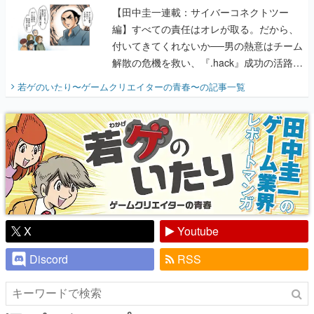
【田中圭一連載：サイバーコネクトツー
編】すべての責任はオレが取る。だから、
付いてきてくれないか──男の熱意はチーム
解散の危機を救い、『.hack』成功の活路を
開く。業界の快男児・松山 洋に流れる血は
若ゲのいたり〜ゲームクリエイターの青春〜
の記事一覧
『少年ジャンプ』色だった【若ゲのいた
り】
X
Youtube
Discord
RSS