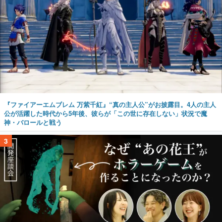
『ファイアーエムブレム 万紫千紅』“真の主人公”がお披露目。4人の主人
公が活躍した時代から5年後、彼らが「この世に存在しない」状況で魔
神・バロールと戦う
3