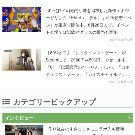
“すっぱい”刺激的な味を追求した新作エナジ
ードリンク「Ehtel（エテル）」の体験型イベ
ントが東京で開催中、8月28日まで。イベン
ト会場では試飲やグッズの販売も実施
2026年8月6日
【80%オフ】『シュタインズ・ゲート』が
Steamにて「2980円→596円」でセール中。
『0』『比翼恋理のだーりん 』ほか、『ロボ
ティクス・ノーツ』『カオスチャイルド』な
ど科学アドベンチャーシリーズもセール対象
2026年8月6日
に
カテゴリーピックアップ
インタビュー
作り込みのすさまじさにコラボ先も驚嘆