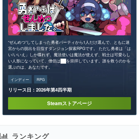
“ぜんめつ”してしまった勇者パーティから1人だけ選んで、ともに迷
宮からの脱出を目指すダンジョン探索RPGです。 ただし勇者は「は
い/いいえ」しか喋れず、魔法使いは魔法が使えず、戦士は可愛らし
い人形になっていて、僧侶は██を崇拝しています。誰を救うのかを
選ぶのは、あなたです。
インディー
RPG
リリース日：2026年第4四半期
Steamストアページ
ランキング