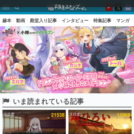
広告をスキップ
赫本
動画
殿堂入り記事
インタビュー
特集記事
マンガ
いま読まれている記事
ピックアップ
注目度
21538
注目度
11066
電ファミのいま読まれている記事ランキング
アプリセール情報