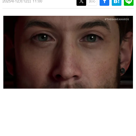
2025年12月12日 11:00
反応
日本のコンテンツ産業やカルチャーに与えた影響を探る企
画です。
日本モバイルゲーム産業史
日本のモバイルゲーム史における主要なトピック・タイト
ルを網羅するほか、開発者へのインタビューや識者による
解説を掲載。約20年の歴史が一望できる決定版！
若ゲのいたり〜ゲームクリエイターの青春〜
『うつヌケ』『ペンと箸』等で知られるマンガ家・田中圭
一先生によるゲーム業界レポートマンガです。
なんでゲームは面白い？
ゲーム開発者・hamatsu氏がゲームの魅力を画面や操作の
具体的な形から解き明かしていく、硬派で骨太な評論連載
です。
ゲームが変えた日本語
「経験値」「裏技」「ラスボス」… ゲームにまつわる言葉
の起源や用法の変遷を、コンピューター文化史研究家・タ
イニーP氏が徹底調査。
カテゴリ
特集記事