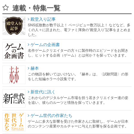
連載・特集一覧
殿堂入り記事
SNS拡散数が数千以上！ ページビュー数万以上！ などなど。多
くの人々に読まれた、電ファミ渾身の“殿堂入り”記事をまとめま
した。
ゲームの企画書
名作ゲームクリエイターの方々に製作時のエピソードをお聞き
し、ヒットする企画（ゲーム）とは何か？を探っていきます。
赫本
この物語を解いてはいけない。『赫本』は、〈試験問題〉の形
をした短編ホラー小説集です。
新世代に訊く
これからのデジタルゲーム市場を担う若きクリエイター達の姿
を追い、彼らのルーツと情熱を探っていきます。
ゲーム世代の作家たち
ゲームに多大な影響を受けた作家さんに取材し、ゲームが日本
のコンテンツ産業やカルチャーに与えた影響を探る企画です。