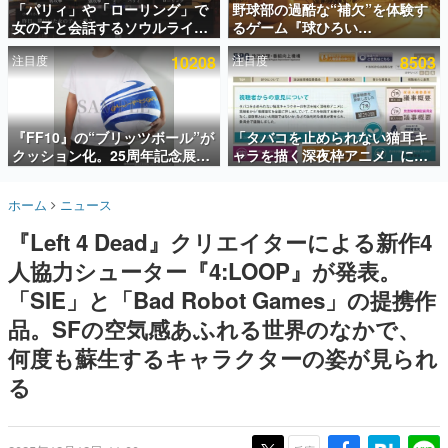
「パリィ」や「ローリング」で
野球部の過酷な“補欠”を体験す
女の子と会話するソウルライク
るゲーム『球ひろい
インタビュー
恋愛ゲーム『小早川さんはソウ
Simulator』が「1件」のウィッ
注目度
10208
注目度
8503
ルライク』無料公開。返事に失
シュリストをもとにチェコ語に
連載・特集一覧
敗すると「YOU DIED」
対応しSNSで話題に。『キング
ダム・カム』開発元やチェコの
殿堂入り記事
プロ野球選手から称賛の声
SNS拡散数が数千以上！ ページビュー数万以上！ などな
『FF10』の“ブリッツボール”が
「タバコを止められない猫耳キ
ど。多くの人々に読まれた、電ファミ渾身の“殿堂入り”記
クッション化。25周年記念展
ャラを描く深夜枠アニメ」に視
事をまとめました。
「FINAL FANTASY X
聴者の一部から批判意見。違法
MUSEUM-幻光の記憶-」のグッ
薬物の使用と思しき描写も含め
ゲームの企画書
ホーム
ニュース
ズ情報が一部公開
て、BPOが議論を交わす
名作ゲームクリエイターの方々に製作時のエピソードをお
聞きし、ヒットする企画（ゲーム）とは何か？を探ってい
『Left 4 Dead』クリエイターによる新作4
きます。
人協力シューター『4:LOOP』が発表。
赫本
この物語を解いてはいけない。『赫本』は、〈試験問題〉
「SIE」と「Bad Robot Games」の提携作
の形をした短編ホラー小説集です。
品。SFの空気感あふれる世界のなかで、
何度も蘇生するキャラクターの姿が見られ
新世代に訊く
これからのデジタルゲーム市場を担う若きクリエイター達
る
の姿を追い、彼らのルーツと情熱を探っていきます。
ゲーム世代の作家たち
ゲームに多大な影響を受けた作家さんに取材し、ゲームが