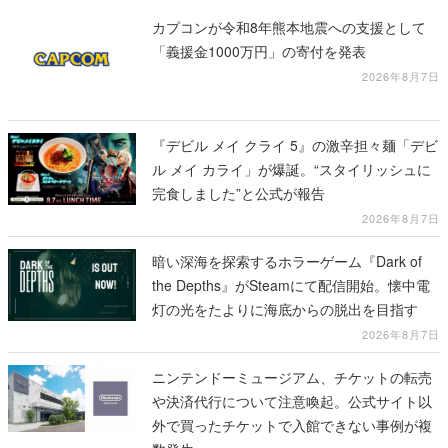
カプコンが令和8年熊本地震への支援として
「義援金1000万円」の寄付を発表
2026年8月7日
『デビル メイ クライ 5』の激辛担々麺「デビ
ル メイ カライ」が爆誕。“スタイリッシュに
完食しました”と公式が報告
2026年8月7日
暗い深海を探索するホラーゲーム『Dark of
the Depths』がSteamにて配信開始。懐中電
灯の光をたよりに海底からの脱出を目指す
2026年8月7日
ニンテンドーミュージアム、チケットの転売
や決済代行について注意喚起。公式サイト以
外で買ったチケットで入館できない事例が複