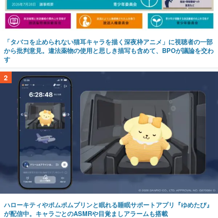
「タバコを止められない猫耳キャラを描く深夜枠アニメ」に視聴者の一部
から批判意見。違法薬物の使用と思しき描写も含めて、BPOが議論を交わ
す
2
ハローキティやポムポムプリンと眠れる睡眠サポートアプリ『ゆめたび』
が配信中。キャラごとのASMRや目覚ましアラームも搭載