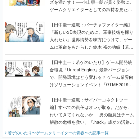
ズを満たす！──小山順一朗が貫く姿勢に、
ゲームクリエイターとしての矜持を見た
【若ゲのいたり最終回】
【田中圭一連載：バーチャファイター編】
「新しい3D表現のために、軍事技術を採り
入れたい」世界情勢を味方につけて、ゲー
ムに革命をもたらした鈴木 裕の功績【若ゲ
のいたり】
【田中圭一：若ゲのいたり】ゲーム開発統
合環境「Unreal Engine」最新バージョン
で、開発環境はどう変わる？ ゲーム業界向
けソリューションイベント「GTMF2019」
に行って、より理解を深めよう【PR】
【田中圭一連載：サイバーコネクトツー
編】すべての責任はオレが取る。だから、
付いてきてくれないか──男の熱意はチーム
解散の危機を救い、『.hack』成功の活路を
開く。業界の快男児・松山 洋に流れる血は
若ゲのいたり〜ゲームクリエイターの青春〜
の記事一覧
『少年ジャンプ』色だった【若ゲのいた