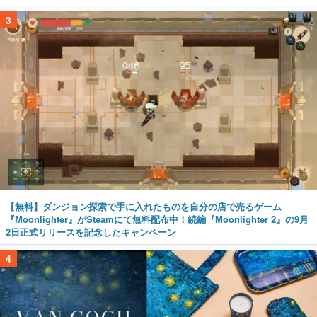
3
【無料】ダンジョン探索で手に入れたものを自分の店で売るゲーム
『Moonlighter』がSteamにて無料配布中！続編『Moonlighter 2』の9月
2日正式リリースを記念したキャンペーン
4