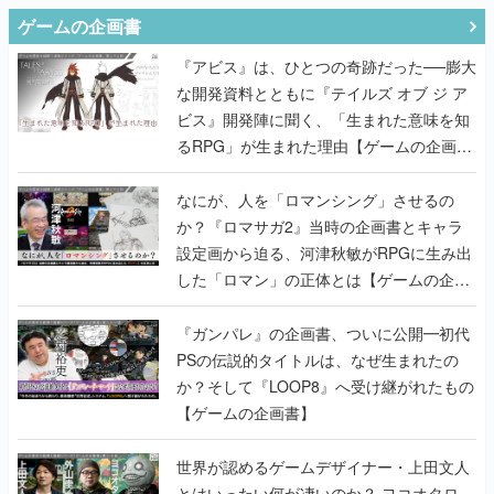
ゲームの企画書
『アビス』は、ひとつの奇跡だった──膨大
な開発資料とともに『テイルズ オブ ジ ア
ビス』開発陣に聞く、「生まれた意味を知
るRPG」が生まれた理由【ゲームの企画
書】
なにが、人を「ロマンシング」させるの
か？『ロマサガ2』当時の企画書とキャラ
設定画から迫る、河津秋敏がRPGに生み出
した「ロマン」の正体とは【ゲームの企画
書】
『ガンパレ』の企画書、ついに公開━初代
PSの伝説的タイトルは、なぜ生まれたの
か？そして『LOOP8』へ受け継がれたもの
【ゲームの企画書】
世界が認めるゲームデザイナー・上田文人
とはいったい何が凄いのか？ ヨコオタロ