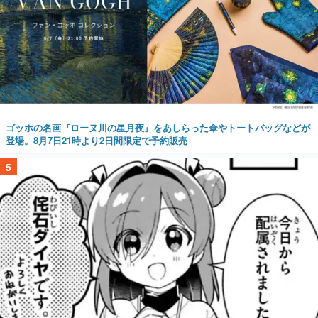
ゴッホの名画『ローヌ川の星月夜』をあしらった傘やトートバッグなどが
登場。8月7日21時より2日間限定で予約販売
5