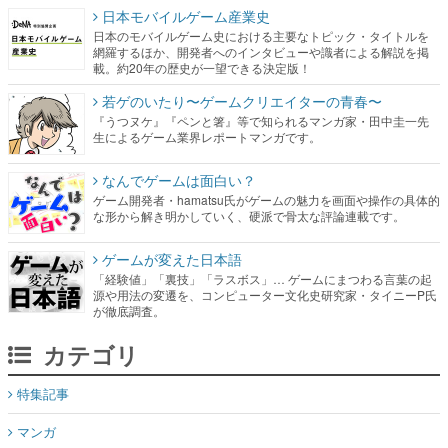
日本モバイルゲーム産業史
日本のモバイルゲーム史における主要なトピック・タイトルを
網羅するほか、開発者へのインタビューや識者による解説を掲
載。約20年の歴史が一望できる決定版！
若ゲのいたり〜ゲームクリエイターの青春〜
『うつヌケ』『ペンと箸』等で知られるマンガ家・田中圭一先
生によるゲーム業界レポートマンガです。
なんでゲームは面白い？
ゲーム開発者・hamatsu氏がゲームの魅力を画面や操作の具体的
な形から解き明かしていく、硬派で骨太な評論連載です。
ゲームが変えた日本語
「経験値」「裏技」「ラスボス」… ゲームにまつわる言葉の起
源や用法の変遷を、コンピューター文化史研究家・タイニーP氏
が徹底調査。
カテゴリ
特集記事
マンガ