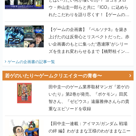
ウ・外山圭一郎らと共に『ICO』に込めら
れたこだわりを語り尽くす！【ゲームの企
画書】
【ゲームの企画書】『ペルソナ3』を築き
上げたのは反骨心とリスペクトだった。赤
い企画書のもとに集った“愚連隊”がシリー
ズを生まれ変わらせるまで【橋野桂インタ
ビュー】
ゲームの企画書
の記事一覧
若ゲのいたり〜ゲームクリエイターの青春〜
田中圭一のゲーム業界取材マンガ『若ゲの
いたり』第2巻が発売。『ポケモン』田尻
智さん、『ゼビウス』遠藤雅伸さんらの貴
重なエピソードを収録
【田中圭一連載：アイマス/ガンダム 戦場
の絆 編】わがままな王様のわがままなニー