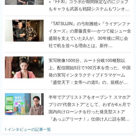
×『FFXI』コラボが期間限定なのにジョブ
もキャラも武器も戦闘システムもワンオフ
で作り込まれた理由を両ディレクターに聞
く
『TATSUJIN』の弓削雅稔×『ライデンファ
イターズ』の齋藤貴幸──かつて縦シュー全
盛期を支えていた2人が、30年後に同じ会
社で机を並べる理由とは。新作
『TATSUJIN EXTREME』で初タッグを組
んだレジェンド2人に訊く開発秘話
実写映像1000分、ルート分岐100種類以
上。配信開始5日で100万本を売った、中国
発の実写インタラクティブドラマゲーム
『盛世天下：女帝への道II』の、規模が違
うこだわりをプロデューサーに聞いた
半年でアプリストアをオープン？ スマホア
プリの“代替ストア”として、わずか6ヵ月で
国内向けローンチを行った発見型ストア
『あっぷアリーナ！』仕掛け人に話を聞い
てみた
インタビュー
の記事一覧