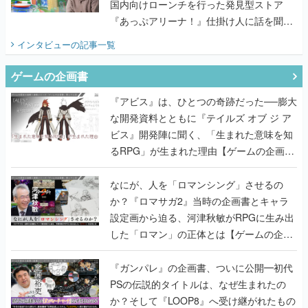
国内向けローンチを行った発見型ストア
『あっぷアリーナ！』仕掛け人に話を聞い
てみた
インタビュー
の記事一覧
ゲームの企画書
『アビス』は、ひとつの奇跡だった──膨大
な開発資料とともに『テイルズ オブ ジ ア
ビス』開発陣に聞く、「生まれた意味を知
るRPG」が生まれた理由【ゲームの企画
書】
なにが、人を「ロマンシング」させるの
か？『ロマサガ2』当時の企画書とキャラ
設定画から迫る、河津秋敏がRPGに生み出
した「ロマン」の正体とは【ゲームの企画
書】
『ガンパレ』の企画書、ついに公開━初代
PSの伝説的タイトルは、なぜ生まれたの
か？そして『LOOP8』へ受け継がれたもの