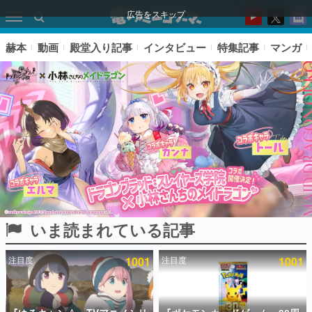
広告をスキップ
赫本
動画
殿堂入り記事
インタビュー
特集記事
マンガ
いま読まれている記事
ピックアップ
注目度
1001
注目度
1001
電ファミのいま読まれている記事ランキング
アプリセール情報