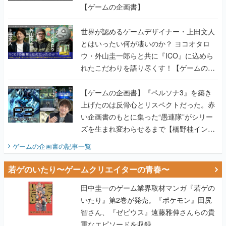
【ゲームの企画書】
世界が認めるゲームデザイナー・上田文人
とはいったい何が凄いのか？ ヨコオタロ
ウ・外山圭一郎らと共に『ICO』に込めら
れたこだわりを語り尽くす！【ゲームの企
画書】
【ゲームの企画書】『ペルソナ3』を築き
上げたのは反骨心とリスペクトだった。赤
い企画書のもとに集った“愚連隊”がシリー
ズを生まれ変わらせるまで【橋野桂インタ
ビュー】
ゲームの企画書
の記事一覧
若ゲのいたり〜ゲームクリエイターの青春〜
田中圭一のゲーム業界取材マンガ『若ゲの
いたり』第2巻が発売。『ポケモン』田尻
智さん、『ゼビウス』遠藤雅伸さんらの貴
重なエピソードを収録