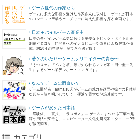
ゲーム世代の作家たち
ゲームに多大な影響を受けた作家さんに取材し、ゲームが日本
のコンテンツ産業やカルチャーに与えた影響を探る企画です。
日本モバイルゲーム産業史
日本のモバイルゲーム史における主要なトピック・タイトルを
網羅するほか、開発者へのインタビューや識者による解説を掲
載。約20年の歴史が一望できる決定版！
若ゲのいたり〜ゲームクリエイターの青春〜
『うつヌケ』『ペンと箸』等で知られるマンガ家・田中圭一先
生によるゲーム業界レポートマンガです。
なんでゲームは面白い？
ゲーム開発者・hamatsu氏がゲームの魅力を画面や操作の具体的
な形から解き明かしていく、硬派で骨太な評論連載です。
ゲームが変えた日本語
「経験値」「裏技」「ラスボス」… ゲームにまつわる言葉の起
源や用法の変遷を、コンピューター文化史研究家・タイニーP氏
が徹底調査。
カテゴリ