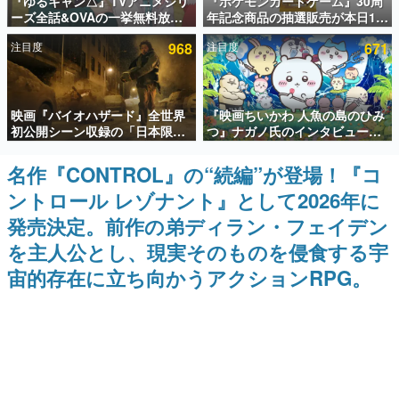
『ゆるキャン△』TVアニメシリ
『ポケモンカードゲーム』30周
ーズ全話&OVAの一挙無料放送
年記念商品の抽選販売が本日12
インタビュー
がABEMAで開催決定。8月11日
時より開始。拡張パック「30th
注目度
968
注目度
671
「山の日」の午前0時から実施
CELEBRATION」のボックス
連載・特集一覧
に、「プレミアムデッキセット
エーフィ・ブラッキー」
「FUTURISTIC BOX」の計3商
殿堂入り記事
品
映画『バイオハザード』全世界
『映画ちいかわ 人魚の島のひみ
SNS拡散数が数千以上！ ページビュー数万以上！ などな
ど。多くの人々に読まれた、電ファミ渾身の“殿堂入り”記
初公開シーン収録の「日本限
つ』ナガノ氏のインタビューが
事をまとめました。
定」予告映像が解禁。バイオの
解禁。もしまた映画をやれるな
日（8月10日）にあわせて、
ら「島二郎とオデが取っ組み合
名作『CONTROL』の“続編”が登場！『コ
ゲームの企画書
「ラクーンシティ総合病院」へ
いの喧嘩をする話」にしたいと
名作ゲームクリエイターの方々に製作時のエピソードをお
ントロール レゾナント』として2026年に
行く配達人の姿が披露
回答
聞きし、ヒットする企画（ゲーム）とは何か？を探ってい
きます。
発売決定。前作の弟ディラン・フェイデン
赫本
を主人公とし、現実そのものを侵食する宇
この物語を解いてはいけない。『赫本』は、〈試験問題〉
宙的存在に立ち向かうアクションRPG。
の形をした短編ホラー小説集です。
新世代に訊く
これからのデジタルゲーム市場を担う若きクリエイター達
の姿を追い、彼らのルーツと情熱を探っていきます。
ゲーム世代の作家たち
ゲームに多大な影響を受けた作家さんに取材し、ゲームが