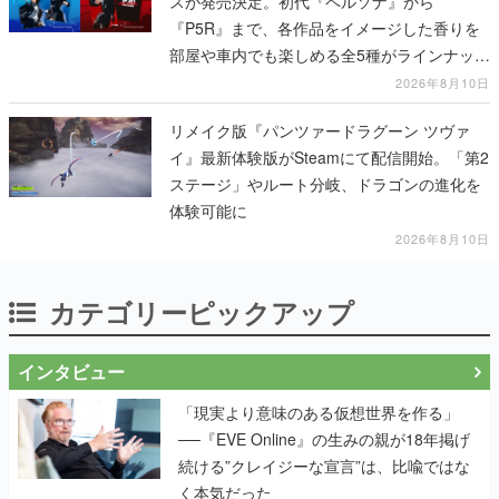
スが発売決定。初代『ペルソナ』から
『P5R』まで、各作品をイメージした香りを
部屋や車内でも楽しめる全5種がラインナッ
プ、予約受付は8月17日12時より開始
2026年8月10日
リメイク版『パンツァードラグーン ツヴァ
イ』最新体験版がSteamにて配信開始。「第2
ステージ」やルート分岐、ドラゴンの進化を
体験可能に
2026年8月10日
カテゴリーピックアップ
インタビュー
「現実より意味のある仮想世界を作る」
──『EVE Online』の生みの親が18年掲げ
続ける”クレイジーな宣言”は、比喩ではな
く本気だった