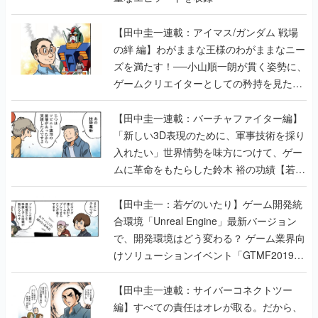
【田中圭一連載：アイマス/ガンダム 戦場
の絆 編】わがままな王様のわがままなニー
ズを満たす！──小山順一朗が貫く姿勢に、
ゲームクリエイターとしての矜持を見た
【若ゲのいたり最終回】
【田中圭一連載：バーチャファイター編】
「新しい3D表現のために、軍事技術を採り
入れたい」世界情勢を味方につけて、ゲー
ムに革命をもたらした鈴木 裕の功績【若ゲ
のいたり】
【田中圭一：若ゲのいたり】ゲーム開発統
合環境「Unreal Engine」最新バージョン
で、開発環境はどう変わる？ ゲーム業界向
けソリューションイベント「GTMF2019」
に行って、より理解を深めよう【PR】
【田中圭一連載：サイバーコネクトツー
編】すべての責任はオレが取る。だから、