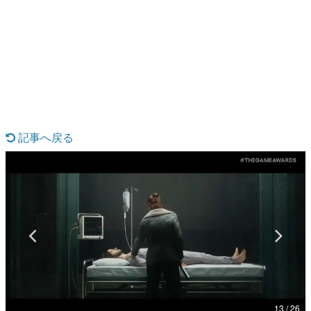
日本のコンテンツ産業やカルチャーに与えた影響を探る企
画です。
日本モバイルゲーム産業史
日本のモバイルゲーム史における主要なトピック・タイト
ルを網羅するほか、開発者へのインタビューや識者による
解説を掲載。約20年の歴史が一望できる決定版！
若ゲのいたり〜ゲームクリエイターの青春〜
『うつヌケ』『ペンと箸』等で知られるマンガ家・田中圭
一先生によるゲーム業界レポートマンガです。
記事へ戻る
なんでゲームは面白い？
ゲーム開発者・hamatsu氏がゲームの魅力を画面や操作の
具体的な形から解き明かしていく、硬派で骨太な評論連載
です。
ゲームが変えた日本語
「経験値」「裏技」「ラスボス」… ゲームにまつわる言葉
の起源や用法の変遷を、コンピューター文化史研究家・タ
イニーP氏が徹底調査。
カテゴリ
13 / 26
特集記事