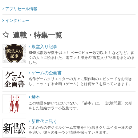
アプリセール情報
インタビュー
連載・特集一覧
殿堂入り記事
SNS拡散数が数千以上！ ページビュー数万以上！ などなど。多
くの人々に読まれた、電ファミ渾身の“殿堂入り”記事をまとめま
した。
ゲームの企画書
名作ゲームクリエイターの方々に製作時のエピソードをお聞き
し、ヒットする企画（ゲーム）とは何か？を探っていきます。
赫本
この物語を解いてはいけない。『赫本』は、〈試験問題〉の形
をした短編ホラー小説集です。
新世代に訊く
これからのデジタルゲーム市場を担う若きクリエイター達の姿
を追い、彼らのルーツと情熱を探っていきます。