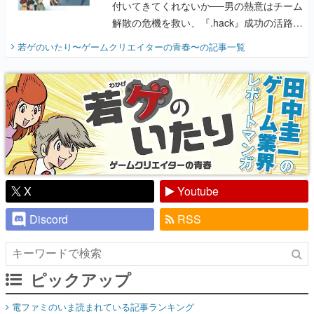
付いてきてくれないか──男の熱意はチーム
解散の危機を救い、『.hack』成功の活路を
開く。業界の快男児・松山 洋に流れる血は
若ゲのいたり〜ゲームクリエイターの青春〜
の記事一覧
『少年ジャンプ』色だった【若ゲのいた
り】
X
Youtube
Discord
RSS
ピックアップ
電ファミのいま読まれている記事ランキング