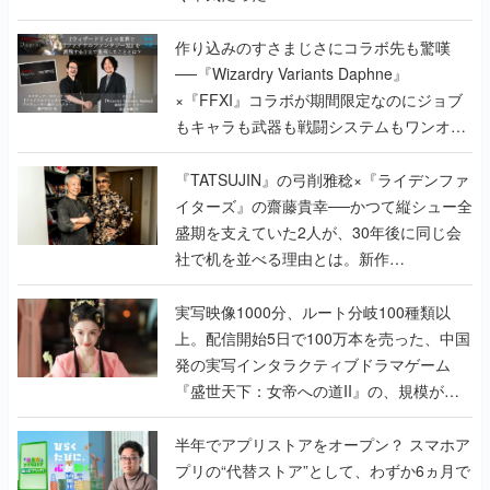
作り込みのすさまじさにコラボ先も驚嘆
──『Wizardry Variants Daphne』
×『FFXI』コラボが期間限定なのにジョブ
もキャラも武器も戦闘システムもワンオフ
で作り込まれた理由を両ディレクターに聞
く
『TATSUJIN』の弓削雅稔×『ライデンファ
イターズ』の齋藤貴幸──かつて縦シュー全
盛期を支えていた2人が、30年後に同じ会
社で机を並べる理由とは。新作
『TATSUJIN EXTREME』で初タッグを組
んだレジェンド2人に訊く開発秘話
実写映像1000分、ルート分岐100種類以
上。配信開始5日で100万本を売った、中国
発の実写インタラクティブドラマゲーム
『盛世天下：女帝への道II』の、規模が違
うこだわりをプロデューサーに聞いた
半年でアプリストアをオープン？ スマホア
プリの“代替ストア”として、わずか6ヵ月で