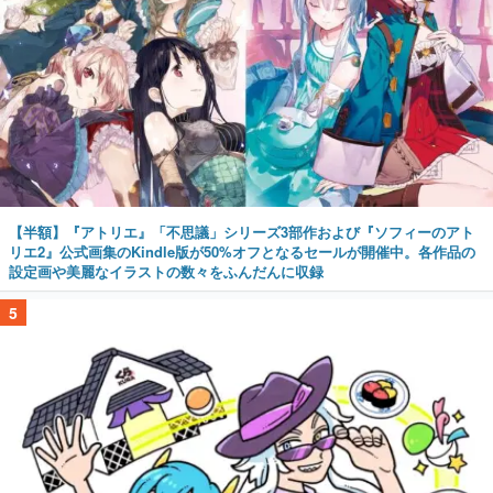
【半額】『アトリエ』「不思議」シリーズ3部作および『ソフィーのアト
リエ2』公式画集のKindle版が50%オフとなるセールが開催中。各作品の
設定画や美麗なイラストの数々をふんだんに収録
5