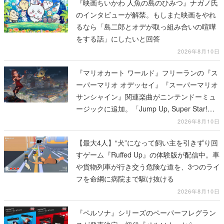
『映画ちいかわ 人魚の島のひみつ』ナガノ氏
のインタビューが解禁。もしまた映画をやれ
るなら「島二郎とオデが取っ組み合いの喧嘩
をする話」にしたいと回答
2026年8月10日
『マリオカート ワールド』フリーランの『ス
ーパーマリオ オデッセイ』『スーパーマリオ
サンシャイン』関連楽曲がニンテンドーミュ
ージックに追加。「Jump Up, Super Star!」
「ドルピックタウン」など計14曲が配信
2026年8月10日
【最大4人】“犬”になって飼い主を引きずり回
すゲーム『Ruffed Up』の体験版が配信中。車
や貨物列車が行き交う危険な道を、3つのライ
フを命綱に病院まで駆け抜ける
2026年8月10日
『ペルソナ』シリーズのペーパーフレグラン