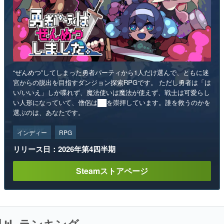
“ぜんめつ”してしまった勇者パーティから1人だけ選んで、ともに迷
宮からの脱出を目指すダンジョン探索RPGです。 ただし勇者は「は
い/いいえ」しか喋れず、魔法使いは魔法が使えず、戦士は可愛らし
い人形になっていて、僧侶は██を崇拝しています。誰を救うのかを
選ぶのは、あなたです。
インディー
RPG
リリース日：2026年第4四半期
Steamストアページ
ランキング