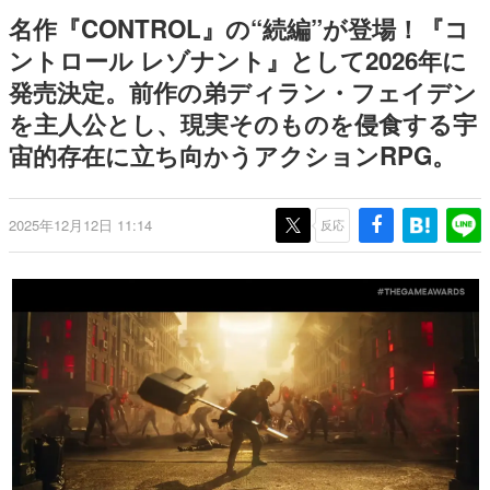
日本のコンテンツ産業やカルチャーに与えた影響を探る企
名作『CONTROL』の“続編”が登場！『コ
画です。
ントロール レゾナント』として2026年に
日本モバイルゲーム産業史
発売決定。前作の弟ディラン・フェイデン
日本のモバイルゲーム史における主要なトピック・タイト
ルを網羅するほか、開発者へのインタビューや識者による
を主人公とし、現実そのものを侵食する宇
解説を掲載。約20年の歴史が一望できる決定版！
宙的存在に立ち向かうアクションRPG。
若ゲのいたり〜ゲームクリエイターの青春〜
『うつヌケ』『ペンと箸』等で知られるマンガ家・田中圭
一先生によるゲーム業界レポートマンガです。
2025年12月12日 11:14
反応
なんでゲームは面白い？
ゲーム開発者・hamatsu氏がゲームの魅力を画面や操作の
具体的な形から解き明かしていく、硬派で骨太な評論連載
です。
ゲームが変えた日本語
「経験値」「裏技」「ラスボス」… ゲームにまつわる言葉
の起源や用法の変遷を、コンピューター文化史研究家・タ
イニーP氏が徹底調査。
カテゴリ
特集記事