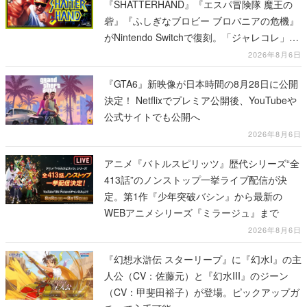
『SHATTERHAND』『エスパ冒険隊 魔王の
砦』『ふしぎなブロビー ブロバニアの危機』
がNintendo Switchで復刻。「ジャレコレ」シ
リーズから3作が発売予定
2026年8月6日
『GTA6』新映像が日本時間の8月28日に公開
決定！ Netflixでプレミア公開後、YouTubeや
公式サイトでも公開へ
2026年8月6日
アニメ『バトルスピリッツ』歴代シリーズ“全
413話”のノンストップ一挙ライブ配信が決
定。第1作『少年突破バシン』から最新の
WEBアニメシリーズ『ミラージュ』まで
2026年8月6日
『幻想水滸伝 スターリープ』に『幻水I』の主
人公（CV：佐藤元）と『幻水III』のジーン
（CV：甲斐田裕子）が登場。ピックアップガ