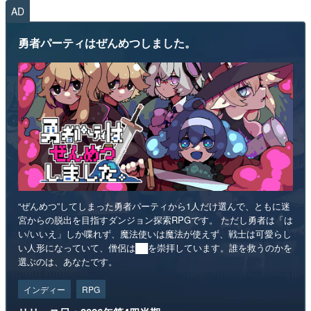
AD
勇者パーティはぜんめつしました。
“ぜんめつ”してしまった勇者パーティから1人だけ選んで、ともに迷
宮からの脱出を目指すダンジョン探索RPGです。 ただし勇者は「は
い/いいえ」しか喋れず、魔法使いは魔法が使えず、戦士は可愛らし
い人形になっていて、僧侶は██を崇拝しています。誰を救うのかを
選ぶのは、あなたです。
インディー
RPG