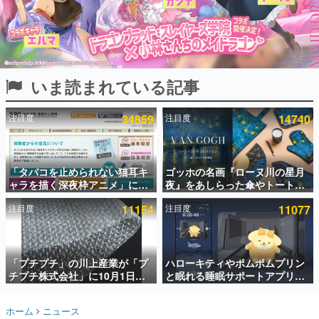
インタビュー
連載・特集一覧
殿堂入り記事
いま読まれている記事
SNS拡散数が数千以上！ ページビュー数万以上！ などな
ど。多くの人々に読まれた、電ファミ渾身の“殿堂入り”記
事をまとめました。
注目度
34859
注目度
14740
ゲームの企画書
名作ゲームクリエイターの方々に製作時のエピソードをお
聞きし、ヒットする企画（ゲーム）とは何か？を探ってい
「タバコを止められない猫耳キ
ゴッホの名画『ローヌ川の星月
きます。
ャラを描く深夜枠アニメ」に視
夜』をあしらった傘やトートバ
赫本
聴者の一部から批判意見。違法
ッグなどが登場。8月7日21時よ
この物語を解いてはいけない。『赫本』は、〈試験問題〉
注目度
11154
注目度
11077
薬物の使用と思しき描写も含め
り2日間限定で予約販売
の形をした短編ホラー小説集です。
て、BPOが議論を交わす
新世代に訊く
「プチプチ」の川上産業が「プ
ハローキティやポムポムプリン
これからのデジタルゲーム市場を担う若きクリエイター達
の姿を追い、彼らのルーツと情熱を探っていきます。
チプチ株式会社」に10月1日よ
と眠れる睡眠サポートアプリ
り社名変更へ。創業58年で初め
『ゆめたび』が配信中。キャラ
ての変更で、“プチッ”と鳴るお
ごとのASMRや目覚ましアラー
ゲーム世代の作家たち
ホーム
ニュース
なじみの緩衝材が会社の名前に
ムも搭載
ゲームに多大な影響を受けた作家さんに取材し、ゲームが