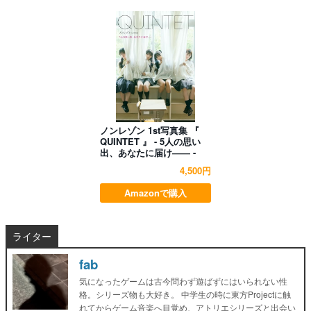
ノンレゾン 1st写真集 『
QUINTET 』 - 5人の思い
出、あなたに届け―― -
4,500円
Amazonで購入
ライター
fab
気になったゲームは古今問わず遊ばずにはいられない性
格。シリーズ物も大好き。 中学生の時に東方Projectに触
れてからゲーム音楽へ目覚め、アトリエシリーズと出会い