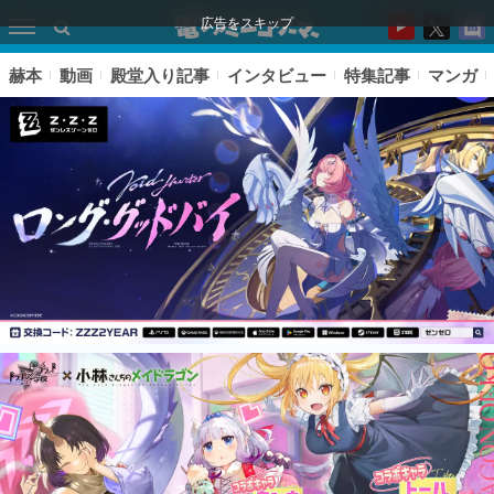
広告をスキップ
赫本
動画
殿堂入り記事
インタビュー
特集記事
マンガ
ピックアップ
電ファミのいま読まれている記事ランキング
アプリセール情報