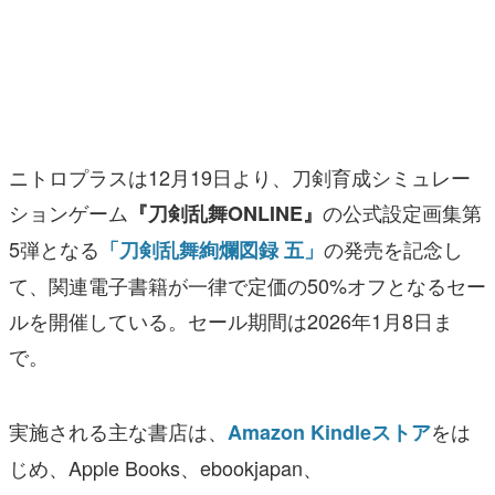
マンガ
女性向け
アプリレビュー
その他
ニトロプラスは12月19日より、刀剣育成シミュレー
ションゲーム
の公式設定画集第
『刀剣乱舞ONLINE』
電ファミニコゲーマーとは？
5弾となる
の発売を記念し
「刀剣乱舞絢爛図録 五」
運営：株式会社マレ
て、関連電子書籍が一律で定価の50%オフとなるセー
ルを開催している。セール期間は2026年1月8日ま
で。
実施される主な書店は、
をは
Amazon Kindleストア
じめ、Apple Books、ebookjapan、