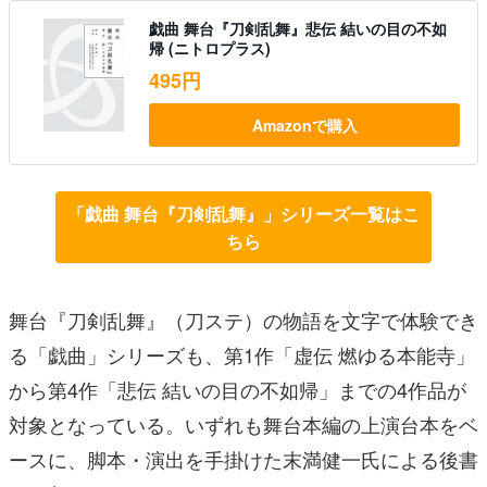
戯曲 舞台『刀剣乱舞』悲伝 結いの目の不如
帰 (ニトロプラス)
495円
Amazonで購入
「戯曲 舞台『刀剣乱舞』」シリーズ一覧はこ
ちら
舞台『刀剣乱舞』（刀ステ）の物語を文字で体験でき
る「戯曲」シリーズも、第1作「虚伝 燃ゆる本能寺」
から第4作「悲伝 結いの目の不如帰」までの4作品が
対象となっている。いずれも舞台本編の上演台本をベ
ースに、脚本・演出を手掛けた末満健一氏による後書