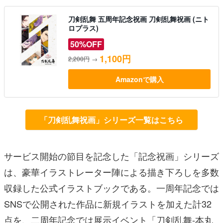
刀剣乱舞 五周年記念祝画 刀剣乱舞祝画 (ニト
ロプラス)
50%OFF
1,100円
2,200円
→
Amazonで購入
「刀剣乱舞祝画」シリーズ一覧はこちら
サービス開始の節目を記念した「記念祝画」シリーズ
は、豪華イラストレーター陣による描き下ろしを多数
収録した公式イラストブックである。一周年記念では
SNSで公開された作品に新規イラストを加えた計32
点を、二周年記念では展示イベント「刀剣乱舞-本丸