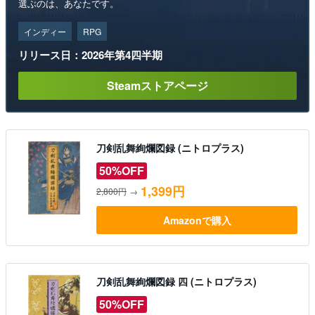
選ぶのは、あなたです。
インディー
RPG
リリース日：2026年第4四半期
Steamストアページ
刀剣乱舞絢爛図録 (ニトロプラス)
50%OFF
1,399円
2,800円
→
Amazonで購入
刀剣乱舞絢爛図録 四 (ニトロプラス)
50%OFF