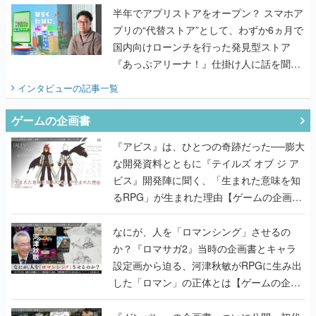
半年でアプリストアをオープン？ スマホア
プリの“代替ストア”として、わずか6ヵ月で
国内向けローンチを行った発見型ストア
『あっぷアリーナ！』仕掛け人に話を聞い
てみた
インタビュー
の記事一覧
ゲームの企画書
『アビス』は、ひとつの奇跡だった──膨大
な開発資料とともに『テイルズ オブ ジ ア
ビス』開発陣に聞く、「生まれた意味を知
るRPG」が生まれた理由【ゲームの企画
書】
なにが、人を「ロマンシング」させるの
か？『ロマサガ2』当時の企画書とキャラ
設定画から迫る、河津秋敏がRPGに生み出
した「ロマン」の正体とは【ゲームの企画
書】