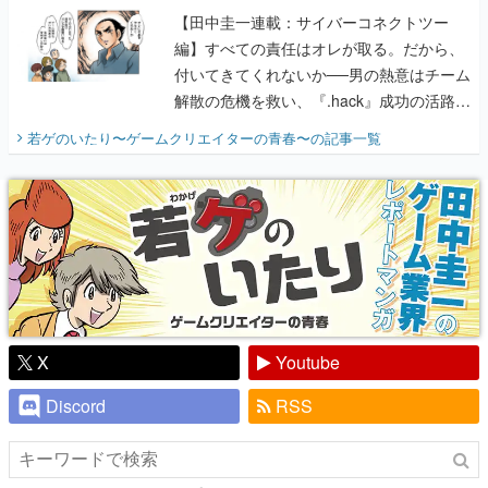
【田中圭一連載：サイバーコネクトツー
編】すべての責任はオレが取る。だから、
付いてきてくれないか──男の熱意はチーム
解散の危機を救い、『.hack』成功の活路を
開く。業界の快男児・松山 洋に流れる血は
若ゲのいたり〜ゲームクリエイターの青春〜
の記事一覧
『少年ジャンプ』色だった【若ゲのいた
り】
X
Youtube
Discord
RSS