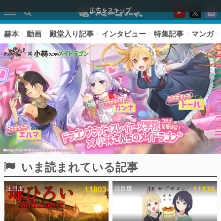
広告をスキップ
赫本
動画
殿堂入り記事
インタビュー
特集記事
マンガ
いま読まれている記事
ピックアップ
注目度
11803
注目度
11176
電ファミのいま読まれている記事ランキング
アプリセール情報