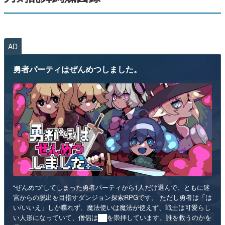
AD
勇者パーティはぜんめつしました。
“ぜんめつ”してしまった勇者パーティから1人だけ選んで、ともに迷
宮からの脱出を目指すダンジョン探索RPGです。 ただし勇者は「は
い/いいえ」しか喋れず、魔法使いは魔法が使えず、戦士は可愛らし
い人形になっていて、僧侶は██を崇拝しています。誰を救うのかを