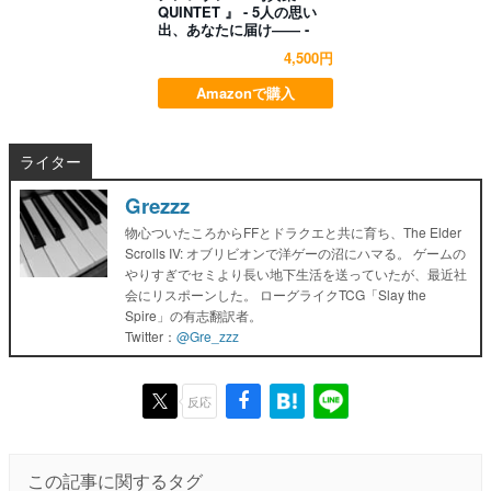
QUINTET 』 - 5人の思い
出、あなたに届け―― -
4,500円
Amazonで購入
ライター
Grezzz
物心ついたころからFFとドラクエと共に育ち、The Elder
Scrolls IV: オブリビオンで洋ゲーの沼にハマる。 ゲームの
やりすぎでセミより長い地下生活を送っていたが、最近社
会にリスポーンした。 ローグライクTCG「Slay the
Spire」の有志翻訳者。
Twitter：
@Gre_zzz
反応
この記事に関するタグ