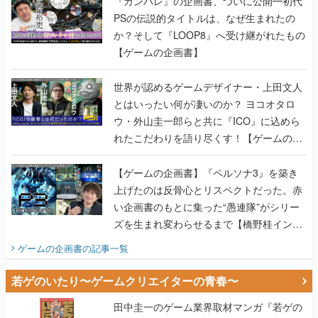
『ガンパレ』の企画書、ついに公開━初代
PSの伝説的タイトルは、なぜ生まれたの
か？そして『LOOP8』へ受け継がれたもの
【ゲームの企画書】
世界が認めるゲームデザイナー・上田文人
とはいったい何が凄いのか？ ヨコオタロ
ウ・外山圭一郎らと共に『ICO』に込めら
れたこだわりを語り尽くす！【ゲームの企
画書】
【ゲームの企画書】『ペルソナ3』を築き
上げたのは反骨心とリスペクトだった。赤
い企画書のもとに集った“愚連隊”がシリー
ズを生まれ変わらせるまで【橋野桂インタ
ビュー】
ゲームの企画書
の記事一覧
若ゲのいたり〜ゲームクリエイターの青春〜
田中圭一のゲーム業界取材マンガ『若ゲの