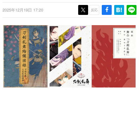
日本のコンテンツ産業やカルチャーに与えた影響を探る企
2025年12月19日 17:20
画です。
反応
日本モバイルゲーム産業史
日本のモバイルゲーム史における主要なトピック・タイト
ルを網羅するほか、開発者へのインタビューや識者による
解説を掲載。約20年の歴史が一望できる決定版！
若ゲのいたり〜ゲームクリエイターの青春〜
『うつヌケ』『ペンと箸』等で知られるマンガ家・田中圭
一先生によるゲーム業界レポートマンガです。
なんでゲームは面白い？
ゲーム開発者・hamatsu氏がゲームの魅力を画面や操作の
具体的な形から解き明かしていく、硬派で骨太な評論連載
です。
ゲームが変えた日本語
「経験値」「裏技」「ラスボス」… ゲームにまつわる言葉
の起源や用法の変遷を、コンピューター文化史研究家・タ
イニーP氏が徹底調査。
カテゴリ
特集記事