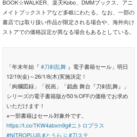
BOOK☆WALKER、楽天Kobo、DMMブックス、アニ
メイトブックストアなど多岐にわたる。なお、一部の
書店では取り扱い作品が限定される場合や、海外向け
ストアでの価格設定が異なる場合もあるとしている。
「年末年始『
#刀剣乱舞
』電子書籍セール」明日
12/19(金)～26/1/8(木)実施決定！
「絢爛図録」「祝画」「戯曲 舞台『刀剣乱舞』」
シリーズの電子書籍版が50％OFFの価格でお求め
いただけます！
※一部書籍はセール対象外です。
https://t.co/TKW4abxm9g
#ニトロプラス
#NITROPLUS
#とうらぶ
#刀ステ