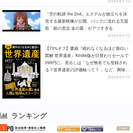
露、冒頭部分は“無料”で視聴できる
2026年8月7日
『空の軌跡 the 2nd』エステルが旅立ちを決
意する最新映像が公開。バックに流れる主題
歌「銀の意志 金の翼」がアツすぎる
2026年8月7日
【73%オフ】書籍『眠れなくなるほど面白い
図解 世界遺産』Kindle版が日替わりセールで
299円に。見出しは「なぜ無名でも登録され
る？世界遺産の評価軸って？ 」など、興味を
引くものが並ぶ
2026年8月7日
ランキング
1