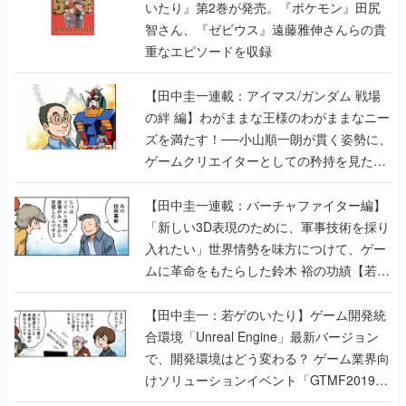
いたり』第2巻が発売。『ポケモン』田尻
智さん、『ゼビウス』遠藤雅伸さんらの貴
重なエピソードを収録
【田中圭一連載：アイマス/ガンダム 戦場
の絆 編】わがままな王様のわがままなニー
ズを満たす！──小山順一朗が貫く姿勢に、
ゲームクリエイターとしての矜持を見た
【若ゲのいたり最終回】
【田中圭一連載：バーチャファイター編】
「新しい3D表現のために、軍事技術を採り
入れたい」世界情勢を味方につけて、ゲー
ムに革命をもたらした鈴木 裕の功績【若ゲ
のいたり】
【田中圭一：若ゲのいたり】ゲーム開発統
合環境「Unreal Engine」最新バージョン
で、開発環境はどう変わる？ ゲーム業界向
けソリューションイベント「GTMF2019」
に行って、より理解を深めよう【PR】