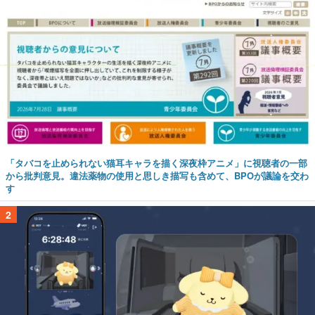
「タバコを止められない猫耳キャラを描く深夜枠アニメ」に視聴者の一部
から批判意見。違法薬物の使用と思しき描写も含めて、BPOが議論を交わ
す
2