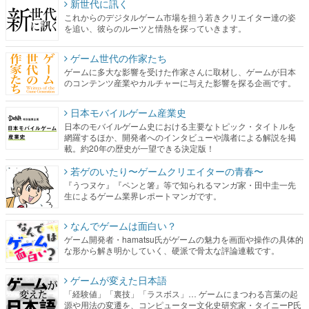
新世代に訊く
これからのデジタルゲーム市場を担う若きクリエイター達の姿
を追い、彼らのルーツと情熱を探っていきます。
ゲーム世代の作家たち
ゲームに多大な影響を受けた作家さんに取材し、ゲームが日本
のコンテンツ産業やカルチャーに与えた影響を探る企画です。
日本モバイルゲーム産業史
日本のモバイルゲーム史における主要なトピック・タイトルを
網羅するほか、開発者へのインタビューや識者による解説を掲
載。約20年の歴史が一望できる決定版！
若ゲのいたり〜ゲームクリエイターの青春〜
『うつヌケ』『ペンと箸』等で知られるマンガ家・田中圭一先
生によるゲーム業界レポートマンガです。
なんでゲームは面白い？
ゲーム開発者・hamatsu氏がゲームの魅力を画面や操作の具体的
な形から解き明かしていく、硬派で骨太な評論連載です。
ゲームが変えた日本語
「経験値」「裏技」「ラスボス」… ゲームにまつわる言葉の起
源や用法の変遷を、コンピューター文化史研究家・タイニーP氏