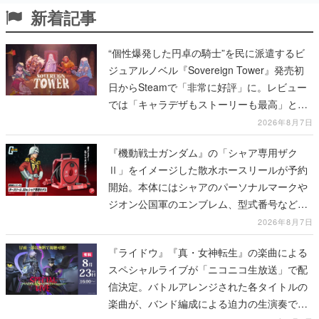
新着記事
“個性爆発した円卓の騎士”を民に派遣するビ
ジュアルノベル『Sovereign Tower』発売初
日からSteamで「非常に好評」に。レビュー
では「キャラデザもストーリーも最高」と称
賛相次ぐ
2026年8月7日
『機動戦士ガンダム』の「シャア専用ザク
Ⅱ」をイメージした散水ホースリールが予約
開始。本体にはシャアのパーソナルマークや
ジオン公国軍のエンブレム、型式番号などを
配置
2026年8月7日
『ライドウ』『真・女神転生』の楽曲による
スペシャルライブが「ニコニコ生放送」で配
信決定。バトルアレンジされた各タイトルの
楽曲が、バンド編成による迫力の生演奏で披