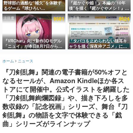
野球部の過酷な“補欠”を体験す
『超かぐや姫！』本編の“10年
るゲーム『球ひろい
後”を描く『超かぐやメシ！』
インタビュー
Simulator』が「1件」のウィッ
Web連載決定。新たなWebマン
注目度
9581
注目度
8624
シュリストをもとにチェコ語に
ガレーベル「ビビビコミック」
連載・特集一覧
対応しSNSで話題に。『キング
にて特別話が掲載スタート、あ
ダム・カム』開発元やチェコの
のお話には…まだ続きがある！
殿堂入り記事
プロ野球選手から称賛の声
SNS拡散数が数千以上！ ページビュー数万以上！ などな
『VRChat』向け新作3Dモデル
「タバコを止められない猫耳キ
ど。多くの人々に読まれた、電ファミ渾身の“殿堂入り”記
「ニュイ」が本日8月7日から
ャラを描く深夜枠アニメ」に視
事をまとめました。
BOOTHにて発売。瞳に光る星
聴者の一部から批判意見。違法
や感情豊かな表情が、小悪魔か
薬物の使用と思しき描写も含め
ゲームの企画書
ホーム
ニュース
わいい
て、BPOが議論を交わす
名作ゲームクリエイターの方々に製作時のエピソードをお
聞きし、ヒットする企画（ゲーム）とは何か？を探ってい
『刀剣乱舞』関連の電子書籍が50%オフと
きます。
なるセールが、Amazon Kindleほか各ス
赫本
この物語を解いてはいけない。『赫本』は、〈試験問題〉
トアにて開催中。公式イラストを網羅した
の形をした短編ホラー小説集です。
「刀剣乱舞絢爛図録」や、描き下ろしを多
数収録の「記念祝画」シリーズ、舞台『刀
新世代に訊く
これからのデジタルゲーム市場を担う若きクリエイター達
剣乱舞』の物語を文字で体験できる「戯
の姿を追い、彼らのルーツと情熱を探っていきます。
曲」シリーズがラインナップ
ゲーム世代の作家たち
ゲームに多大な影響を受けた作家さんに取材し、ゲームが