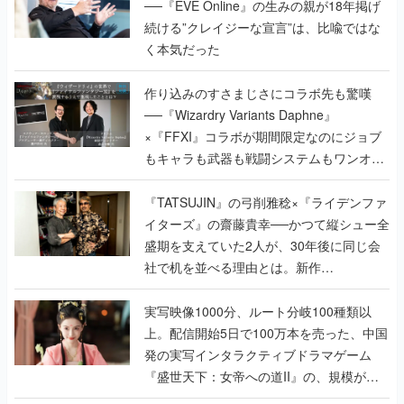
──『EVE Online』の生みの親が18年掲げ
続ける”クレイジーな宣言”は、比喩ではな
く本気だった
作り込みのすさまじさにコラボ先も驚嘆
──『Wizardry Variants Daphne』
×『FFXI』コラボが期間限定なのにジョブ
もキャラも武器も戦闘システムもワンオフ
で作り込まれた理由を両ディレクターに聞
く
『TATSUJIN』の弓削雅稔×『ライデンファ
イターズ』の齋藤貴幸──かつて縦シュー全
盛期を支えていた2人が、30年後に同じ会
社で机を並べる理由とは。新作
『TATSUJIN EXTREME』で初タッグを組
んだレジェンド2人に訊く開発秘話
実写映像1000分、ルート分岐100種類以
上。配信開始5日で100万本を売った、中国
発の実写インタラクティブドラマゲーム
『盛世天下：女帝への道II』の、規模が違
うこだわりをプロデューサーに聞いた