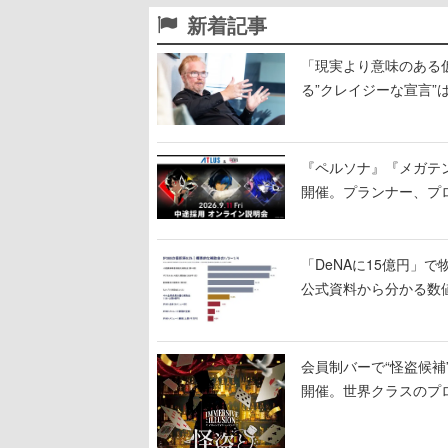
新着記事
「現実より意味のある仮想
る”クレイジーな宣言”
『ペルソナ』『メガテ
開催。プランナー、プ
「DeNAに15億円」
公式資料から分かる数
会員制バーで“怪盗候
開催。世界クラスのプ
した独自の体験を提供