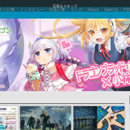
広告をスキップ
入り記事
インタビュー
特集記事
マンガ
Steam
Switch2
PS