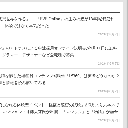
世界を作る」──『EVE Online』の生みの親が18年掲げ続け
は、比喩ではなく本気だった
2026年8月7日
ン』のアトラスによる中途採用オンライン説明会が9月11日に無料
ログラマー、デザイナーなど全職種で募集
2026年8月7日
で物議を醸した経産省コンテンツ補助金「IP360」は実際どうなのか？
値と情報を読み解いてみる
2026年8月7日
補”になれる体験型イベント「怪盗と秘密の試験」が9月より六本木で
ロマジシャン・才藤大芽氏が出演、「マジック」と「物語」が融合
2026年8月7日