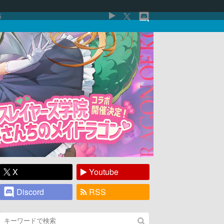
5
X
Youtube
Discord
RSS