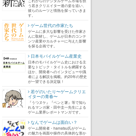
これからのデジタルゲーム市場を担
う若きクリエイター達の姿を追い、
彼らのルーツと情熱を探っていきま
す。
ゲーム世代の作家たち
ゲームに多大な影響を受けた作家さ
んに取材し、ゲームが日本のコンテ
ンツ産業やカルチャーに与えた影響
を探る企画です。
日本モバイルゲーム産業史
日本のモバイルゲーム史における主
要なトピック・タイトルを網羅する
ほか、開発者へのインタビューや識
者による解説を掲載。約20年の歴史
が一望できる決定版！
若ゲのいたり〜ゲームクリエ
イターの青春〜
『うつヌケ』『ペンと箸』等で知ら
れるマンガ家・田中圭一先生による
ゲーム業界レポートマンガです。
なんでゲームは面白い？
ゲーム開発者・hamatsu氏がゲーム
の魅力を画面や操作の具体的な形か