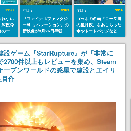
19360
9383
3916
注目度
注目度
られない
『ファイナルファンタジ
ゴッホの名画『ローヌ川
く深夜枠
ーⅦ リベレーション』の
の星月夜』をあしらった
者の一部
新映像が8月26日早朝に
傘やトートバッグなどが
違法薬物
公開へ。『FF7』リメイ
登場。8月7日21時より2
描写も含
クシリーズの完結編、
日間限定で予約販売
論を交わ
「gamescom」のオープ
ゲーム『StarRupture』が「非常に
ニングナイトライブにて
2700件以上もレビューを集め、Steam
ディレクターの浜口直樹
氏が登壇する予定
オープンワールドの惑星で建設とエイリ
注目作