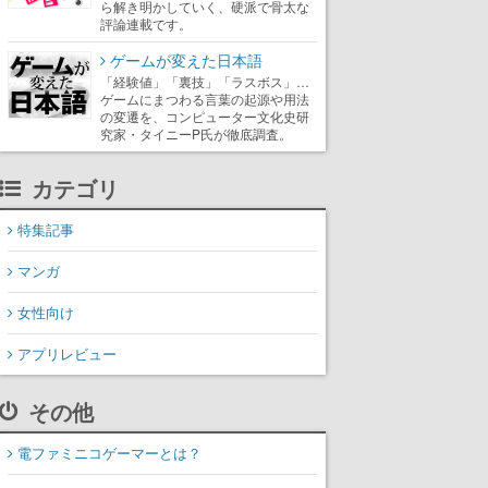
ら解き明かしていく、硬派で骨太な
評論連載です。
ゲームが変えた日本語
「経験値」「裏技」「ラスボス」…
ゲームにまつわる言葉の起源や用法
の変遷を、コンピューター文化史研
究家・タイニーP氏が徹底調査。
カテゴリ
特集記事
マンガ
女性向け
アプリレビュー
その他
電ファミニコゲーマーとは？