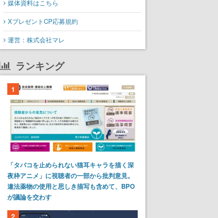
媒体資料はこちら
XプレゼントCP応募規約
運営：株式会社マレ
ランキング
1
「タバコを止められない猫耳キャラを描く深
夜枠アニメ」に視聴者の一部から批判意見。
違法薬物の使用と思しき描写も含めて、BPO
が議論を交わす
2