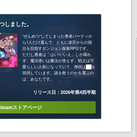
つしました。
“ぜんめつ”してしまった勇者パーティか
ら1人だけ選んで、ともに迷宮からの脱
出を目指すダンジョン探索RPGです。
ただし勇者は「はい/いいえ」しか喋れ
ず、魔法使いは魔法が使えず、戦士は可
愛らしい人形になっていて、僧侶は██を
崇拝しています。誰を救うのかを選ぶの
は、あなたです。
リリース日：2026年第4四半期
Steamストアページ