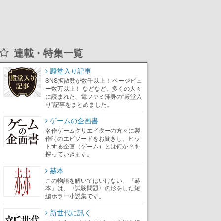
連載・特集一覧
殿堂入り記事
SNS拡散数が数千以上！ ページビュ
ー数万以上！ などなど。多くの人々
に読まれた、電ファミ渾身の“殿堂入
り”記事をまとめました。
ゲームの企画書
名作ゲームクリエイターの方々に製
作時のエピソードをお聞きし、ヒッ
トする企画（ゲーム）とは何か？を
探っていきます。
赫本
この物語を解いてはいけない。『赫
本』は、〈試験問題〉の形をした短
編ホラー小説集です。
新世代に訊く