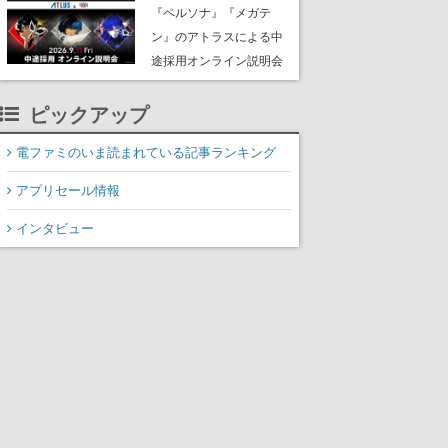
な宣言”は、比喩ではなく
『ペルソナ』『メガテ
本気だった
ン』のアトラスによる中
途採用オンライン説明会
が9月11日に無料開催。
ピックアップ
プランナー、プログラマ
ー、デザイナーなど全職
電ファミのいま読まれている記事ランキング
種で募集
アプリセール情報
インタビュー