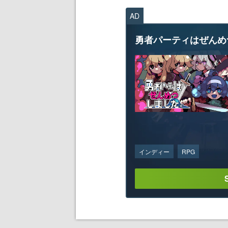
AD
勇者パーティはぜんめ
インディー
RPG