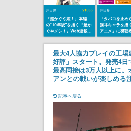
21065
注目度
注目度
『超かぐや姫！』本編
「タバコを止め
の“10年後”を描く『超か
猫耳キャラを描
ぐやメシ！』Web連載決
アニメ」に視聴
定。新たなWebマンガレ
から批判意見。
ーベル「ビビビコミッ
の使用と思しき
ク」にて特別話が掲載ス
めて、BPOが議
最大4人協力プレイの工場建設
タート、あのお話には…
す
好評」スタート。発売4日で
まだ続きがある！
最高同接は3万人以上に。
アンとの戦いが楽しめる
記事へ戻る