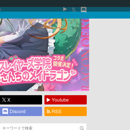
5
X
Youtube
Discord
RSS