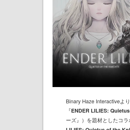
Binary Haze Intera
『
ENDER LILIES: Quietus 
ーズ』）を題材としたコラ
LILIES: Quietus of the K