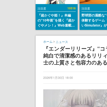
10516
注目度
注目度
『超かぐや姫！』本編
野球部の過酷な“
の“10年後”を描く『超か
体験するゲーム
ぐやメシ！』Web連載決
いSimulator
定。新たなWebマンガレ
のウィッシュリ
ーベル「ビビビコミッ
とにチェコ語に
ク」にて特別話が掲載ス
SNSで話題に。
ホーム
ニュース
タート、あのお話には…
ダム・カム』開
『エンダーリリーズ』“コ
まだ続きがある！
ェコのプロ野球
純白で清潔感のあるリリ
称賛の声
士の上質さと包容力のあ
2026年1月30日 18:00