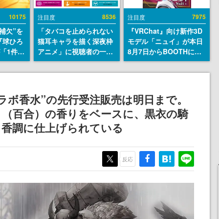
10175
8536
7975
注目度
注目度
補欠”を
「タバコを止められない
『VRChat』向け新作3D
『球ひろ
猫耳キャラを描く深夜枠
モデル「ニュイ」が本日
』が「1件」
アニメ」に視聴者の一部
8月7日からBOOTHにて
ストをも
から批判意見。違法薬物
発売。瞳に光る星や感情
対応し
の使用と思しき描写も含
豊かな表情が、小悪魔か
『キング
めて、BPOが議論を交わ
わいい
発元やチ
す
ラボ香水”の先行受注販売は明日まで。
選手から
ィ（百合）の香りをベースに、黒衣の騎
る香調に仕上げられている
反応