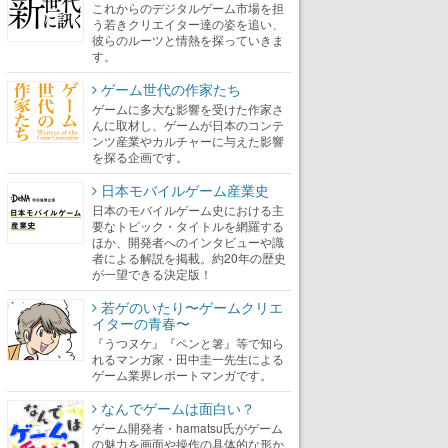
これからのデジタルゲーム市場を担
う若きクリエイター達の姿を追い、
彼らのルーツと情熱を探っていきま
す。
ゲーム世代の作家たち
ゲームに多大な影響を受けた作家さ
んに取材し、ゲームが日本のコンテ
ンツ産業やカルチャーに与えた影響
を探る企画です。
日本モバイルゲーム産業史
日本のモバイルゲーム史における主
要なトピック・タイトルを網羅する
ほか、開発者へのインタビューや識
者による解説を掲載。約20年の歴史
が一望できる決定版！
若ゲのいたり〜ゲームクリエ
イターの青春〜
『うつヌケ』『ペンと箸』等で知ら
れるマンガ家・田中圭一先生による
ゲーム業界レポートマンガです。
なんでゲームは面白い？
ゲーム開発者・hamatsu氏がゲーム
の魅力を画面や操作の具体的な形か