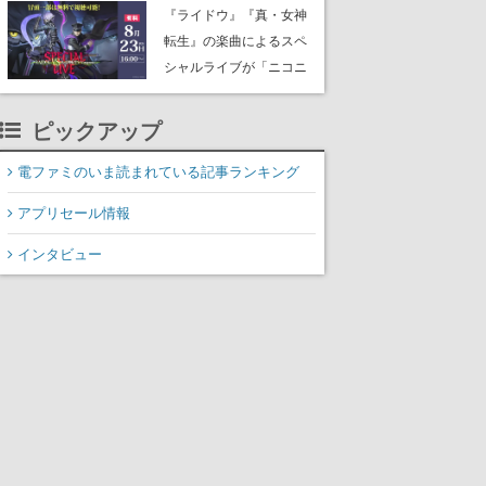
にはシャアのパーソナル
『ライドウ』『真・女神
マークやジオン公国軍の
転生』の楽曲によるスペ
エンブレム、型式番号な
シャルライブが「ニコニ
どを配置
コ生放送」で配信決定。
バトルアレンジされた各
ピックアップ
タイトルの楽曲が、バン
ド編成による迫力の生演
電ファミのいま読まれている記事ランキング
奏で披露、冒頭部分は“無
アプリセール情報
料”で視聴できる
インタビュー