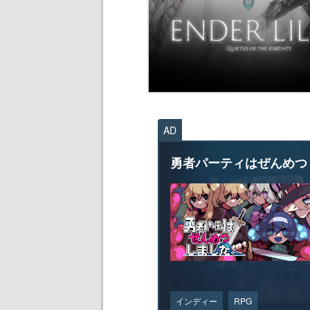
AD
勇者パーティはぜんめつ
インディー
RPG