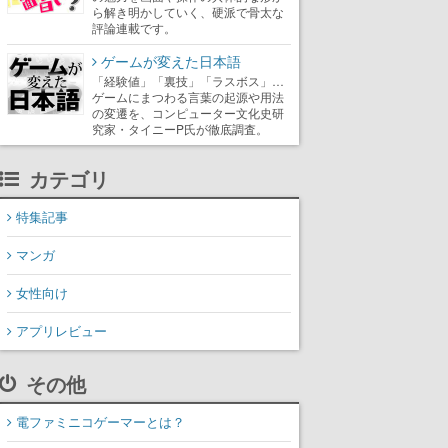
ら解き明かしていく、硬派で骨太な
評論連載です。
ゲームが変えた日本語
「経験値」「裏技」「ラスボス」…
ゲームにまつわる言葉の起源や用法
の変遷を、コンピューター文化史研
究家・タイニーP氏が徹底調査。
カテゴリ
特集記事
マンガ
女性向け
アプリレビュー
その他
電ファミニコゲーマーとは？