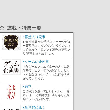
連載・特集一覧
殿堂入り記事
SNS拡散数が数千以上！ ページビュ
ー数万以上！ などなど。多くの人々
に読まれた、電ファミ渾身の“殿堂入
り”記事をまとめました。
ゲームの企画書
名作ゲームクリエイターの方々に製
作時のエピソードをお聞きし、ヒッ
トする企画（ゲーム）とは何か？を
探っていきます。
赫本
この物語を解いてはいけない。『赫
本』は、〈試験問題〉の形をした短
編ホラー小説集です。
新世代に訊く