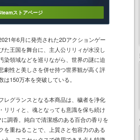
Steamストアページ
021年6月に発売された2Dアクションゲー
びた王国を舞台に、主人公リリィが水没し
汚染領域などを巡りながら、世界の謎に迫
悲劇性と美しさを併せ持つ世界観が高く評
数は150万本を突破している。
フレグランスとなる本商品は、穢者を浄化
・リリィと、魂となっても意識を保ち続け
マに調香。純白で清潔感のある百合の香りを
クを重ねることで、上質さと包容力のある
いう。ユニセックスで使用できる点も特徴