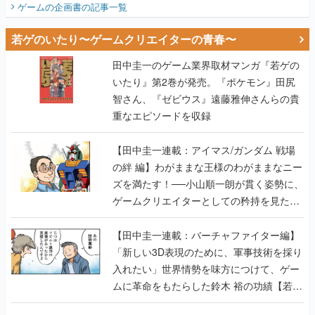
ゲームの企画書
の記事一覧
若ゲのいたり〜ゲームクリエイターの青春〜
田中圭一のゲーム業界取材マンガ『若ゲの
いたり』第2巻が発売。『ポケモン』田尻
智さん、『ゼビウス』遠藤雅伸さんらの貴
重なエピソードを収録
【田中圭一連載：アイマス/ガンダム 戦場
の絆 編】わがままな王様のわがままなニー
ズを満たす！──小山順一朗が貫く姿勢に、
ゲームクリエイターとしての矜持を見た
【若ゲのいたり最終回】
【田中圭一連載：バーチャファイター編】
「新しい3D表現のために、軍事技術を採り
入れたい」世界情勢を味方につけて、ゲー
ムに革命をもたらした鈴木 裕の功績【若ゲ
のいたり】