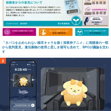
「タバコを止められない猫耳キャラを描く深夜枠アニメ」に視聴者の一部
から批判意見。違法薬物の使用と思しき描写も含めて、BPOが議論を交わ
す
2