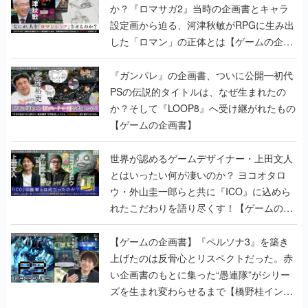
か？『ロマサガ2』当時の企画書とキャラ
設定画から迫る、河津秋敏がRPGに生み出
した「ロマン」の正体とは【ゲームの企画
書】
『ガンパレ』の企画書、ついに公開━初代
PSの伝説的タイトルは、なぜ生まれたの
か？そして『LOOP8』へ受け継がれたもの
【ゲームの企画書】
世界が認めるゲームデザイナー・上田文人
とはいったい何が凄いのか？ ヨコオタロ
ウ・外山圭一郎らと共に『ICO』に込めら
れたこだわりを語り尽くす！【ゲームの企
画書】
【ゲームの企画書】『ペルソナ3』を築き
上げたのは反骨心とリスペクトだった。赤
い企画書のもとに集った“愚連隊”がシリー
ズを生まれ変わらせるまで【橋野桂インタ
ビュー】