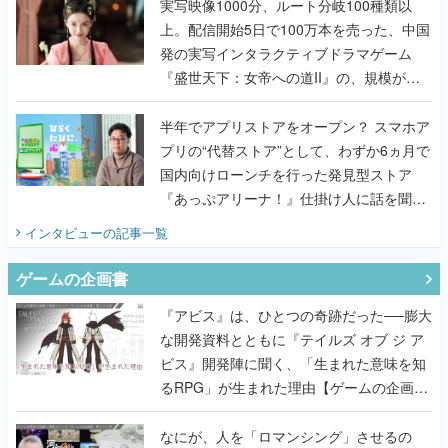
んだレジェンド2人に訊く開発秘話
実写映像1000分、ルート分岐100種類以
上。配信開始5日で100万本を売った、中国
発の実写インタラクティブドラマゲーム
『盛世天下：女帝への道II』の、規模が違
うこだわりをプロデューサーに聞いた
半年でアプリストアをオープン？ スマホア
プリの“代替ストア”として、わずか6ヵ月で
国内向けローンチを行った発見型ストア
『あっぷアリーナ！』仕掛け人に話を聞い
てみた
インタビュー
の記事一覧
ゲームの企画書
『アビス』は、ひとつの奇跡だった──膨大
な開発資料とともに『テイルズ オブ ジ ア
ビス』開発陣に聞く、「生まれた意味を知
るRPG」が生まれた理由【ゲームの企画
書】
なにが、人を「ロマンシング」させるの