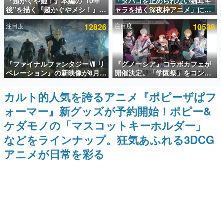
『超かぐや姫！』本編の“10年
「タバコを止められない猫耳キ
後”を描く『超かぐやメシ！』
ャラを描く深夜枠アニメ」に視
インタビュー
Web連載決定。新たなWebマン
聴者の一部から批判意見。違法
注目度
12826
注目度
10538
ガレーベル「ビビビコミック」
薬物の使用と思しき描写も含め
連載・特集一覧
にて特別話が掲載スタート、あ
て、BPOが議論を交わす
のお話には…まだ続きがある！
殿堂入り記事
『ファイナルファンタジーⅦ リ
『グノーシア』コラボカフェが
SNS拡散数が数千以上！ ページビュー数万以上！ などな
ど。多くの人々に読まれた、電ファミ渾身の“殿堂入り”記
ベレーション』の新映像が8月
開催決定。「学園祭」をコンセ
事をまとめました。
26日早朝に公開へ。『FF7』リ
プトに、模擬店やセツやSQ、ラ
メイクシリーズの完結編、
キオたちが学祭バンドを楽しむ
カルト的人気を誇るアニメ『ポピーザぱフ
ゲームの企画書
「gamescom」のオープニング
様子を切り取った新グッズが展
名作ゲームクリエイターの方々に製作時のエピソードをお
ォーマー』新グッズが予約開始！ポピー&
ナイトライブにてディレクター
開
聞きし、ヒットする企画（ゲーム）とは何か？を探ってい
の浜口直樹氏が登壇する予定
きます。
ケダモノの「マスコットキーホルダー」
赫本
などをラインナップ。狂気あふれる3DCG
この物語を解いてはいけない。『赫本』は、〈試験問題〉
アニメが日常を彩る
の形をした短編ホラー小説集です。
新世代に訊く
これからのデジタルゲーム市場を担う若きクリエイター達
の姿を追い、彼らのルーツと情熱を探っていきます。
ゲーム世代の作家たち
ゲームに多大な影響を受けた作家さんに取材し、ゲームが