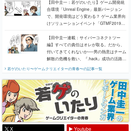
【田中圭一：若ゲのいたり】ゲーム開発統
合環境「Unreal Engine」最新バージョン
で、開発環境はどう変わる？ ゲーム業界向
けソリューションイベント「GTMF2019」
に行って、より理解を深めよう【PR】
【田中圭一連載：サイバーコネクトツー
編】すべての責任はオレが取る。だから、
付いてきてくれないか──男の熱意はチーム
解散の危機を救い、『.hack』成功の活路を
開く。業界の快男児・松山 洋に流れる血は
若ゲのいたり〜ゲームクリエイターの青春〜
の記事一覧
『少年ジャンプ』色だった【若ゲのいた
り】
X
Youtube