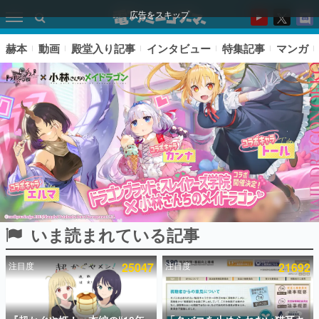
広告をスキップ
赫本
動画
殿堂入り記事
インタビュー
特集記事
マンガ
いま読まれている記事
ピックアップ
注目度
25047
注目度
21692
電ファミのいま読まれている記事ランキング
アプリセール情報