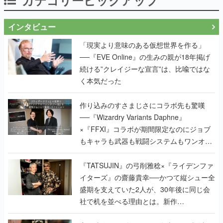
インタビュー
「現実より意味のある仮想世界を作る」
──『EVE Online』の生みの親が18年掲げ
続ける”クレイジーな宣言”は、比喩ではな
く本気だった
作り込みのすさまじさにコラボ先も驚嘆
──『Wizardry Variants Daphne』
×『FFXI』コラボが期間限定なのにジョブ
もキャラも武器も戦闘システムもワンオフ
で作り込まれた理由を両ディレクターに聞
く
『TATSUJIN』の弓削雅稔×『ライデンファ
イターズ』の齋藤貴幸──かつて縦シュー全
盛期を支えていた2人が、30年後に同じ会
社で机を並べる理由とは。新作
『TATSUJIN EXTREME』で初タッグを組