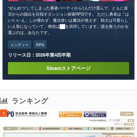
“ぜんめつ”してしまった勇者パーティから1人だけ選んで、ともに迷
宮からの脱出を目指すダンジョン探索RPGです。 ただし勇者は「は
い/いいえ」しか喋れず、魔法使いは魔法が使えず、戦士は可愛らし
い人形になっていて、僧侶は██を崇拝しています。誰を救うのかを
選ぶのは、あなたです。
インディー
RPG
リリース日：2026年第4四半期
Steamストアページ
ランキング
1