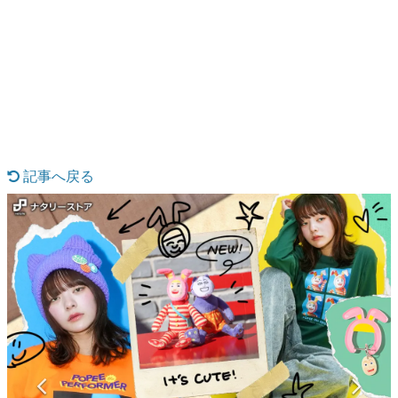
日本のコンテンツ産業やカルチャーに与えた影響を探る企
画です。
日本モバイルゲーム産業史
日本のモバイルゲーム史における主要なトピック・タイト
ルを網羅するほか、開発者へのインタビューや識者による
解説を掲載。約20年の歴史が一望できる決定版！
若ゲのいたり〜ゲームクリエイターの青春〜
『うつヌケ』『ペンと箸』等で知られるマンガ家・田中圭
一先生によるゲーム業界レポートマンガです。
記事へ戻る
なんでゲームは面白い？
ゲーム開発者・hamatsu氏がゲームの魅力を画面や操作の
具体的な形から解き明かしていく、硬派で骨太な評論連載
です。
ゲームが変えた日本語
「経験値」「裏技」「ラスボス」… ゲームにまつわる言葉
の起源や用法の変遷を、コンピューター文化史研究家・タ
イニーP氏が徹底調査。
カテゴリ
特集記事