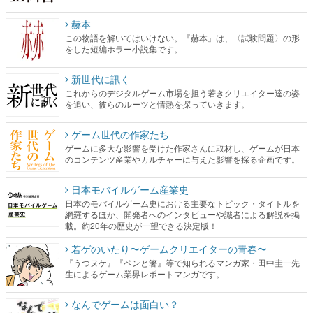
赫本
この物語を解いてはいけない。『赫本』は、〈試験問題〉の形
をした短編ホラー小説集です。
新世代に訊く
これからのデジタルゲーム市場を担う若きクリエイター達の姿
を追い、彼らのルーツと情熱を探っていきます。
ゲーム世代の作家たち
ゲームに多大な影響を受けた作家さんに取材し、ゲームが日本
のコンテンツ産業やカルチャーに与えた影響を探る企画です。
日本モバイルゲーム産業史
日本のモバイルゲーム史における主要なトピック・タイトルを
網羅するほか、開発者へのインタビューや識者による解説を掲
載。約20年の歴史が一望できる決定版！
若ゲのいたり〜ゲームクリエイターの青春〜
『うつヌケ』『ペンと箸』等で知られるマンガ家・田中圭一先
生によるゲーム業界レポートマンガです。
なんでゲームは面白い？