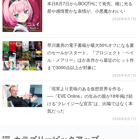
本日8月7日からBOOTHにて発売。瞳に光る
星や感情豊かな表情が、小悪魔かわいい
2026年8月7日
早川書房の電子書籍が最大50%オフになる夏
のセールがスタート。『プロジェクト・ヘイ
ル・メアリー』ほか名作から最近のヒット作
まで3000点以上が対象に
2026年8月7日
「現実より意味のある仮想世界を作る」
──『EVE Online』の生みの親が18年掲げ続
ける”クレイジーな宣言”は、比喩ではなく本
気だった
2026年8月7日
カテゴリーピックアップ