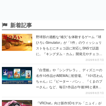
新着記事
野球部の過酷な“補欠”を体験するゲーム『球
ひろいSimulator』が「1件」のウィッシュリ
ストをもとにチェコ語に対応しSNSで話題
に。『キングダム・カム』開発元やチェコの
プロ野球選手から称賛の声
2026年8月7日
『白雪姫』や『シンデレラ』、ディズニーの
名作10作品がABEMAに初登場。『101匹わん
ちゃん』に『ピーター・パン』、『くまのプ
ーさん』など、毎日1作品が午後3時と夜8時
に2回放送
2026年8月7日
『VRChat』向け新作3Dモデル「ニュイ」が