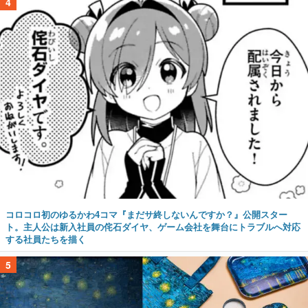
4
コロコロ初のゆるかわ4コマ『まだサ終しないんですか？』公開スター
ト。主人公は新入社員の侘石ダイヤ、ゲーム会社を舞台にトラブルへ対応
する社員たちを描く
5