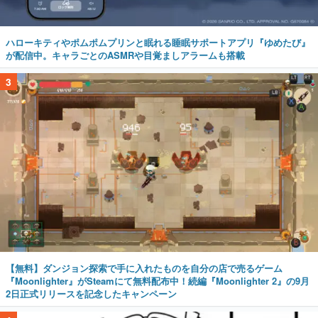
ハローキティやポムポムプリンと眠れる睡眠サポートアプリ『ゆめたび』
が配信中。キャラごとのASMRや目覚ましアラームも搭載
3
【無料】ダンジョン探索で手に入れたものを自分の店で売るゲーム
『Moonlighter』がSteamにて無料配布中！続編『Moonlighter 2』の9月
2日正式リリースを記念したキャンペーン