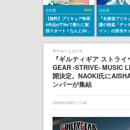
9405
注目度
注目度
【無料】プリキュア映画
『名探偵プリキ
4作品がTVerで新たに配
謎の怪盗「デッ
信スタート！なんと2018
イン」の担当キ
年～2024年の映画ほぼす
天﨑滉平さんと
べてが見放題に、ぶっち
『Re:ゼロから
ゃけありえないラインナ
世界生活』オッ
ホーム
ニュース
ップ
『ヒプノシスマ
『ギルティギア ストライヴ
田三郎役など
GEAR -STRIVE- MU
開決定。NAOKI氏にAI
ンバーが集結
2026年2月4日 17:40