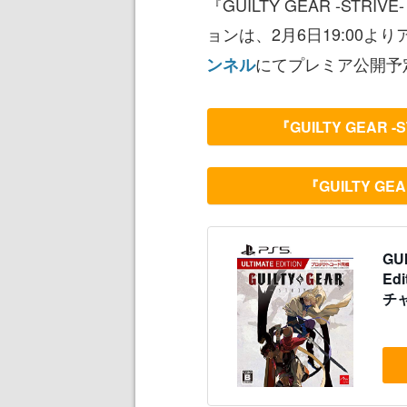
『GUILTY GEAR -STR
ョンは、2月6日19:00よ
にてプレミア公開予
ンネル
『GUILTY GEAR
『GUILTY G
GUI
Ed
チャ