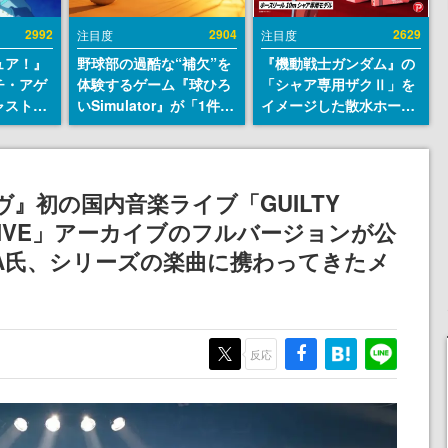
2992
2904
2629
注目度
注目度
ュア！』
野球部の過酷な“補欠”を
『機動戦士ガンダム』の
チ・アゲ
体験するゲーム『球ひろ
「シャア専用ザクⅡ」を
ャストは
いSimulator』が「1件」
イメージした散水ホース
判明。
のウィッシュリストをも
リールが予約開始。本体
始める異
とにチェコ語に対応し
にはシャアのパーソナル
トー役、
SNSで話題に。『キング
マークやジオン公国軍の
イク』山
ダム・カム』開発元やチ
エンブレム、型式番号な
』初の国内音楽ライブ「GUILTY
ェコのプロ野球選手から
どを配置
SIC LIVE」アーカイブのフルバージョンが公
称賛の声
SHA氏、シリーズの楽曲に携わってきたメ
反応