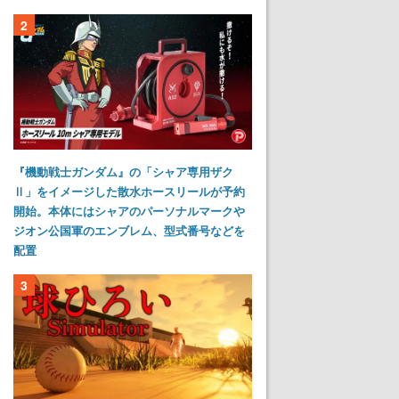
2
『機動戦士ガンダム』の「シャア専用ザク
Ⅱ」をイメージした散水ホースリールが予約
開始。本体にはシャアのパーソナルマークや
ジオン公国軍のエンブレム、型式番号などを
配置
3