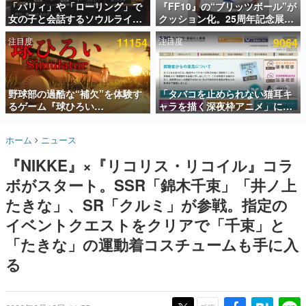
「パリィ」や「ローリング」で
『FF10』の“ブリッツボール”が
女の子と会話するソウルライク
クッション化。25周年記念展
インタビュー
恋愛ゲーム『小早川さんはソウ
「FINAL FANTASY X
注目度
11154
注目度
9064
ルライク』無料公開。返事に失
MUSEUM-幻光の記憶-」のグッ
連載・特集一覧
敗すると「YOU DIED」
ズ情報が一部公開
殿堂入り記事
SNS拡散数が数千以上！ ページビュー数万以上！ などな
野球部の過酷な“補欠”を体験す
「タバコを止められない猫耳キ
ど。多くの人々に読まれた、電ファミ渾身の“殿堂入り”記
るゲーム『球ひろい
ャラを描く深夜枠アニメ」に視
事をまとめました。
Simulator』が「1件」のウィッ
聴者の一部から批判意見。違法
シュリストをもとにチェコ語に
薬物の使用と思しき描写も含め
ゲームの企画書
ホーム
ニュース
対応しSNSで話題に。『キング
て、BPOが議論を交わす
名作ゲームクリエイターの方々に製作時のエピソードをお
聞きし、ヒットする企画（ゲーム）とは何か？を探ってい
ダム・カム』開発元やチェコの
『NIKKE』×『リコリス・リコイル』コラ
きます。
プロ野球選手から称賛の声
ボがスタート。SSR「錦木千束」「井ノ上
赫本
この物語を解いてはいけない。『赫本』は、〈試験問題〉
たきな」、SR「クルミ」が参戦。指定の
の形をした短編ホラー小説集です。
イベントクエストをクリアで「千束」と
「たきな」の運動着コスチュームも手に入
新世代に訊く
これからのデジタルゲーム市場を担う若きクリエイター達
る
の姿を追い、彼らのルーツと情熱を探っていきます。
ゲーム世代の作家たち
ゲームに多大な影響を受けた作家さんに取材し、ゲームが