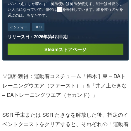
い/いいえ」しか喋れず、魔法使いは魔法が使えず、戦士は可愛らし
い人形になっていて、僧侶は██を崇拝しています。誰を救うのかを
選ぶのは、あなたです。
インディー
RPG
リリース日：2026年第4四半期
Steamストアページ
▽無料獲得：運動着コスチューム「錦木千束 – DAト
レーニングウエア（ファースト）」&「井ノ上たきな
– DAトレーニングウエア（セカンド）」
SSR 千束または SSR たきなを解放した後、指定のイ
ベントクエストをクリアすると、それぞれの「運動着