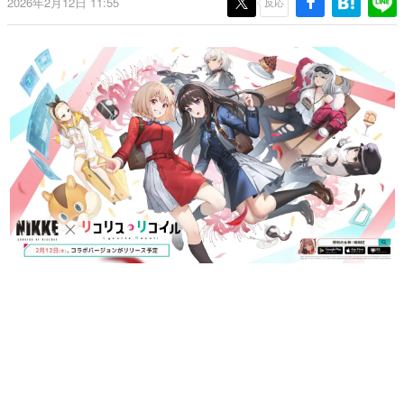
2026年2月12日 11:55
反応
日本のコンテンツ産業やカルチャーに与えた影響を探る企
画です。
日本モバイルゲーム産業史
日本のモバイルゲーム史における主要なトピック・タイト
ルを網羅するほか、開発者へのインタビューや識者による
解説を掲載。約20年の歴史が一望できる決定版！
若ゲのいたり〜ゲームクリエイターの青春〜
『うつヌケ』『ペンと箸』等で知られるマンガ家・田中圭
一先生によるゲーム業界レポートマンガです。
なんでゲームは面白い？
ゲーム開発者・hamatsu氏がゲームの魅力を画面や操作の
具体的な形から解き明かしていく、硬派で骨太な評論連載
です。
ゲームが変えた日本語
「経験値」「裏技」「ラスボス」… ゲームにまつわる言葉
の起源や用法の変遷を、コンピューター文化史研究家・タ
イニーP氏が徹底調査。
カテゴリ
特集記事