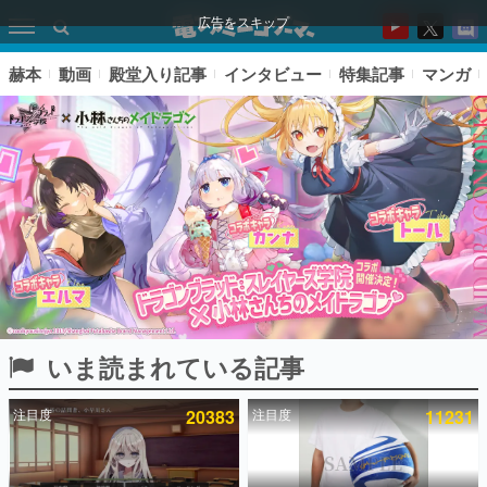
広告をスキップ
赫本
動画
殿堂入り記事
インタビュー
特集記事
マンガ
いま読まれている記事
ピックアップ
注目度
20383
注目度
11231
電ファミのいま読まれている記事ランキング
アプリセール情報