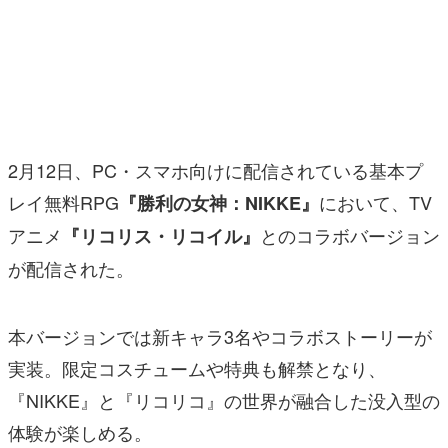
マンガ
女性向け
アプリレビュー
その他
2月12日、PC・スマホ向けに配信されている基本プ
レイ無料RPG
において、TV
『勝利の女神：NIKKE』
電ファミニコゲーマーとは？
アニメ
とのコラボバージョン
『リコリス・リコイル』
運営：株式会社マレ
が配信された。
本バージョンでは新キャラ3名やコラボストーリーが
実装。限定コスチュームや特典も解禁となり、
『NIKKE』と『リコリコ』の世界が融合した没入型の
体験が楽しめる。