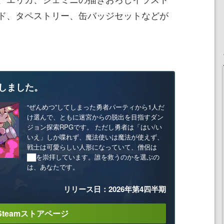
ド、タペストリー、缶バッジセットなどが
しました。
“ぜんめつ”してしまった勇者パーティから1人だ
け選んで、ともに迷宮からの脱出を目指すダン
ジョン探索RPGです。 ただし勇者は「はい/い
いえ」しか喋れず、魔法使いは魔法が使えず、
戦士は可愛らしい人形になっていて、僧侶は
██を崇拝しています。誰を救うのかを選ぶの
は、あなたです。
リリース日：2026年第4四半期
Steamストアページ