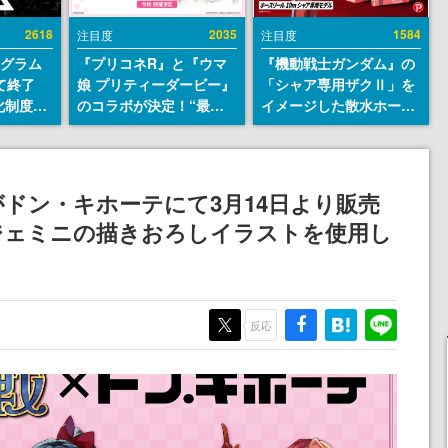
2618
2035
1584
注目度
注目度
ログラム
『プリコネR』と『ウマ
『機動戦士ガンダム』の
て終了
娘 プリティーダービー』
「シャア専用ザクⅡ」を
化制度
のコラボが決定！“最大
イメージした散水ホース
ent
170連無料”の8.5周年キ
リールが予約開始。本体
ram」を
ャンペーンなども発表
にはシャアのパーソナル
マークやジオン公国軍の
エンブレム、型式番号な
ドン・キホーテにて3月14日より販売
どを配置
ジェミニの描きおろしイラストを使用し
反応