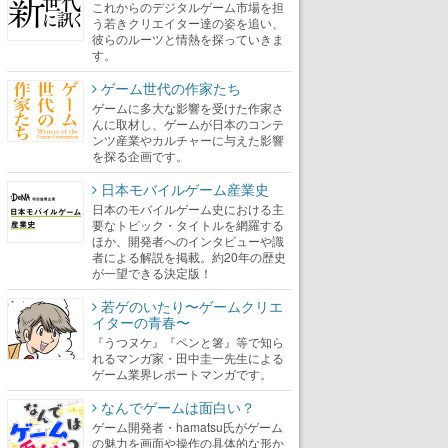
これからのデジタルゲーム市場を担
う若きクリエイター達の姿を追い、
彼らのルーツと情熱を探っていきま
す。
ゲーム世代の作家たち
ゲームに多大な影響を受けた作家さ
んに取材し、ゲームが日本のコンテ
ンツ産業やカルチャーに与えた影響
を探る企画です。
日本モバイルゲーム産業史
日本のモバイルゲーム史における主
要なトピック・タイトルを網羅する
ほか、開発者へのインタビューや識
者による解説を掲載。約20年の歴史
が一望できる決定版！
若ゲのいたり〜ゲームクリエ
イターの青春〜
『うつヌケ』『ペンと箸』等で知ら
れるマンガ家・田中圭一先生による
ゲーム業界レポートマンガです。
なんでゲームは面白い？
ゲーム開発者・hamatsu氏がゲーム
の魅力を画面や操作の具体的な形か