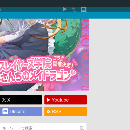
5
X
Youtube
Discord
RSS