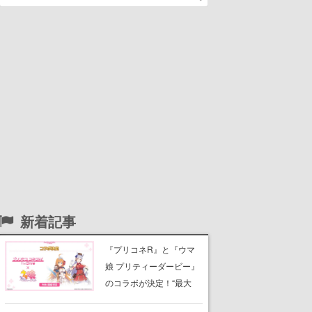
新着記事
『プリコネR』と『ウマ
娘 プリティーダービー』
のコラボが決定！“最大
170連無料”の8.5周年キャ