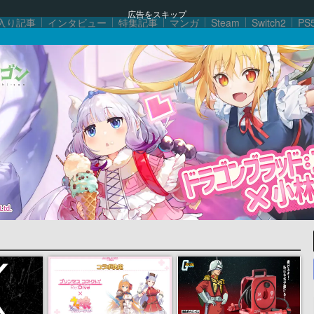
広告をスキップ
入り記事
インタビュー
特集記事
マンガ
Steam
Switch2
PS