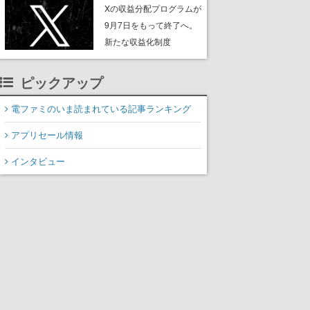
ンペーンなども発表
Xの収益分配プログラムが
9月7日をもって終了へ。
新たな収益化制度
「Original Content
Rewards Program」を発
ピックアップ
表
電ファミのいま読まれている記事ランキング
アプリセール情報
インタビュー