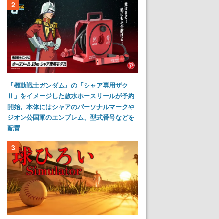
2
『機動戦士ガンダム』の「シャア専用ザク
Ⅱ」をイメージした散水ホースリールが予約
開始。本体にはシャアのパーソナルマークや
ジオン公国軍のエンブレム、型式番号などを
配置
3