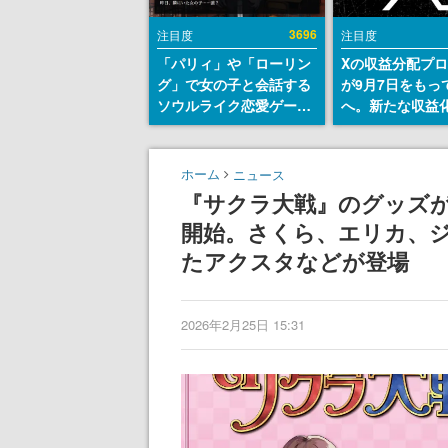
3696
注目度
注目度
「パリィ」や「ローリン
Xの収益分配プ
グ」で女の子と会話する
が9月7日をもっ
ソウルライク恋愛ゲーム
へ。新たな収益
『小早川さんはソウルラ
「Original Cont
イク』無料公開。返事に
Rewards Prog
失敗すると「YOU
発表
ホーム
ニュース
DIED」
『サクラ大戦』のグッズが
開始。さくら、エリカ、
たアクスタなどが登場
2026年2月25日 15:31