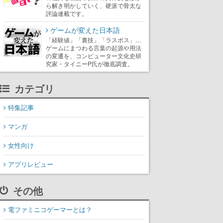
ら解き明かしていく、硬派で骨太な
評論連載です。
ゲームが変えた日本語
「経験値」「裏技」「ラスボス」…
ゲームにまつわる言葉の起源や用法
の変遷を、コンピューター文化史研
究家・タイニーP氏が徹底調査。
カテゴリ
特集記事
マンガ
女性向け
アプリレビュー
その他
電ファミニコゲーマーとは？