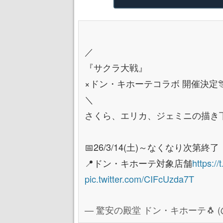
／
『サクラ大戦』
×ドン・キホーテコラボ 開催決定
＼
さくら、エリカ、ジェミニの描き
📅26/3/14(土)～なくなり次第終了
📍ドン・キホーテ対象店舗
https:/
pic.twitter.com/CIFcUzda7T
— 驚安の殿堂 ドン・キホーテ🐧 (@do