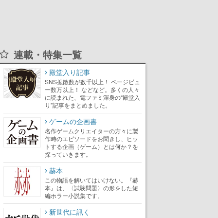
連載・特集一覧
殿堂入り記事
SNS拡散数が数千以上！ ページビュ
ー数万以上！ などなど。多くの人々
に読まれた、電ファミ渾身の“殿堂入
り”記事をまとめました。
ゲームの企画書
名作ゲームクリエイターの方々に製
作時のエピソードをお聞きし、ヒッ
トする企画（ゲーム）とは何か？を
探っていきます。
赫本
この物語を解いてはいけない。『赫
本』は、〈試験問題〉の形をした短
編ホラー小説集です。
新世代に訊く