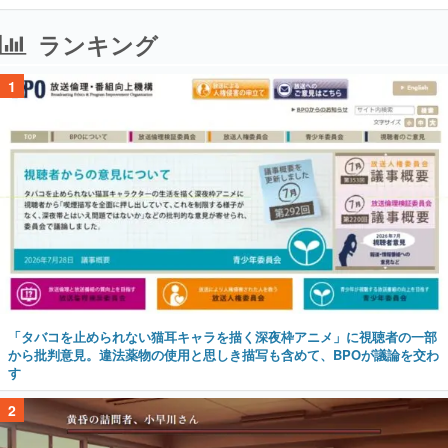
ランキング
1
「タバコを止められない猫耳キャラを描く深夜枠アニメ」に視聴者の一部
から批判意見。違法薬物の使用と思しき描写も含めて、BPOが議論を交わ
す
2