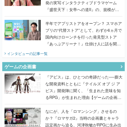
発の実写インタラクティブドラマゲーム
『盛世天下：女帝への道II』の、規模が違
うこだわりをプロデューサーに聞いた
半年でアプリストアをオープン？ スマホア
プリの“代替ストア”として、わずか6ヵ月で
国内向けローンチを行った発見型ストア
『あっぷアリーナ！』仕掛け人に話を聞い
てみた
インタビュー
の記事一覧
ゲームの企画書
『アビス』は、ひとつの奇跡だった──膨大
な開発資料とともに『テイルズ オブ ジ ア
ビス』開発陣に聞く、「生まれた意味を知
るRPG」が生まれた理由【ゲームの企画
書】
なにが、人を「ロマンシング」させるの
か？『ロマサガ2』当時の企画書とキャラ
設定画から迫る、河津秋敏がRPGに生み出