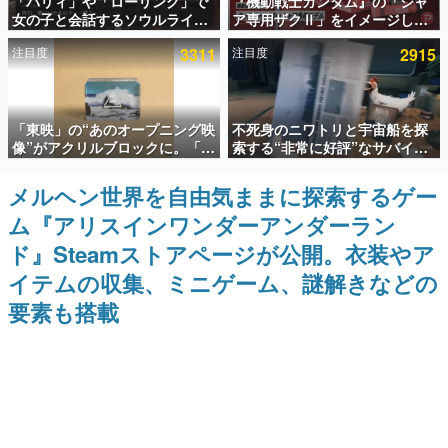
「パリィ」や「ローリング」で
『機動戦士ガンダム』の「シャ
女の子と会話するソウルライク
ア専用ザクⅡ」をイメージした
インタビュー
恋愛ゲーム『小早川さんはソウ
散水ホースリールが予約開始。
注目度
3311
注目度
2915
ルライク』無料公開。返事に失
本体にはシャアのパーソナルマ
連載・特集一覧
敗すると「YOU DIED」
ークやジオン公国軍のエンブレ
ム、型式番号などを配置
殿堂入り記事
「東映」の“あのオープニング映
不死身のニワトリと宇宙船を探
SNS拡散数が数千以上！ ページビュー数万以上！ などな
ど。多くの人々に読まれた、電ファミ渾身の“殿堂入り”記
像”がアクリルブロックに。「東
索する“非常に好評”なサバイバ
事をまとめました。
映ヒストリカル グッズコレクシ
ルゲーム『Breathedge』が無
ョン」が8月下旬より発売
料で配布中。入手できる期間は8
メルヘン世界を自由気ままに探索するゲー
ゲームの企画書
月10日まで
名作ゲームクリエイターの方々に製作時のエピソードをお
ム『アリスインワンダーアンダーラン
聞きし、ヒットする企画（ゲーム）とは何か？を探ってい
きます。
ド』Steamストアページが公開。衣装やア
赫本
イテムの収集、ミニゲーム、謎解きなどの
この物語を解いてはいけない。『赫本』は、〈試験問題〉
要素も搭載
の形をした短編ホラー小説集です。
新世代に訊く
これからのデジタルゲーム市場を担う若きクリエイター達
の姿を追い、彼らのルーツと情熱を探っていきます。
ゲーム世代の作家たち
ゲームに多大な影響を受けた作家さんに取材し、ゲームが