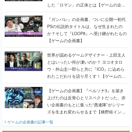
した「ロマン」の正体とは【ゲームの企画
書】
『ガンパレ』の企画書、ついに公開━初代
PSの伝説的タイトルは、なぜ生まれたの
か？そして『LOOP8』へ受け継がれたもの
【ゲームの企画書】
世界が認めるゲームデザイナー・上田文人
とはいったい何が凄いのか？ ヨコオタロ
ウ・外山圭一郎らと共に『ICO』に込めら
れたこだわりを語り尽くす！【ゲームの企
画書】
【ゲームの企画書】『ペルソナ3』を築き
上げたのは反骨心とリスペクトだった。赤
い企画書のもとに集った“愚連隊”がシリー
ズを生まれ変わらせるまで【橋野桂インタ
ビュー】
ゲームの企画書
の記事一覧