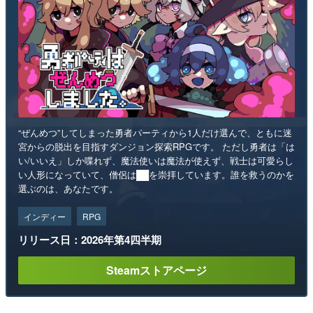
“ぜんめつ”してしまった勇者パーティから1人だけ選んで、ともに迷
宮からの脱出を目指すダンジョン探索RPGです。 ただし勇者は「は
い/いいえ」しか喋れず、魔法使いは魔法が使えず、戦士は可愛らし
い人形になっていて、僧侶は██を崇拝しています。誰を救うのかを
選ぶのは、あなたです。
インディー
RPG
リリース日：2026年第4四半期
Steamストアページ