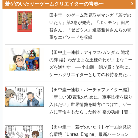
若ゲのいたり〜ゲームクリエイターの青春〜
田中圭一のゲーム業界取材マンガ『若ゲの
いたり』第2巻が発売。『ポケモン』田尻
智さん、『ゼビウス』遠藤雅伸さんらの貴
重なエピソードを収録
【田中圭一連載：アイマス/ガンダム 戦場
の絆 編】わがままな王様のわがままなニー
ズを満たす！──小山順一朗が貫く姿勢に、
ゲームクリエイターとしての矜持を見た
【若ゲのいたり最終回】
【田中圭一連載：バーチャファイター編】
「新しい3D表現のために、軍事技術を採り
入れたい」世界情勢を味方につけて、ゲー
ムに革命をもたらした鈴木 裕の功績【若ゲ
のいたり】
【田中圭一：若ゲのいたり】ゲーム開発統
合環境「Unreal Engine」最新バージョン