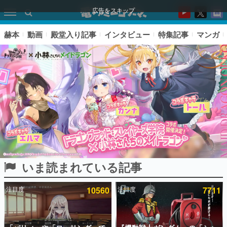
広告をスキップ
赫本
動画
殿堂入り記事
インタビュー
特集記事
マンガ
いま読まれている記事
ピックアップ
注目度
10560
注目度
7711
電ファミのいま読まれている記事ランキング
アプリセール情報