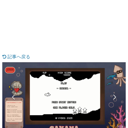
日本のコンテンツ産業やカルチャーに与えた影響を探る企
画です。
日本モバイルゲーム産業史
日本のモバイルゲーム史における主要なトピック・タイト
ルを網羅するほか、開発者へのインタビューや識者による
解説を掲載。約20年の歴史が一望できる決定版！
若ゲのいたり〜ゲームクリエイターの青春〜
『うつヌケ』『ペンと箸』等で知られるマンガ家・田中圭
一先生によるゲーム業界レポートマンガです。
記事へ戻る
なんでゲームは面白い？
ゲーム開発者・hamatsu氏がゲームの魅力を画面や操作の
具体的な形から解き明かしていく、硬派で骨太な評論連載
です。
ゲームが変えた日本語
「経験値」「裏技」「ラスボス」… ゲームにまつわる言葉
の起源や用法の変遷を、コンピューター文化史研究家・タ
イニーP氏が徹底調査。
カテゴリ
7 / 8
特集記事