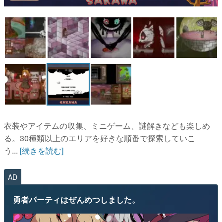
マンガ
女性向け
アプリレビュー
その他
電ファミニコゲーマーとは？
運営：株式会社マレ
衣装やアイテムの収集、ミニゲーム、謎解きなども楽しめ
る。30種類以上のエリアを好きな順番で探索していこ
う...
[続きを読む]
AD
勇者パーティはぜんめつしました。