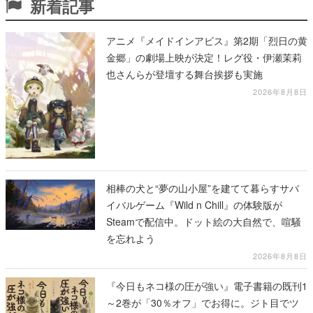
新着記事
アニメ『メイドインアビス』第2期「烈日の黄
金郷」の劇場上映が決定！レグ役・伊瀬茉莉
也さんらが登壇する舞台挨拶も実施
2026年8月8日
相棒の犬と“夢の山小屋”を建てて暮らすサバ
イバルゲーム『Wild n Chill』の体験版が
Steamで配信中。ドット絵の大自然で、喧騒
を忘れよう
2026年8月8日
『今日もネコ様の圧が強い』電子書籍の既刊1
～2巻が「30％オフ」でお得に。ジト目でツ