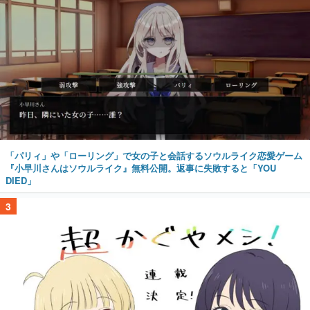
「パリィ」や「ローリング」で女の子と会話するソウルライク恋愛ゲーム
『小早川さんはソウルライク』無料公開。返事に失敗すると「YOU
DIED」
3