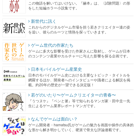
この物語を解いてはいけない。『赫本』は、〈試験問題〉の形
をした短編ホラー小説集です。
新世代に訊く
これからのデジタルゲーム市場を担う若きクリエイター達の姿
を追い、彼らのルーツと情熱を探っていきます。
ゲーム世代の作家たち
ゲームに多大な影響を受けた作家さんに取材し、ゲームが日本
のコンテンツ産業やカルチャーに与えた影響を探る企画です。
日本モバイルゲーム産業史
日本のモバイルゲーム史における主要なトピック・タイトルを
網羅するほか、開発者へのインタビューや識者による解説を掲
載。約20年の歴史が一望できる決定版！
若ゲのいたり〜ゲームクリエイターの青春〜
『うつヌケ』『ペンと箸』等で知られるマンガ家・田中圭一先
生によるゲーム業界レポートマンガです。
なんでゲームは面白い？
ゲーム開発者・hamatsu氏がゲームの魅力を画面や操作の具体的
な形から解き明かしていく、硬派で骨太な評論連載です。