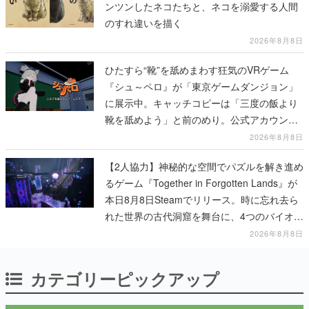
ンツンしたネコたちと、ネコを溺愛する人間
のすれ違いを描く
2026年8月8日
ひたすら“靴”を舐めまわす狂気のVRゲーム
『シュ～ペロ』が「東京ゲームダンジョン」
に展示中。キャッチコピーは「三度の飯より
靴を舐めよう」と前のめり。公式アカウント
も開設され、2026年リリースに向けて開発中
2026年8月8日
【2人協力】神秘的な空間でパズルを解き進め
るゲーム『Together in Forgotten Lands』が
本日8月8日Steamでリリース。時に忘れ去ら
れた世界の古代洞窟を舞台に、4つのバイオー
ムを探索しながら脱出を目指す
2026年8月8日
カテゴリーピックアップ