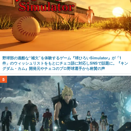
野球部の過酷な“補欠”を体験するゲーム『球ひろいSimulator』が「1
件」のウィッシュリストをもとにチェコ語に対応しSNSで話題に。『キン
グダム・カム』開発元やチェコのプロ野球選手から称賛の声
5