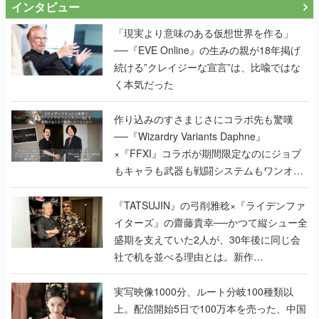
インタビュー
「現実より意味のある仮想世界を作る」
──『EVE Online』の生みの親が18年掲げ
続ける”クレイジーな宣言”は、比喩ではな
く本気だった
作り込みのすさまじさにコラボ先も驚嘆
──『Wizardry Variants Daphne』
×『FFXI』コラボが期間限定なのにジョブ
もキャラも武器も戦闘システムもワンオフ
で作り込まれた理由を両ディレクターに聞
く
『TATSUJIN』の弓削雅稔×『ライデンファ
イターズ』の齋藤貴幸──かつて縦シュー全
盛期を支えていた2人が、30年後に同じ会
社で机を並べる理由とは。新作
『TATSUJIN EXTREME』で初タッグを組
んだレジェンド2人に訊く開発秘話
実写映像1000分、ルート分岐100種類以
上。配信開始5日で100万本を売った、中国