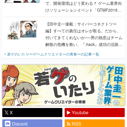
で、開発環境はどう変わる？ ゲーム業界向
けソリューションイベント「GTMF2019」
に行って、より理解を深めよう【PR】
【田中圭一連載：サイバーコネクトツー
編】すべての責任はオレが取る。だから、
付いてきてくれないか──男の熱意はチーム
解散の危機を救い、『.hack』成功の活路を
開く。業界の快男児・松山 洋に流れる血は
若ゲのいたり〜ゲームクリエイターの青春〜
の記事一覧
『少年ジャンプ』色だった【若ゲのいた
り】
X
Youtube
Discord
RSS