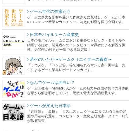
ゲーム世代の作家たち
ゲームに多大な影響を受けた作家さんに取材し、ゲームが日本
のコンテンツ産業やカルチャーに与えた影響を探る企画です。
日本モバイルゲーム産業史
日本のモバイルゲーム史における主要なトピック・タイトルを
網羅するほか、開発者へのインタビューや識者による解説を掲
載。約20年の歴史が一望できる決定版！
若ゲのいたり〜ゲームクリエイターの青春〜
『うつヌケ』『ペンと箸』等で知られるマンガ家・田中圭一先
生によるゲーム業界レポートマンガです。
なんでゲームは面白い？
ゲーム開発者・hamatsu氏がゲームの魅力を画面や操作の具体的
な形から解き明かしていく、硬派で骨太な評論連載です。
ゲームが変えた日本語
「経験値」「裏技」「ラスボス」… ゲームにまつわる言葉の起
源や用法の変遷を、コンピューター文化史研究家・タイニーP氏
が徹底調査。