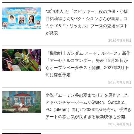
“ｽﾋﾟｷ本人”と「スピッキー」役の声優・小坂
井祐莉絵さん&パク・シユンさんが集結。コ
ミケ108『トリッカル』ブースの登場ゲスト
が発表
2026年8月9日
『機動戦士ガンダム アーセナルベース』新作
『アーセナルコマンダー』発表！8月28日か
らオープンベータテスト開催、2027年2月下
旬に稼働予定
2026年8月9日
小説『ムーミン谷の夏まつり』を原作とした
アドベンチャーゲームがSwitch、Switch 2、
PC（Steam）向けに2026年秋発売へ。手描き
アートの雰囲気が良すぎる最新映像も公開
2026年8月9日