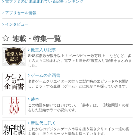
電ファミのいま読まれている記事ランキング
アプリセール情報
インタビュー
連載・特集一覧
殿堂入り記事
SNS拡散数が数千以上！ ページビュー数万以上！ などなど。多
くの人々に読まれた、電ファミ渾身の“殿堂入り”記事をまとめま
した。
ゲームの企画書
名作ゲームクリエイターの方々に製作時のエピソードをお聞き
し、ヒットする企画（ゲーム）とは何か？を探っていきます。
赫本
この物語を解いてはいけない。『赫本』は、〈試験問題〉の形
をした短編ホラー小説集です。
新世代に訊く
これからのデジタルゲーム市場を担う若きクリエイター達の姿
を追い、彼らのルーツと情熱を探っていきます。