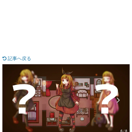
日本のコンテンツ産業やカルチャーに与えた影響を探る企
画です。
日本モバイルゲーム産業史
日本のモバイルゲーム史における主要なトピック・タイト
ルを網羅するほか、開発者へのインタビューや識者による
解説を掲載。約20年の歴史が一望できる決定版！
若ゲのいたり〜ゲームクリエイターの青春〜
『うつヌケ』『ペンと箸』等で知られるマンガ家・田中圭
一先生によるゲーム業界レポートマンガです。
記事へ戻る
なんでゲームは面白い？
ゲーム開発者・hamatsu氏がゲームの魅力を画面や操作の
具体的な形から解き明かしていく、硬派で骨太な評論連載
です。
ゲームが変えた日本語
「経験値」「裏技」「ラスボス」… ゲームにまつわる言葉
の起源や用法の変遷を、コンピューター文化史研究家・タ
イニーP氏が徹底調査。
カテゴリ
6 / 8
特集記事