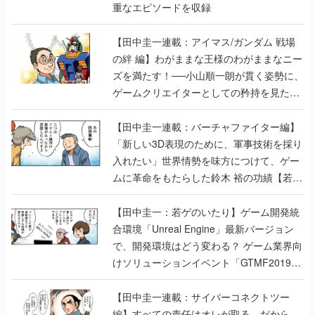
重なエピソードを収録
【田中圭一連載：アイマス/ガンダム 戦場
の絆 編】わがままな王様のわがままなニー
ズを満たす！──小山順一朗が貫く姿勢に、
ゲームクリエイターとしての矜持を見た
【若ゲのいたり最終回】
【田中圭一連載：バーチャファイター編】
「新しい3D表現のために、軍事技術を採り
入れたい」世界情勢を味方につけて、ゲー
ムに革命をもたらした鈴木 裕の功績【若ゲ
のいたり】
【田中圭一：若ゲのいたり】ゲーム開発統
合環境「Unreal Engine」最新バージョン
で、開発環境はどう変わる？ ゲーム業界向
けソリューションイベント「GTMF2019」
に行って、より理解を深めよう【PR】
【田中圭一連載：サイバーコネクトツー
編】すべての責任はオレが取る。だから、