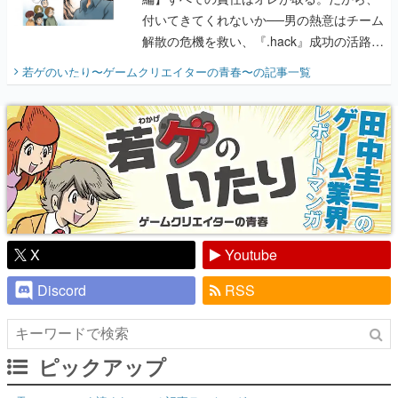
付いてきてくれないか──男の熱意はチーム
解散の危機を救い、『.hack』成功の活路を
開く。業界の快男児・松山 洋に流れる血は
若ゲのいたり〜ゲームクリエイターの青春〜
の記事一覧
『少年ジャンプ』色だった【若ゲのいた
り】
X
Youtube
Discord
RSS
ピックアップ