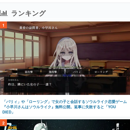
ランキング
1
「パリィ」や「ローリング」で女の子と会話するソウルライク恋愛ゲーム
『小早川さんはソウルライク』無料公開。返事に失敗すると「YOU
DIED」
2