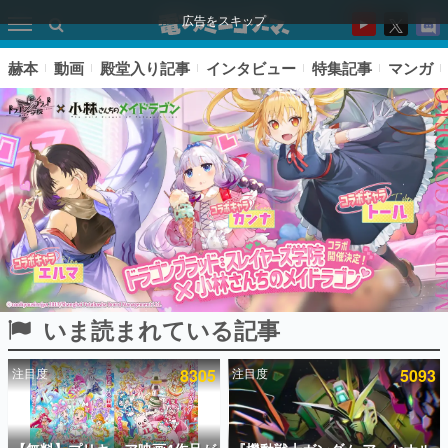
広告をスキップ
赫本
動画
殿堂入り記事
インタビュー
特集記事
マンガ
いま読まれている記事
ピックアップ
注目度
8305
注目度
5093
電ファミのいま読まれている記事ランキング
アプリセール情報