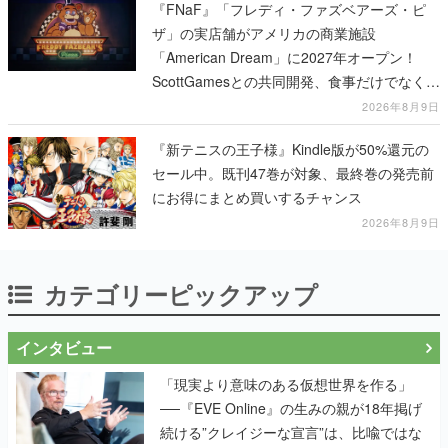
『FNaF』「フレディ・ファズベアーズ・ピ
ザ」の実店舗がアメリカの商業施設
「American Dream」に2027年オープン！
ScottGamesとの共同開発、食事だけでなくス
テージショーや没入型のホラー体験も楽しめ
2026年8月9日
る
『新テニスの王子様』Kindle版が50%還元の
セール中。既刊47巻が対象、最終巻の発売前
にお得にまとめ買いするチャンス
2026年8月9日
カテゴリーピックアップ
インタビュー
「現実より意味のある仮想世界を作る」
──『EVE Online』の生みの親が18年掲げ
続ける”クレイジーな宣言”は、比喩ではな