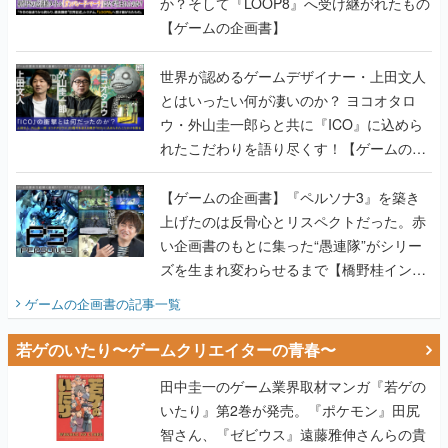
か？そして『LOOP8』へ受け継がれたもの
【ゲームの企画書】
世界が認めるゲームデザイナー・上田文人
とはいったい何が凄いのか？ ヨコオタロ
ウ・外山圭一郎らと共に『ICO』に込めら
れたこだわりを語り尽くす！【ゲームの企
画書】
【ゲームの企画書】『ペルソナ3』を築き
上げたのは反骨心とリスペクトだった。赤
い企画書のもとに集った“愚連隊”がシリー
ズを生まれ変わらせるまで【橋野桂インタ
ビュー】
ゲームの企画書
の記事一覧
若ゲのいたり〜ゲームクリエイターの青春〜
田中圭一のゲーム業界取材マンガ『若ゲの
いたり』第2巻が発売。『ポケモン』田尻
智さん、『ゼビウス』遠藤雅伸さんらの貴