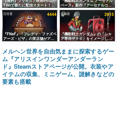
【無料】プリキュア映画4作品が
『機動戦士ガンダム アーセナル
TVerで新たに配信スタート！な
ベース』新作『アーセナルコマ
インタビュー
んと2018年～2024年の映画ほぼ
ンダー』発表！8月28日からオ
注目度
4444
注目度
2915
すべてが見放題に、ぶっちゃけ
ープンベータテスト開催、2027
連載・特集一覧
ありえないラインナップ
年2月下旬に稼働予定
殿堂入り記事
『FNaF』「フレディ・ファズベ
『機動戦士ガンダム』の「シャ
SNS拡散数が数千以上！ ページビュー数万以上！ などな
ど。多くの人々に読まれた、電ファミ渾身の“殿堂入り”記
アーズ・ピザ」の実店舗がアメ
ア専用ザクⅡ」をイメージした
事をまとめました。
リカの商業施設「American
散水ホースリールが予約開始。
Dream」に2027年オープン！
本体にはシャアのパーソナルマ
メルヘン世界を自由気ままに探索するゲー
ゲームの企画書
ScottGamesとの共同開発、食
ークやジオン公国軍のエンブレ
名作ゲームクリエイターの方々に製作時のエピソードをお
ム『アリスインワンダーアンダーラン
事だけでなくステージショーや
ム、型式番号などを配置
聞きし、ヒットする企画（ゲーム）とは何か？を探ってい
没入型のホラー体験も楽しめる
きます。
ド』Steamストアページが公開。衣装やア
赫本
イテムの収集、ミニゲーム、謎解きなどの
この物語を解いてはいけない。『赫本』は、〈試験問題〉
要素も搭載
の形をした短編ホラー小説集です。
新世代に訊く
これからのデジタルゲーム市場を担う若きクリエイター達
の姿を追い、彼らのルーツと情熱を探っていきます。
ゲーム世代の作家たち
ゲームに多大な影響を受けた作家さんに取材し、ゲームが