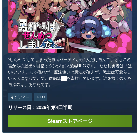
“ぜんめつ”してしまった勇者パーティから1人だけ選んで、ともに迷
宮からの脱出を目指すダンジョン探索RPGです。 ただし勇者は「は
い/いいえ」しか喋れず、魔法使いは魔法が使えず、戦士は可愛らし
い人形になっていて、僧侶は██を崇拝しています。誰を救うのかを
選ぶのは、あなたです。
インディー
RPG
リリース日：2026年第4四半期
Steamストアページ