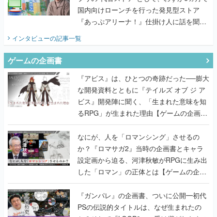
国内向けローンチを行った発見型ストア
『あっぷアリーナ！』仕掛け人に話を聞い
てみた
インタビュー
の記事一覧
ゲームの企画書
『アビス』は、ひとつの奇跡だった──膨大
な開発資料とともに『テイルズ オブ ジ ア
ビス』開発陣に聞く、「生まれた意味を知
るRPG」が生まれた理由【ゲームの企画
書】
なにが、人を「ロマンシング」させるの
か？『ロマサガ2』当時の企画書とキャラ
設定画から迫る、河津秋敏がRPGに生み出
した「ロマン」の正体とは【ゲームの企画
書】
『ガンパレ』の企画書、ついに公開━初代
PSの伝説的タイトルは、なぜ生まれたの