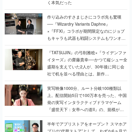
く本気だった
作り込みのすさまじさにコラボ先も驚嘆
──『Wizardry Variants Daphne』
×『FFXI』コラボが期間限定なのにジョブ
もキャラも武器も戦闘システムもワンオフ
で作り込まれた理由を両ディレクターに聞
く
『TATSUJIN』の弓削雅稔×『ライデンファ
イターズ』の齋藤貴幸──かつて縦シュー全
盛期を支えていた2人が、30年後に同じ会
社で机を並べる理由とは。新作
『TATSUJIN EXTREME』で初タッグを組
んだレジェンド2人に訊く開発秘話
実写映像1000分、ルート分岐100種類以
上。配信開始5日で100万本を売った、中国
発の実写インタラクティブドラマゲーム
『盛世天下：女帝への道II』の、規模が違
うこだわりをプロデューサーに聞いた
半年でアプリストアをオープン？ スマホア
プリの“代替ストア”として、わずか6ヵ月で