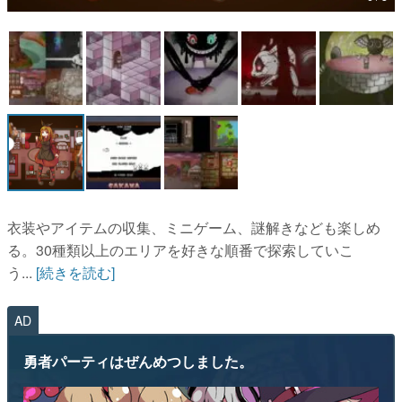
マンガ
女性向け
アプリレビュー
その他
電ファミニコゲーマーとは？
運営：株式会社マレ
衣装やアイテムの収集、ミニゲーム、謎解きなども楽しめ
る。30種類以上のエリアを好きな順番で探索していこ
う...
[続きを読む]
AD
勇者パーティはぜんめつしました。