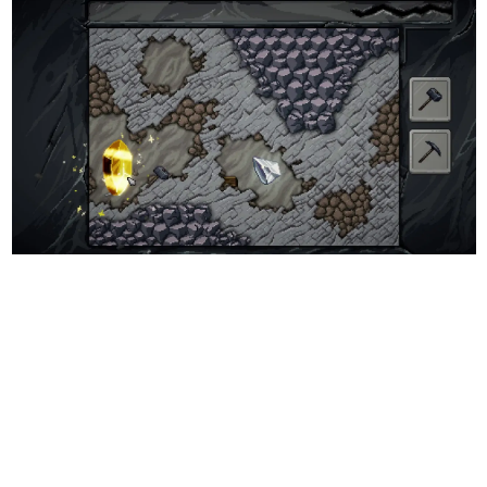
日本のコンテンツ産業やカルチャーに与えた影響を探る企
画です。
日本モバイルゲーム産業史
日本のモバイルゲーム史における主要なトピック・タイト
ルを網羅するほか、開発者へのインタビューや識者による
解説を掲載。約20年の歴史が一望できる決定版！
若ゲのいたり〜ゲームクリエイターの青春〜
『うつヌケ』『ペンと箸』等で知られるマンガ家・田中圭
一先生によるゲーム業界レポートマンガです。
なんでゲームは面白い？
ゲーム開発者・hamatsu氏がゲームの魅力を画面や操作の
具体的な形から解き明かしていく、硬派で骨太な評論連載
です。
ゲームが変えた日本語
「経験値」「裏技」「ラスボス」… ゲームにまつわる言葉
の起源や用法の変遷を、コンピューター文化史研究家・タ
イニーP氏が徹底調査。
カテゴリ
特集記事