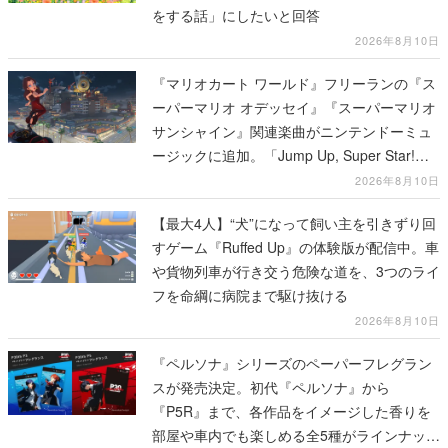
をする話」にしたいと回答
2026年8月10日
『マリオカート ワールド』フリーランの『ス
ーパーマリオ オデッセイ』『スーパーマリオ
サンシャイン』関連楽曲がニンテンドーミュ
ージックに追加。「Jump Up, Super Star!」
「ドルピックタウン」など計14曲が配信
2026年8月10日
【最大4人】“犬”になって飼い主を引きずり回
すゲーム『Ruffed Up』の体験版が配信中。車
や貨物列車が行き交う危険な道を、3つのライ
フを命綱に病院まで駆け抜ける
2026年8月10日
『ペルソナ』シリーズのペーパーフレグラン
スが発売決定。初代『ペルソナ』から
『P5R』まで、各作品をイメージした香りを
部屋や車内でも楽しめる全5種がラインナッ