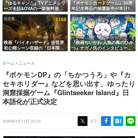
『ゆるキャン△』TVアニメシリ
『ポケモンカードゲーム』30周
ーズ全話&OVAの一挙無料放送
年記念商品の抽選販売が本日12
インタビュー
がABEMAで開催決定。8月11日
時より開始。拡張パック「30th
注目度
1166
注目度
825
「山の日」の午前0時から実施
CELEBRATION」のボックス
連載・特集一覧
に、「プレミアムデッキセット
エーフィ・ブラッキー」
殿堂入り記事
「FUTURISTIC BOX」の計3商
SNS拡散数が数千以上！ ページビュー数万以上！ などな
品
映画『バイオハザード』全世界
『映画ちいかわ 人魚の島のひみ
ど。多くの人々に読まれた、電ファミ渾身の“殿堂入り”記
初公開シーン収録の「日本限
つ』ナガノ氏のインタビューが
事をまとめました。
定」予告映像が解禁。バイオの
解禁。もしまた映画をやれるな
日（8月10日）にあわせて、
ら「島二郎とオデが取っ組み合
ゲームの企画書
ホーム
ニュース
「ラクーンシティ総合病院」へ
いの喧嘩をする話」にしたいと
名作ゲームクリエイターの方々に製作時のエピソードをお
聞きし、ヒットする企画（ゲーム）とは何か？を探ってい
行く配達人の姿が披露
回答
『ポケモンDP』の「ちかつうろ」や『カ
きます。
セキホリダー』などを思い出す、ゆったり
赫本
この物語を解いてはいけない。『赫本』は、〈試験問題〉
洞窟採掘ゲーム『Glintseeker Island』日
の形をした短編ホラー小説集です。
本語化が正式決定
新世代に訊く
これからのデジタルゲーム市場を担う若きクリエイター達
の姿を追い、彼らのルーツと情熱を探っていきます。
2026年3月11日 22:24
反応
ゲーム世代の作家たち
ゲームに多大な影響を受けた作家さんに取材し、ゲームが