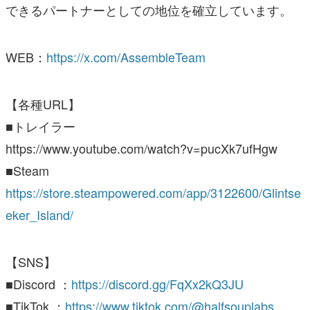
できるパートナーとしての地位を確立しています。
WEB：
https://x.com/AssembleTeam
【各種URL】
■トレイラー
https://www.youtube.com/watch?v=pucXk7ufHgw
■Steam
https://store.steampowered.com/app/3122600/Glintse
eker_Island/
【SNS】
■Discord ：
https://discord.gg/FqXx2kQ3JU
■TikTok ：
https://www.tiktok.com/@halfsouplabs