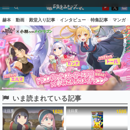
広告をスキップ
赫本
動画
殿堂入り記事
インタビュー
特集記事
マンガ
いま読まれている記事
ピックアップ
注目度
1628
注目度
1595
電ファミのいま読まれている記事ランキング
アプリセール情報