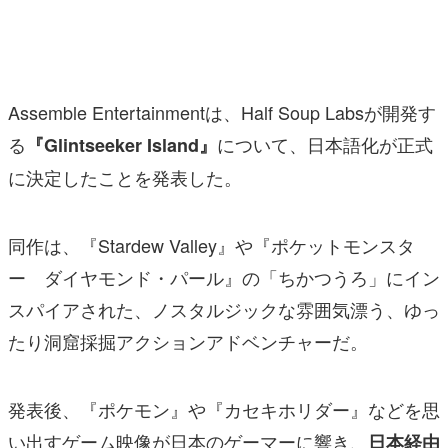
マンガ
女性向け
Assemble Entertainmentは、Half Soup Labsが開発す
アプリレビュー
る
について、日本語化が正式
『Glintseeker Island』
その他
に決定したことを発表した。
電ファミニコゲーマーとは？
同作は、『Stardew Valley』や『ポケットモンスタ
運営：株式会社マレ
ー ダイヤモンド・パール』の「ちかつうろ」にイン
スパイアされた、ノスタルジックな雰囲気漂う、ゆっ
たり洞窟採掘アクションアドベンチャーだ。
発表後、『ポケモン』や『カセキホリダー』などを思
い出すゲーム映像が日本のゲーマーに響き、
日本経由