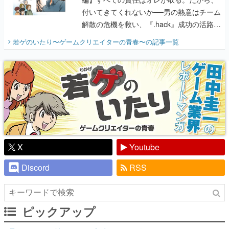
付いてきてくれないか──男の熱意はチーム
解散の危機を救い、『.hack』成功の活路を
開く。業界の快男児・松山 洋に流れる血は
若ゲのいたり〜ゲームクリエイターの青春〜
の記事一覧
『少年ジャンプ』色だった【若ゲのいた
り】
X
Youtube
Discord
RSS
ピックアップ