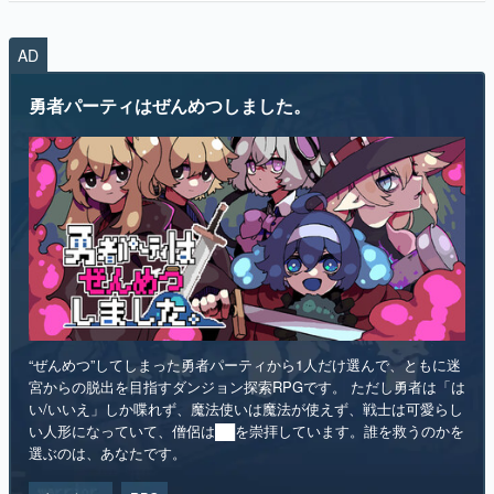
AD
勇者パーティはぜんめつしました。
“ぜんめつ”してしまった勇者パーティから1人だけ選んで、ともに迷
宮からの脱出を目指すダンジョン探索RPGです。 ただし勇者は「は
い/いいえ」しか喋れず、魔法使いは魔法が使えず、戦士は可愛らし
い人形になっていて、僧侶は██を崇拝しています。誰を救うのかを
選ぶのは、あなたです。