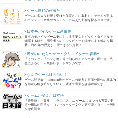
ゲーム世代の作家たち
ゲームに多大な影響を受けた作家さんに取材し、ゲームが日本
のコンテンツ産業やカルチャーに与えた影響を探る企画です。
日本モバイルゲーム産業史
日本のモバイルゲーム史における主要なトピック・タイトルを
網羅するほか、開発者へのインタビューや識者による解説を掲
載。約20年の歴史が一望できる決定版！
若ゲのいたり〜ゲームクリエイターの青春〜
『うつヌケ』『ペンと箸』等で知られるマンガ家・田中圭一先
生によるゲーム業界レポートマンガです。
なんでゲームは面白い？
ゲーム開発者・hamatsu氏がゲームの魅力を画面や操作の具体的
な形から解き明かしていく、硬派で骨太な評論連載です。
ゲームが変えた日本語
「経験値」「裏技」「ラスボス」… ゲームにまつわる言葉の起
源や用法の変遷を、コンピューター文化史研究家・タイニーP氏
が徹底調査。