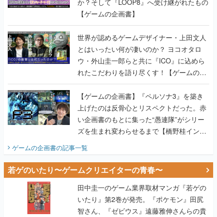
か？そして『LOOP8』へ受け継がれたもの
【ゲームの企画書】
世界が認めるゲームデザイナー・上田文人
とはいったい何が凄いのか？ ヨコオタロ
ウ・外山圭一郎らと共に『ICO』に込めら
れたこだわりを語り尽くす！【ゲームの企
画書】
【ゲームの企画書】『ペルソナ3』を築き
上げたのは反骨心とリスペクトだった。赤
い企画書のもとに集った“愚連隊”がシリー
ズを生まれ変わらせるまで【橋野桂インタ
ビュー】
ゲームの企画書
の記事一覧
若ゲのいたり〜ゲームクリエイターの青春〜
田中圭一のゲーム業界取材マンガ『若ゲの
いたり』第2巻が発売。『ポケモン』田尻
智さん、『ゼビウス』遠藤雅伸さんらの貴