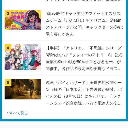
などを配置
3
“朝凪先生”キャラデザのフィットネスリズ
ムゲーム『がんばれ！チアリズム』Steam
ストアページが公開。キャラクターのCVは
陽向葵ゅかさん
4
【半額】『アトリエ』「不思議」シリーズ
3部作および『ソフィーのアトリエ2』公式
画集のKindle版が50%オフとなるセールが
開催中。各作品の設定画や美麗なイラスト
の数々をふんだんに収録
5
映画『バイオハザード』全世界初公開シー
ン収録の「日本限定」予告映像が解禁。バ
イオの日（8月10日）にあわせて、「ラク
ーンシティ総合病院」へ行く配達人の姿が
披露
すべて見る