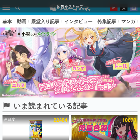
広告をスキップ
赫本
動画
殿堂入り記事
インタビュー
特集記事
マンガ
いま読まれている記事
ピックアップ
注目度
22484
注目度
10670
電ファミのいま読まれている記事ランキング
アプリセール情報