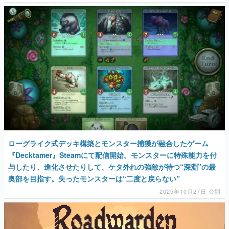
ローグライク式デッキ構築とモンスター捕獲が融合したゲーム
『Decktamer』Steamにて配信開始。モンスターに特殊能力を付
与したり、進化させたりして、ケタ外れの強敵が待つ“深淵”の最
奥部を目指す。失ったモンスターは“二度と戻らない”
2025年10月27日 公開