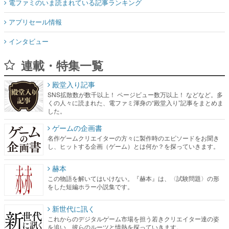
電ファミのいま読まれている記事ランキング
アプリセール情報
インタビュー
連載・特集一覧
殿堂入り記事
SNS拡散数が数千以上！ ページビュー数万以上！ などなど。多
くの人々に読まれた、電ファミ渾身の“殿堂入り”記事をまとめま
した。
ゲームの企画書
名作ゲームクリエイターの方々に製作時のエピソードをお聞き
し、ヒットする企画（ゲーム）とは何か？を探っていきます。
赫本
この物語を解いてはいけない。『赫本』は、〈試験問題〉の形
をした短編ホラー小説集です。
新世代に訊く
これからのデジタルゲーム市場を担う若きクリエイター達の姿
を追い、彼らのルーツと情熱を探っていきます。