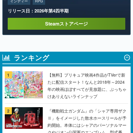
インディー
RPG
リリース日：2026年第4四半期
Steamストアページ
ランキング
1
【無料】プリキュア映画4作品がTVerで新
たに配信スタート！なんと2018年～2024
年の映画ほぼすべてが見放題に、ぶっちゃ
けありえないラインナップ
2
『機動戦士ガンダム』の「シャア専用ザク
Ⅱ」をイメージした散水ホースリールが予
約開始。本体にはシャアのパーソナルマー
クやジオン公国軍のエンブレム、型式番号