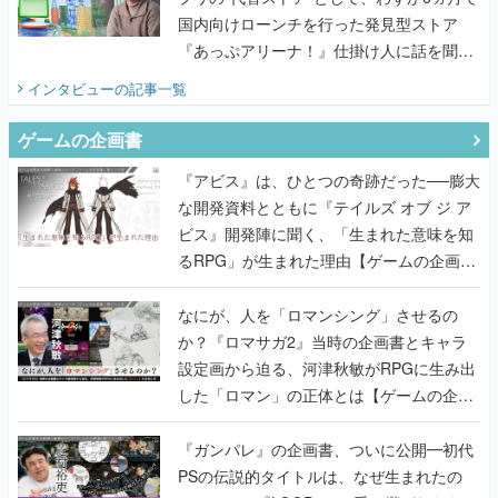
国内向けローンチを行った発見型ストア
『あっぷアリーナ！』仕掛け人に話を聞い
てみた
インタビュー
の記事一覧
ゲームの企画書
『アビス』は、ひとつの奇跡だった──膨大
な開発資料とともに『テイルズ オブ ジ ア
ビス』開発陣に聞く、「生まれた意味を知
るRPG」が生まれた理由【ゲームの企画
書】
なにが、人を「ロマンシング」させるの
か？『ロマサガ2』当時の企画書とキャラ
設定画から迫る、河津秋敏がRPGに生み出
した「ロマン」の正体とは【ゲームの企画
書】
『ガンパレ』の企画書、ついに公開━初代
PSの伝説的タイトルは、なぜ生まれたの