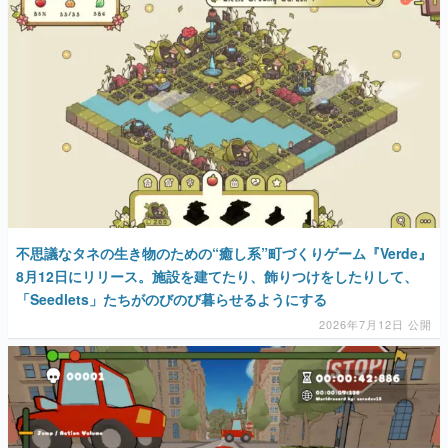
マンガ
女性向け
アプリレビュー
その他
電ファミニコゲーマーとは？
運営：株式会社マレ
不思議なタネの生き物のための“癒し系”町づくりゲーム『Verde』
8月12日にリリース。施設を建てたり、飾りつけをしたりして、
「Seedlets」たちがのびのび暮らせるようにする
2026年7月12日 公開