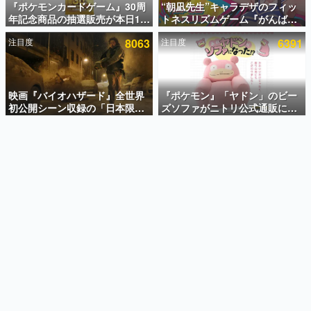
『ポケモンカードゲーム』30周
“朝凪先生”キャラデザのフィッ
年記念商品の抽選販売が本日12
トネスリズムゲーム『がんば
インタビュー
時より開始。拡張パック「30th
れ！チアリズム』Steamストア
注目度
8063
注目度
6391
CELEBRATION」のボックス
ページが公開。キャラクターの
連載・特集一覧
に、「プレミアムデッキセット
CVは陽向葵ゅかさん
エーフィ・ブラッキー」
殿堂入り記事
「FUTURISTIC BOX」の計3商
SNS拡散数が数千以上！ ページビュー数万以上！ などな
品
映画『バイオハザード』全世界
『ポケモン』「ヤドン」のビー
ど。多くの人々に読まれた、電ファミ渾身の“殿堂入り”記
初公開シーン収録の「日本限
ズソファがニトリ公式通販にて
事をまとめました。
定」予告映像が解禁。バイオの
販売中。かわいらしい顔や立体
日（8月10日）にあわせて、
感のある耳、ソファの後ろにつ
ゲームの企画書
「ラクーンシティ総合病院」へ
いたしっぽなどで「ヤドン」の
名作ゲームクリエイターの方々に製作時のエピソードをお
聞きし、ヒットする企画（ゲーム）とは何か？を探ってい
行く配達人の姿が披露
かわいさを表現
きます。
赫本
この物語を解いてはいけない。『赫本』は、〈試験問題〉
の形をした短編ホラー小説集です。
新世代に訊く
これからのデジタルゲーム市場を担う若きクリエイター達
の姿を追い、彼らのルーツと情熱を探っていきます。
ゲーム世代の作家たち
ゲームに多大な影響を受けた作家さんに取材し、ゲームが