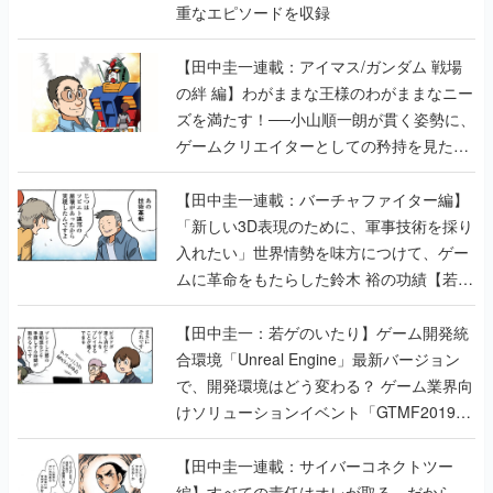
重なエピソードを収録
【田中圭一連載：アイマス/ガンダム 戦場
の絆 編】わがままな王様のわがままなニー
ズを満たす！──小山順一朗が貫く姿勢に、
ゲームクリエイターとしての矜持を見た
【若ゲのいたり最終回】
【田中圭一連載：バーチャファイター編】
「新しい3D表現のために、軍事技術を採り
入れたい」世界情勢を味方につけて、ゲー
ムに革命をもたらした鈴木 裕の功績【若ゲ
のいたり】
【田中圭一：若ゲのいたり】ゲーム開発統
合環境「Unreal Engine」最新バージョン
で、開発環境はどう変わる？ ゲーム業界向
けソリューションイベント「GTMF2019」
に行って、より理解を深めよう【PR】
【田中圭一連載：サイバーコネクトツー
編】すべての責任はオレが取る。だから、