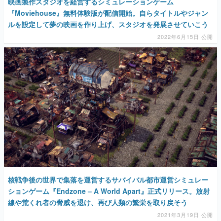
映画製作スタジオを経営するシミュレーションゲーム
『Moviehouse』無料体験版が配信開始。自らタイトルやジャン
ルを設定して夢の映画を作り上げ、スタジオを発展させていこう
2022年6月15日 公開
核戦争後の世界で集落を運営するサバイバル都市運営シミュレー
ションゲーム『Endzone – A World Apart』正式リリース。放射
線や荒くれ者の脅威を退け、再び人類の繁栄を取り戻そう
2021年3月19日 公開