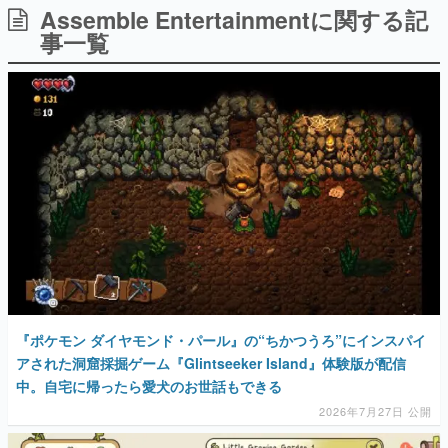
Assemble Entertainmentに関する記
日本のコンテンツ産業やカルチャーに与えた影響を探る企
画です。
事一覧
日本モバイルゲーム産業史
日本のモバイルゲーム史における主要なトピック・タイト
ルを網羅するほか、開発者へのインタビューや識者による
解説を掲載。約20年の歴史が一望できる決定版！
若ゲのいたり〜ゲームクリエイターの青春〜
『うつヌケ』『ペンと箸』等で知られるマンガ家・田中圭
一先生によるゲーム業界レポートマンガです。
なんでゲームは面白い？
ゲーム開発者・hamatsu氏がゲームの魅力を画面や操作の
具体的な形から解き明かしていく、硬派で骨太な評論連載
です。
ゲームが変えた日本語
「経験値」「裏技」「ラスボス」… ゲームにまつわる言葉
の起源や用法の変遷を、コンピューター文化史研究家・タ
『ポケモン ダイヤモンド・パール』の“ちかつうろ”にインスパイ
イニーP氏が徹底調査。
アされた洞窟採掘ゲーム『Glintseeker Island』体験版が配信
中。自宅に帰ったら愛犬のお世話もできる
カテゴリ
2026年7月27日 公開
特集記事