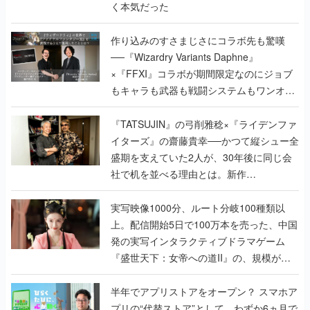
く本気だった
作り込みのすさまじさにコラボ先も驚嘆
──『Wizardry Variants Daphne』
×『FFXI』コラボが期間限定なのにジョブ
もキャラも武器も戦闘システムもワンオフ
で作り込まれた理由を両ディレクターに聞
く
『TATSUJIN』の弓削雅稔×『ライデンファ
イターズ』の齋藤貴幸──かつて縦シュー全
盛期を支えていた2人が、30年後に同じ会
社で机を並べる理由とは。新作
『TATSUJIN EXTREME』で初タッグを組
んだレジェンド2人に訊く開発秘話
実写映像1000分、ルート分岐100種類以
上。配信開始5日で100万本を売った、中国
発の実写インタラクティブドラマゲーム
『盛世天下：女帝への道II』の、規模が違
うこだわりをプロデューサーに聞いた
半年でアプリストアをオープン？ スマホア
プリの“代替ストア”として、わずか6ヵ月で