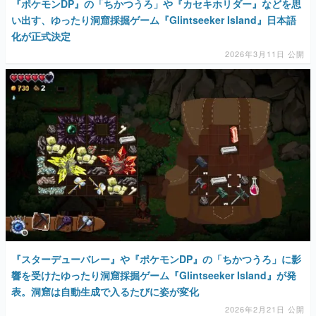
『ポケモンDP』の「ちかつうろ」や『カセキホリダー』などを思
い出す、ゆったり洞窟採掘ゲーム『Glintseeker Island』日本語
化が正式決定
2026年3月11日 公開
『スターデューバレー』や『ポケモンDP』の「ちかつうろ」に影
響を受けたゆったり洞窟採掘ゲーム『Glintseeker Island』が発
表。洞窟は自動生成で入るたびに姿が変化
2026年2月21日 公開