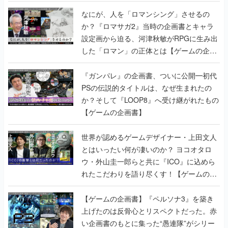
書】
なにが、人を「ロマンシング」させるの
か？『ロマサガ2』当時の企画書とキャラ
設定画から迫る、河津秋敏がRPGに生み出
した「ロマン」の正体とは【ゲームの企画
書】
『ガンパレ』の企画書、ついに公開━初代
PSの伝説的タイトルは、なぜ生まれたの
か？そして『LOOP8』へ受け継がれたもの
【ゲームの企画書】
世界が認めるゲームデザイナー・上田文人
とはいったい何が凄いのか？ ヨコオタロ
ウ・外山圭一郎らと共に『ICO』に込めら
れたこだわりを語り尽くす！【ゲームの企
画書】
【ゲームの企画書】『ペルソナ3』を築き
上げたのは反骨心とリスペクトだった。赤
い企画書のもとに集った“愚連隊”がシリー