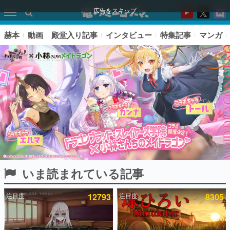
広告をスキップ
赫本
動画
殿堂入り記事
インタビュー
特集記事
マンガ
いま読まれている記事
ピックアップ
注目度
12793
注目度
8305
電ファミのいま読まれている記事ランキング
アプリセール情報