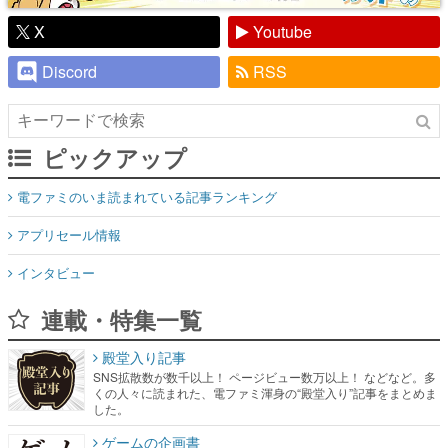
X
Youtube
Discord
RSS
ピックアップ
電ファミのいま読まれている記事ランキング
アプリセール情報
インタビュー
連載・特集一覧
殿堂入り記事
SNS拡散数が数千以上！ ページビュー数万以上！ などなど。多
くの人々に読まれた、電ファミ渾身の“殿堂入り”記事をまとめま
した。
ゲームの企画書