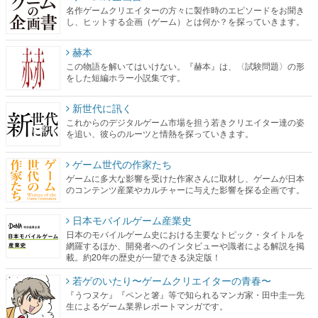
名作ゲームクリエイターの方々に製作時のエピソードをお聞き
し、ヒットする企画（ゲーム）とは何か？を探っていきます。
赫本
この物語を解いてはいけない。『赫本』は、〈試験問題〉の形
をした短編ホラー小説集です。
新世代に訊く
これからのデジタルゲーム市場を担う若きクリエイター達の姿
を追い、彼らのルーツと情熱を探っていきます。
ゲーム世代の作家たち
ゲームに多大な影響を受けた作家さんに取材し、ゲームが日本
のコンテンツ産業やカルチャーに与えた影響を探る企画です。
日本モバイルゲーム産業史
日本のモバイルゲーム史における主要なトピック・タイトルを
網羅するほか、開発者へのインタビューや識者による解説を掲
載。約20年の歴史が一望できる決定版！
若ゲのいたり〜ゲームクリエイターの青春〜
『うつヌケ』『ペンと箸』等で知られるマンガ家・田中圭一先
生によるゲーム業界レポートマンガです。