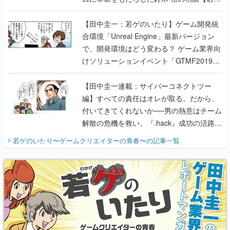
のいたり】
【田中圭一：若ゲのいたり】ゲーム開発統
合環境「Unreal Engine」最新バージョン
で、開発環境はどう変わる？ ゲーム業界向
けソリューションイベント「GTMF2019」
に行って、より理解を深めよう【PR】
【田中圭一連載：サイバーコネクトツー
編】すべての責任はオレが取る。だから、
付いてきてくれないか──男の熱意はチーム
解散の危機を救い、『.hack』成功の活路を
開く。業界の快男児・松山 洋に流れる血は
若ゲのいたり〜ゲームクリエイターの青春〜
の記事一覧
『少年ジャンプ』色だった【若ゲのいた
り】