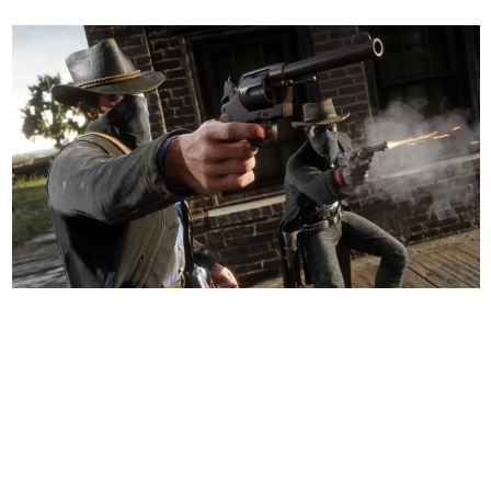
日本のコンテンツ産業やカルチャーに与えた影響を探る企
画です。
日本モバイルゲーム産業史
日本のモバイルゲーム史における主要なトピック・タイト
ルを網羅するほか、開発者へのインタビューや識者による
解説を掲載。約20年の歴史が一望できる決定版！
若ゲのいたり〜ゲームクリエイターの青春〜
『うつヌケ』『ペンと箸』等で知られるマンガ家・田中圭
一先生によるゲーム業界レポートマンガです。
なんでゲームは面白い？
ゲーム開発者・hamatsu氏がゲームの魅力を画面や操作の
具体的な形から解き明かしていく、硬派で骨太な評論連載
です。
ゲームが変えた日本語
「経験値」「裏技」「ラスボス」… ゲームにまつわる言葉
の起源や用法の変遷を、コンピューター文化史研究家・タ
イニーP氏が徹底調査。
カテゴリ
特集記事