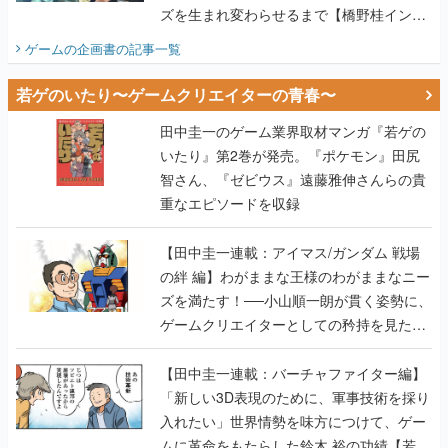
ズを生まれ変わらせるまで【橋野桂インタ
ビュー】
ゲームの企画書
の記事一覧
若ゲのいたり〜ゲームクリエイターの青春〜
田中圭一のゲーム業界取材マンガ『若ゲの
いたり』第2巻が発売。『ポケモン』田尻
智さん、『ゼビウス』遠藤雅伸さんらの貴
重なエピソードを収録
【田中圭一連載：アイマス/ガンダム 戦場
の絆 編】わがままな王様のわがままなニー
ズを満たす！──小山順一朗が貫く姿勢に、
ゲームクリエイターとしての矜持を見た
【若ゲのいたり最終回】
【田中圭一連載：バーチャファイター編】
「新しい3D表現のために、軍事技術を採り
入れたい」世界情勢を味方につけて、ゲー
ムに革命をもたらした鈴木 裕の功績【若ゲ