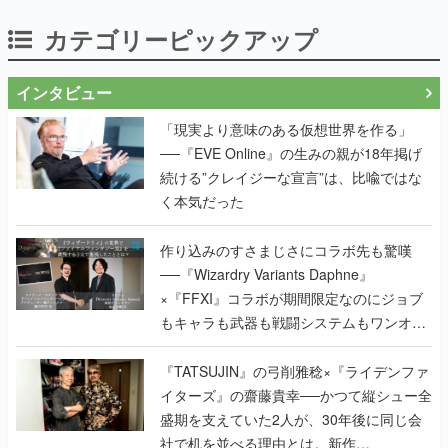
カテゴリーピックアップ
インタビュー
「現実より意味のある仮想世界を作る」
──『EVE Online』の生みの親が18年掲げ
続ける”クレイジーな宣言”は、比喩ではな
く本気だった
作り込みのすさまじさにコラボ先も驚嘆
──『Wizardry Variants Daphne』
×『FFXI』コラボが期間限定なのにジョブ
もキャラも武器も戦闘システムもワンオフ
で作り込まれた理由を両ディレクターに聞
く
『TATSUJIN』の弓削雅稔×『ライデンファ
イターズ』の齋藤貴幸──かつて縦シュー全
盛期を支えていた2人が、30年後に同じ会
社で机を並べる理由とは。新作