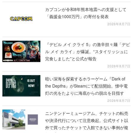
カプコンが令和8年熊本地震への支援として
「義援金1000万円」の寄付を発表
2026年8月7日
『デビル メイ クライ 5』の激辛担々麺「デビ
ル メイ カライ」が爆誕。“スタイリッシュに
完食しました”と公式が報告
2026年8月7日
暗い深海を探索するホラーゲーム『Dark of
the Depths』がSteamにて配信開始。懐中電
灯の光をたよりに海底からの脱出を目指す
2026年8月7日
ニンテンドーミュージアム、チケットの転売
や決済代行について注意喚起。公式サイト以
外で買ったチケットで入館できない事例が複