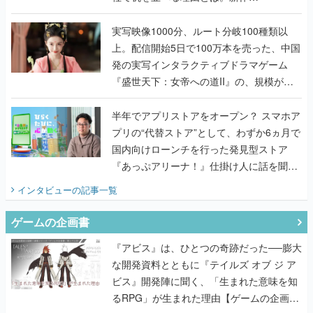
『TATSUJIN EXTREME』で初タッグを組
んだレジェンド2人に訊く開発秘話
実写映像1000分、ルート分岐100種類以
上。配信開始5日で100万本を売った、中国
発の実写インタラクティブドラマゲーム
『盛世天下：女帝への道II』の、規模が違
うこだわりをプロデューサーに聞いた
半年でアプリストアをオープン？ スマホア
プリの“代替ストア”として、わずか6ヵ月で
国内向けローンチを行った発見型ストア
『あっぷアリーナ！』仕掛け人に話を聞い
てみた
インタビュー
の記事一覧
ゲームの企画書
『アビス』は、ひとつの奇跡だった──膨大
な開発資料とともに『テイルズ オブ ジ ア
ビス』開発陣に聞く、「生まれた意味を知
るRPG」が生まれた理由【ゲームの企画