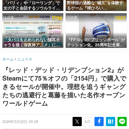
「パリィ」や「ローリング」で
野球部の過酷な“補欠”を体験す
女の子と会話するソウルライク
るゲーム『球ひろい
インタビュー
恋愛ゲーム『小早川さんはソウ
Simulator』が「1件」のウィッ
注目度
7799
注目度
7557
ルライク』無料公開。返事に失
シュリストをもとにチェコ語に
連載・特集一覧
敗すると「YOU DIED」
対応しSNSで話題に。『キング
ダム・カム』開発元やチェコの
殿堂入り記事
プロ野球選手から称賛の声
SNS拡散数が数千以上！ ページビュー数万以上！ などな
「タバコを止められない猫耳キ
『FF10』の“ブリッツボール”が
ど。多くの人々に読まれた、電ファミ渾身の“殿堂入り”記
ャラを描く深夜枠アニメ」に視
クッション化。25周年記念展
事をまとめました。
聴者の一部から批判意見。違法
「FINAL FANTASY X
薬物の使用と思しき描写も含め
MUSEUM-幻光の記憶-」のグッ
ゲームの企画書
ホーム
ニュース
て、BPOが議論を交わす
ズ情報が一部公開
名作ゲームクリエイターの方々に製作時のエピソードをお
聞きし、ヒットする企画（ゲーム）とは何か？を探ってい
『レッド・デッド・リデンプション2』が
きます。
Steamにて75％オフの「2154円」で購入で
赫本
この物語を解いてはいけない。『赫本』は、〈試験問題〉
きるセールが開催中。理想を追うギャング
の形をした短編ホラー小説集です。
たちの逃避行と葛藤を描いた名作オープン
ワールドゲーム
新世代に訊く
これからのデジタルゲーム市場を担う若きクリエイター達
の姿を追い、彼らのルーツと情熱を探っていきます。
2026年3月22日 00:28
反応
ゲーム世代の作家たち
ゲームに多大な影響を受けた作家さんに取材し、ゲームが