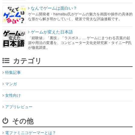
なんでゲームは面白い？
ゲーム開発者・hamatsu氏がゲームの魅力を画面や操作の具体的
な形から解き明かしていく、硬派で骨太な評論連載です。
ゲームが変えた日本語
「経験値」「裏技」「ラスボス」… ゲームにまつわる言葉の起
源や用法の変遷を、コンピューター文化史研究家・タイニーP氏
が徹底調査。
カテゴリ
特集記事
マンガ
女性向け
アプリレビュー
その他
電ファミニコゲーマーとは？