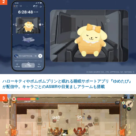
2
ハローキティやポムポムプリンと眠れる睡眠サポートアプリ『ゆめたび』
が配信中。キャラごとのASMRや目覚ましアラームも搭載
3