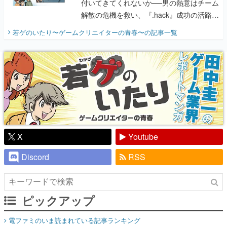
付いてきてくれないか──男の熱意はチーム
解散の危機を救い、『.hack』成功の活路を
開く。業界の快男児・松山 洋に流れる血は
若ゲのいたり〜ゲームクリエイターの青春〜
の記事一覧
『少年ジャンプ』色だった【若ゲのいた
り】
X
Youtube
Discord
RSS
ピックアップ
電ファミのいま読まれている記事ランキング