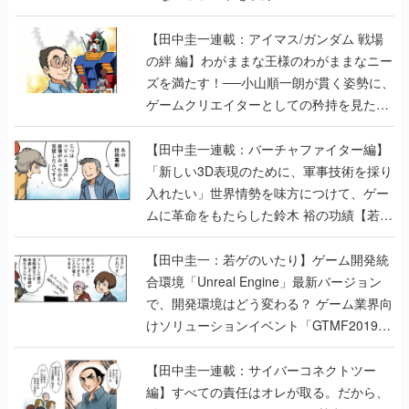
【田中圭一連載：アイマス/ガンダム 戦場
の絆 編】わがままな王様のわがままなニー
ズを満たす！──小山順一朗が貫く姿勢に、
ゲームクリエイターとしての矜持を見た
【若ゲのいたり最終回】
【田中圭一連載：バーチャファイター編】
「新しい3D表現のために、軍事技術を採り
入れたい」世界情勢を味方につけて、ゲー
ムに革命をもたらした鈴木 裕の功績【若ゲ
のいたり】
【田中圭一：若ゲのいたり】ゲーム開発統
合環境「Unreal Engine」最新バージョン
で、開発環境はどう変わる？ ゲーム業界向
けソリューションイベント「GTMF2019」
に行って、より理解を深めよう【PR】
【田中圭一連載：サイバーコネクトツー
編】すべての責任はオレが取る。だから、