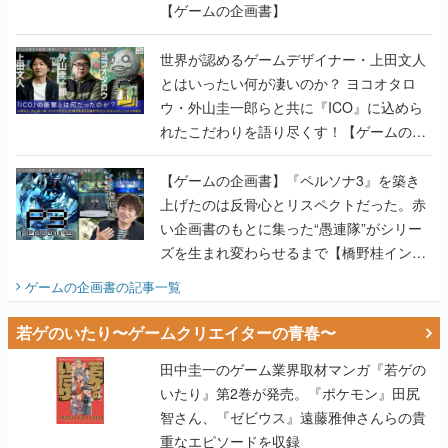
【ゲームの企画書】
世界が認めるゲームデザイナー・上田文人
とはいったい何が凄いのか？ ヨコオタロ
ウ・外山圭一郎らと共に『ICO』に込めら
れたこだわりを語り尽くす！【ゲームの企
画書】
【ゲームの企画書】『ペルソナ3』を築き
上げたのは反骨心とリスペクトだった。赤
い企画書のもとに集った“愚連隊”がシリー
ズを生まれ変わらせるまで【橋野桂インタ
ビュー】
ゲームの企画書
の記事一覧
若ゲのいたり〜ゲームクリエイターの青春〜
田中圭一のゲーム業界取材マンガ『若ゲの
いたり』第2巻が発売。『ポケモン』田尻
智さん、『ゼビウス』遠藤雅伸さんらの貴
重なエピソードを収録