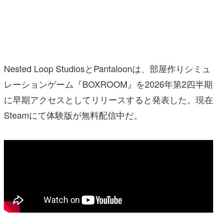
マンガ
女性向け
アプリレビュー
Nested Loop StudiosとPantaloonは、部屋作りシミュ
その他
レーションゲーム『BOXROOM』を2026年第2四半期
に早期アクセスとしてリリースすると発表した。現在
電ファミニコゲーマーとは？
Steamにて体験版が無料配信中だ。
運営：株式会社マレ