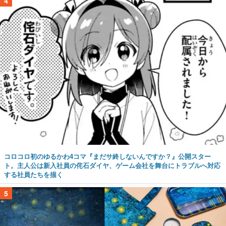
4
コロコロ初のゆるかわ4コマ『まだサ終しないんですか？』公開スター
ト。主人公は新入社員の侘石ダイヤ、ゲーム会社を舞台にトラブルへ対応
する社員たちを描く
5