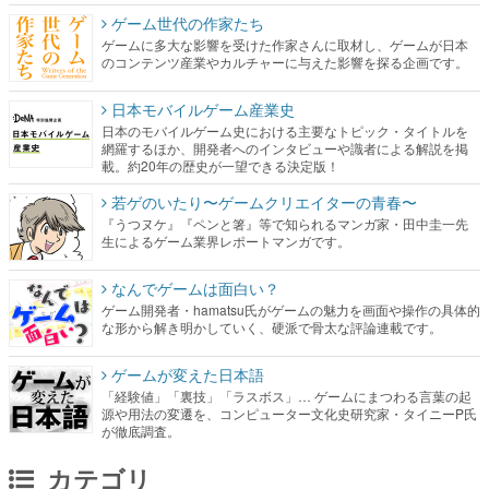
ゲーム世代の作家たち
ゲームに多大な影響を受けた作家さんに取材し、ゲームが日本
のコンテンツ産業やカルチャーに与えた影響を探る企画です。
日本モバイルゲーム産業史
日本のモバイルゲーム史における主要なトピック・タイトルを
網羅するほか、開発者へのインタビューや識者による解説を掲
載。約20年の歴史が一望できる決定版！
若ゲのいたり〜ゲームクリエイターの青春〜
『うつヌケ』『ペンと箸』等で知られるマンガ家・田中圭一先
生によるゲーム業界レポートマンガです。
なんでゲームは面白い？
ゲーム開発者・hamatsu氏がゲームの魅力を画面や操作の具体的
な形から解き明かしていく、硬派で骨太な評論連載です。
ゲームが変えた日本語
「経験値」「裏技」「ラスボス」… ゲームにまつわる言葉の起
源や用法の変遷を、コンピューター文化史研究家・タイニーP氏
が徹底調査。
カテゴリ