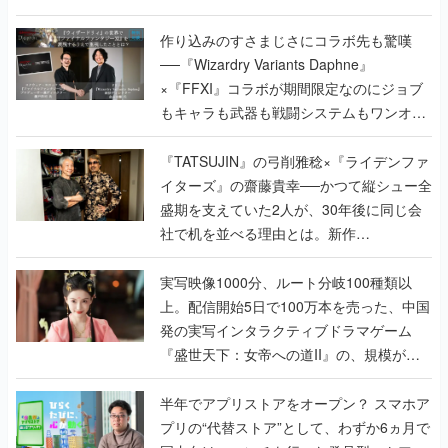
作り込みのすさまじさにコラボ先も驚嘆
──『Wizardry Variants Daphne』
×『FFXI』コラボが期間限定なのにジョブ
もキャラも武器も戦闘システムもワンオフ
で作り込まれた理由を両ディレクターに聞
く
『TATSUJIN』の弓削雅稔×『ライデンファ
イターズ』の齋藤貴幸──かつて縦シュー全
盛期を支えていた2人が、30年後に同じ会
社で机を並べる理由とは。新作
『TATSUJIN EXTREME』で初タッグを組
んだレジェンド2人に訊く開発秘話
実写映像1000分、ルート分岐100種類以
上。配信開始5日で100万本を売った、中国
発の実写インタラクティブドラマゲーム
『盛世天下：女帝への道II』の、規模が違
うこだわりをプロデューサーに聞いた
半年でアプリストアをオープン？ スマホア
プリの“代替ストア”として、わずか6ヵ月で