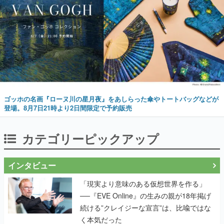
ゴッホの名画『ローヌ川の星月夜』をあしらった傘やトートバッグなどが
登場。8月7日21時より2日間限定で予約販売
カテゴリーピックアップ
インタビュー
「現実より意味のある仮想世界を作る」
──『EVE Online』の生みの親が18年掲げ
続ける”クレイジーな宣言”は、比喩ではな
く本気だった