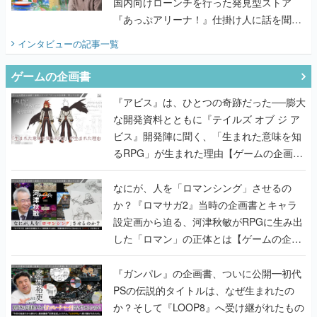
国内向けローンチを行った発見型ストア
『あっぷアリーナ！』仕掛け人に話を聞い
てみた
インタビュー
の記事一覧
ゲームの企画書
『アビス』は、ひとつの奇跡だった──膨大
な開発資料とともに『テイルズ オブ ジ ア
ビス』開発陣に聞く、「生まれた意味を知
るRPG」が生まれた理由【ゲームの企画
書】
なにが、人を「ロマンシング」させるの
か？『ロマサガ2』当時の企画書とキャラ
設定画から迫る、河津秋敏がRPGに生み出
した「ロマン」の正体とは【ゲームの企画
書】
『ガンパレ』の企画書、ついに公開━初代
PSの伝説的タイトルは、なぜ生まれたの
か？そして『LOOP8』へ受け継がれたもの