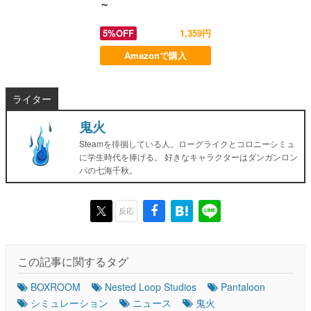
～
5%OFF
1,359円
Amazonで購入
ライター
鬼火
Steamを徘徊している人。ローグライクとコロニーシミュ
に学生時代を捧げる。 好きなキャラクターはダンガンロン
パの七海千秋。
反応
この記事に関するタグ
BOXROOM
Nested Loop Studios
Pantaloon
シミュレーション
ニュース
鬼火