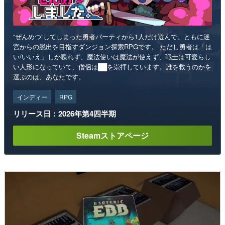
“ぜんめつ”してしまった勇者パーティから1人だけ選んで、ともに迷
宮からの脱出を目指すダンジョン探索RPGです。 ただし勇者は「は
い/いいえ」しか喋れず、魔法使いは魔法が使えず、戦士は可愛らし
い人形になっていて、僧侶は██を崇拝しています。誰を救うのかを
選ぶのは、あなたです。
インディー
RPG
リリース日：2026年第4四半期
Steamストアページ