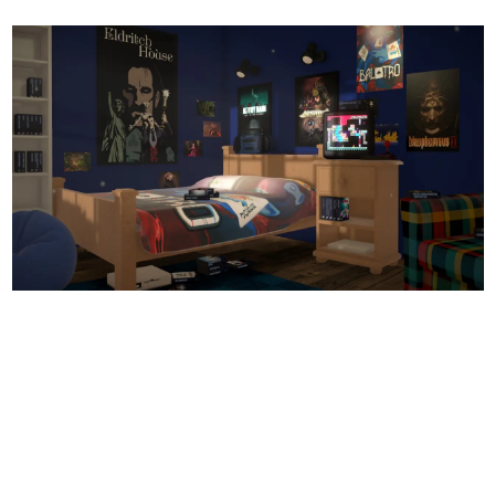
日本のコンテンツ産業やカルチャーに与えた影響を探る企
画です。
日本モバイルゲーム産業史
日本のモバイルゲーム史における主要なトピック・タイト
ルを網羅するほか、開発者へのインタビューや識者による
解説を掲載。約20年の歴史が一望できる決定版！
若ゲのいたり〜ゲームクリエイターの青春〜
『うつヌケ』『ペンと箸』等で知られるマンガ家・田中圭
一先生によるゲーム業界レポートマンガです。
なんでゲームは面白い？
ゲーム開発者・hamatsu氏がゲームの魅力を画面や操作の
具体的な形から解き明かしていく、硬派で骨太な評論連載
です。
ゲームが変えた日本語
「経験値」「裏技」「ラスボス」… ゲームにまつわる言葉
の起源や用法の変遷を、コンピューター文化史研究家・タ
イニーP氏が徹底調査。
カテゴリ
特集記事