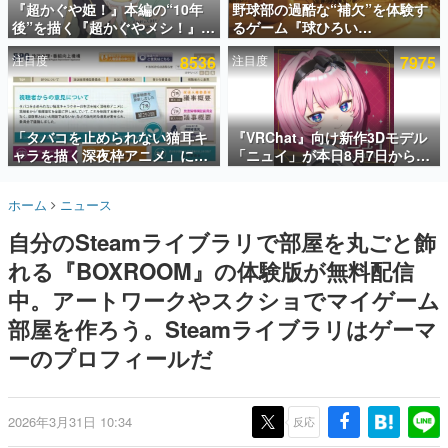
『超かぐや姫！』本編の“10年
野球部の過酷な“補欠”を体験す
後”を描く『超かぐやメシ！』
るゲーム『球ひろい
インタビュー
Web連載決定。新たなWebマン
Simulator』が「1件」のウィッ
注目度
8536
注目度
7975
ガレーベル「ビビビコミック」
シュリストをもとにチェコ語に
連載・特集一覧
にて特別話が掲載スタート、あ
対応しSNSで話題に。『キング
のお話には…まだ続きがある！
ダム・カム』開発元やチェコの
殿堂入り記事
プロ野球選手から称賛の声
SNS拡散数が数千以上！ ページビュー数万以上！ などな
「タバコを止められない猫耳キ
『VRChat』向け新作3Dモデル
ど。多くの人々に読まれた、電ファミ渾身の“殿堂入り”記
ャラを描く深夜枠アニメ」に視
「ニュイ」が本日8月7日から
事をまとめました。
聴者の一部から批判意見。違法
BOOTHにて発売。瞳に光る星
薬物の使用と思しき描写も含め
や感情豊かな表情が、小悪魔か
ゲームの企画書
ホーム
ニュース
て、BPOが議論を交わす
わいい
名作ゲームクリエイターの方々に製作時のエピソードをお
聞きし、ヒットする企画（ゲーム）とは何か？を探ってい
自分のSteamライブラリで部屋を丸ごと飾
きます。
れる『BOXROOM』の体験版が無料配信
赫本
この物語を解いてはいけない。『赫本』は、〈試験問題〉
中。アートワークやスクショでマイゲーム
の形をした短編ホラー小説集です。
部屋を作ろう。Steamライブラリはゲーマ
ーのプロフィールだ
新世代に訊く
これからのデジタルゲーム市場を担う若きクリエイター達
の姿を追い、彼らのルーツと情熱を探っていきます。
2026年3月31日 10:34
反応
ゲーム世代の作家たち
ゲームに多大な影響を受けた作家さんに取材し、ゲームが