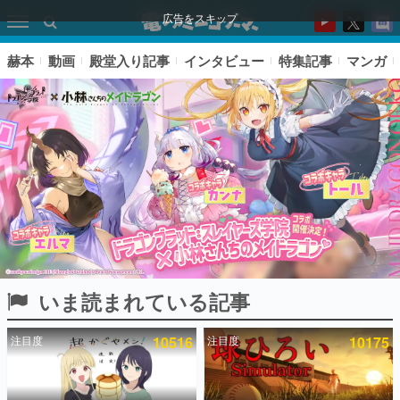
広告をスキップ
赫本
動画
殿堂入り記事
インタビュー
特集記事
マンガ
いま読まれている記事
ピックアップ
注目度
10516
注目度
10175
電ファミのいま読まれている記事ランキング
アプリセール情報