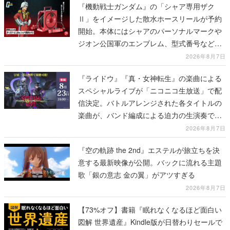
『機動戦士ガンダム』の「シャア専用ザク
Ⅱ」をイメージした散水ホースリールが予約
開始。本体にはシャアのパーソナルマークや
ジオン公国軍のエンブレム、型式番号などを
配置
2026年8月7日
『ライドウ』『真・女神転生』の楽曲による
スペシャルライブが「ニコニコ生放送」で配
信決定。バトルアレンジされた各タイトルの
楽曲が、バンド編成による迫力の生演奏で披
露、冒頭部分は“無料”で視聴できる
2026年8月7日
『空の軌跡 the 2nd』エステルが旅立ちを決
意する最新映像が公開。バックに流れる主題
歌「銀の意志 金の翼」がアツすぎる
2026年8月7日
【73%オフ】書籍『眠れなくなるほど面白い
図解 世界遺産』Kindle版が日替わりセールで