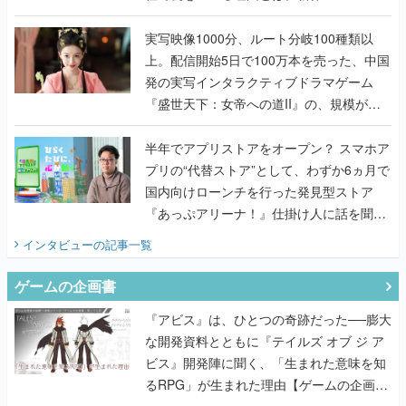
『TATSUJIN EXTREME』で初タッグを組
んだレジェンド2人に訊く開発秘話
実写映像1000分、ルート分岐100種類以
上。配信開始5日で100万本を売った、中国
発の実写インタラクティブドラマゲーム
『盛世天下：女帝への道II』の、規模が違
うこだわりをプロデューサーに聞いた
半年でアプリストアをオープン？ スマホア
プリの“代替ストア”として、わずか6ヵ月で
国内向けローンチを行った発見型ストア
『あっぷアリーナ！』仕掛け人に話を聞い
てみた
インタビュー
の記事一覧
ゲームの企画書
『アビス』は、ひとつの奇跡だった──膨大
な開発資料とともに『テイルズ オブ ジ ア
ビス』開発陣に聞く、「生まれた意味を知
るRPG」が生まれた理由【ゲームの企画