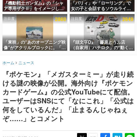
『機動戦士ガンダム』の「シャ
「パリィ」や「ローリング」で
ア専用ザクⅡ」をイメージした
女の子と会話するソウルライク
インタビュー
散水ホースリールが予約開始。
恋愛ゲーム『小早川さんはソウ
注目度
2860
注目度
2849
本体にはシャアのパーソナルマ
ルライク』無料公開。返事に失
連載・特集一覧
ークやジオン公国軍のエンブレ
敗すると「YOU DIED」
ム、型式番号などを配置
殿堂入り記事
SNS拡散数が数千以上！ ページビュー数万以上！ などな
「東映」の“あのオープニング映
『頭文字D』「藤原とうふ店
ど。多くの人々に読まれた、電ファミ渾身の“殿堂入り”記
像”がアクリルブロックに。「東
（自家用）ハチロク」の“動くテ
事をまとめました。
映ヒストリカル グッズコレクシ
ィッシュケース”が買えるポップ
ョン」が8月下旬より発売
アップショップが開催へ。マン
ゲームの企画書
ホーム
ニュース
ガの舞台である群馬の「イオン
名作ゲームクリエイターの方々に製作時のエピソードをお
聞きし、ヒットする企画（ゲーム）とは何か？を探ってい
モール高崎」にて、8月11日か
『ポケモン』「メガスターミー」が走り続
きます。
ら8月20日までの期間限定で開
催予定
ける謎の映像が公開。海外向け『ポケモン
赫本
この物語を解いてはいけない。『赫本』は、〈試験問題〉
カードゲーム』の公式YouTubeにて配信。
の形をした短編ホラー小説集です。
ユーザーはSNSにて「なにこれ」「公式は
何をしているんだ」「止まるんじゃねぇ
新世代に訊く
これからのデジタルゲーム市場を担う若きクリエイター達
ぞ……」とコメント
の姿を追い、彼らのルーツと情熱を探っていきます。
ゲーム世代の作家たち
ゲームに多大な影響を受けた作家さんに取材し、ゲームが