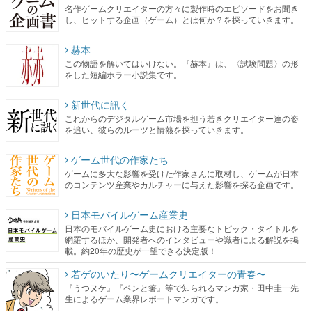
名作ゲームクリエイターの方々に製作時のエピソードをお聞き
し、ヒットする企画（ゲーム）とは何か？を探っていきます。
赫本
この物語を解いてはいけない。『赫本』は、〈試験問題〉の形
をした短編ホラー小説集です。
新世代に訊く
これからのデジタルゲーム市場を担う若きクリエイター達の姿
を追い、彼らのルーツと情熱を探っていきます。
ゲーム世代の作家たち
ゲームに多大な影響を受けた作家さんに取材し、ゲームが日本
のコンテンツ産業やカルチャーに与えた影響を探る企画です。
日本モバイルゲーム産業史
日本のモバイルゲーム史における主要なトピック・タイトルを
網羅するほか、開発者へのインタビューや識者による解説を掲
載。約20年の歴史が一望できる決定版！
若ゲのいたり〜ゲームクリエイターの青春〜
『うつヌケ』『ペンと箸』等で知られるマンガ家・田中圭一先
生によるゲーム業界レポートマンガです。