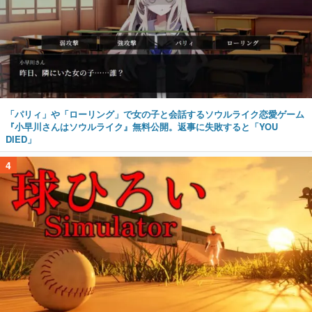
「パリィ」や「ローリング」で女の子と会話するソウルライク恋愛ゲーム
『小早川さんはソウルライク』無料公開。返事に失敗すると「YOU
DIED」
4