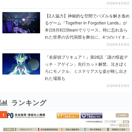
も開設され、2026年リリースに向けて開発中
2026年8月8日
【2人協力】神秘的な空間でパズルを解き進め
るゲーム『Together in Forgotten Lands』が
本日8月8日Steamでリリース。時に忘れ去ら
れた世界の古代洞窟を舞台に、4つのバイオー
ムを探索しながら脱出を目指す
2026年8月8日
『名探偵プリキュア！』第28話「謎の怪盗デ
ッチ・アゲイン」先行カット解禁。泣きぼく
ろにモノクル、ミステリアスな姿が映し出さ
れた場面も
2026年8月8日
ランキング
1