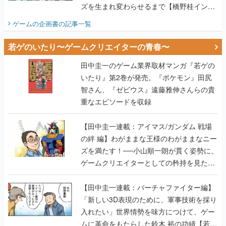
ズを生まれ変わらせるまで【橋野桂インタ
ビュー】
ゲームの企画書
の記事一覧
若ゲのいたり〜ゲームクリエイターの青春〜
田中圭一のゲーム業界取材マンガ『若ゲの
いたり』第2巻が発売。『ポケモン』田尻
智さん、『ゼビウス』遠藤雅伸さんらの貴
重なエピソードを収録
【田中圭一連載：アイマス/ガンダム 戦場
の絆 編】わがままな王様のわがままなニー
ズを満たす！──小山順一朗が貫く姿勢に、
ゲームクリエイターとしての矜持を見た
【若ゲのいたり最終回】
【田中圭一連載：バーチャファイター編】
「新しい3D表現のために、軍事技術を採り
入れたい」世界情勢を味方につけて、ゲー
ムに革命をもたらした鈴木 裕の功績【若ゲ