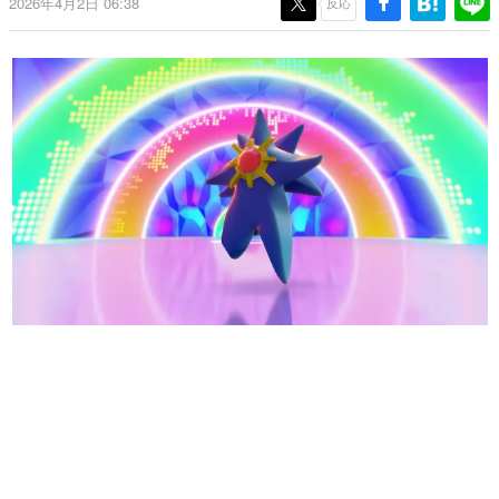
2026年4月2日 06:38
反応
日本のコンテンツ産業やカルチャーに与えた影響を探る企
画です。
日本モバイルゲーム産業史
日本のモバイルゲーム史における主要なトピック・タイト
ルを網羅するほか、開発者へのインタビューや識者による
解説を掲載。約20年の歴史が一望できる決定版！
若ゲのいたり〜ゲームクリエイターの青春〜
『うつヌケ』『ペンと箸』等で知られるマンガ家・田中圭
一先生によるゲーム業界レポートマンガです。
なんでゲームは面白い？
ゲーム開発者・hamatsu氏がゲームの魅力を画面や操作の
具体的な形から解き明かしていく、硬派で骨太な評論連載
です。
ゲームが変えた日本語
「経験値」「裏技」「ラスボス」… ゲームにまつわる言葉
の起源や用法の変遷を、コンピューター文化史研究家・タ
イニーP氏が徹底調査。
カテゴリ
特集記事