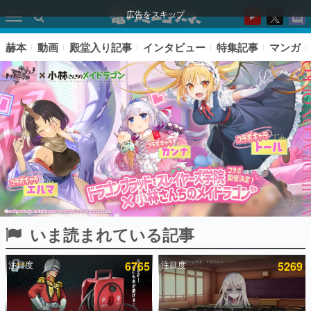
広告をスキップ
赫本
動画
殿堂入り記事
インタビュー
特集記事
マンガ
いま読まれている記事
ピックアップ
注目度
6765
注目度
5269
電ファミのいま読まれている記事ランキング
アプリセール情報