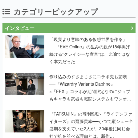
カテゴリーピックアップ
インタビュー
「現実より意味のある仮想世界を作る」
──『EVE Online』の生みの親が18年掲げ
続ける”クレイジーな宣言”は、比喩ではな
く本気だった
作り込みのすさまじさにコラボ先も驚嘆
──『Wizardry Variants Daphne』
×『FFXI』コラボが期間限定なのにジョブ
もキャラも武器も戦闘システムもワンオフ
で作り込まれた理由を両ディレクターに聞
く
『TATSUJIN』の弓削雅稔×『ライデンファ
イターズ』の齋藤貴幸──かつて縦シュー全
盛期を支えていた2人が、30年後に同じ会
社で机を並べる理由とは。新作