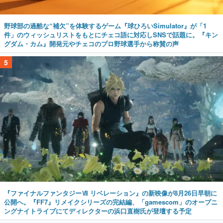
野球部の過酷な“補欠”を体験するゲーム『球ひろいSimulator』が「1
件」のウィッシュリストをもとにチェコ語に対応しSNSで話題に。『キン
グダム・カム』開発元やチェコのプロ野球選手から称賛の声
5
『ファイナルファンタジーⅦ リベレーション』の新映像が8月26日早朝に
公開へ。『FF7』リメイクシリーズの完結編、「gamescom」のオープニ
ングナイトライブにてディレクターの浜口直樹氏が登壇する予定