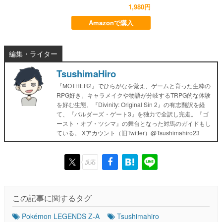
1,980円
Amazonで購入
編集・ライター
TsushimaHiro
『MOTHER2』でひらがなを覚え、ゲームと育った生粋の
RPG好き。キャラメイクや物語が分岐するTRPG的な体験
を好む生態。『Divinity: Original Sin 2』の有志翻訳を経
て、『バルダーズ・ゲート3』を独力で全訳し完走。『ゴ
ースト・オブ・ツシマ』の舞台となった対馬のガイドもし
ている。 Xアカウント（旧Twitter）@Tsushimahiro23
反応
この記事に関するタグ
Pokémon LEGENDS Z-A
Tsushimahiro