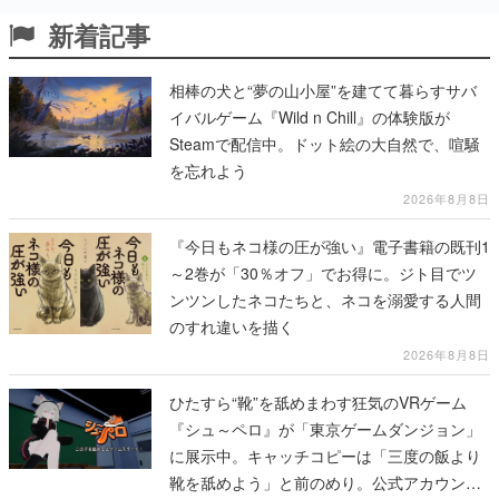
新着記事
相棒の犬と“夢の山小屋”を建てて暮らすサバ
イバルゲーム『Wild n Chill』の体験版が
Steamで配信中。ドット絵の大自然で、喧騒
を忘れよう
2026年8月8日
『今日もネコ様の圧が強い』電子書籍の既刊1
～2巻が「30％オフ」でお得に。ジト目でツ
ンツンしたネコたちと、ネコを溺愛する人間
のすれ違いを描く
2026年8月8日
ひたすら“靴”を舐めまわす狂気のVRゲーム
『シュ～ペロ』が「東京ゲームダンジョン」
に展示中。キャッチコピーは「三度の飯より
靴を舐めよう」と前のめり。公式アカウント