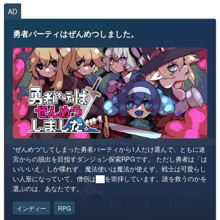
AD
勇者パーティはぜんめつしました。
“ぜんめつ”してしまった勇者パーティから1人だけ選んで、ともに迷
宮からの脱出を目指すダンジョン探索RPGです。 ただし勇者は「は
い/いいえ」しか喋れず、魔法使いは魔法が使えず、戦士は可愛らし
い人形になっていて、僧侶は██を崇拝しています。誰を救うのかを
選ぶのは、あなたです。
インディー
RPG