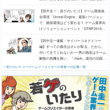
のいたり】
【田中圭一：若ゲのいたり】ゲーム開発統
合環境「Unreal Engine」最新バージョン
で、開発環境はどう変わる？ ゲーム業界向
けソリューションイベント「GTMF2019」
に行って、より理解を深めよう【PR】
【田中圭一連載：サイバーコネクトツー
編】すべての責任はオレが取る。だから、
付いてきてくれないか──男の熱意はチーム
解散の危機を救い、『.hack』成功の活路を
開く。業界の快男児・松山 洋に流れる血は
若ゲのいたり〜ゲームクリエイターの青春〜
の記事一覧
『少年ジャンプ』色だった【若ゲのいた
り】