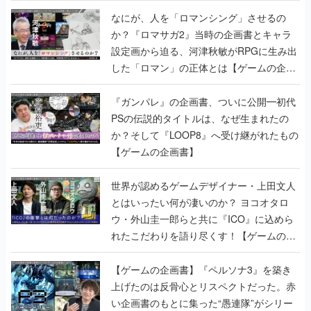
書】
なにが、人を「ロマンシング」させるの
か？『ロマサガ2』当時の企画書とキャラ
設定画から迫る、河津秋敏がRPGに生み出
した「ロマン」の正体とは【ゲームの企画
書】
『ガンパレ』の企画書、ついに公開━初代
PSの伝説的タイトルは、なぜ生まれたの
か？そして『LOOP8』へ受け継がれたもの
【ゲームの企画書】
世界が認めるゲームデザイナー・上田文人
とはいったい何が凄いのか？ ヨコオタロ
ウ・外山圭一郎らと共に『ICO』に込めら
れたこだわりを語り尽くす！【ゲームの企
画書】
【ゲームの企画書】『ペルソナ3』を築き
上げたのは反骨心とリスペクトだった。赤
い企画書のもとに集った“愚連隊”がシリー