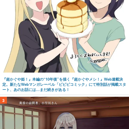
『超かぐや姫！』本編の“10年後”を描く『超かぐやメシ！』Web連載決
定。新たなWebマンガレーベル「ビビビコミック」にて特別話が掲載スタ
ート、あのお話には…まだ続きがある！
3