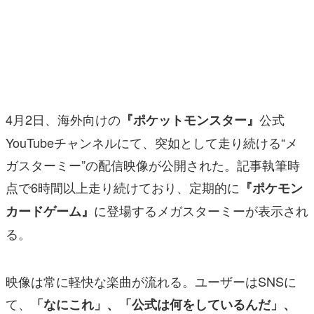
マンガ
女性向け
アプリレビュー
その他
4月2日、海外向けの
公式
『ポケットモンスター』
YouTubeチャンネルにて、突如として走り続ける“メ
電ファミニコゲーマーとは？
ガスターミー”の配信映像が公開された。記事執筆時
運営：株式会社マレ
点で6時間以上走り続けており、定期的に
『ポケモン
に登場するメガスターミーが表示され
カードゲーム』
る。
映像は常に軽快な楽曲が流れる。ユーザーはSNSに
て、
「なにこれ」、「公式は何をしているんだ」、