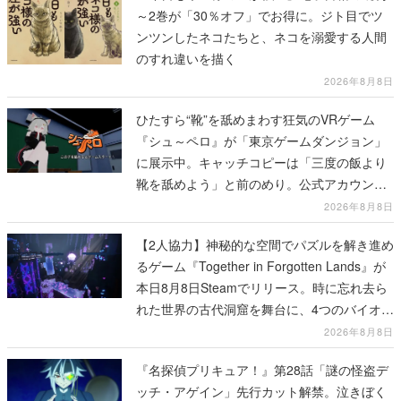
～2巻が「30％オフ」でお得に。ジト目でツ
ンツンしたネコたちと、ネコを溺愛する人間
のすれ違いを描く
2026年8月8日
ひたすら“靴”を舐めまわす狂気のVRゲーム
『シュ～ペロ』が「東京ゲームダンジョン」
に展示中。キャッチコピーは「三度の飯より
靴を舐めよう」と前のめり。公式アカウント
も開設され、2026年リリースに向けて開発中
2026年8月8日
【2人協力】神秘的な空間でパズルを解き進め
るゲーム『Together in Forgotten Lands』が
本日8月8日Steamでリリース。時に忘れ去ら
れた世界の古代洞窟を舞台に、4つのバイオー
ムを探索しながら脱出を目指す
2026年8月8日
『名探偵プリキュア！』第28話「謎の怪盗デ
ッチ・アゲイン」先行カット解禁。泣きぼく