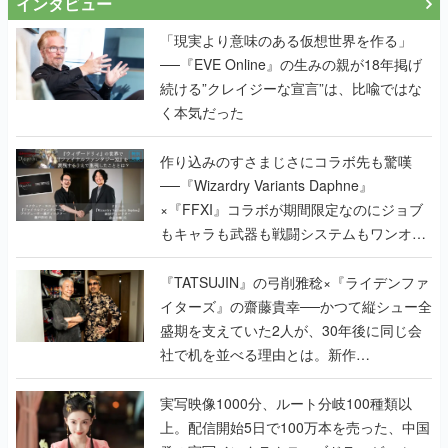
インタビュー
「現実より意味のある仮想世界を作る」
──『EVE Online』の生みの親が18年掲げ
続ける”クレイジーな宣言”は、比喩ではな
く本気だった
作り込みのすさまじさにコラボ先も驚嘆
──『Wizardry Variants Daphne』
×『FFXI』コラボが期間限定なのにジョブ
もキャラも武器も戦闘システムもワンオフ
で作り込まれた理由を両ディレクターに聞
く
『TATSUJIN』の弓削雅稔×『ライデンファ
イターズ』の齋藤貴幸──かつて縦シュー全
盛期を支えていた2人が、30年後に同じ会
社で机を並べる理由とは。新作
『TATSUJIN EXTREME』で初タッグを組
んだレジェンド2人に訊く開発秘話
実写映像1000分、ルート分岐100種類以
上。配信開始5日で100万本を売った、中国