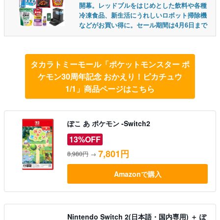
開幕。レッドブルをはじめとした飲料や各種
冷凍食品、新生活にうれしいロボット掃除機
などがお買い得に。セール期間は4月6日まで
タカラトミーモール「ポケットモンスター ポ
ケモン30周年記念 おかえり！ピカチュウ
1/1」商品ページはこちら
ぽこ あ ポケモン -Switch2
13%OFF
7,801円
8,980円
→
Amazonで購入
Nintendo Switch 2(日本語・国内専用) ＋ ぽ