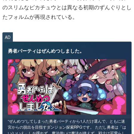
のスリムなピカチュウとは異なる初期のずんぐりとし
たフォルムが再現されている。
AD
勇者パーティはぜんめつしました。
“ぜんめつ”してしまった勇者パーティから1人だけ選んで、ともに迷
宮からの脱出を目指すダンジョン探索RPGです。 ただし勇者は「は
い/いいえ」しか喋れず、魔法使いは魔法が使えず、戦士は可愛らし