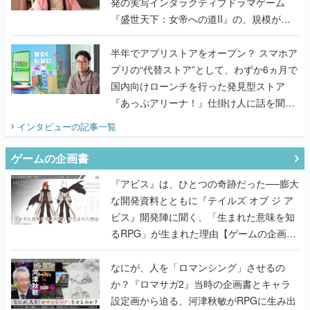
発の実写インタラクティブドラマゲーム
『盛世天下：女帝への道II』の、規模が違
うこだわりをプロデューサーに聞いた
半年でアプリストアをオープン？ スマホア
プリの“代替ストア”として、わずか6ヵ月で
国内向けローンチを行った発見型ストア
『あっぷアリーナ！』仕掛け人に話を聞い
てみた
インタビュー
の記事一覧
ゲームの企画書
『アビス』は、ひとつの奇跡だった──膨大
な開発資料とともに『テイルズ オブ ジ ア
ビス』開発陣に聞く、「生まれた意味を知
るRPG」が生まれた理由【ゲームの企画
書】
なにが、人を「ロマンシング」させるの
か？『ロマサガ2』当時の企画書とキャラ
設定画から迫る、河津秋敏がRPGに生み出