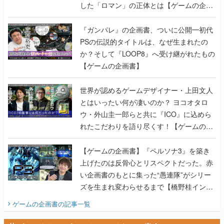
した「ロマン」の正体とは【ゲームの企画
書】
『ガンパレ』の企画書、ついに公開━初代
PSの伝説的タイトルは、なぜ生まれたの
か？そして『LOOP8』へ受け継がれたもの
【ゲームの企画書】
世界が認めるゲームデザイナー・上田文人
とはいったい何が凄いのか？ ヨコオタロ
ウ・外山圭一郎らと共に『ICO』に込めら
れたこだわりを語り尽くす！【ゲームの企
画書】
【ゲームの企画書】『ペルソナ3』を築き
上げたのは反骨心とリスペクトだった。赤
い企画書のもとに集った“愚連隊”がシリー
ズを生まれ変わらせるまで【橋野桂インタ
ビュー】
ゲームの企画書
の記事一覧