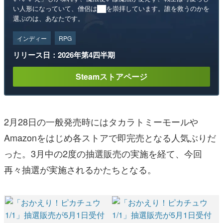
い人形になっていて、僧侶は██を崇拝しています。誰を救うのかを
選ぶのは、あなたです。
インディー
RPG
リリース日：2026年第4四半期
Steamストアページ
2月28日の一般発売時にはタカラトミーモールや
Amazonをはじめ各ストアで即完売となる人気ぶりだ
った。3月中の2度の抽選販売の実施を経て、今回
再々抽選が実施されるかたちとなる。