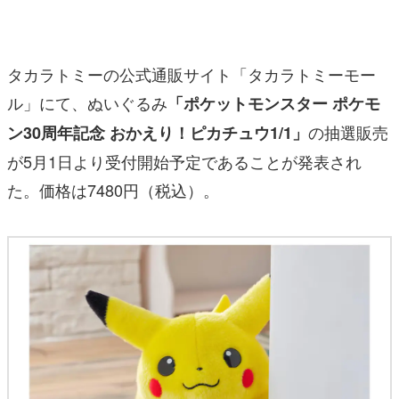
マンガ
女性向け
タカラトミーの公式通販サイト「タカラトミーモー
アプリレビュー
ル」にて、ぬいぐるみ
「ポケットモンスター ポケモ
の抽選販売
ン30周年記念 おかえり！ピカチュウ1/1」
その他
が5月1日より受付開始予定であることが発表され
電ファミニコゲーマーとは？
た。価格は7480円（税込）。
運営：株式会社マレ