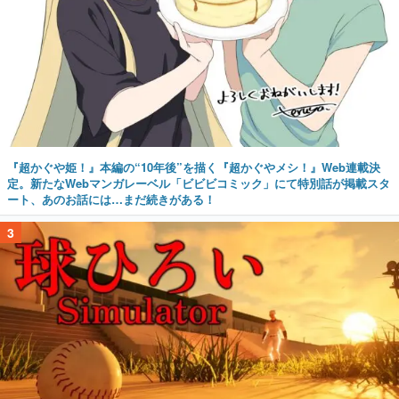
『超かぐや姫！』本編の“10年後”を描く『超かぐやメシ！』Web連載決
定。新たなWebマンガレーベル「ビビビコミック」にて特別話が掲載スタ
ート、あのお話には…まだ続きがある！
3