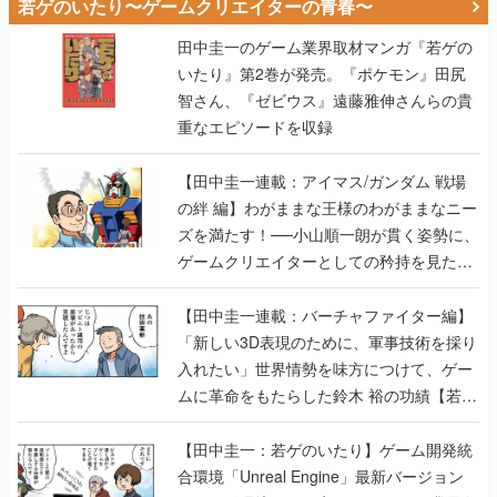
若ゲのいたり〜ゲームクリエイターの青春〜
田中圭一のゲーム業界取材マンガ『若ゲの
いたり』第2巻が発売。『ポケモン』田尻
智さん、『ゼビウス』遠藤雅伸さんらの貴
重なエピソードを収録
【田中圭一連載：アイマス/ガンダム 戦場
の絆 編】わがままな王様のわがままなニー
ズを満たす！──小山順一朗が貫く姿勢に、
ゲームクリエイターとしての矜持を見た
【若ゲのいたり最終回】
【田中圭一連載：バーチャファイター編】
「新しい3D表現のために、軍事技術を採り
入れたい」世界情勢を味方につけて、ゲー
ムに革命をもたらした鈴木 裕の功績【若ゲ
のいたり】
【田中圭一：若ゲのいたり】ゲーム開発統
合環境「Unreal Engine」最新バージョン