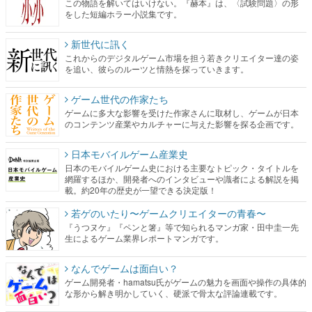
この物語を解いてはいけない。『赫本』は、〈試験問題〉の形
をした短編ホラー小説集です。
新世代に訊く
これからのデジタルゲーム市場を担う若きクリエイター達の姿
を追い、彼らのルーツと情熱を探っていきます。
ゲーム世代の作家たち
ゲームに多大な影響を受けた作家さんに取材し、ゲームが日本
のコンテンツ産業やカルチャーに与えた影響を探る企画です。
日本モバイルゲーム産業史
日本のモバイルゲーム史における主要なトピック・タイトルを
網羅するほか、開発者へのインタビューや識者による解説を掲
載。約20年の歴史が一望できる決定版！
若ゲのいたり〜ゲームクリエイターの青春〜
『うつヌケ』『ペンと箸』等で知られるマンガ家・田中圭一先
生によるゲーム業界レポートマンガです。
なんでゲームは面白い？
ゲーム開発者・hamatsu氏がゲームの魅力を画面や操作の具体的
な形から解き明かしていく、硬派で骨太な評論連載です。