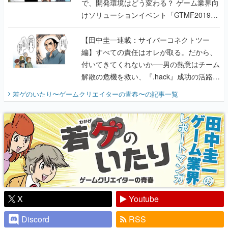
で、開発環境はどう変わる？ ゲーム業界向
けソリューションイベント「GTMF2019」
に行って、より理解を深めよう【PR】
【田中圭一連載：サイバーコネクトツー
編】すべての責任はオレが取る。だから、
付いてきてくれないか──男の熱意はチーム
解散の危機を救い、『.hack』成功の活路を
開く。業界の快男児・松山 洋に流れる血は
若ゲのいたり〜ゲームクリエイターの青春〜
の記事一覧
『少年ジャンプ』色だった【若ゲのいた
り】
X
Youtube
Discord
RSS