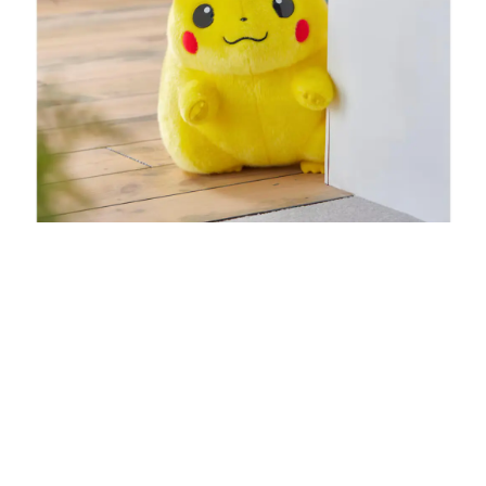
日本のコンテンツ産業やカルチャーに与えた影響を探る企
画です。
日本モバイルゲーム産業史
日本のモバイルゲーム史における主要なトピック・タイト
ルを網羅するほか、開発者へのインタビューや識者による
解説を掲載。約20年の歴史が一望できる決定版！
若ゲのいたり〜ゲームクリエイターの青春〜
『うつヌケ』『ペンと箸』等で知られるマンガ家・田中圭
一先生によるゲーム業界レポートマンガです。
なんでゲームは面白い？
ゲーム開発者・hamatsu氏がゲームの魅力を画面や操作の
具体的な形から解き明かしていく、硬派で骨太な評論連載
です。
ゲームが変えた日本語
「経験値」「裏技」「ラスボス」… ゲームにまつわる言葉
の起源や用法の変遷を、コンピューター文化史研究家・タ
イニーP氏が徹底調査。
カテゴリ
特集記事