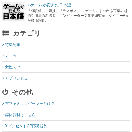
ゲームが変えた日本語
「経験値」「裏技」「ラスボス」… ゲームにまつわる言葉の起
源や用法の変遷を、コンピューター文化史研究家・タイニーP氏
が徹底調査。
カテゴリ
特集記事
マンガ
女性向け
アプリレビュー
その他
電ファミニコゲーマーとは？
媒体資料はこちら
XプレゼントCP応募規約