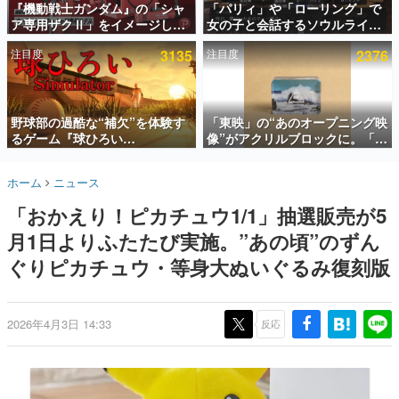
『機動戦士ガンダム』の「シャ
「パリィ」や「ローリング」で
ア専用ザクⅡ」をイメージした
女の子と会話するソウルライク
インタビュー
散水ホースリールが予約開始。
恋愛ゲーム『小早川さんはソウ
注目度
3135
注目度
2376
本体にはシャアのパーソナルマ
ルライク』無料公開。返事に失
連載・特集一覧
ークやジオン公国軍のエンブレ
敗すると「YOU DIED」
ム、型式番号などを配置
殿堂入り記事
SNS拡散数が数千以上！ ページビュー数万以上！ などな
野球部の過酷な“補欠”を体験す
「東映」の“あのオープニング映
ど。多くの人々に読まれた、電ファミ渾身の“殿堂入り”記
るゲーム『球ひろい
像”がアクリルブロックに。「東
事をまとめました。
Simulator』が「1件」のウィッ
映ヒストリカル グッズコレクシ
シュリストをもとにチェコ語に
ョン」が8月下旬より発売
ゲームの企画書
ホーム
ニュース
対応しSNSで話題に。『キング
名作ゲームクリエイターの方々に製作時のエピソードをお
聞きし、ヒットする企画（ゲーム）とは何か？を探ってい
ダム・カム』開発元やチェコの
「おかえり！ピカチュウ1/1」抽選販売が5
きます。
プロ野球選手から称賛の声
月1日よりふたたび実施。”あの頃”のずん
赫本
この物語を解いてはいけない。『赫本』は、〈試験問題〉
ぐりピカチュウ・等身大ぬいぐるみ復刻版
の形をした短編ホラー小説集です。
新世代に訊く
2026年4月3日 14:33
反応
これからのデジタルゲーム市場を担う若きクリエイター達
の姿を追い、彼らのルーツと情熱を探っていきます。
ゲーム世代の作家たち
ゲームに多大な影響を受けた作家さんに取材し、ゲームが