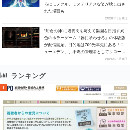
ろにモノクル、ミステリアスな姿が映し出さ
れた場面も
2026年8月8日
“船倉の神”に培養肉を与えて楽園を目指す異
色のホラーゲーム『器に喰わせろ』の体験版
が配信開始。目的地は700光年先にある「ニ
ューエデン」、不燃の管理者としてクローン
人間を増やし、加工して神に捧げる
2026年8月8日
ランキング
1