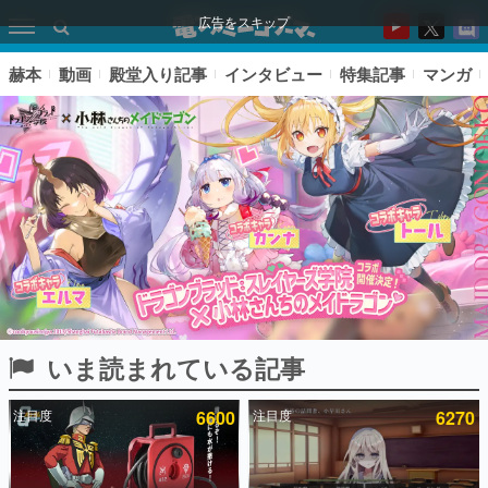
広告をスキップ
赫本
動画
殿堂入り記事
インタビュー
特集記事
マンガ
いま読まれている記事
ピックアップ
注目度
6600
注目度
6270
電ファミのいま読まれている記事ランキング
アプリセール情報