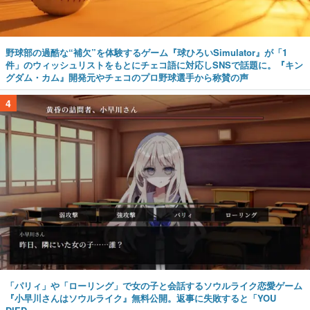
野球部の過酷な“補欠”を体験するゲーム『球ひろいSimulator』が「1
件」のウィッシュリストをもとにチェコ語に対応しSNSで話題に。『キン
グダム・カム』開発元やチェコのプロ野球選手から称賛の声
4
「パリィ」や「ローリング」で女の子と会話するソウルライク恋愛ゲーム
『小早川さんはソウルライク』無料公開。返事に失敗すると「YOU