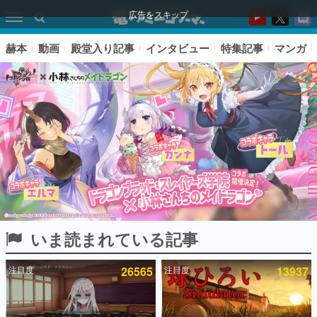
広告をスキップ
赫本
動画
殿堂入り記事
インタビュー
特集記事
マンガ
いま読まれている記事
ピックアップ
注目度
26565
注目度
13937
電ファミのいま読まれている記事ランキング
アプリセール情報