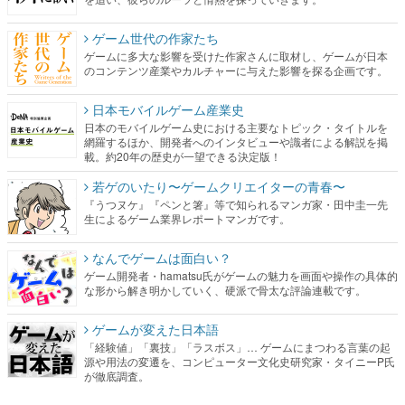
ゲーム世代の作家たち
ゲームに多大な影響を受けた作家さんに取材し、ゲームが日本
のコンテンツ産業やカルチャーに与えた影響を探る企画です。
日本モバイルゲーム産業史
日本のモバイルゲーム史における主要なトピック・タイトルを
網羅するほか、開発者へのインタビューや識者による解説を掲
載。約20年の歴史が一望できる決定版！
若ゲのいたり〜ゲームクリエイターの青春〜
『うつヌケ』『ペンと箸』等で知られるマンガ家・田中圭一先
生によるゲーム業界レポートマンガです。
なんでゲームは面白い？
ゲーム開発者・hamatsu氏がゲームの魅力を画面や操作の具体的
な形から解き明かしていく、硬派で骨太な評論連載です。
ゲームが変えた日本語
「経験値」「裏技」「ラスボス」… ゲームにまつわる言葉の起
源や用法の変遷を、コンピューター文化史研究家・タイニーP氏
が徹底調査。