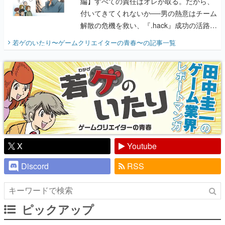
編】すべての責任はオレが取る。だから、
付いてきてくれないか──男の熱意はチーム
解散の危機を救い、『.hack』成功の活路を
開く。業界の快男児・松山 洋に流れる血は
若ゲのいたり〜ゲームクリエイターの青春〜
の記事一覧
『少年ジャンプ』色だった【若ゲのいた
り】
X
Youtube
Discord
RSS
ピックアップ