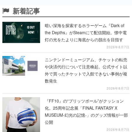
新着記事
暗い深海を探索するホラーゲーム『Dark of
the Depths』がSteamにて配信開始。懐中電
灯の光をたよりに海底からの脱出を目指す
2026年8月7日
ニンテンドーミュージアム、チケットの転売
や決済代行について注意喚起。公式サイト以
外で買ったチケットで入館できない事例が複
数発生
2026年8月7日
『FF10』の“ブリッツボール”がクッション
化。25周年記念展「FINAL FANTASY X
MUSEUM-幻光の記憶-」のグッズ情報が一部
公開
2026年8月7日