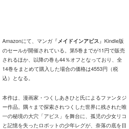
マンガ
女性向け
アプリレビュー
Amazonにて、マンガ『
』Kindle版
メイドインアビス
その他
のセールが開催されている。第5巻までが11円で販売
されるほか、以降の巻も44％オフとなっており、全
電ファミニコゲーマーとは？
14巻をまとめて購入した場合の価格は4553円（税
運営：株式会社マレ
込）となる。
本作は、漫画家・つくしあきひと氏によるファンタジ
ー作品。隅々まで探索されつくした世界に残された唯
一の秘境の大穴「アビス」を舞台に、孤児の少女リコ
と記憶を失ったロボットの少年レグが、奈落の底を目