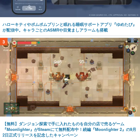
ハローキティやポムポムプリンと眠れる睡眠サポートアプリ『ゆめたび』
が配信中。キャラごとのASMRや目覚ましアラームも搭載
3
【無料】ダンジョン探索で手に入れたものを自分の店で売るゲーム
『Moonlighter』がSteamにて無料配布中！続編『Moonlighter 2』の9月
2日正式リリースを記念したキャンペーン