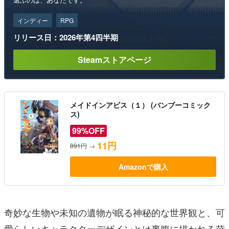
インディー
RPG
リリース日：2026年第4四半期
Steamストアページ
メイドインアビス（１） (バンブーコミック
ス)
99%OFF
11円
891円
→
Amazonで購入
奇妙な生物や未知の遺物が眠る神秘的な世界観と、可
愛らしいキャラクターデザインとは裏腹に描かれる苛