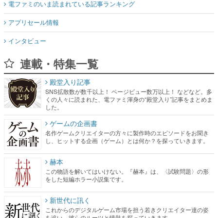
電ファミのいま読まれている記事ランキング
アプリセール情報
インタビュー
連載・特集一覧
殿堂入り記事
SNS拡散数が数千以上！ ページビュー数万以上！ などなど。多
くの人々に読まれた、電ファミ渾身の“殿堂入り”記事をまとめま
した。
ゲームの企画書
名作ゲームクリエイターの方々に製作時のエピソードをお聞き
し、ヒットする企画（ゲーム）とは何か？を探っていきます。
赫本
この物語を解いてはいけない。『赫本』は、〈試験問題〉の形
をした短編ホラー小説集です。
新世代に訊く
これからのデジタルゲーム市場を担う若きクリエイター達の姿
を追い、彼らのルーツと情熱を探っていきます。