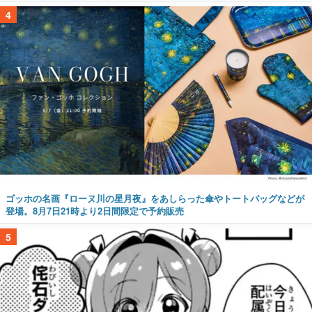
4
ゴッホの名画『ローヌ川の星月夜』をあしらった傘やトートバッグなどが
登場。8月7日21時より2日間限定で予約販売
5