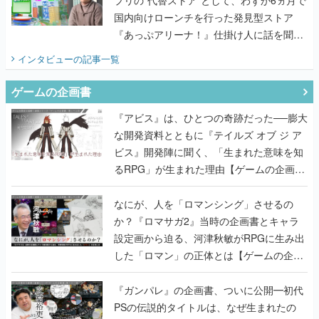
国内向けローンチを行った発見型ストア
『あっぷアリーナ！』仕掛け人に話を聞い
てみた
インタビュー
の記事一覧
ゲームの企画書
『アビス』は、ひとつの奇跡だった──膨大
な開発資料とともに『テイルズ オブ ジ ア
ビス』開発陣に聞く、「生まれた意味を知
るRPG」が生まれた理由【ゲームの企画
書】
なにが、人を「ロマンシング」させるの
か？『ロマサガ2』当時の企画書とキャラ
設定画から迫る、河津秋敏がRPGに生み出
した「ロマン」の正体とは【ゲームの企画
書】
『ガンパレ』の企画書、ついに公開━初代
PSの伝説的タイトルは、なぜ生まれたの