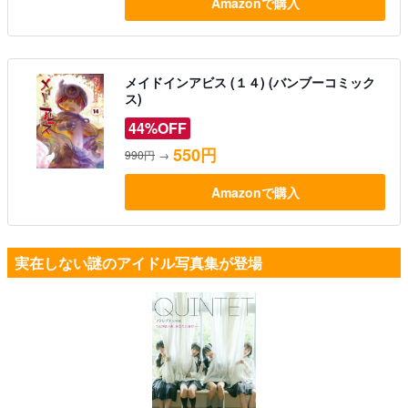
Amazonで購入
メイドインアビス (１４) (バンブーコミック
ス)
44%OFF
550円
990円
→
Amazonで購入
実在しない謎のアイドル写真集が登場