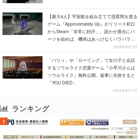
【最大4人】宇宙船を組み立てて惑星間を渡る
ゲーム『Approximately Up』がリリース初日
からSteam「非常に好評」。誰かが適当にパ
ーツを組めば、機体はあっけなくバラバラに
大破
2026年8月7日
「パリィ」や「ローリング」で女の子と会話
するソウルライク恋愛ゲーム『小早川さんは
ソウルライク』無料公開。返事に失敗すると
「YOU DIED」
2026年8月7日
ランキング
1