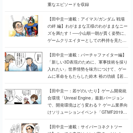
重なエピソードを収録
【田中圭一連載：アイマス/ガンダム 戦場
の絆 編】わがままな王様のわがままなニー
ズを満たす！──小山順一朗が貫く姿勢に、
ゲームクリエイターとしての矜持を見た
【若ゲのいたり最終回】
【田中圭一連載：バーチャファイター編】
「新しい3D表現のために、軍事技術を採り
入れたい」世界情勢を味方につけて、ゲー
ムに革命をもたらした鈴木 裕の功績【若ゲ
のいたり】
【田中圭一：若ゲのいたり】ゲーム開発統
合環境「Unreal Engine」最新バージョン
で、開発環境はどう変わる？ ゲーム業界向
けソリューションイベント「GTMF2019」
に行って、より理解を深めよう【PR】
【田中圭一連載：サイバーコネクトツー