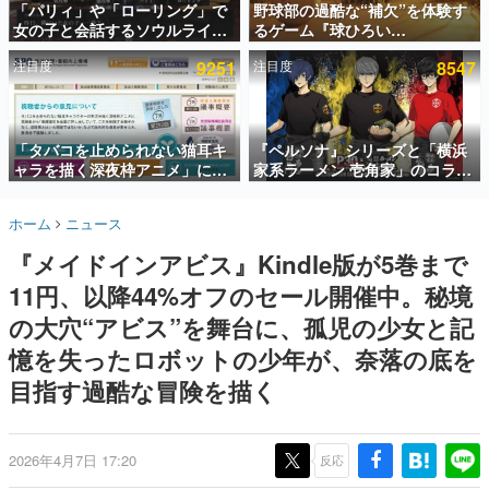
「パリィ」や「ローリング」で
野球部の過酷な“補欠”を体験す
女の子と会話するソウルライク
るゲーム『球ひろい
インタビュー
恋愛ゲーム『小早川さんはソウ
Simulator』が「1件」のウィッ
注目度
9251
注目度
8547
ルライク』無料公開。返事に失
シュリストをもとにチェコ語に
連載・特集一覧
敗すると「YOU DIED」
対応しSNSで話題に。『キング
ダム・カム』開発元やチェコの
殿堂入り記事
プロ野球選手から称賛の声
SNS拡散数が数千以上！ ページビュー数万以上！ などな
「タバコを止められない猫耳キ
『ペルソナ』シリーズと「横浜
ど。多くの人々に読まれた、電ファミ渾身の“殿堂入り”記
ャラを描く深夜枠アニメ」に視
家系ラーメン 壱角家」のコラボ
事をまとめました。
聴者の一部から批判意見。違法
が8月21日から開催。”はがく
薬物の使用と思しき描写も含め
れ”風とんこつラーメンや、おい
ゲームの企画書
ホーム
ニュース
て、BPOが議論を交わす
しく食べられるカレーラーメン
名作ゲームクリエイターの方々に製作時のエピソードをお
聞きし、ヒットする企画（ゲーム）とは何か？を探ってい
がラインナップ
『メイドインアビス』Kindle版が5巻まで
きます。
11円、以降44%オフのセール開催中。秘境
赫本
この物語を解いてはいけない。『赫本』は、〈試験問題〉
の大穴“アビス”を舞台に、孤児の少女と記
の形をした短編ホラー小説集です。
憶を失ったロボットの少年が、奈落の底を
目指す過酷な冒険を描く
新世代に訊く
これからのデジタルゲーム市場を担う若きクリエイター達
の姿を追い、彼らのルーツと情熱を探っていきます。
2026年4月7日 17:20
反応
ゲーム世代の作家たち
ゲームに多大な影響を受けた作家さんに取材し、ゲームが