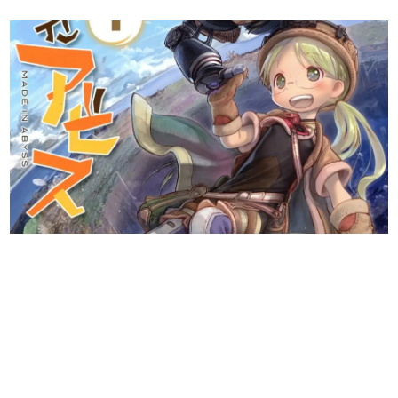
日本のコンテンツ産業やカルチャーに与えた影響を探る企
画です。
日本モバイルゲーム産業史
日本のモバイルゲーム史における主要なトピック・タイト
ルを網羅するほか、開発者へのインタビューや識者による
解説を掲載。約20年の歴史が一望できる決定版！
若ゲのいたり〜ゲームクリエイターの青春〜
『うつヌケ』『ペンと箸』等で知られるマンガ家・田中圭
一先生によるゲーム業界レポートマンガです。
なんでゲームは面白い？
ゲーム開発者・hamatsu氏がゲームの魅力を画面や操作の
具体的な形から解き明かしていく、硬派で骨太な評論連載
です。
ゲームが変えた日本語
「経験値」「裏技」「ラスボス」… ゲームにまつわる言葉
の起源や用法の変遷を、コンピューター文化史研究家・タ
イニーP氏が徹底調査。
カテゴリ
特集記事