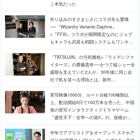
く本気だった
作り込みのすさまじさにコラボ先も驚嘆
──『Wizardry Variants Daphne』
×『FFXI』コラボが期間限定なのにジョブ
もキャラも武器も戦闘システムもワンオフ
で作り込まれた理由を両ディレクターに聞
く
『TATSUJIN』の弓削雅稔×『ライデンファ
イターズ』の齋藤貴幸──かつて縦シュー全
盛期を支えていた2人が、30年後に同じ会
社で机を並べる理由とは。新作
『TATSUJIN EXTREME』で初タッグを組
んだレジェンド2人に訊く開発秘話
実写映像1000分、ルート分岐100種類以
上。配信開始5日で100万本を売った、中国
発の実写インタラクティブドラマゲーム
『盛世天下：女帝への道II』の、規模が違
うこだわりをプロデューサーに聞いた
半年でアプリストアをオープン？ スマホア
プリの“代替ストア”として、わずか6ヵ月で