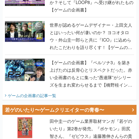
か？そして『LOOP8』へ受け継がれたもの
【ゲームの企画書】
世界が認めるゲームデザイナー・上田文人
とはいったい何が凄いのか？ ヨコオタロ
ウ・外山圭一郎らと共に『ICO』に込めら
れたこだわりを語り尽くす！【ゲームの企
画書】
【ゲームの企画書】『ペルソナ3』を築き
上げたのは反骨心とリスペクトだった。赤
い企画書のもとに集った“愚連隊”がシリー
ズを生まれ変わらせるまで【橋野桂インタ
ビュー】
ゲームの企画書
の記事一覧
若ゲのいたり〜ゲームクリエイターの青春〜
田中圭一のゲーム業界取材マンガ『若ゲの
いたり』第2巻が発売。『ポケモン』田尻
智さん、『ゼビウス』遠藤雅伸さんらの貴