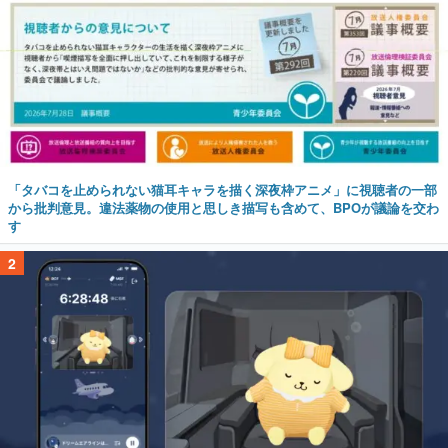
「タバコを止められない猫耳キャラを描く深夜枠アニメ」に視聴者の一部
から批判意見。違法薬物の使用と思しき描写も含めて、BPOが議論を交わ
す
2