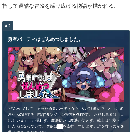
指して過酷な冒険を繰り広げる物語が描かれる。
AD
勇者パーティはぜんめつしました。
“ぜんめつ”してしまった勇者パーティから1人だけ選んで、ともに迷
宮からの脱出を目指すダンジョン探索RPGです。 ただし勇者は「は
い/いいえ」しか喋れず、魔法使いは魔法が使えず、戦士は可愛らし
い人形になっていて、僧侶は██を崇拝しています。誰を救うのかを
選ぶのは、あなたです。