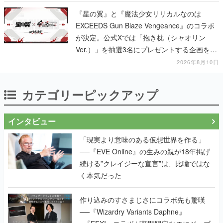
『星の翼』と『魔法少女リリカルなのは
EXCEEDS Gun Blaze Vengeance』のコラボ
が決定。公式Xでは「抱き枕（シャオリン
Ver.）」を抽選3名にプレゼントする企画を実
施中
2026年8月10日
カテゴリーピックアップ
インタビュー
「現実より意味のある仮想世界を作る」
──『EVE Online』の生みの親が18年掲げ
続ける”クレイジーな宣言”は、比喩ではな
く本気だった
作り込みのすさまじさにコラボ先も驚嘆
──『Wizardry Variants Daphne』