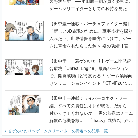
ズを満たす！──小山順一朗が貫く姿勢に、
ゲームクリエイターとしての矜持を見た
【若ゲのいたり最終回】
【田中圭一連載：バーチャファイター編】
「新しい3D表現のために、軍事技術を採り
入れたい」世界情勢を味方につけて、ゲー
ムに革命をもたらした鈴木 裕の功績【若ゲ
のいたり】
【田中圭一：若ゲのいたり】ゲーム開発統
合環境「Unreal Engine」最新バージョン
で、開発環境はどう変わる？ ゲーム業界向
けソリューションイベント「GTMF2019」
に行って、より理解を深めよう【PR】
【田中圭一連載：サイバーコネクトツー
編】すべての責任はオレが取る。だから、
付いてきてくれないか──男の熱意はチーム
解散の危機を救い、『.hack』成功の活路を
開く。業界の快男児・松山 洋に流れる血は
若ゲのいたり〜ゲームクリエイターの青春〜
の記事一覧
『少年ジャンプ』色だった【若ゲのいた