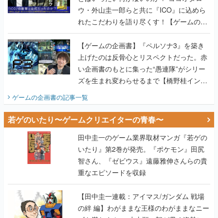
ウ・外山圭一郎らと共に『ICO』に込めら
れたこだわりを語り尽くす！【ゲームの企
画書】
【ゲームの企画書】『ペルソナ3』を築き
上げたのは反骨心とリスペクトだった。赤
い企画書のもとに集った“愚連隊”がシリー
ズを生まれ変わらせるまで【橋野桂インタ
ビュー】
ゲームの企画書
の記事一覧
若ゲのいたり〜ゲームクリエイターの青春〜
田中圭一のゲーム業界取材マンガ『若ゲの
いたり』第2巻が発売。『ポケモン』田尻
智さん、『ゼビウス』遠藤雅伸さんらの貴
重なエピソードを収録
【田中圭一連載：アイマス/ガンダム 戦場
の絆 編】わがままな王様のわがままなニー