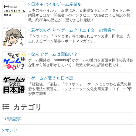
日本モバイルゲーム産業史
日本のモバイルゲーム史における主要なトピック・タイトルを
網羅するほか、開発者へのインタビューや識者による解説を掲
載。約20年の歴史が一望できる決定版！
若ゲのいたり〜ゲームクリエイターの青春〜
『うつヌケ』『ペンと箸』等で知られるマンガ家・田中圭一先
生によるゲーム業界レポートマンガです。
なんでゲームは面白い？
ゲーム開発者・hamatsu氏がゲームの魅力を画面や操作の具体的
な形から解き明かしていく、硬派で骨太な評論連載です。
ゲームが変えた日本語
「経験値」「裏技」「ラスボス」… ゲームにまつわる言葉の起
源や用法の変遷を、コンピューター文化史研究家・タイニーP氏
が徹底調査。
カテゴリ
特集記事
マンガ