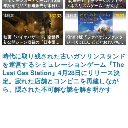
『ポケモンカードゲーム』30周
“朝凪先生”キャラデザのフィッ
年記念商品の抽選販売が本日12
トネスリズムゲーム『がんば
インタビュー
時より開始。拡張パック「30th
れ！チアリズム』Steamストア
注目度
13233
注目度
2893
CELEBRATION」のボックス
ページが公開。キャラクターの
連載・特集一覧
に、「プレミアムデッキセット
CVは陽向葵ゅかさん
エーフィ・ブラッキー」
「FUTURISTIC BOX」の計3商
殿堂入り記事
品
映画『バイオハザード』全世界
Kindle版『ファイナルファンタ
SNS拡散数が数千以上！ ページビュー数万以上！ などな
ど。多くの人々に読まれた、電ファミ渾身の“殿堂入り”記
初公開シーン収録の「日本限
ジーIXえほん ビビとおじいちゃ
事をまとめました。
定」予告映像が解禁。バイオの
んと旅立ちの日に』が半額の
日（8月10日）にあわせて、
「660円」となるセールが開催
時代に取り残された古いガソリンスタンド
ゲームの企画書
「ラクーンシティ総合病院」へ
中。原作スタッフの青木和彦氏
名作ゲームクリエイターの方々に製作時のエピソードをお
を運営するシミュレーションゲーム『The
行く配達人の姿が披露
と板鼻利幸氏による「ビビ」の
聞きし、ヒットする企画（ゲーム）とは何か？を探ってい
前日譚
きます。
Last Gas Station』4月28日にリリース決
赫本
定。寂れた店舗とコンビニを再建しなが
この物語を解いてはいけない。『赫本』は、〈試験問題〉
ら、隠された不可解な謎を解き明かす
の形をした短編ホラー小説集です。
新世代に訊く
これからのデジタルゲーム市場を担う若きクリエイター達
の姿を追い、彼らのルーツと情熱を探っていきます。
ゲーム世代の作家たち
ゲームに多大な影響を受けた作家さんに取材し、ゲームが