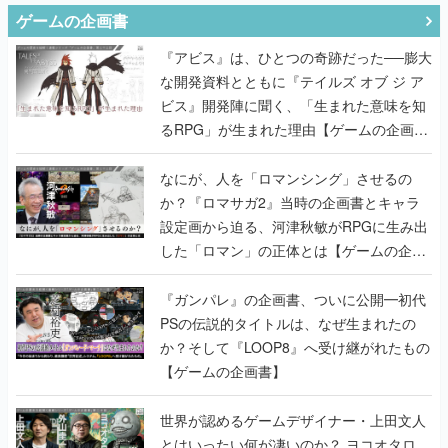
ゲームの企画書
『アビス』は、ひとつの奇跡だった──膨大
な開発資料とともに『テイルズ オブ ジ ア
ビス』開発陣に聞く、「生まれた意味を知
るRPG」が生まれた理由【ゲームの企画
書】
なにが、人を「ロマンシング」させるの
か？『ロマサガ2』当時の企画書とキャラ
設定画から迫る、河津秋敏がRPGに生み出
した「ロマン」の正体とは【ゲームの企画
書】
『ガンパレ』の企画書、ついに公開━初代
PSの伝説的タイトルは、なぜ生まれたの
か？そして『LOOP8』へ受け継がれたもの
【ゲームの企画書】
世界が認めるゲームデザイナー・上田文人
とはいったい何が凄いのか？ ヨコオタロ