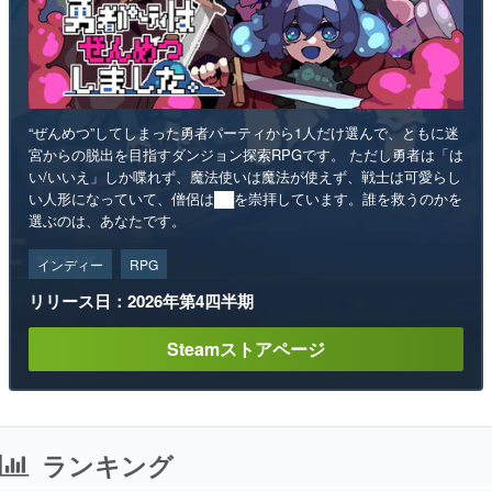
“ぜんめつ”してしまった勇者パーティから1人だけ選んで、ともに迷
宮からの脱出を目指すダンジョン探索RPGです。 ただし勇者は「は
い/いいえ」しか喋れず、魔法使いは魔法が使えず、戦士は可愛らし
い人形になっていて、僧侶は██を崇拝しています。誰を救うのかを
選ぶのは、あなたです。
インディー
RPG
リリース日：2026年第4四半期
Steamストアページ
ランキング