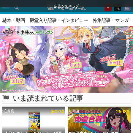
広告をスキップ
赫本
動画
殿堂入り記事
インタビュー
特集記事
マンガ
いま読まれている記事
ピックアップ
注目度
43274
注目度
25938
電ファミのいま読まれている記事ランキング
アプリセール情報