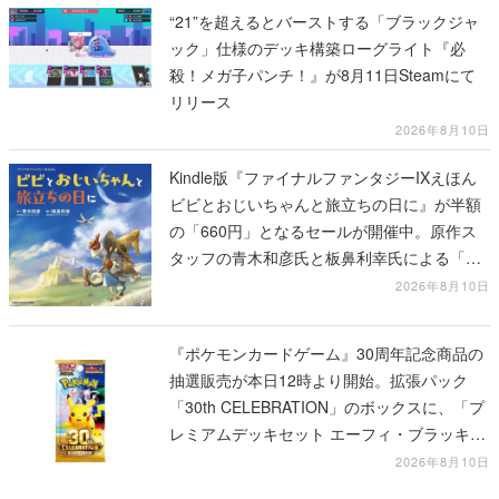
“21”を超えるとバーストする「ブラックジャ
ック」仕様のデッキ構築ローグライト『必
殺！メガ子パンチ！』が8月11日Steamにて
リリース
2026年8月10日
Kindle版『ファイナルファンタジーIXえほん
ビビとおじいちゃんと旅立ちの日に』が半額
の「660円」となるセールが開催中。原作ス
タッフの青木和彦氏と板鼻利幸氏による「ビ
ビ」の前日譚
2026年8月10日
『ポケモンカードゲーム』30周年記念商品の
抽選販売が本日12時より開始。拡張パック
「30th CELEBRATION」のボックスに、「プ
レミアムデッキセット エーフィ・ブラッキ
ー」「FUTURISTIC BOX」の計3商品
2026年8月10日