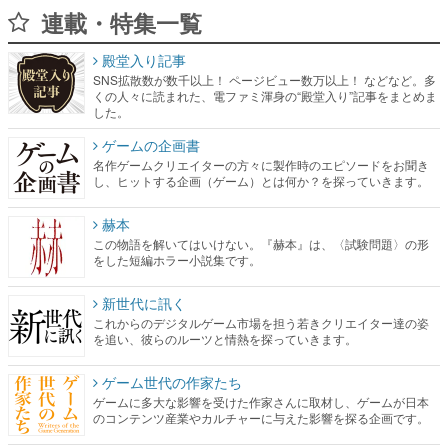
連載・特集一覧
殿堂入り記事
SNS拡散数が数千以上！ ページビュー数万以上！ などなど。多
くの人々に読まれた、電ファミ渾身の“殿堂入り”記事をまとめま
した。
ゲームの企画書
名作ゲームクリエイターの方々に製作時のエピソードをお聞き
し、ヒットする企画（ゲーム）とは何か？を探っていきます。
赫本
この物語を解いてはいけない。『赫本』は、〈試験問題〉の形
をした短編ホラー小説集です。
新世代に訊く
これからのデジタルゲーム市場を担う若きクリエイター達の姿
を追い、彼らのルーツと情熱を探っていきます。
ゲーム世代の作家たち
ゲームに多大な影響を受けた作家さんに取材し、ゲームが日本
のコンテンツ産業やカルチャーに与えた影響を探る企画です。