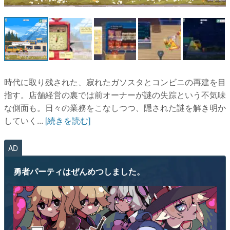
マンガ
女性向け
アプリレビュー
その他
時代に取り残された、寂れたガソスタとコンビニの再建を目
指す。店舗経営の裏では前オーナーが謎の失踪という不気味
電ファミニコゲーマーとは？
な側面も。日々の業務をこなしつつ、隠された謎を解き明か
していく...
[続きを読む]
運営：株式会社マレ
AD
勇者パーティはぜんめつしました。