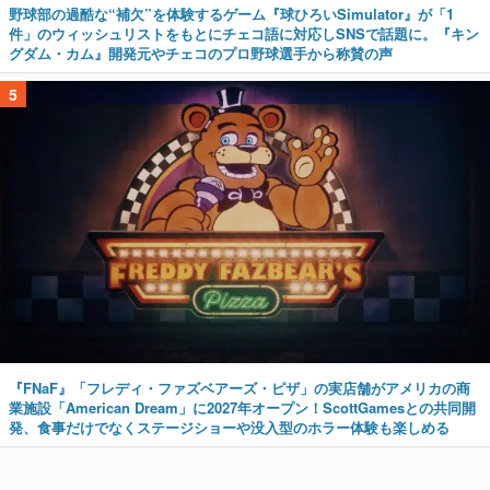
野球部の過酷な“補欠”を体験するゲーム『球ひろいSimulator』が「1
件」のウィッシュリストをもとにチェコ語に対応しSNSで話題に。『キン
グダム・カム』開発元やチェコのプロ野球選手から称賛の声
5
『FNaF』「フレディ・ファズベアーズ・ピザ」の実店舗がアメリカの商
業施設「American Dream」に2027年オープン！ScottGamesとの共同開
発、食事だけでなくステージショーや没入型のホラー体験も楽しめる