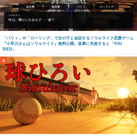
「パリィ」や「ローリング」で女の子と会話するソウルライク恋愛ゲーム
『小早川さんはソウルライク』無料公開。返事に失敗すると「YOU
DIED」
4