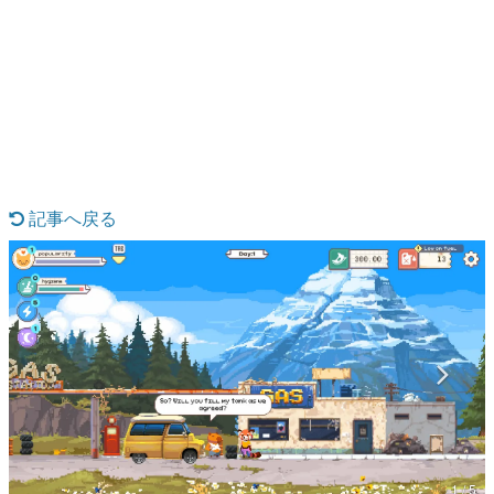
日本のコンテンツ産業やカルチャーに与えた影響を探る企
画です。
日本モバイルゲーム産業史
日本のモバイルゲーム史における主要なトピック・タイト
ルを網羅するほか、開発者へのインタビューや識者による
解説を掲載。約20年の歴史が一望できる決定版！
若ゲのいたり〜ゲームクリエイターの青春〜
『うつヌケ』『ペンと箸』等で知られるマンガ家・田中圭
一先生によるゲーム業界レポートマンガです。
記事へ戻る
なんでゲームは面白い？
ゲーム開発者・hamatsu氏がゲームの魅力を画面や操作の
具体的な形から解き明かしていく、硬派で骨太な評論連載
です。
ゲームが変えた日本語
「経験値」「裏技」「ラスボス」… ゲームにまつわる言葉
の起源や用法の変遷を、コンピューター文化史研究家・タ
イニーP氏が徹底調査。
カテゴリ
1 / 5
特集記事