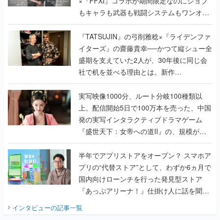
×『FFXI』コラボが期間限定なのにジョブ
もキャラも武器も戦闘システムもワンオフ
で作り込まれた理由を両ディレクターに聞
く
『TATSUJIN』の弓削雅稔×『ライデンファ
イターズ』の齋藤貴幸──かつて縦シュー全
盛期を支えていた2人が、30年後に同じ会
社で机を並べる理由とは。新作
『TATSUJIN EXTREME』で初タッグを組
んだレジェンド2人に訊く開発秘話
実写映像1000分、ルート分岐100種類以
上。配信開始5日で100万本を売った、中国
発の実写インタラクティブドラマゲーム
『盛世天下：女帝への道II』の、規模が違
うこだわりをプロデューサーに聞いた
半年でアプリストアをオープン？ スマホア
プリの“代替ストア”として、わずか6ヵ月で
国内向けローンチを行った発見型ストア
『あっぷアリーナ！』仕掛け人に話を聞い
てみた
インタビュー
の記事一覧