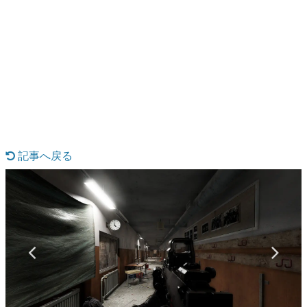
日本のコンテンツ産業やカルチャーに与えた影響を探る企
画です。
日本モバイルゲーム産業史
日本のモバイルゲーム史における主要なトピック・タイト
ルを網羅するほか、開発者へのインタビューや識者による
解説を掲載。約20年の歴史が一望できる決定版！
若ゲのいたり〜ゲームクリエイターの青春〜
『うつヌケ』『ペンと箸』等で知られるマンガ家・田中圭
一先生によるゲーム業界レポートマンガです。
記事へ戻る
なんでゲームは面白い？
ゲーム開発者・hamatsu氏がゲームの魅力を画面や操作の
具体的な形から解き明かしていく、硬派で骨太な評論連載
です。
ゲームが変えた日本語
「経験値」「裏技」「ラスボス」… ゲームにまつわる言葉
の起源や用法の変遷を、コンピューター文化史研究家・タ
イニーP氏が徹底調査。
カテゴリ
特集記事