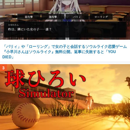
「パリィ」や「ローリング」で女の子と会話するソウルライク恋愛ゲーム
『小早川さんはソウルライク』無料公開。返事に失敗すると「YOU
DIED」
3