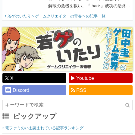
解散の危機を救い、『.hack』成功の活路を
開く。業界の快男児・松山 洋に流れる血は
若ゲのいたり〜ゲームクリエイターの青春〜
の記事一覧
『少年ジャンプ』色だった【若ゲのいた
り】
X
Youtube
Discord
RSS
ピックアップ
電ファミのいま読まれている記事ランキング