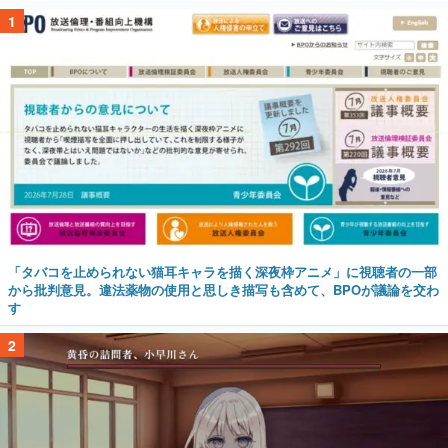
1
「タバコを止められない猫耳キャラを描く深夜枠アニメ」に視聴者の一部
から批判意見。違法薬物の使用と思しき描写も含めて、BPOが議論を交わ
す
2