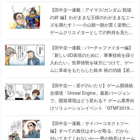
【田中圭一連載：アイマス/ガンダム 戦場
の絆 編】わがままな王様のわがままなニー
ズを満たす！──小山順一朗が貫く姿勢に、
ゲームクリエイターとしての矜持を見た
【若ゲのいたり最終回】
【田中圭一連載：バーチャファイター編】
「新しい3D表現のために、軍事技術を採り
入れたい」世界情勢を味方につけて、ゲー
ムに革命をもたらした鈴木 裕の功績【若ゲ
のいたり】
【田中圭一：若ゲのいたり】ゲーム開発統
合環境「Unreal Engine」最新バージョン
で、開発環境はどう変わる？ ゲーム業界向
けソリューションイベント「GTMF2019」
に行って、より理解を深めよう【PR】
【田中圭一連載：サイバーコネクトツー
編】すべての責任はオレが取る。だから、
付いてきてくれないか──男の熱意はチーム