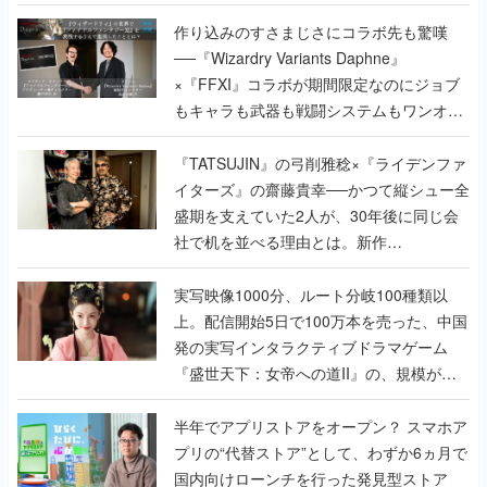
作り込みのすさまじさにコラボ先も驚嘆
──『Wizardry Variants Daphne』
×『FFXI』コラボが期間限定なのにジョブ
もキャラも武器も戦闘システムもワンオフ
で作り込まれた理由を両ディレクターに聞
く
『TATSUJIN』の弓削雅稔×『ライデンファ
イターズ』の齋藤貴幸──かつて縦シュー全
盛期を支えていた2人が、30年後に同じ会
社で机を並べる理由とは。新作
『TATSUJIN EXTREME』で初タッグを組
んだレジェンド2人に訊く開発秘話
実写映像1000分、ルート分岐100種類以
上。配信開始5日で100万本を売った、中国
発の実写インタラクティブドラマゲーム
『盛世天下：女帝への道II』の、規模が違
うこだわりをプロデューサーに聞いた
半年でアプリストアをオープン？ スマホア
プリの“代替ストア”として、わずか6ヵ月で
国内向けローンチを行った発見型ストア