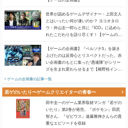
世界が認めるゲームデザイナー・上田文人
とはいったい何が凄いのか？ ヨコオタロ
ウ・外山圭一郎らと共に『ICO』に込めら
れたこだわりを語り尽くす！【ゲームの企
画書】
【ゲームの企画書】『ペルソナ3』を築き
上げたのは反骨心とリスペクトだった。赤
い企画書のもとに集った“愚連隊”がシリー
ズを生まれ変わらせるまで【橋野桂インタ
ビュー】
ゲームの企画書
の記事一覧
若ゲのいたり〜ゲームクリエイターの青春〜
田中圭一のゲーム業界取材マンガ『若ゲの
いたり』第2巻が発売。『ポケモン』田尻
智さん、『ゼビウス』遠藤雅伸さんらの貴
重なエピソードを収録