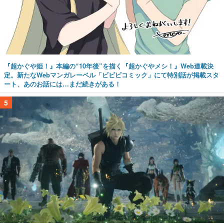
『超かぐや姫！』本編の“10年後”を描く『超かぐやメシ！』Web連載決
定。新たなWebマンガレーベル「ビビビコミック」にて特別話が掲載スタ
ート、あのお話には…まだ続きがある！
5