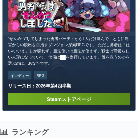
“ぜんめつ”してしまった勇者パーティから1人だけ選んで、ともに迷
宮からの脱出を目指すダンジョン探索RPGです。 ただし勇者は「は
い/いいえ」しか喋れず、魔法使いは魔法が使えず、戦士は可愛らし
い人形になっていて、僧侶は██を崇拝しています。誰を救うのかを
選ぶのは、あなたです。
インディー
RPG
リリース日：2026年第4四半期
Steamストアページ
ランキング