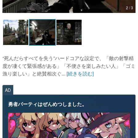
2 / 3
マンガ
女性向け
アプリレビュー
その他
“死んだらすべてを失う”ハードコアな設定で、「敵の射撃精
電ファミニコゲーマーとは？
度が凄くて緊張感がある」「不便さを楽しみたい人」「ゴミ
漁り楽しい」と絶賛相次ぐ...
[続きを読む]
運営：株式会社マレ
AD
勇者パーティはぜんめつしました。