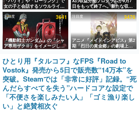
「パリィ」や「ローリング」で
Xの収益分配プログラムが9月7
女の子と会話するソウルライク
日をもって終了へ。新たな収益
インタビュー
恋愛ゲーム『小早川さんはソウ
化制度「Original Content
注目度
3641
注目度
3476
ルライク』無料公開。返事に失
Rewards Program」を発表
連載・特集一覧
敗すると「YOU DIED」
殿堂入り記事
『機動戦士ガンダム』の「シャ
アニメ『メイドインアビス』第2
SNS拡散数が数千以上！ ページビュー数万以上！ などな
ど。多くの人々に読まれた、電ファミ渾身の“殿堂入り”記
ア専用ザクⅡ」をイメージした
期「烈日の黄金郷」の劇場上映
事をまとめました。
散水ホースリールが予約開始。
が決定！レグ役・伊瀬茉莉也さ
本体にはシャアのパーソナルマ
んらが登壇する舞台挨拶も実施
ひとり用『タルコフ』なFPS『Road to
ゲームの企画書
ークやジオン公国軍のエンブレ
名作ゲームクリエイターの方々に製作時のエピソードをお
Vostok』発売から5日で販売数“14万本”を
ム、型式番号などを配置
聞きし、ヒットする企画（ゲーム）とは何か？を探ってい
きます。
突破。Steamでは「非常に好評」記録。“死
赫本
んだらすべてを失う”ハードコアな設定で
この物語を解いてはいけない。『赫本』は、〈試験問題〉
「不便さを楽しみたい人」「ゴミ漁り楽し
の形をした短編ホラー小説集です。
い」と絶賛相次ぐ
新世代に訊く
これからのデジタルゲーム市場を担う若きクリエイター達
の姿を追い、彼らのルーツと情熱を探っていきます。
ゲーム世代の作家たち
ゲームに多大な影響を受けた作家さんに取材し、ゲームが