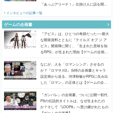
『あっぷアリーナ！』仕掛け人に話を聞い
てみた
インタビュー
の記事一覧
ゲームの企画書
『アビス』は、ひとつの奇跡だった──膨大
な開発資料とともに『テイルズ オブ ジ ア
ビス』開発陣に聞く、「生まれた意味を知
るRPG」が生まれた理由【ゲームの企画
書】
なにが、人を「ロマンシング」させるの
か？『ロマサガ2』当時の企画書とキャラ
設定画から迫る、河津秋敏がRPGに生み出
した「ロマン」の正体とは【ゲームの企画
書】
『ガンパレ』の企画書、ついに公開━初代
PSの伝説的タイトルは、なぜ生まれたの
か？そして『LOOP8』へ受け継がれたもの
【ゲームの企画書】