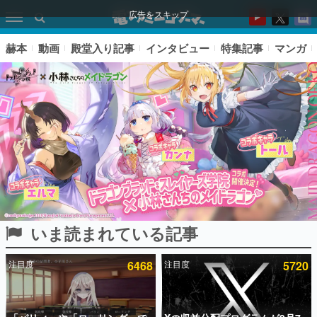
広告をスキップ
赫本
動画
殿堂入り記事
インタビュー
特集記事
マンガ
いま読まれている記事
ピックアップ
注目度
6468
注目度
5720
電ファミのいま読まれている記事ランキング
アプリセール情報