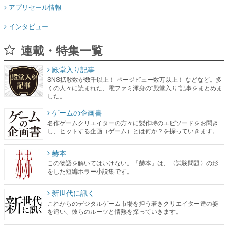
アプリセール情報
インタビュー
連載・特集一覧
殿堂入り記事
SNS拡散数が数千以上！ ページビュー数万以上！ などなど。多
くの人々に読まれた、電ファミ渾身の“殿堂入り”記事をまとめま
した。
ゲームの企画書
名作ゲームクリエイターの方々に製作時のエピソードをお聞き
し、ヒットする企画（ゲーム）とは何か？を探っていきます。
赫本
この物語を解いてはいけない。『赫本』は、〈試験問題〉の形
をした短編ホラー小説集です。
新世代に訊く
これからのデジタルゲーム市場を担う若きクリエイター達の姿
を追い、彼らのルーツと情熱を探っていきます。