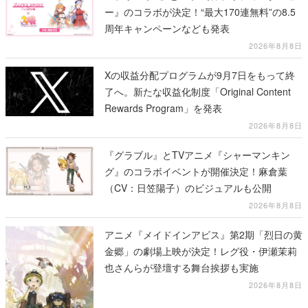
ー』のコラボが決定！“最大170連無料”の8.5
周年キャンペーンなども発表
2026年8月8日
Xの収益分配プログラムが9月7日をもって終
了へ。新たな収益化制度「Original Content
Rewards Program」を発表
2026年8月8日
『グラブル』とTVアニメ『シャーマンキン
グ』のコラボイベントが開催決定！麻倉葉
（CV：日笠陽子）のビジュアルも公開
2026年8月8日
アニメ『メイドインアビス』第2期「烈日の黄
金郷」の劇場上映が決定！レグ役・伊瀬茉莉
也さんらが登壇する舞台挨拶も実施
2026年8月8日