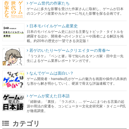
ゲーム世代の作家たち
ゲームに多大な影響を受けた作家さんに取材し、ゲームが日本
のコンテンツ産業やカルチャーに与えた影響を探る企画です。
日本モバイルゲーム産業史
日本のモバイルゲーム史における主要なトピック・タイトルを
網羅するほか、開発者へのインタビューや識者による解説を掲
載。約20年の歴史が一望できる決定版！
若ゲのいたり〜ゲームクリエイターの青春〜
『うつヌケ』『ペンと箸』等で知られるマンガ家・田中圭一先
生によるゲーム業界レポートマンガです。
なんでゲームは面白い？
ゲーム開発者・hamatsu氏がゲームの魅力を画面や操作の具体的
な形から解き明かしていく、硬派で骨太な評論連載です。
ゲームが変えた日本語
「経験値」「裏技」「ラスボス」… ゲームにまつわる言葉の起
源や用法の変遷を、コンピューター文化史研究家・タイニーP氏
が徹底調査。
カテゴリ