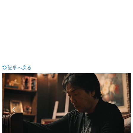
日本のコンテンツ産業やカルチャーに与えた影響を探る企
画です。
日本モバイルゲーム産業史
日本のモバイルゲーム史における主要なトピック・タイト
ルを網羅するほか、開発者へのインタビューや識者による
解説を掲載。約20年の歴史が一望できる決定版！
若ゲのいたり〜ゲームクリエイターの青春〜
『うつヌケ』『ペンと箸』等で知られるマンガ家・田中圭
一先生によるゲーム業界レポートマンガです。
記事へ戻る
なんでゲームは面白い？
ゲーム開発者・hamatsu氏がゲームの魅力を画面や操作の
具体的な形から解き明かしていく、硬派で骨太な評論連載
です。
ゲームが変えた日本語
「経験値」「裏技」「ラスボス」… ゲームにまつわる言葉
の起源や用法の変遷を、コンピューター文化史研究家・タ
イニーP氏が徹底調査。
カテゴリ
特集記事