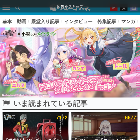
広告をスキップ
赫本
動画
殿堂入り記事
インタビュー
特集記事
マンガ
いま読まれている記事
ピックアップ
注目度
7172
注目度
6677
電ファミのいま読まれている記事ランキング
アプリセール情報