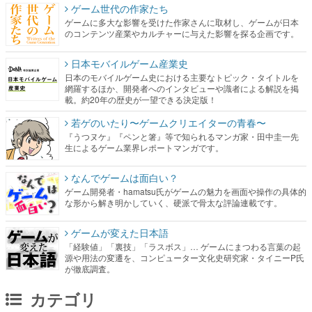
ゲーム世代の作家たち
ゲームに多大な影響を受けた作家さんに取材し、ゲームが日本
のコンテンツ産業やカルチャーに与えた影響を探る企画です。
日本モバイルゲーム産業史
日本のモバイルゲーム史における主要なトピック・タイトルを
網羅するほか、開発者へのインタビューや識者による解説を掲
載。約20年の歴史が一望できる決定版！
若ゲのいたり〜ゲームクリエイターの青春〜
『うつヌケ』『ペンと箸』等で知られるマンガ家・田中圭一先
生によるゲーム業界レポートマンガです。
なんでゲームは面白い？
ゲーム開発者・hamatsu氏がゲームの魅力を画面や操作の具体的
な形から解き明かしていく、硬派で骨太な評論連載です。
ゲームが変えた日本語
「経験値」「裏技」「ラスボス」… ゲームにまつわる言葉の起
源や用法の変遷を、コンピューター文化史研究家・タイニーP氏
が徹底調査。
カテゴリ