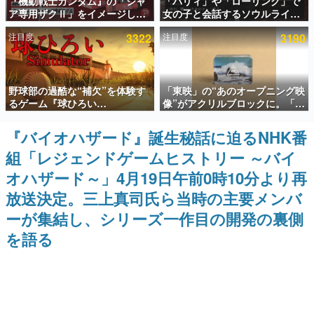
『機動戦士ガンダム』の「シャ
「パリィ」や「ローリング」で
ア専用ザクⅡ」をイメージした
女の子と会話するソウルライク
インタビュー
散水ホースリールが予約開始。
恋愛ゲーム『小早川さんはソウ
注目度
3322
注目度
3190
本体にはシャアのパーソナルマ
ルライク』無料公開。返事に失
連載・特集一覧
ークやジオン公国軍のエンブレ
敗すると「YOU DIED」
ム、型式番号などを配置
殿堂入り記事
野球部の過酷な“補欠”を体験す
「東映」の“あのオープニング映
SNS拡散数が数千以上！ ページビュー数万以上！ などな
ど。多くの人々に読まれた、電ファミ渾身の“殿堂入り”記
るゲーム『球ひろい
像”がアクリルブロックに。「東
事をまとめました。
Simulator』が「1件」のウィッ
映ヒストリカル グッズコレクシ
シュリストをもとにチェコ語に
ョン」が8月下旬より発売
『バイオハザード』誕生秘話に迫るNHK番
ゲームの企画書
対応しSNSで話題に。『キング
名作ゲームクリエイターの方々に製作時のエピソードをお
組「レジェンドゲームヒストリー ～バイ
ダム・カム』開発元やチェコの
聞きし、ヒットする企画（ゲーム）とは何か？を探ってい
プロ野球選手から称賛の声
きます。
オハザード～」4月19日午前0時10分より再
赫本
放送決定。三上真司氏ら当時の主要メンバ
この物語を解いてはいけない。『赫本』は、〈試験問題〉
ーが集結し、シリーズ一作目の開発の裏側
の形をした短編ホラー小説集です。
を語る
新世代に訊く
これからのデジタルゲーム市場を担う若きクリエイター達
の姿を追い、彼らのルーツと情熱を探っていきます。
ゲーム世代の作家たち
ゲームに多大な影響を受けた作家さんに取材し、ゲームが