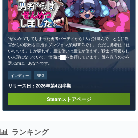
“ぜんめつ”してしまった勇者パーティから1人だけ選んで、ともに迷
宮からの脱出を目指すダンジョン探索RPGです。 ただし勇者は「は
い/いいえ」しか喋れず、魔法使いは魔法が使えず、戦士は可愛らし
い人形になっていて、僧侶は██を崇拝しています。誰を救うのかを
選ぶのは、あなたです。
インディー
RPG
リリース日：2026年第4四半期
Steamストアページ
ランキング