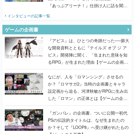
『あっぷアリーナ！』仕掛け人に話を聞い
てみた
インタビュー
の記事一覧
ゲームの企画書
『アビス』は、ひとつの奇跡だった──膨大
な開発資料とともに『テイルズ オブ ジ ア
ビス』開発陣に聞く、「生まれた意味を知
るRPG」が生まれた理由【ゲームの企画
書】
なにが、人を「ロマンシング」させるの
か？『ロマサガ2』当時の企画書とキャラ
設定画から迫る、河津秋敏がRPGに生み出
した「ロマン」の正体とは【ゲームの企画
書】
『ガンパレ』の企画書、ついに公開━初代
PSの伝説的タイトルは、なぜ生まれたの
か？そして『LOOP8』へ受け継がれたもの