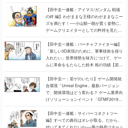
【田中圭一連載：アイマス/ガンダム 戦場
の絆 編】わがままな王様のわがままなニー
ズを満たす！──小山順一朗が貫く姿勢に、
ゲームクリエイターとしての矜持を見た
【若ゲのいたり最終回】
【田中圭一連載：バーチャファイター編】
「新しい3D表現のために、軍事技術を採り
入れたい」世界情勢を味方につけて、ゲー
ムに革命をもたらした鈴木 裕の功績【若ゲ
のいたり】
【田中圭一：若ゲのいたり】ゲーム開発統
合環境「Unreal Engine」最新バージョン
で、開発環境はどう変わる？ ゲーム業界向
けソリューションイベント「GTMF2019」
に行って、より理解を深めよう【PR】
【田中圭一連載：サイバーコネクトツー
編】すべての責任はオレが取る。だから、
付いてきてくれないか──男の熱意はチーム