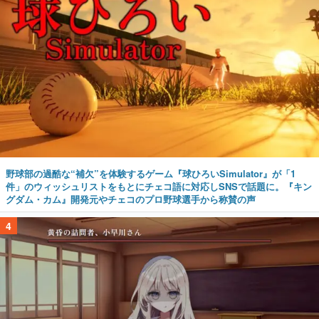
野球部の過酷な“補欠”を体験するゲーム『球ひろいSimulator』が「1
件」のウィッシュリストをもとにチェコ語に対応しSNSで話題に。『キン
グダム・カム』開発元やチェコのプロ野球選手から称賛の声
4