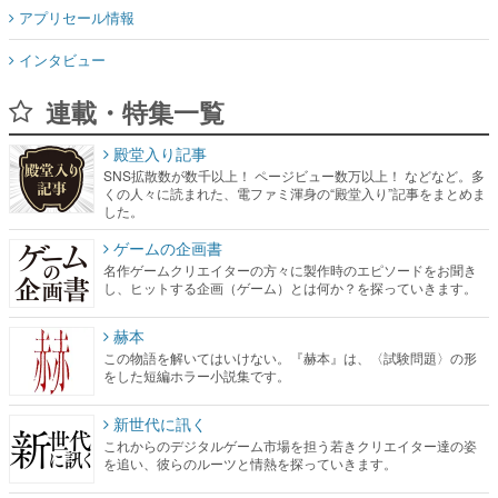
アプリセール情報
インタビュー
連載・特集一覧
殿堂入り記事
SNS拡散数が数千以上！ ページビュー数万以上！ などなど。多
くの人々に読まれた、電ファミ渾身の“殿堂入り”記事をまとめま
した。
ゲームの企画書
名作ゲームクリエイターの方々に製作時のエピソードをお聞き
し、ヒットする企画（ゲーム）とは何か？を探っていきます。
赫本
この物語を解いてはいけない。『赫本』は、〈試験問題〉の形
をした短編ホラー小説集です。
新世代に訊く
これからのデジタルゲーム市場を担う若きクリエイター達の姿
を追い、彼らのルーツと情熱を探っていきます。