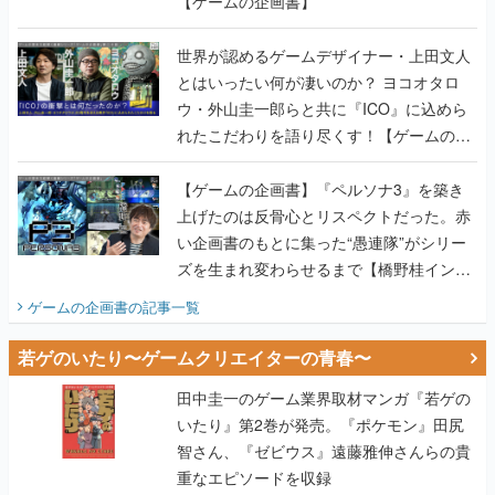
【ゲームの企画書】
世界が認めるゲームデザイナー・上田文人
とはいったい何が凄いのか？ ヨコオタロ
ウ・外山圭一郎らと共に『ICO』に込めら
れたこだわりを語り尽くす！【ゲームの企
画書】
【ゲームの企画書】『ペルソナ3』を築き
上げたのは反骨心とリスペクトだった。赤
い企画書のもとに集った“愚連隊”がシリー
ズを生まれ変わらせるまで【橋野桂インタ
ビュー】
ゲームの企画書
の記事一覧
若ゲのいたり〜ゲームクリエイターの青春〜
田中圭一のゲーム業界取材マンガ『若ゲの
いたり』第2巻が発売。『ポケモン』田尻
智さん、『ゼビウス』遠藤雅伸さんらの貴
重なエピソードを収録