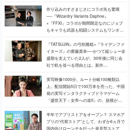
作り込みのすさまじさにコラボ先も驚嘆
──『Wizardry Variants Daphne』
×『FFXI』コラボが期間限定なのにジョブ
もキャラも武器も戦闘システムもワンオフ
で作り込まれた理由を両ディレクターに聞
く
『TATSUJIN』の弓削雅稔×『ライデンファ
イターズ』の齋藤貴幸──かつて縦シュー全
盛期を支えていた2人が、30年後に同じ会
社で机を並べる理由とは。新作
『TATSUJIN EXTREME』で初タッグを組
んだレジェンド2人に訊く開発秘話
実写映像1000分、ルート分岐100種類以
上。配信開始5日で100万本を売った、中国
発の実写インタラクティブドラマゲーム
『盛世天下：女帝への道II』の、規模が違
うこだわりをプロデューサーに聞いた
半年でアプリストアをオープン？ スマホア
プリの“代替ストア”として、わずか6ヵ月で
国内向けローンチを行った発見型ストア