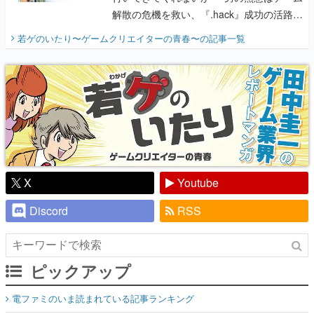
解散の危機を救い、『.hack』成功の活路を
開く。業界の快男児・松山 洋に流れる血は
若ゲのいたり〜ゲームクリエイターの青春〜
の記事一覧
『少年ジャンプ』色だった【若ゲのいた
り】
X
Youtube
Discord
RSS
ピックアップ
電ファミのいま読まれている記事ランキング