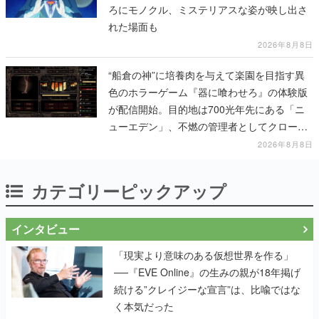
ろにモノクル、ミステリアスな姿が映し出さ
れた場面も
2026年8月8日
“船倉の神”に培養肉を与えて楽園を目指す異
色のホラーゲーム『器に喰わせろ』の体験版
が配信開始。目的地は700光年先にある「ニ
ューエデン」、不燃の管理者としてクローン
人間を増やし、加工して神に捧げる
2026年8月8日
カテゴリーピックアップ
インタビュー
「現実より意味のある仮想世界を作る」
──『EVE Online』の生みの親が18年掲げ
続ける”クレイジーな宣言”は、比喩ではな
く本気だった