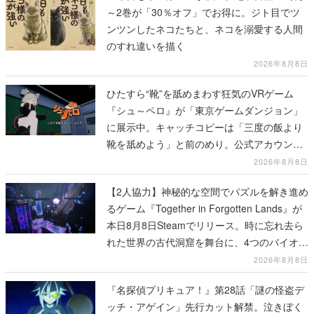
～2巻が「30％オフ」でお得に。ジト目でツ
ンツンしたネコたちと、ネコを溺愛する人間
のすれ違いを描く
2026年8月8日
ひたすら“靴”を舐めまわす狂気のVRゲーム
『シュ～ペロ』が「東京ゲームダンジョン」
に展示中。キャッチコピーは「三度の飯より
靴を舐めよう」と前のめり。公式アカウント
も開設され、2026年リリースに向けて開発中
2026年8月8日
【2人協力】神秘的な空間でパズルを解き進め
るゲーム『Together in Forgotten Lands』が
本日8月8日Steamでリリース。時に忘れ去ら
れた世界の古代洞窟を舞台に、4つのバイオー
ムを探索しながら脱出を目指す
2026年8月8日
『名探偵プリキュア！』第28話「謎の怪盗デ
ッチ・アゲイン」先行カット解禁。泣きぼく