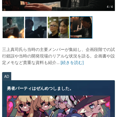
4 / 4
マンガ
女性向け
アプリレビュー
その他
三上真司氏ら当時の主要メンバーが集結し、企画段階での試
電ファミニコゲーマーとは？
行錯誤や当時の開発現場のリアルな状況を語る。企画書や設
定メモなど貴重な資料も紹介...
[続きを読む]
運営：株式会社マレ
AD
勇者パーティはぜんめつしました。