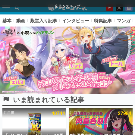
広告をスキップ
赫本
動画
殿堂入り記事
インタビュー
特集記事
マンガ
いま読まれている記事
ピックアップ
注目度
40744
注目度
27984
電ファミのいま読まれている記事ランキング
アプリセール情報