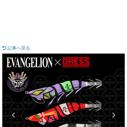
日本のコンテンツ産業やカルチャーに与えた影響を探る企
画です。
日本モバイルゲーム産業史
日本のモバイルゲーム史における主要なトピック・タイト
ルを網羅するほか、開発者へのインタビューや識者による
解説を掲載。約20年の歴史が一望できる決定版！
若ゲのいたり〜ゲームクリエイターの青春〜
『うつヌケ』『ペンと箸』等で知られるマンガ家・田中圭
記事へ戻る
一先生によるゲーム業界レポートマンガです。
なんでゲームは面白い？
ゲーム開発者・hamatsu氏がゲームの魅力を画面や操作の
具体的な形から解き明かしていく、硬派で骨太な評論連載
です。
ゲームが変えた日本語
「経験値」「裏技」「ラスボス」… ゲームにまつわる言葉
の起源や用法の変遷を、コンピューター文化史研究家・タ
イニーP氏が徹底調査。
カテゴリ
特集記事