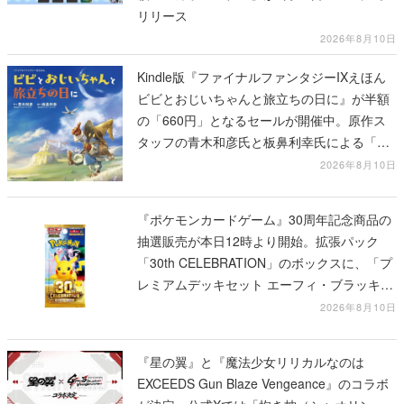
リリース
2026年8月10日
Kindle版『ファイナルファンタジーIXえほん
ビビとおじいちゃんと旅立ちの日に』が半額
の「660円」となるセールが開催中。原作ス
タッフの青木和彦氏と板鼻利幸氏による「ビ
ビ」の前日譚
2026年8月10日
『ポケモンカードゲーム』30周年記念商品の
抽選販売が本日12時より開始。拡張パック
「30th CELEBRATION」のボックスに、「プ
レミアムデッキセット エーフィ・ブラッキ
ー」「FUTURISTIC BOX」の計3商品
2026年8月10日
『星の翼』と『魔法少女リリカルなのは
EXCEEDS Gun Blaze Vengeance』のコラボ