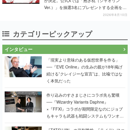
が決定。公式Xでは「抱き枕（シャオリン
Ver.）」を抽選3名にプレゼントする企画を実
施中
2026年8月10日
カテゴリーピックアップ
インタビュー
「現実より意味のある仮想世界を作る」
──『EVE Online』の生みの親が18年掲げ
続ける”クレイジーな宣言”は、比喩ではな
く本気だった
作り込みのすさまじさにコラボ先も驚嘆
──『Wizardry Variants Daphne』
×『FFXI』コラボが期間限定なのにジョブ
もキャラも武器も戦闘システムもワンオフ
で作り込まれた理由を両ディレクターに聞
く
『TATSUJIN』の弓削雅稔×『ライデンファ