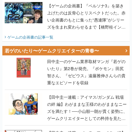
【ゲームの企画書】『ペルソナ3』を築き
上げたのは反骨心とリスペクトだった。赤
い企画書のもとに集った“愚連隊”がシリー
ズを生まれ変わらせるまで【橋野桂インタ
ビュー】
ゲームの企画書
の記事一覧
若ゲのいたり〜ゲームクリエイターの青春〜
田中圭一のゲーム業界取材マンガ『若ゲの
いたり』第2巻が発売。『ポケモン』田尻
智さん、『ゼビウス』遠藤雅伸さんらの貴
重なエピソードを収録
【田中圭一連載：アイマス/ガンダム 戦場
の絆 編】わがままな王様のわがままなニー
ズを満たす！──小山順一朗が貫く姿勢に、
ゲームクリエイターとしての矜持を見た
【若ゲのいたり最終回】