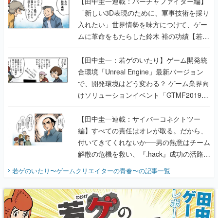
【田中圭一連載：バーチャファイター編】
「新しい3D表現のために、軍事技術を採り
入れたい」世界情勢を味方につけて、ゲー
ムに革命をもたらした鈴木 裕の功績【若ゲ
のいたり】
【田中圭一：若ゲのいたり】ゲーム開発統
合環境「Unreal Engine」最新バージョン
で、開発環境はどう変わる？ ゲーム業界向
けソリューションイベント「GTMF2019」
に行って、より理解を深めよう【PR】
【田中圭一連載：サイバーコネクトツー
編】すべての責任はオレが取る。だから、
付いてきてくれないか──男の熱意はチーム
解散の危機を救い、『.hack』成功の活路を
開く。業界の快男児・松山 洋に流れる血は
若ゲのいたり〜ゲームクリエイターの青春〜
の記事一覧
『少年ジャンプ』色だった【若ゲのいた
り】