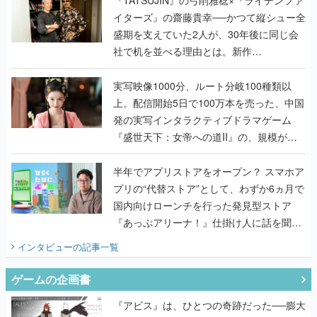
イターズ』の齋藤貴幸──かつて縦シュー全
盛期を支えていた2人が、30年後に同じ会
社で机を並べる理由とは。新作
『TATSUJIN EXTREME』で初タッグを組
んだレジェンド2人に訊く開発秘話
実写映像1000分、ルート分岐100種類以
上。配信開始5日で100万本を売った、中国
発の実写インタラクティブドラマゲーム
『盛世天下：女帝への道II』の、規模が違
うこだわりをプロデューサーに聞いた
半年でアプリストアをオープン？ スマホア
プリの“代替ストア”として、わずか6ヵ月で
国内向けローンチを行った発見型ストア
『あっぷアリーナ！』仕掛け人に話を聞い
てみた
インタビュー
の記事一覧
ゲームの企画書
『アビス』は、ひとつの奇跡だった──膨大