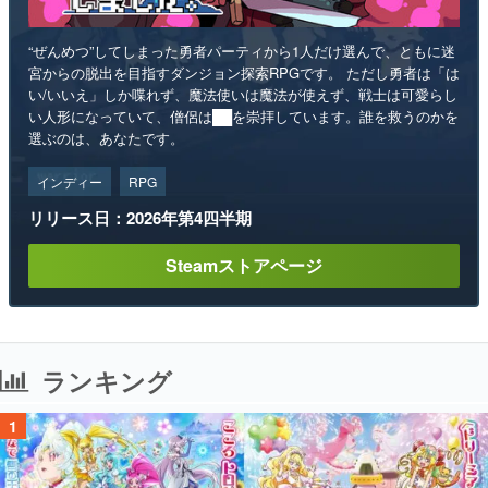
“ぜんめつ”してしまった勇者パーティから1人だけ選んで、ともに迷
宮からの脱出を目指すダンジョン探索RPGです。 ただし勇者は「は
い/いいえ」しか喋れず、魔法使いは魔法が使えず、戦士は可愛らし
い人形になっていて、僧侶は██を崇拝しています。誰を救うのかを
選ぶのは、あなたです。
インディー
RPG
リリース日：2026年第4四半期
Steamストアページ
ランキング
1