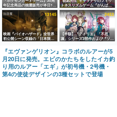
『ポケモンカードゲーム』30周
“朝凪先生”キャラデザのフィッ
年記念商品の抽選販売が本日12
トネスリズムゲーム『がんば
インタビュー
時より開始。拡張パック「30th
れ！チアリズム』Steamストア
注目度
13145
注目度
2453
CELEBRATION」のボックス
ページが公開。キャラクターの
連載・特集一覧
に、「プレミアムデッキセット
CVは陽向葵ゅかさん
エーフィ・ブラッキー」
「FUTURISTIC BOX」の計3商
殿堂入り記事
品
映画『バイオハザード』全世界
【半額】『アトリエ』「不思
SNS拡散数が数千以上！ ページビュー数万以上！ などな
ど。多くの人々に読まれた、電ファミ渾身の“殿堂入り”記
初公開シーン収録の「日本限
議」シリーズ3部作および『ソフ
事をまとめました。
定」予告映像が解禁。バイオの
ィーのアトリエ2』公式画集の
日（8月10日）にあわせて、
Kindle版が50%オフとなるセー
『エヴァンゲリオン』コラボのルアーが5
ゲームの企画書
「ラクーンシティ総合病院」へ
ルが開催中。各作品の設定画や
名作ゲームクリエイターの方々に製作時のエピソードをお
月20日に発売。エビのかたちをしたイカ釣
行く配達人の姿が披露
美麗なイラストの数々をふんだ
聞きし、ヒットする企画（ゲーム）とは何か？を探ってい
んに収録
きます。
り用のルアー「エギ」が初号機・2号機・
赫本
第4の使徒デザインの3種セットで登場
この物語を解いてはいけない。『赫本』は、〈試験問題〉
の形をした短編ホラー小説集です。
新世代に訊く
これからのデジタルゲーム市場を担う若きクリエイター達
の姿を追い、彼らのルーツと情熱を探っていきます。
ゲーム世代の作家たち
ゲームに多大な影響を受けた作家さんに取材し、ゲームが