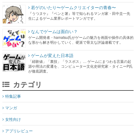
若ゲのいたり〜ゲームクリエイターの青春〜
『うつヌケ』『ペンと箸』等で知られるマンガ家・田中圭一先
生によるゲーム業界レポートマンガです。
なんでゲームは面白い？
ゲーム開発者・hamatsu氏がゲームの魅力を画面や操作の具体的
な形から解き明かしていく、硬派で骨太な評論連載です。
ゲームが変えた日本語
「経験値」「裏技」「ラスボス」… ゲームにまつわる言葉の起
源や用法の変遷を、コンピューター文化史研究家・タイニーP氏
が徹底調査。
カテゴリ
特集記事
マンガ
女性向け
アプリレビュー