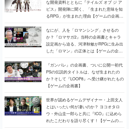
な開発資料とともに『テイルズ オブ ジ ア
ビス』開発陣に聞く、「生まれた意味を知
るRPG」が生まれた理由【ゲームの企画
書】
なにが、人を「ロマンシング」させるの
か？『ロマサガ2』当時の企画書とキャラ
設定画から迫る、河津秋敏がRPGに生み出
した「ロマン」の正体とは【ゲームの企画
書】
『ガンパレ』の企画書、ついに公開━初代
PSの伝説的タイトルは、なぜ生まれたの
か？そして『LOOP8』へ受け継がれたもの
【ゲームの企画書】
世界が認めるゲームデザイナー・上田文人
とはいったい何が凄いのか？ ヨコオタロ
ウ・外山圭一郎らと共に『ICO』に込めら
れたこだわりを語り尽くす！【ゲームの企
画書】