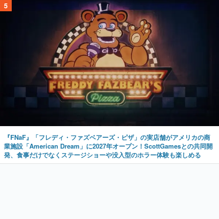
5
『FNaF』「フレディ・ファズベアーズ・ピザ」の実店舗がアメリカの商
業施設「American Dream」に2027年オープン！ScottGamesとの共同開
発、食事だけでなくステージショーや没入型のホラー体験も楽しめる