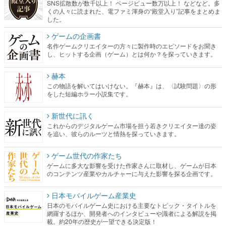
SNS拡散数が数千以上！ ページビュー数万以上！ などなど。多
くの人々に読まれた、電ファミ渾身の“殿堂入り”記事をまとめま
した。
ゲームの企画書
名作ゲームクリエイターの方々に製作時のエピソードをお聞き
し、ヒットする企画（ゲーム）とは何か？を探っていきます。
赫本
この物語を解いてはいけない。『赫本』は、〈試験問題〉の形
をした短編ホラー小説集です。
新世代に訊く
これからのデジタルゲーム市場を担う若きクリエイター達の姿
を追い、彼らのルーツと情熱を探っていきます。
ゲーム世代の作家たち
ゲームに多大な影響を受けた作家さんに取材し、ゲームが日本
のコンテンツ産業やカルチャーに与えた影響を探る企画です。
日本モバイルゲーム産業史
日本のモバイルゲーム史における主要なトピック・タイトルを
網羅するほか、開発者へのインタビューや識者による解説を掲
載。約20年の歴史が一望できる決定版！