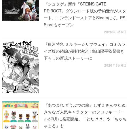
『シュタゲ』新作『STEINS;GATE
RE:BOOT』ダウンロード版の予約受付がスタ
ート、ニンテンドーストアとSteamにて。PS
Storeもオープン
2026年8月6日
『銀河特急 ミルキー☆サブウェイ』コミカラ
イズ版の続編が制作決定！亀山陽平監督書き
下ろしの新規ストーリーに
2026年8月6日
『あつまれ どうぶつの森』しずえさんやたぬ
きちなど人気キャラクターのフロッキードー
ルが9月に発売開始。「とたけけ」や「ちゃち
ゃまる」も