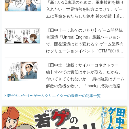
「新しい3D表現のために、軍事技術を採り
入れたい」世界情勢を味方につけて、ゲー
ムに革命をもたらした鈴木 裕の功績【若ゲ
のいたり】
【田中圭一：若ゲのいたり】ゲーム開発統
合環境「Unreal Engine」最新バージョン
で、開発環境はどう変わる？ ゲーム業界向
けソリューションイベント「GTMF2019」
に行って、より理解を深めよう【PR】
【田中圭一連載：サイバーコネクトツー
編】すべての責任はオレが取る。だから、
付いてきてくれないか──男の熱意はチーム
解散の危機を救い、『.hack』成功の活路を
開く。業界の快男児・松山 洋に流れる血は
若ゲのいたり〜ゲームクリエイターの青春〜
の記事一覧
『少年ジャンプ』色だった【若ゲのいた
り】