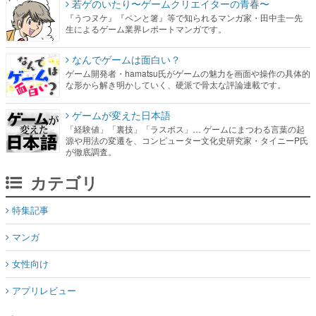
若ゲのいたり〜ゲームクリエイターの青春〜
『うつヌケ』『ペンと箸』等で知られるマンガ家・田中圭一先
生によるゲーム業界レポートマンガです。
なんでゲームは面白い？
ゲーム開発者・hamatsu氏がゲームの魅力を画面や操作の具体的
な形から解き明かしていく、硬派で骨太な評論連載です。
ゲームが変えた日本語
「経験値」「裏技」「ラスボス」… ゲームにまつわる言葉の起
源や用法の変遷を、コンピューター文化史研究家・タイニーP氏
が徹底調査。
カテゴリ
特集記事
マンガ
女性向け
アプリレビュー