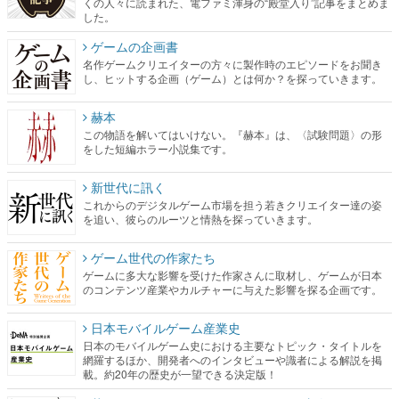
くの人々に読まれた、電ファミ渾身の“殿堂入り”記事をまとめま
した。
ゲームの企画書
名作ゲームクリエイターの方々に製作時のエピソードをお聞き
し、ヒットする企画（ゲーム）とは何か？を探っていきます。
赫本
この物語を解いてはいけない。『赫本』は、〈試験問題〉の形
をした短編ホラー小説集です。
新世代に訊く
これからのデジタルゲーム市場を担う若きクリエイター達の姿
を追い、彼らのルーツと情熱を探っていきます。
ゲーム世代の作家たち
ゲームに多大な影響を受けた作家さんに取材し、ゲームが日本
のコンテンツ産業やカルチャーに与えた影響を探る企画です。
日本モバイルゲーム産業史
日本のモバイルゲーム史における主要なトピック・タイトルを
網羅するほか、開発者へのインタビューや識者による解説を掲
載。約20年の歴史が一望できる決定版！