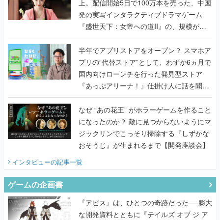
上。配信開始5日で100万本を売った、中国
発の実写インタラクティブドラマゲーム
『盛世天下：女帝への道II』の、規模が違
うこだわりをプロデューサーに聞いた
半年でアプリストアをオープン？ スマホア
プリの“代替ストア”として、わずか6ヵ月で
国内向けローンチを行った発見型ストア
『あっぷアリーナ！』仕掛け人に話を聞い
てみた
なぜ “あの花王” がホラーゲームを作ること
になったのか？ 敵に見つからないようにマ
ジックリンでこっそり掃除する『しずかな
おそうじ』が生まれるまで【開発座談会】
インタビュー
の記事一覧
ゲームの企画書
『アビス』は、ひとつの奇跡だった──膨大
な開発資料とともに『テイルズ オブ ジ ア