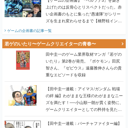
【ゲームの企画書】『ペルソナ3』を築き
上げたのは反骨心とリスペクトだった。赤
い企画書のもとに集った“愚連隊”がシリー
ズを生まれ変わらせるまで【橋野桂インタ
ビュー】
ゲームの企画書
の記事一覧
若ゲのいたり〜ゲームクリエイターの青春〜
田中圭一のゲーム業界取材マンガ『若ゲの
いたり』第2巻が発売。『ポケモン』田尻
智さん、『ゼビウス』遠藤雅伸さんらの貴
重なエピソードを収録
【田中圭一連載：アイマス/ガンダム 戦場
の絆 編】わがままな王様のわがままなニー
ズを満たす！──小山順一朗が貫く姿勢に、
ゲームクリエイターとしての矜持を見た
【若ゲのいたり最終回】
【田中圭一連載：バーチャファイター編】