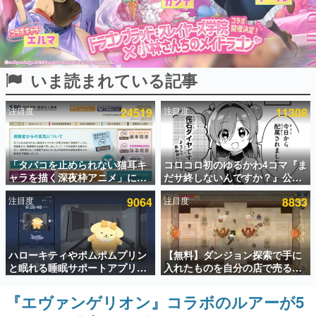
インタビュー
連載・特集一覧
いま読まれている記事
殿堂入り記事
SNS拡散数が数千以上！ ページビュー数万以上！ などな
ど。多くの人々に読まれた、電ファミ渾身の“殿堂入り”記
注目度
24519
注目度
11308
事をまとめました。
ゲームの企画書
名作ゲームクリエイターの方々に製作時のエピソードをお
聞きし、ヒットする企画（ゲーム）とは何か？を探ってい
「タバコを止められない猫耳キ
コロコロ初のゆるかわ4コマ『ま
きます。
ャラを描く深夜枠アニメ」に視
だサ終しないんですか？』公開
聴者の一部から批判意見。違法
スタート。主人公は新入社員の
赫本
注目度
9064
注目度
8833
薬物の使用と思わしき描写も含
侘石ダイヤ、ゲーム会社を舞台
この物語を解いてはいけない。『赫本』は、〈試験問題〉
めて、BPOが議論を交わす
にトラブルへ対応する社員たち
の形をした短編ホラー小説集です。
を描く
新世代に訊く
ハローキティやポムポムプリン
【無料】ダンジョン探索で手に
これからのデジタルゲーム市場を担う若きクリエイター達
と眠れる睡眠サポートアプリ
入れたものを自分の店で売るゲ
の姿を追い、彼らのルーツと情熱を探っていきます。
『ゆめたび』が配信中。キャラ
ーム『Moonlighter』がSteam
ごとのASMRや目覚ましアラー
にて無料配布中！続編
『エヴァンゲリオン』コラボのルアーが5
ゲーム世代の作家たち
ムも搭載
『Moonlighter 2』の9月2日正
ゲームに多大な影響を受けた作家さんに取材し、ゲームが