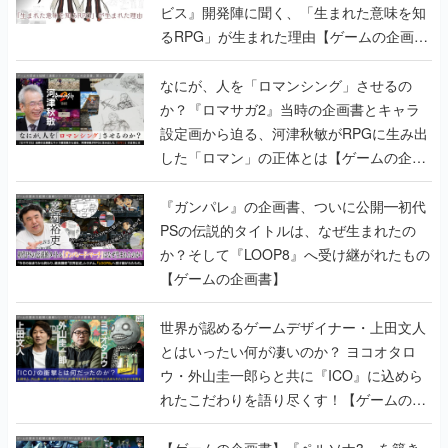
ビス』開発陣に聞く、「生まれた意味を知
るRPG」が生まれた理由【ゲームの企画
書】
なにが、人を「ロマンシング」させるの
か？『ロマサガ2』当時の企画書とキャラ
設定画から迫る、河津秋敏がRPGに生み出
した「ロマン」の正体とは【ゲームの企画
書】
『ガンパレ』の企画書、ついに公開━初代
PSの伝説的タイトルは、なぜ生まれたの
か？そして『LOOP8』へ受け継がれたもの
【ゲームの企画書】
世界が認めるゲームデザイナー・上田文人
とはいったい何が凄いのか？ ヨコオタロ
ウ・外山圭一郎らと共に『ICO』に込めら
れたこだわりを語り尽くす！【ゲームの企
画書】