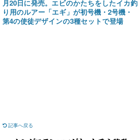
月20日に発売。エビのかたちをしたイカ釣
式リリースを記念したキャンペ
日本のコンテンツ産業やカルチャーに与えた影響を探る企
ーン
り用のルアー「エギ」が初号機・2号機・
画です。
第4の使徒デザインの3種セットで登場
日本モバイルゲーム産業史
日本のモバイルゲーム史における主要なトピック・タイト
ルを網羅するほか、開発者へのインタビューや識者による
解説を掲載。約20年の歴史が一望できる決定版！
若ゲのいたり〜ゲームクリエイターの青春〜
『うつヌケ』『ペンと箸』等で知られるマンガ家・田中圭
一先生によるゲーム業界レポートマンガです。
なんでゲームは面白い？
ゲーム開発者・hamatsu氏がゲームの魅力を画面や操作の
具体的な形から解き明かしていく、硬派で骨太な評論連載
です。
ゲームが変えた日本語
「経験値」「裏技」「ラスボス」… ゲームにまつわる言葉
の起源や用法の変遷を、コンピューター文化史研究家・タ
イニーP氏が徹底調査。
カテゴリ
記事へ戻る
特集記事