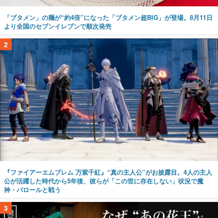
「ブタメン」の麺が“約4倍”になった「ブタメン超BIG」が登場。8月11日
より全国のセブンイレブンで順次発売
2
『ファイアーエムブレム 万紫千紅』“真の主人公”がお披露目。4人の主人
公が活躍した時代から5年後、彼らが「この世に存在しない」状況で魔
神・バロールと戦う
3