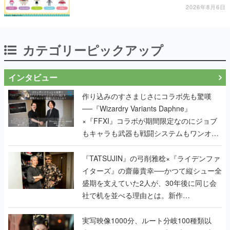
2026年8月6日
カテゴリーピックアップ
インタビュー
作り込みのすさまじさにコラボ先も驚嘆
──『Wizardry Variants Daphne』
×『FFXI』コラボが期間限定なのにジョブ
もキャラも武器も戦闘システムもワンオフ
で作り込まれた理由を両ディレクターに聞
く
『TATSUJIN』の弓削雅稔×『ライデンファ
イターズ』の齋藤貴幸──かつて縦シュー全
盛期を支えていた2人が、30年後に同じ会
社で机を並べる理由とは。新作
『TATSUJIN EXTREME』で初タッグを組
んだレジェンド2人に訊く開発秘話
実写映像1000分、ルート分岐100種類以