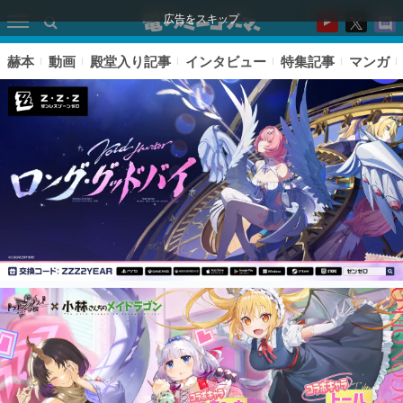
広告をスキップ
赫本
動画
殿堂入り記事
インタビュー
特集記事
マンガ
ピックアップ
電ファミのいま読まれている記事ランキング
アプリセール情報