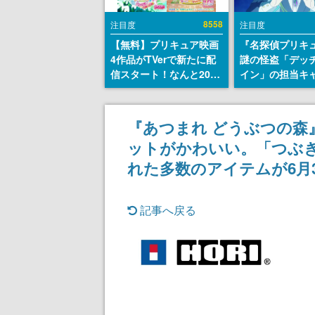
8558
注目度
注目度
【無料】プリキュア映画
『名探偵プリキ
4作品がTVerで新たに配
謎の怪盗「デッ
信スタート！なんと2018
イン」の担当キ
年～2024年の映画ほぼす
天﨑滉平さんと
べてが見放題に、ぶっち
『Re:ゼロから
ゃけありえないラインナ
世界生活』オッ
『あつまれ どうぶつの森
ップ
『ヒプノシスマ
ットがかわいい。「つぶ
田三郎役など
れた多数のアイテムが6月
記事へ戻る