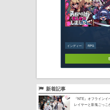
インディー
RPG
新着記事
『NTE』オフライン
レイヤーと影鬼ごっこ