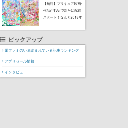
と影鬼ごっこが楽しめる
【無料】プリキュア映画4
作品がTVerで新たに配信
スタート！なんと2018年
～2024年の映画ほぼすべ
てが見放題に、ぶっちゃ
ピックアップ
けありえないラインナッ
プ
電ファミのいま読まれている記事ランキング
アプリセール情報
インタビュー