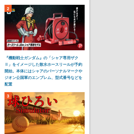
2
『機動戦士ガンダム』の「シャア専用ザク
Ⅱ」をイメージした散水ホースリールが予約
開始。本体にはシャアのパーソナルマークや
ジオン公国軍のエンブレム、型式番号などを
配置
3