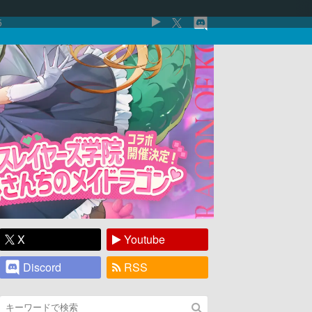
5
X
Youtube
Discord
RSS