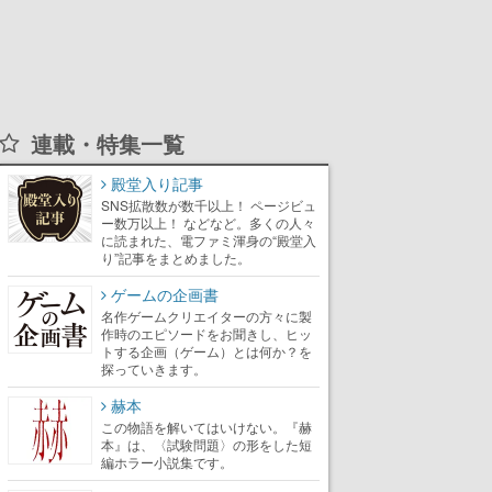
連載・特集一覧
殿堂入り記事
SNS拡散数が数千以上！ ページビュ
ー数万以上！ などなど。多くの人々
に読まれた、電ファミ渾身の“殿堂入
り”記事をまとめました。
ゲームの企画書
名作ゲームクリエイターの方々に製
作時のエピソードをお聞きし、ヒッ
トする企画（ゲーム）とは何か？を
探っていきます。
赫本
この物語を解いてはいけない。『赫
本』は、〈試験問題〉の形をした短
編ホラー小説集です。