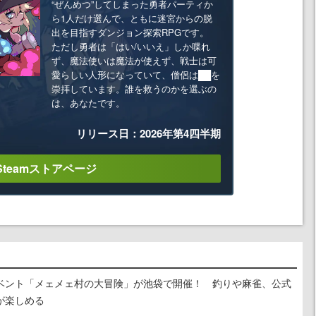
“ぜんめつ”してしまった勇者パーティか
ら1人だけ選んで、ともに迷宮からの脱
出を目指すダンジョン探索RPGです。
ただし勇者は「はい/いいえ」しか喋れ
ず、魔法使いは魔法が使えず、戦士は可
愛らしい人形になっていて、僧侶は██を
崇拝しています。誰を救うのかを選ぶの
は、あなたです。
リリース日：2026年第4四半期
Steamストアページ
イベント「メェメェ村の大冒険」が池袋で開催！ 釣りや麻雀、公式
が楽しめる