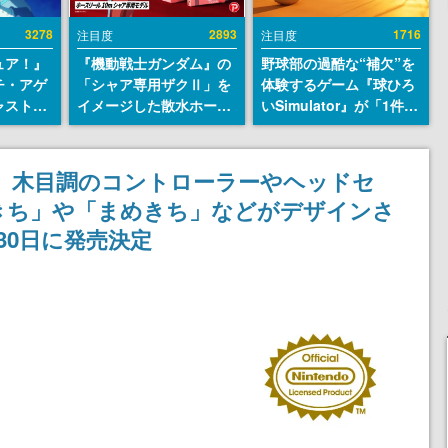
3278
2893
1716
注目度
注目度
ュア！』
『機動戦士ガンダム』の
野球部の過酷な“補欠”を
チ・アゲ
「シャア専用ザクⅡ」を
体験するゲーム『球ひろ
ャストは
イメージした散水ホース
いSimulator』が「1件」
判明。
リールが予約開始。本体
のウィッシュリストをも
始める異
にはシャアのパーソナル
とにチェコ語に対応し
トー役、
マークやジオン公国軍の
SNSで話題に。『キング
』木目調のコントローラーやヘッドセ
イク』山
エンブレム、型式番号な
ダム・カム』開発元やチ
きち」や「まめきち」などがデザインさ
どを配置
ェコのプロ野球選手から
称賛の声
30日に発売決定