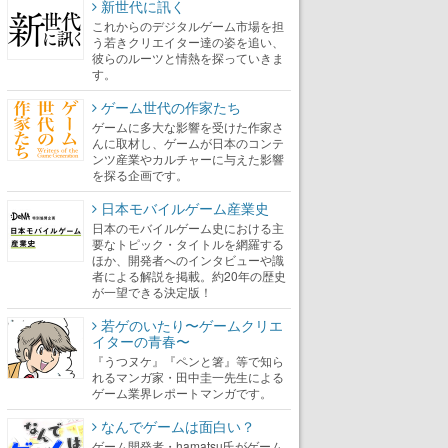
新世代に訊く
これからのデジタルゲーム市場を担
う若きクリエイター達の姿を追い、
彼らのルーツと情熱を探っていきま
す。
ゲーム世代の作家たち
ゲームに多大な影響を受けた作家さ
んに取材し、ゲームが日本のコンテ
ンツ産業やカルチャーに与えた影響
を探る企画です。
日本モバイルゲーム産業史
日本のモバイルゲーム史における主
要なトピック・タイトルを網羅する
ほか、開発者へのインタビューや識
者による解説を掲載。約20年の歴史
が一望できる決定版！
若ゲのいたり〜ゲームクリエ
イターの青春〜
『うつヌケ』『ペンと箸』等で知ら
れるマンガ家・田中圭一先生による
ゲーム業界レポートマンガです。
なんでゲームは面白い？
ゲーム開発者・hamatsu氏がゲーム