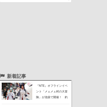
新着記事
『NTE』オフラインイベ
ント「メェメェ村の大冒
険」が池袋で開催！ 釣
りや麻雀、公式レイヤー