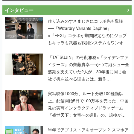
インタビュー
作り込みのすさまじさにコラボ先も驚嘆
──『Wizardry Variants Daphne』
×『FFXI』コラボが期間限定なのにジョブ
もキャラも武器も戦闘システムもワンオフ
で作り込まれた理由を両ディレクターに聞
く
『TATSUJIN』の弓削雅稔×『ライデンファ
イターズ』の齋藤貴幸──かつて縦シュー全
盛期を支えていた2人が、30年後に同じ会
社で机を並べる理由とは。新作
『TATSUJIN EXTREME』で初タッグを組
んだレジェンド2人に訊く開発秘話
実写映像1000分、ルート分岐100種類以
上。配信開始5日で100万本を売った、中国
発の実写インタラクティブドラマゲーム
『盛世天下：女帝への道II』の、規模が違
うこだわりをプロデューサーに聞いた
半年でアプリストアをオープン？ スマホア