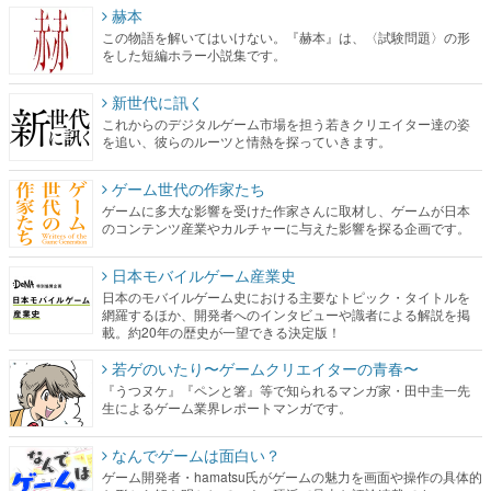
赫本
この物語を解いてはいけない。『赫本』は、〈試験問題〉の形
をした短編ホラー小説集です。
新世代に訊く
これからのデジタルゲーム市場を担う若きクリエイター達の姿
を追い、彼らのルーツと情熱を探っていきます。
ゲーム世代の作家たち
ゲームに多大な影響を受けた作家さんに取材し、ゲームが日本
のコンテンツ産業やカルチャーに与えた影響を探る企画です。
日本モバイルゲーム産業史
日本のモバイルゲーム史における主要なトピック・タイトルを
網羅するほか、開発者へのインタビューや識者による解説を掲
載。約20年の歴史が一望できる決定版！
若ゲのいたり〜ゲームクリエイターの青春〜
『うつヌケ』『ペンと箸』等で知られるマンガ家・田中圭一先
生によるゲーム業界レポートマンガです。
なんでゲームは面白い？
ゲーム開発者・hamatsu氏がゲームの魅力を画面や操作の具体的