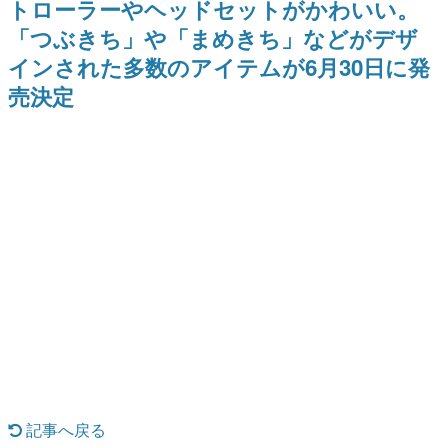
トローラーやヘッドセットがかわいい。
日本のコンテンツ産業やカルチャーに与えた影響を探る企
「つぶきち」や「まめきち」などがデザ
画です。
インされた多数のアイテムが6月30日に発
日本モバイルゲーム産業史
日本のモバイルゲーム史における主要なトピック・タイト
売決定
ルを網羅するほか、開発者へのインタビューや識者による
解説を掲載。約20年の歴史が一望できる決定版！
若ゲのいたり〜ゲームクリエイターの青春〜
『うつヌケ』『ペンと箸』等で知られるマンガ家・田中圭
一先生によるゲーム業界レポートマンガです。
なんでゲームは面白い？
ゲーム開発者・hamatsu氏がゲームの魅力を画面や操作の
具体的な形から解き明かしていく、硬派で骨太な評論連載
です。
ゲームが変えた日本語
「経験値」「裏技」「ラスボス」… ゲームにまつわる言葉
の起源や用法の変遷を、コンピューター文化史研究家・タ
イニーP氏が徹底調査。
カテゴリ
記事へ戻る
特集記事