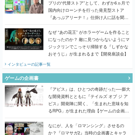
プリの“代替ストア”として、わずか6ヵ月で
国内向けローンチを行った発見型ストア
『あっぷアリーナ！』仕掛け人に話を聞い
てみた
なぜ “あの花王” がホラーゲームを作ること
になったのか？ 敵に見つからないようにマ
ジックリンでこっそり掃除する『しずかな
おそうじ』が生まれるまで【開発座談会】
インタビュー
の記事一覧
ゲームの企画書
『アビス』は、ひとつの奇跡だった──膨大
な開発資料とともに『テイルズ オブ ジ ア
ビス』開発陣に聞く、「生まれた意味を知
るRPG」が生まれた理由【ゲームの企画
書】
なにが、人を「ロマンシング」させるの
か？『ロマサガ2』当時の企画書とキャラ