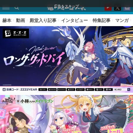
広告をスキップ
赫本
動画
殿堂入り記事
インタビュー
特集記事
マンガ
ピックアップ
電ファミのいま読まれている記事ランキング
アプリセール情報