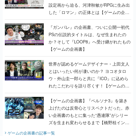
設定画から迫る、河津秋敏がRPGに生み出
した「ロマン」の正体とは【ゲームの企画
書】
『ガンパレ』の企画書、ついに公開━初代
PSの伝説的タイトルは、なぜ生まれたの
か？そして『LOOP8』へ受け継がれたもの
【ゲームの企画書】
世界が認めるゲームデザイナー・上田文人
とはいったい何が凄いのか？ ヨコオタロ
ウ・外山圭一郎らと共に『ICO』に込めら
れたこだわりを語り尽くす！【ゲームの企
画書】
【ゲームの企画書】『ペルソナ3』を築き
上げたのは反骨心とリスペクトだった。赤
い企画書のもとに集った“愚連隊”がシリー
ズを生まれ変わらせるまで【橋野桂インタ
ビュー】
ゲームの企画書
の記事一覧