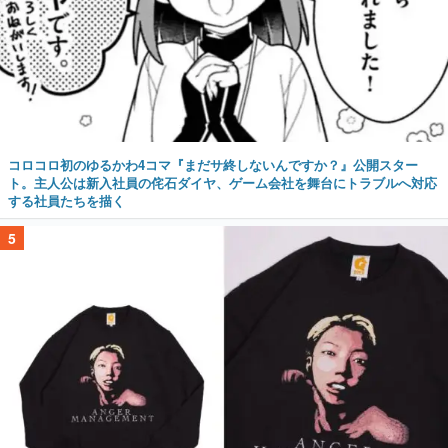
コロコロ初のゆるかわ4コマ『まだサ終しないんですか？』公開スター
ト。主人公は新入社員の侘石ダイヤ、ゲーム会社を舞台にトラブルへ対応
する社員たちを描く
5