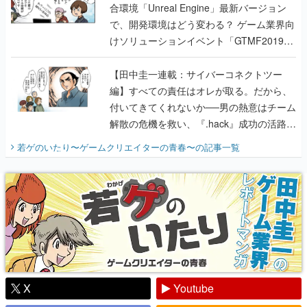
合環境「Unreal Engine」最新バージョン
で、開発環境はどう変わる？ ゲーム業界向
けソリューションイベント「GTMF2019」
に行って、より理解を深めよう【PR】
【田中圭一連載：サイバーコネクトツー
編】すべての責任はオレが取る。だから、
付いてきてくれないか──男の熱意はチーム
解散の危機を救い、『.hack』成功の活路を
開く。業界の快男児・松山 洋に流れる血は
若ゲのいたり〜ゲームクリエイターの青春〜
の記事一覧
『少年ジャンプ』色だった【若ゲのいた
り】
X
Youtube