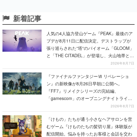
新着記事
人気の4人協力登山ゲーム『PEAK』最後のア
プデが8月11日に配信決定。デストラップが
張り巡らされた“塔“のバイオーム「GLOOM」
と「THE CITADEL」が登場し、火山地帯と入
れ替わる
2026年8月7日
『ファイナルファンタジーⅦ リベレーショ
ン』の新映像が8月26日早朝に公開へ。
『FF7』リメイクシリーズの完結編、
「gamescom」のオープニングナイトライブ
にてディレクターの浜口直樹氏が登壇する予
2026年8月7日
定
「けもの」たちが通う小さなヘアサロンを営
むゲーム『けものたちの髪切り屋』体験版が
配信開始。悩みを持ったお客様と会話を交わ