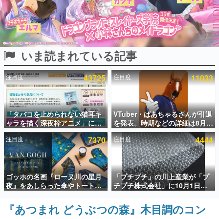
インタビュー
連載・特集一覧
いま読まれている記事
殿堂入り記事
SNS拡散数が数千以上！ ページビュー数万以上！ などな
ど。多くの人々に読まれた、電ファミ渾身の“殿堂入り”記
注目度
43725
注目度
11033
事をまとめました。
ゲームの企画書
名作ゲームクリエイターの方々に製作時のエピソードをお
聞きし、ヒットする企画（ゲーム）とは何か？を探ってい
「タバコを止められない猫耳キ
VTuber・ばあちゃるさんが引退
きます。
ャラを描く深夜枠アニメ」に視
を発表。時期などの詳細は8月9
聴者の一部から批判意見。違法
日15時からの配信で説明
赫本
注目度
7370
注目度
4444
薬物の使用と思しき描写も含め
この物語を解いてはいけない。『赫本』は、〈試験問題〉
て、BPOが議論を交わす
の形をした短編ホラー小説集です。
新世代に訊く
ゴッホの名画『ローヌ川の星月
「プチプチ」の川上産業が「プ
これからのデジタルゲーム市場を担う若きクリエイター達
夜』をあしらった傘やトートバ
チプチ株式会社」に10月1日よ
の姿を追い、彼らのルーツと情熱を探っていきます。
ッグなどが登場。8月7日21時よ
り社名変更へ。創業58年で初め
り2日間限定で予約販売
ての変更で、“プチッ”と鳴るお
『あつまれ どうぶつの森』木目調のコン
ゲーム世代の作家たち
なじみの緩衝材が会社の名前に
ゲームに多大な影響を受けた作家さんに取材し、ゲームが