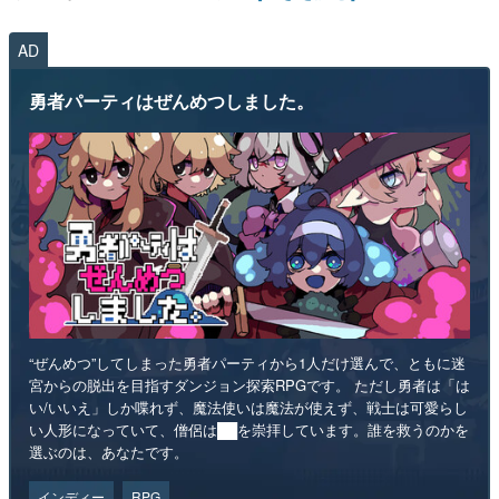
AD
勇者パーティはぜんめつしました。
“ぜんめつ”してしまった勇者パーティから1人だけ選んで、ともに迷
宮からの脱出を目指すダンジョン探索RPGです。 ただし勇者は「は
い/いいえ」しか喋れず、魔法使いは魔法が使えず、戦士は可愛らし
い人形になっていて、僧侶は██を崇拝しています。誰を救うのかを
選ぶのは、あなたです。
インディー
RPG