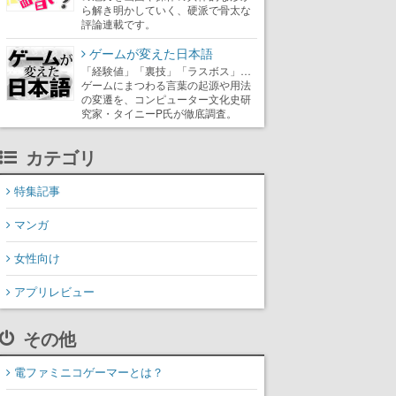
ら解き明かしていく、硬派で骨太な
評論連載です。
ゲームが変えた日本語
「経験値」「裏技」「ラスボス」…
ゲームにまつわる言葉の起源や用法
の変遷を、コンピューター文化史研
究家・タイニーP氏が徹底調査。
カテゴリ
特集記事
マンガ
女性向け
アプリレビュー
その他
電ファミニコゲーマーとは？