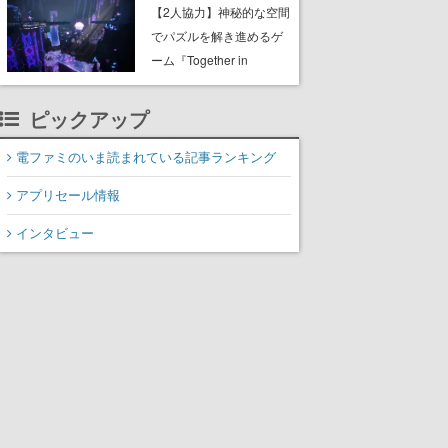
ャッチコピーは「三度の
【2人協力】神秘的な空間
飯より靴を舐めよう」と
でパズルを解き進めるゲ
前のめり。公式アカウン
ーム『Together in
トも開設され、2026年リ
Forgotten Lands』が本日
リースに向けて開発中
8月8日Steamでリリー
ピックアップ
ス。時に忘れ去られた世
界の古代洞窟を舞台に、4
電ファミのいま読まれている記事ランキング
つのバイオームを探索し
アプリセール情報
ながら脱出を目指す
インタビュー