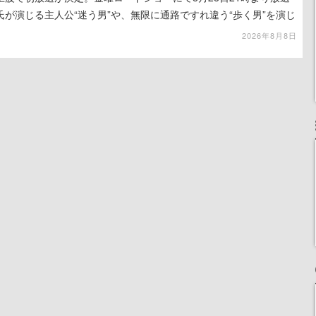
が演じる主人公“迷う男”や、無限に通路ですれ違う“歩く男”を演じ
演技は必見
2026年8月8日