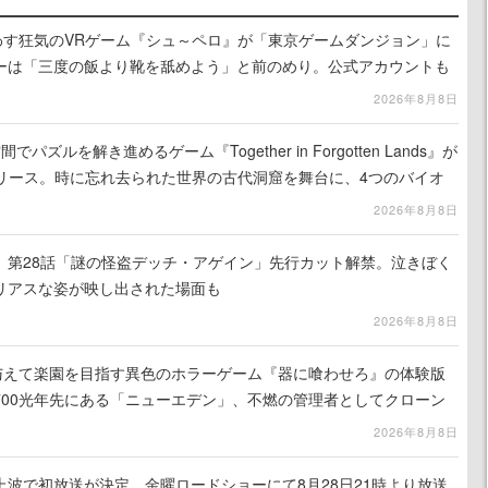
わす狂気のVRゲーム『シュ～ペロ』が「東京ゲームダンジョン」に
ーは「三度の飯より靴を舐めよう」と前のめり。公式アカウントも
リースに向けて開発中
2026年8月8日
ズルを解き進めるゲーム『Together in Forgotten Lands』が
でリリース。時に忘れ去られた世界の古代洞窟を舞台に、4つのバイオ
出を目指す
2026年8月8日
』第28話「謎の怪盗デッチ・アゲイン」先行カット解禁。泣きぼく
リアスな姿が映し出された場面も
2026年8月8日
を与えて楽園を目指す異色のホラーゲーム『器に喰わせろ』の体験版
700光年先にある「ニューエデン」、不燃の管理者としてクローン
て神に捧げる
2026年8月8日
波で初放送が決定。金曜ロードショーにて8月28日21時より放送