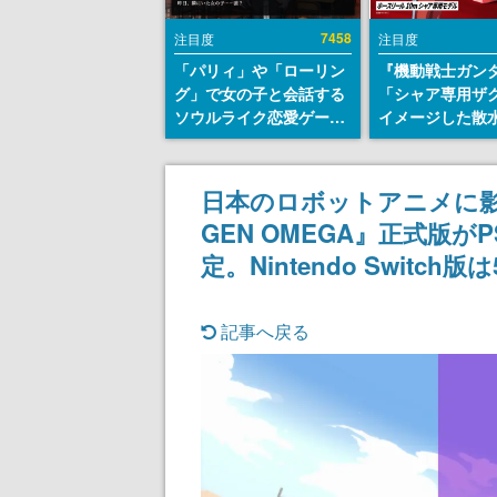
7458
注目度
注目度
「パリィ」や「ローリン
『機動戦士ガン
グ」で女の子と会話する
「シャア専用ザ
ソウルライク恋愛ゲーム
イメージした散
『小早川さんはソウルラ
リールが予約開
イク』無料公開。返事に
にはシャアのパ
失敗すると「YOU
マークやジオン
日本のロボットアニメに影
DIED」
エンブレム、型
GEN OMEGA』正式版がP
どを配置
定。Nintendo Switch
記事へ戻る