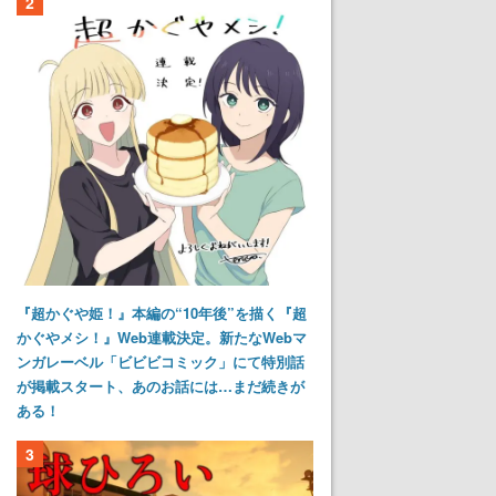
2
『超かぐや姫！』本編の“10年後”を描く『超
かぐやメシ！』Web連載決定。新たなWebマ
ンガレーベル「ビビビコミック」にて特別話
が掲載スタート、あのお話には…まだ続きが
ある！
3