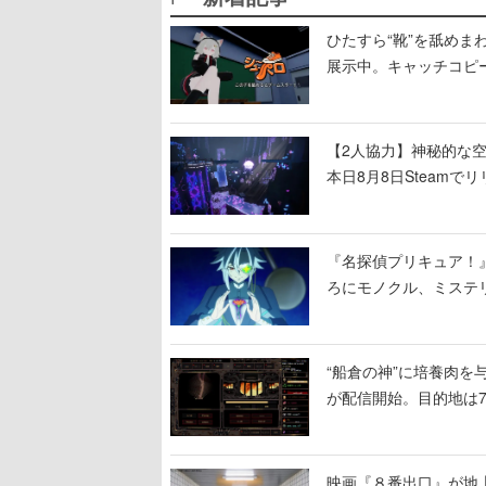
ひたすら“靴”を舐めま
展示中。キャッチコピ
開設され、2026年リ
【2人協力】神秘的な空間でパ
本日8月8日Steam
ームを探索しながら脱
『名探偵プリキュア！
ろにモノクル、ミステ
“船倉の神”に培養肉
が配信開始。目的地は
人間を増やし、加工し
映画『８番出口』が地上