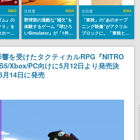
5863
4004
3564
注目度
注目度
ダム』の
野球部の過酷な“補欠”を
「東映」の“あのオープ
クⅡ」を
体験するゲーム『球ひろ
ニング映像”がアクリル
水ホース
いSimulator』が「1件」
ブロックに。「東映ヒス
始。本体
のウィッシュリストをも
トリカル グッズコレクシ
ーソナル
とにチェコ語に対応し
ョン」が8月下旬より発
公国軍の
SNSで話題に。『キング
売
響を受けたタクティカルRPG『NITRO
式番号な
ダム・カム』開発元やチ
S5/Xbox/PC向けに5月12日より発売決
ェコのプロ野球選手から
称賛の声
版は5月14日に発売