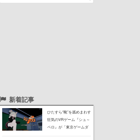
新着記事
ひたすら“靴”を舐めまわす
狂気のVRゲーム『シュ～
ペロ』が「東京ゲームダ
ンジョン」に展示中。キ