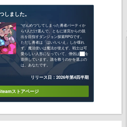
つしました。
“ぜんめつ”してしまった勇者パーティか
ら1人だけ選んで、ともに迷宮からの脱
出を目指すダンジョン探索RPGです。
ただし勇者は「はい/いいえ」しか喋れ
ず、魔法使いは魔法が使えず、戦士は可
愛らしい人形になっていて、僧侶は██を
崇拝しています。誰を救うのかを選ぶの
は、あなたです。
リリース日：2026年第4四半期
Steamストアページ