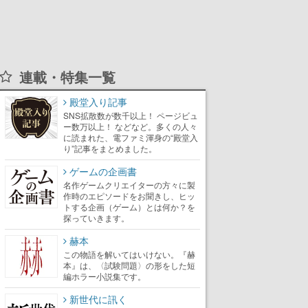
連載・特集一覧
殿堂入り記事
SNS拡散数が数千以上！ ページビュ
ー数万以上！ などなど。多くの人々
に読まれた、電ファミ渾身の“殿堂入
り”記事をまとめました。
ゲームの企画書
名作ゲームクリエイターの方々に製
作時のエピソードをお聞きし、ヒッ
トする企画（ゲーム）とは何か？を
探っていきます。
赫本
この物語を解いてはいけない。『赫
本』は、〈試験問題〉の形をした短
編ホラー小説集です。
新世代に訊く