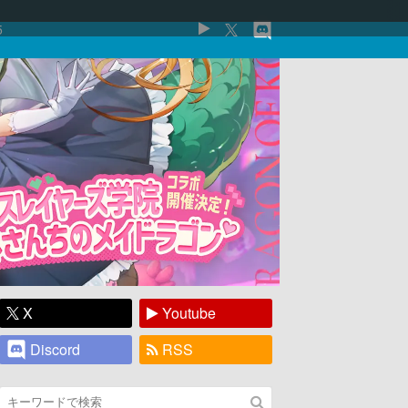
5
X
Youtube
Discord
RSS