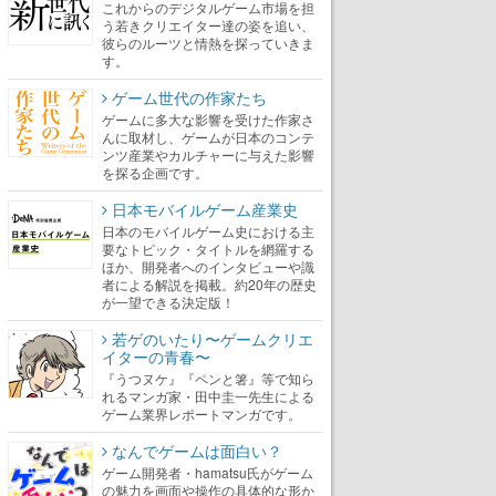
これからのデジタルゲーム市場を担
う若きクリエイター達の姿を追い、
彼らのルーツと情熱を探っていきま
す。
ゲーム世代の作家たち
ゲームに多大な影響を受けた作家さ
んに取材し、ゲームが日本のコンテ
ンツ産業やカルチャーに与えた影響
を探る企画です。
日本モバイルゲーム産業史
日本のモバイルゲーム史における主
要なトピック・タイトルを網羅する
ほか、開発者へのインタビューや識
者による解説を掲載。約20年の歴史
が一望できる決定版！
若ゲのいたり〜ゲームクリエ
イターの青春〜
『うつヌケ』『ペンと箸』等で知ら
れるマンガ家・田中圭一先生による
ゲーム業界レポートマンガです。
なんでゲームは面白い？
ゲーム開発者・hamatsu氏がゲーム
の魅力を画面や操作の具体的な形か