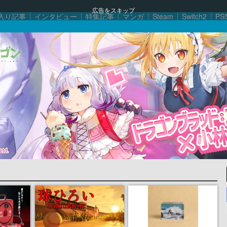
広告をスキップ
入り記事
インタビュー
特集記事
マンガ
Steam
Switch2
PS