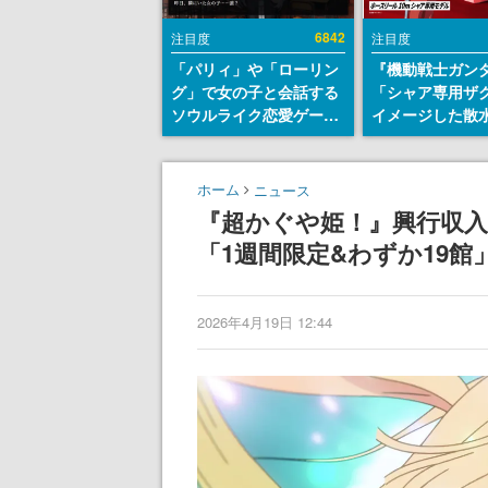
6842
注目度
注目度
「パリィ」や「ローリン
『機動戦士ガン
グ」で女の子と会話する
「シャア専用ザ
ソウルライク恋愛ゲーム
イメージした散
『小早川さんはソウルラ
リールが予約開
イク』無料公開。返事に
にはシャアのパ
失敗すると「YOU
マークやジオン
ホーム
ニュース
DIED」
エンブレム、型
『超かぐや姫！』興行収入2
どを配置
「1週間限定&わずか19
2026年4月19日 12:44