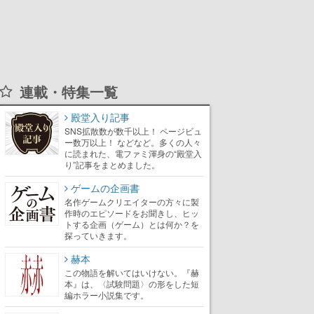
連載・特集一覧
殿堂入り記事
SNS拡散数が数千以上！ ページビュ
ー数万以上！ などなど。多くの人々
に読まれた、電ファミ渾身の“殿堂入
り”記事をまとめました。
ゲームの企画書
名作ゲームクリエイターの方々に製
作時のエピソードをお聞きし、ヒッ
トする企画（ゲーム）とは何か？を
探っていきます。
赫本
この物語を解いてはいけない。『赫
本』は、〈試験問題〉の形をした短
編ホラー小説集です。