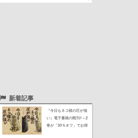
新着記事
『今日もネコ様の圧が強
い』電子書籍の既刊1～2
巻が「30％オフ」でお得
に。ジト目でツンツンし