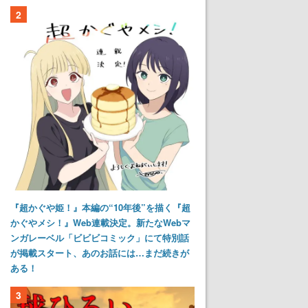
2
『超かぐや姫！』本編の“10年後”を描く『超
かぐやメシ！』Web連載決定。新たなWebマ
ンガレーベル「ビビビコミック」にて特別話
が掲載スタート、あのお話には…まだ続きが
ある！
3