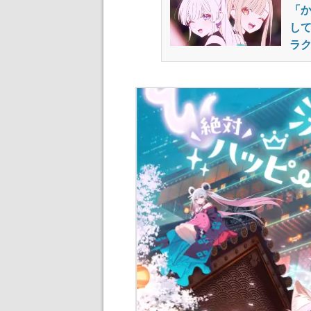
「
して
ラ