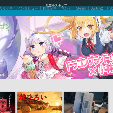
広告をスキップ
入り記事
インタビュー
特集記事
マンガ
Steam
Switch2
PS