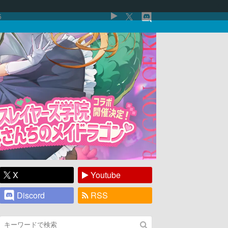
5
X
Youtube
Discord
RSS