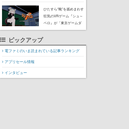
たネコたちと、ネコを溺
愛する人間のすれ違いを
ひたすら“靴”を舐めまわす
描く
狂気のVRゲーム『シュ～
ペロ』が「東京ゲームダ
ンジョン」に展示中。キ
ャッチコピーは「三度の
ピックアップ
飯より靴を舐めよう」と
前のめり。公式アカウン
電ファミのいま読まれている記事ランキング
トも開設され、2026年リ
アプリセール情報
リースに向けて開発中
インタビュー