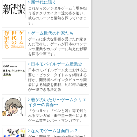
新世代に訊く
これからのデジタルゲーム市場を担
う若きクリエイター達の姿を追い、
彼らのルーツと情熱を探っていきま
す。
ゲーム世代の作家たち
ゲームに多大な影響を受けた作家さ
んに取材し、ゲームが日本のコンテ
ンツ産業やカルチャーに与えた影響
を探る企画です。
日本モバイルゲーム産業史
日本のモバイルゲーム史における主
要なトピック・タイトルを網羅する
ほか、開発者へのインタビューや識
者による解説を掲載。約20年の歴史
が一望できる決定版！
若ゲのいたり〜ゲームクリエ
イターの青春〜
『うつヌケ』『ペンと箸』等で知ら
れるマンガ家・田中圭一先生による
ゲーム業界レポートマンガです。
なんでゲームは面白い？
ゲーム開発者・hamatsu氏がゲーム