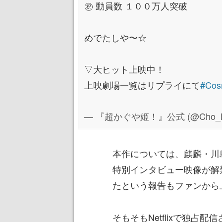
㊗️ 動員数 １００万人突破
めでたしや〜☆
▽大ヒット上映中！
上映劇場一覧はリプライにて
#Cos
— 『超かぐや姫！』公式 (@Cho_Ka
本作については、麒麟・川
特別インタビュー映像が解
たという報告もファンから
そもそもNetflixで独