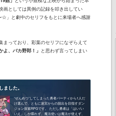
という小規模な上映から始まった本
19館」
映画としては異例の記録を叩き出してい
〜☆」と劇中のセリフをもとに来場者へ感謝
集まっており、彩葉のセリフになぞらえて
と思わず言ってしまい
かよ、バカ野郎！」
しました。
“ぜんめつ”してしまった勇者パーティから1人だ
け選んで、ともに迷宮からの脱出を目指すダン
ジョン探索RPGです。 ただし勇者は「はい/い
いえ」しか喋れず、魔法使いは魔法が使えず、