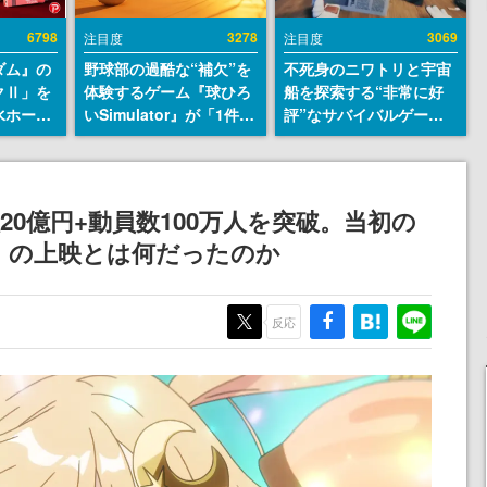
6798
3278
3069
注目度
注目度
ダム』の
野球部の過酷な“補欠”を
不死身のニワトリと宇宙
クⅡ」を
体験するゲーム『球ひろ
船を探索する“非常に好
水ホース
いSimulator』が「1件」
評”なサバイバルゲーム
始。本体
のウィッシュリストをも
『Breathedge』が無料
ーソナル
とにチェコ語に対応し
で配布中。入手できる期
公国軍の
SNSで話題に。『キング
間は8月10日まで
式番号な
ダム・カム』開発元やチ
0億円+動員数100万人を突破。当初の
ェコのプロ野球選手から
館」の上映とは何だったのか
称賛の声
反応