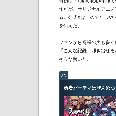
当初は
「1週間限定&わずか
作だが、オリジナルアニメ
る。公式Xは「めでたしや
を伝えた。
ファンから祝福の声も多く
「こんな記録…叩き出せる
そうな勢いだ。
AD
勇者パーティはぜんめつ