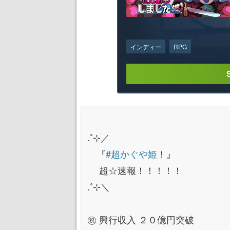
インディー
RPG
.˚⊹／
『
#超かぐや姫
！』
超☆速報！！！！！
.˚⊹＼
㊗️ 興行収入 ２０億円突破