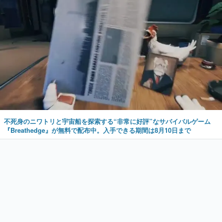
不死身のニワトリと宇宙船を探索する“非常に好評”なサバイバルゲーム
『Breathedge』が無料で配布中。入手できる期間は8月10日まで