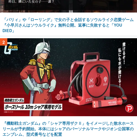
『小早川さんはソウルライク』無料公開。返事に失敗すると「YOU
DIED」
2
『機動戦士ガンダム』の「シャア専用ザクⅡ」をイメージした散水ホース
リールが予約開始。本体にはシャアのパーソナルマークやジオン公国軍の
エンブレム、型式番号などを配置
3