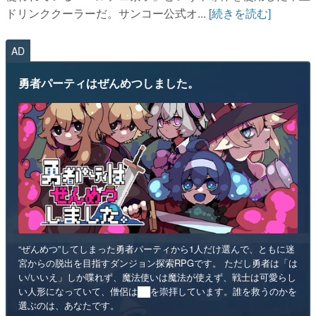
勇者パーティはぜんめつしました。
“ぜんめつ”してしまった勇者パーティから1人だけ選んで、ともに迷
宮からの脱出を目指すダンジョン探索RPGです。 ただし勇者は「は
い/いいえ」しか喋れず、魔法使いは魔法が使えず、戦士は可愛らし
い人形になっていて、僧侶は██を崇拝しています。誰を救うのかを
選ぶのは、あなたです。
インディー
RPG
リリース日：2026年第4四半期