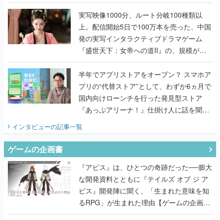
発の実写インタラクティブドラマゲーム
『盛世天下：女帝への道II』の、規模が違
うこだわりをプロデューサーに聞いた
半年でアプリストアをオープン？ スマホア
プリの“代替ストア”として、わずか6ヵ月で
国内向けローンチを行った発見型ストア
『あっぷアリーナ！』仕掛け人に話を聞い
てみた
インタビュー
の記事一覧
ゲームの企画書
『アビス』は、ひとつの奇跡だった──膨大
な開発資料とともに『テイルズ オブ ジ ア
ビス』開発陣に聞く、「生まれた意味を知
るRPG」が生まれた理由【ゲームの企画
書】
なにが、人を「ロマンシング」させるの
か？『ロマサガ2』当時の企画書とキャラ
設定画から迫る、河津秋敏がRPGに生み出