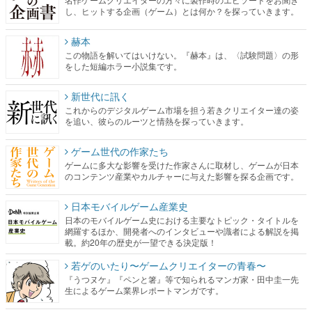
この物語を解いてはいけない。『赫本』は、〈試験問題〉の形
をした短編ホラー小説集です。
新世代に訊く
これからのデジタルゲーム市場を担う若きクリエイター達の姿
を追い、彼らのルーツと情熱を探っていきます。
ゲーム世代の作家たち
ゲームに多大な影響を受けた作家さんに取材し、ゲームが日本
のコンテンツ産業やカルチャーに与えた影響を探る企画です。
日本モバイルゲーム産業史
日本のモバイルゲーム史における主要なトピック・タイトルを
網羅するほか、開発者へのインタビューや識者による解説を掲
載。約20年の歴史が一望できる決定版！
若ゲのいたり〜ゲームクリエイターの青春〜
『うつヌケ』『ペンと箸』等で知られるマンガ家・田中圭一先
生によるゲーム業界レポートマンガです。
なんでゲームは面白い？
ゲーム開発者・hamatsu氏がゲームの魅力を画面や操作の具体的
な形から解き明かしていく、硬派で骨太な評論連載です。