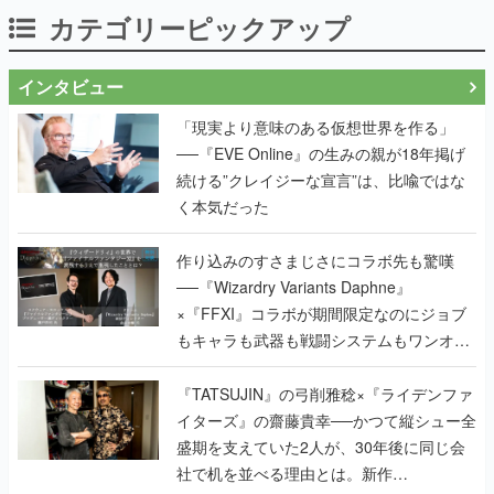
インタビュー
「現実より意味のある仮想世界を作る」
──『EVE Online』の生みの親が18年掲げ
続ける”クレイジーな宣言”は、比喩ではな
く本気だった
作り込みのすさまじさにコラボ先も驚嘆
──『Wizardry Variants Daphne』
×『FFXI』コラボが期間限定なのにジョブ
もキャラも武器も戦闘システムもワンオフ
で作り込まれた理由を両ディレクターに聞
く
『TATSUJIN』の弓削雅稔×『ライデンファ
イターズ』の齋藤貴幸──かつて縦シュー全
盛期を支えていた2人が、30年後に同じ会
社で机を並べる理由とは。新作
『TATSUJIN EXTREME』で初タッグを組
んだレジェンド2人に訊く開発秘話
実写映像1000分、ルート分岐100種類以
上。配信開始5日で100万本を売った、中国