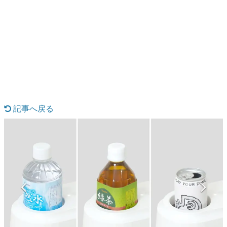
日本のコンテンツ産業やカルチャーに与えた影響を探る企
画です。
日本モバイルゲーム産業史
日本のモバイルゲーム史における主要なトピック・タイト
ルを網羅するほか、開発者へのインタビューや識者による
解説を掲載。約20年の歴史が一望できる決定版！
記事へ戻る
若ゲのいたり〜ゲームクリエイターの青春〜
『うつヌケ』『ペンと箸』等で知られるマンガ家・田中圭
一先生によるゲーム業界レポートマンガです。
なんでゲームは面白い？
ゲーム開発者・hamatsu氏がゲームの魅力を画面や操作の
具体的な形から解き明かしていく、硬派で骨太な評論連載
です。
ゲームが変えた日本語
「経験値」「裏技」「ラスボス」… ゲームにまつわる言葉
の起源や用法の変遷を、コンピューター文化史研究家・タ
イニーP氏が徹底調査。
カテゴリ
7 / 14
特集記事