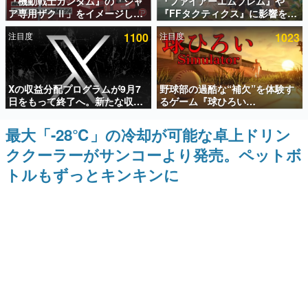
『機動戦士ガンダム』の「シャ
『ファイアーエムブレム』や
ア専用ザクⅡ」をイメージした
『FFタクティクス』に影響を受
インタビュー
散水ホースリールが予約開始。
けた新作戦略RPG『Beaten
注目度
1100
注目度
1023
本体にはシャアのパーソナルマ
Path』2027年に発売へ。
連載・特集一覧
ークやジオン公国軍のエンブレ
PC（Steam）、PS5、Xbox、
ム、型式番号などを配置
Switch向けにリリース予定
殿堂入り記事
Xの収益分配プログラムが9月7
野球部の過酷な“補欠”を体験す
SNS拡散数が数千以上！ ページビュー数万以上！ などな
ど。多くの人々に読まれた、電ファミ渾身の“殿堂入り”記
日をもって終了へ。新たな収益
るゲーム『球ひろい
事をまとめました。
化制度「Original Content
Simulator』が「1件」のウィッ
Rewards Program」を発表
シュリストをもとにチェコ語に
最大「-28℃」の冷却が可能な卓上ドリン
ゲームの企画書
対応しSNSで話題に。『キング
名作ゲームクリエイターの方々に製作時のエピソードをお
ククーラーがサンコーより発売。ペットボ
ダム・カム』開発元やチェコの
聞きし、ヒットする企画（ゲーム）とは何か？を探ってい
プロ野球選手から称賛の声
きます。
トルもずっとキンキンに
赫本
この物語を解いてはいけない。『赫本』は、〈試験問題〉
の形をした短編ホラー小説集です。
新世代に訊く
これからのデジタルゲーム市場を担う若きクリエイター達
の姿を追い、彼らのルーツと情熱を探っていきます。
ゲーム世代の作家たち
ゲームに多大な影響を受けた作家さんに取材し、ゲームが