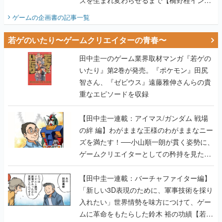
若ゲのいたり〜ゲームクリエイターの青春〜
田中圭一のゲーム業界取材マンガ『若ゲの
いたり』第2巻が発売。『ポケモン』田尻
智さん、『ゼビウス』遠藤雅伸さんらの貴
重なエピソードを収録
【田中圭一連載：アイマス/ガンダム 戦場
の絆 編】わがままな王様のわがままなニー
ズを満たす！──小山順一朗が貫く姿勢に、
ゲームクリエイターとしての矜持を見た
【若ゲのいたり最終回】
【田中圭一連載：バーチャファイター編】
「新しい3D表現のために、軍事技術を採り
入れたい」世界情勢を味方につけて、ゲー
ムに革命をもたらした鈴木 裕の功績【若ゲ
のいたり】
【田中圭一：若ゲのいたり】ゲーム開発統
合環境「Unreal Engine」最新バージョン