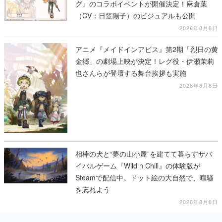
アニメ『メイドインアビス』第2期「烈日の黄
金郷」の劇場上映が決定！レグ役・伊瀬茉莉
也さんらが登壇する舞台挨拶も実施
2026年8月8日
相棒の犬と“夢の山小屋”を建てて暮らすサバ
イバルゲーム『Wild n Chill』の体験版が
Steamで配信中。ドット絵の大自然で、喧騒
を忘れよう
2026年8月8日
カテゴリーピックアップ