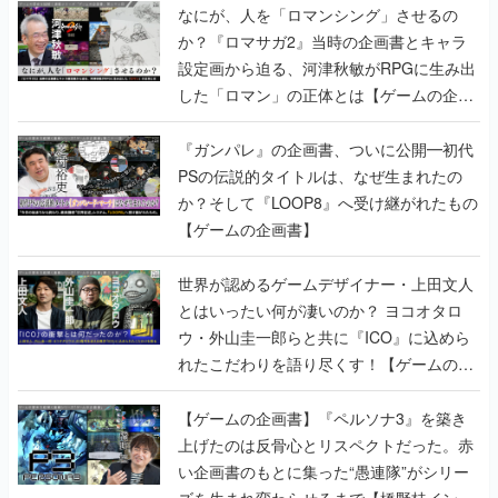
した「ロマン」の正体とは【ゲームの企画
書】
『ガンパレ』の企画書、ついに公開━初代
PSの伝説的タイトルは、なぜ生まれたの
か？そして『LOOP8』へ受け継がれたもの
【ゲームの企画書】
世界が認めるゲームデザイナー・上田文人
とはいったい何が凄いのか？ ヨコオタロ
ウ・外山圭一郎らと共に『ICO』に込めら
れたこだわりを語り尽くす！【ゲームの企
画書】
【ゲームの企画書】『ペルソナ3』を築き
上げたのは反骨心とリスペクトだった。赤
い企画書のもとに集った“愚連隊”がシリー
ズを生まれ変わらせるまで【橋野桂インタ
ビュー】
ゲームの企画書
の記事一覧