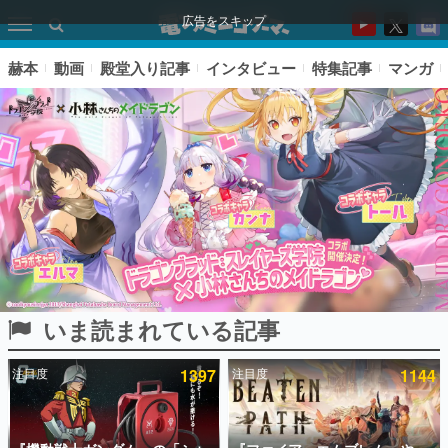
広告をスキップ
赫本
動画
殿堂入り記事
インタビュー
特集記事
マンガ
いま読まれている記事
ピックアップ
注目度
1397
注目度
1144
電ファミのいま読まれている記事ランキング
アプリセール情報