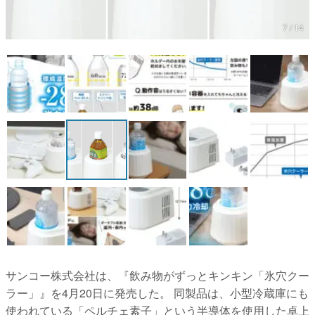
マンガ
女性向け
アプリレビュー
その他
電ファミニコゲーマーとは？
運営：株式会社マレ
サンコー株式会社は、『飲み物がずっとキンキン「氷穴クー
ラー」』を4月20日に発売した。 同製品は、小型冷蔵庫にも
使われている「ペルチェ素子」という半導体を使用した卓上
ドリンククーラーだ。サンコー公式オ...
[続きを読む]
AD