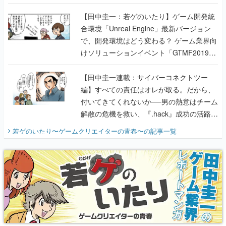
で、開発環境はどう変わる？ ゲーム業界向
けソリューションイベント「GTMF2019」
に行って、より理解を深めよう【PR】
【田中圭一連載：サイバーコネクトツー
編】すべての責任はオレが取る。だから、
付いてきてくれないか──男の熱意はチーム
解散の危機を救い、『.hack』成功の活路を
開く。業界の快男児・松山 洋に流れる血は
若ゲのいたり〜ゲームクリエイターの青春〜
の記事一覧
『少年ジャンプ』色だった【若ゲのいた
り】
X
Youtube
Discord
RSS