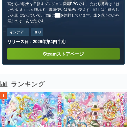
宮からの脱出を目指すダンジョン探索RPGです。 ただし勇者は「は
い/いいえ」しか喋れず、魔法使いは魔法が使えず、戦士は可愛らし
い人形になっていて、僧侶は██を崇拝しています。誰を救うのかを
選ぶのは、あなたです。
インディー
RPG
リリース日：2026年第4四半期
Steamストアページ
ランキング
1