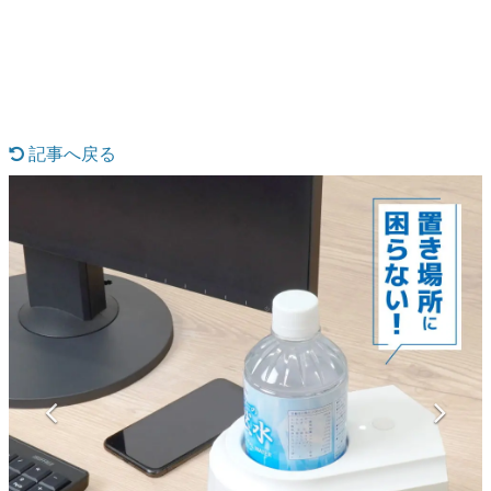
日本のコンテンツ産業やカルチャーに与えた影響を探る企
画です。
日本モバイルゲーム産業史
日本のモバイルゲーム史における主要なトピック・タイト
ルを網羅するほか、開発者へのインタビューや識者による
解説を掲載。約20年の歴史が一望できる決定版！
記事へ戻る
若ゲのいたり〜ゲームクリエイターの青春〜
『うつヌケ』『ペンと箸』等で知られるマンガ家・田中圭
一先生によるゲーム業界レポートマンガです。
なんでゲームは面白い？
ゲーム開発者・hamatsu氏がゲームの魅力を画面や操作の
具体的な形から解き明かしていく、硬派で骨太な評論連載
です。
ゲームが変えた日本語
「経験値」「裏技」「ラスボス」… ゲームにまつわる言葉
の起源や用法の変遷を、コンピューター文化史研究家・タ
イニーP氏が徹底調査。
カテゴリ
特集記事