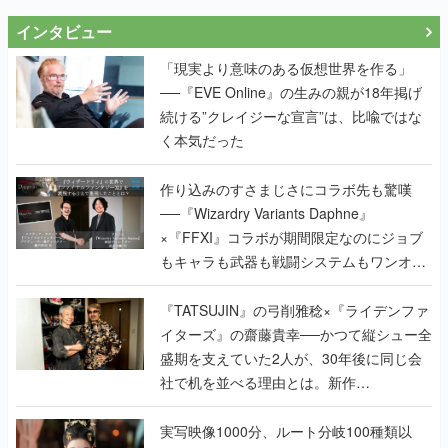
インタビュー
「現実より意味のある仮想世界を作る」
──『EVE Online』の生みの親が18年掲げ
続ける”クレイジーな宣言”は、比喩ではな
く本気だった
作り込みのすさまじさにコラボ先も驚嘆
──『Wizardry Variants Daphne』
×『FFXI』コラボが期間限定なのにジョブ
もキャラも武器も戦闘システムもワンオフ
で作り込まれた理由を両ディレクターに聞
く
『TATSUJIN』の弓削雅稔×『ライデンファ
イターズ』の齋藤貴幸──かつて縦シュー全
盛期を支えていた2人が、30年後に同じ会
社で机を並べる理由とは。新作
『TATSUJIN EXTREME』で初タッグを組
んだレジェンド2人に訊く開発秘話
実写映像1000分、ルート分岐100種類以