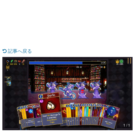
日本のコンテンツ産業やカルチャーに与えた影響を探る企
画です。
日本モバイルゲーム産業史
日本のモバイルゲーム史における主要なトピック・タイト
ルを網羅するほか、開発者へのインタビューや識者による
解説を掲載。約20年の歴史が一望できる決定版！
若ゲのいたり〜ゲームクリエイターの青春〜
『うつヌケ』『ペンと箸』等で知られるマンガ家・田中圭
記事へ戻る
一先生によるゲーム業界レポートマンガです。
なんでゲームは面白い？
ゲーム開発者・hamatsu氏がゲームの魅力を画面や操作の
具体的な形から解き明かしていく、硬派で骨太な評論連載
です。
ゲームが変えた日本語
「経験値」「裏技」「ラスボス」… ゲームにまつわる言葉
の起源や用法の変遷を、コンピューター文化史研究家・タ
イニーP氏が徹底調査。
カテゴリ
1 / 1
特集記事