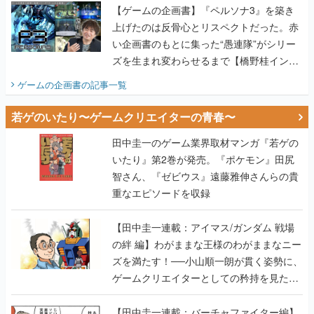
【ゲームの企画書】『ペルソナ3』を築き
上げたのは反骨心とリスペクトだった。赤
い企画書のもとに集った“愚連隊”がシリー
ズを生まれ変わらせるまで【橋野桂インタ
ビュー】
ゲームの企画書
の記事一覧
若ゲのいたり〜ゲームクリエイターの青春〜
田中圭一のゲーム業界取材マンガ『若ゲの
いたり』第2巻が発売。『ポケモン』田尻
智さん、『ゼビウス』遠藤雅伸さんらの貴
重なエピソードを収録
【田中圭一連載：アイマス/ガンダム 戦場
の絆 編】わがままな王様のわがままなニー
ズを満たす！──小山順一朗が貫く姿勢に、
ゲームクリエイターとしての矜持を見た
【若ゲのいたり最終回】
【田中圭一連載：バーチャファイター編】