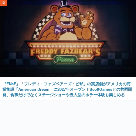
5
『FNaF』「フレディ・ファズベアーズ・ピザ」の実店舗がアメリカの商
業施設「American Dream」に2027年オープン！ScottGamesとの共同開
発、食事だけでなくステージショーや没入型のホラー体験も楽しめる