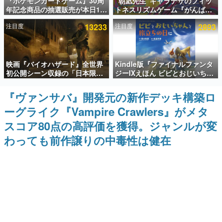
『ポケモンカードゲーム』30周
“朝凪先生”キャラデザのフィッ
年記念商品の抽選販売が本日12
トネスリズムゲーム『がんば
インタビュー
時より開始。拡張パック「30th
れ！チアリズム』Steamストア
注目度
13233
注目度
2893
CELEBRATION」のボックス
ページが公開。キャラクターの
連載・特集一覧
に、「プレミアムデッキセット
CVは陽向葵ゅかさん
エーフィ・ブラッキー」
「FUTURISTIC BOX」の計3商
殿堂入り記事
品
映画『バイオハザード』全世界
Kindle版『ファイナルファンタ
SNS拡散数が数千以上！ ページビュー数万以上！ などな
ど。多くの人々に読まれた、電ファミ渾身の“殿堂入り”記
初公開シーン収録の「日本限
ジーIXえほん ビビとおじいちゃ
事をまとめました。
定」予告映像が解禁。バイオの
んと旅立ちの日に』が半額の
日（8月10日）にあわせて、
「660円」となるセールが開催
『ヴァンサバ』開発元の新作デッキ構築ロ
ゲームの企画書
「ラクーンシティ総合病院」へ
中。原作スタッフの青木和彦氏
名作ゲームクリエイターの方々に製作時のエピソードをお
ーグライク『Vampire Crawlers』がメタ
行く配達人の姿が披露
と板鼻利幸氏による「ビビ」の
聞きし、ヒットする企画（ゲーム）とは何か？を探ってい
前日譚
きます。
スコア80点の高評価を獲得。ジャンルが変
赫本
わっても前作譲りの中毒性は健在
この物語を解いてはいけない。『赫本』は、〈試験問題〉
の形をした短編ホラー小説集です。
新世代に訊く
これからのデジタルゲーム市場を担う若きクリエイター達
の姿を追い、彼らのルーツと情熱を探っていきます。
ゲーム世代の作家たち
ゲームに多大な影響を受けた作家さんに取材し、ゲームが