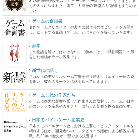
SNS拡散数が数千以上！ ページビュー数万以上！ などなど。多
くの人々に読まれた、電ファミ渾身の“殿堂入り”記事をまとめま
した。
ゲームの企画書
名作ゲームクリエイターの方々に製作時のエピソードをお聞き
し、ヒットする企画（ゲーム）とは何か？を探っていきます。
赫本
この物語を解いてはいけない。『赫本』は、〈試験問題〉の形
をした短編ホラー小説集です。
新世代に訊く
これからのデジタルゲーム市場を担う若きクリエイター達の姿
を追い、彼らのルーツと情熱を探っていきます。
ゲーム世代の作家たち
ゲームに多大な影響を受けた作家さんに取材し、ゲームが日本
のコンテンツ産業やカルチャーに与えた影響を探る企画です。
日本モバイルゲーム産業史
日本のモバイルゲーム史における主要なトピック・タイトルを
網羅するほか、開発者へのインタビューや識者による解説を掲
載。約20年の歴史が一望できる決定版！