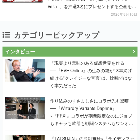
Ver.）」を抽選3名にプレゼントする企画を実
施中
2026年8月10日
カテゴリーピックアップ
インタビュー
「現実より意味のある仮想世界を作る」
──『EVE Online』の生みの親が18年掲げ
続ける”クレイジーな宣言”は、比喩ではな
く本気だった
作り込みのすさまじさにコラボ先も驚嘆
──『Wizardry Variants Daphne』
×『FFXI』コラボが期間限定なのにジョブ
もキャラも武器も戦闘システムもワンオフ
で作り込まれた理由を両ディレクターに聞
く
『TATSUJIN』の弓削雅稔×『ライデンファ