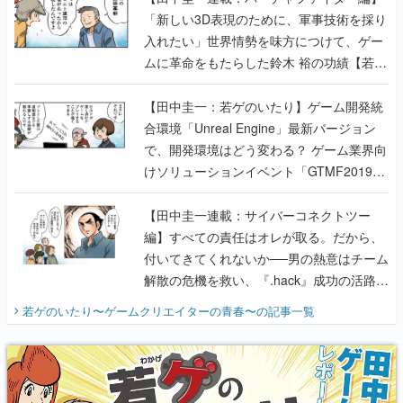
「新しい3D表現のために、軍事技術を採り
入れたい」世界情勢を味方につけて、ゲー
ムに革命をもたらした鈴木 裕の功績【若ゲ
のいたり】
【田中圭一：若ゲのいたり】ゲーム開発統
合環境「Unreal Engine」最新バージョン
で、開発環境はどう変わる？ ゲーム業界向
けソリューションイベント「GTMF2019」
に行って、より理解を深めよう【PR】
【田中圭一連載：サイバーコネクトツー
編】すべての責任はオレが取る。だから、
付いてきてくれないか──男の熱意はチーム
解散の危機を救い、『.hack』成功の活路を
開く。業界の快男児・松山 洋に流れる血は
若ゲのいたり〜ゲームクリエイターの青春〜
の記事一覧
『少年ジャンプ』色だった【若ゲのいた
り】