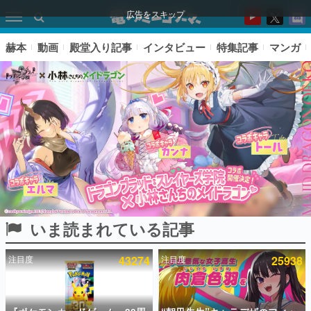
広告をスキップ
赫本
動画
殿堂入り記事
インタビュー
特集記事
マンガ
いま読まれている記事
ピックアップ
注目度
43274
注目度
25938
電ファミのいま読まれている記事ランキング
アプリセール情報