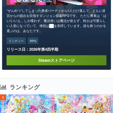
“ぜんめつ”してしまった勇者パーティから1人だけ選んで、ともに迷
宮からの脱出を目指すダンジョン探索RPGです。 ただし勇者は「は
い/いいえ」しか喋れず、魔法使いは魔法が使えず、戦士は可愛らし
い人形になっていて、僧侶は██を崇拝しています。誰を救うのかを
選ぶのは、あなたです。
インディー
RPG
リリース日：2026年第4四半期
Steamストアページ
ランキング
1