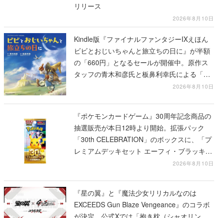
リリース
2026年8月10日
Kindle版『ファイナルファンタジーIXえほん
ビビとおじいちゃんと旅立ちの日に』が半額
の「660円」となるセールが開催中。原作ス
タッフの青木和彦氏と板鼻利幸氏による「ビ
ビ」の前日譚
2026年8月10日
『ポケモンカードゲーム』30周年記念商品の
抽選販売が本日12時より開始。拡張パック
「30th CELEBRATION」のボックスに、「プ
レミアムデッキセット エーフィ・ブラッキ
ー」「FUTURISTIC BOX」の計3商品
2026年8月10日
『星の翼』と『魔法少女リリカルなのは
EXCEEDS Gun Blaze Vengeance』のコラボ
が決定。公式Xでは「抱き枕（シャオリン