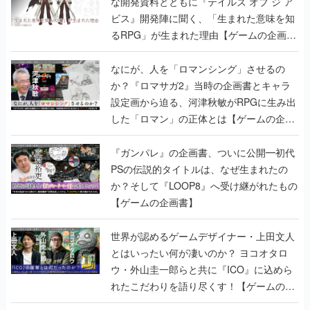
な開発資料とともに『テイルズ オブ ジ ア
ビス』開発陣に聞く、「生まれた意味を知
るRPG」が生まれた理由【ゲームの企画
書】
なにが、人を「ロマンシング」させるの
か？『ロマサガ2』当時の企画書とキャラ
設定画から迫る、河津秋敏がRPGに生み出
した「ロマン」の正体とは【ゲームの企画
書】
『ガンパレ』の企画書、ついに公開━初代
PSの伝説的タイトルは、なぜ生まれたの
か？そして『LOOP8』へ受け継がれたもの
【ゲームの企画書】
世界が認めるゲームデザイナー・上田文人
とはいったい何が凄いのか？ ヨコオタロ
ウ・外山圭一郎らと共に『ICO』に込めら
れたこだわりを語り尽くす！【ゲームの企
画書】