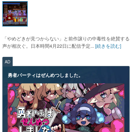
マンガ
女性向け
アプリレビュー
「やめどきが見つからない」と前作譲りの中毒性を絶賛する
その他
声が相次ぐ。日本時間4月22日に配信予定...
[続きを読む]
電ファミニコゲーマーとは？
AD
運営：株式会社マレ
勇者パーティはぜんめつしました。