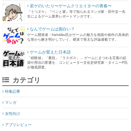
若ゲのいたり〜ゲームクリエイターの青春〜
『うつヌケ』『ペンと箸』等で知られるマンガ家・田中圭一先
生によるゲーム業界レポートマンガです。
なんでゲームは面白い？
ゲーム開発者・hamatsu氏がゲームの魅力を画面や操作の具体的
な形から解き明かしていく、硬派で骨太な評論連載です。
ゲームが変えた日本語
「経験値」「裏技」「ラスボス」… ゲームにまつわる言葉の起
源や用法の変遷を、コンピューター文化史研究家・タイニーP氏
が徹底調査。
カテゴリ
特集記事
マンガ
女性向け
アプリレビュー