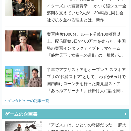
イターズ』の齋藤貴幸──かつて縦シュー全
盛期を支えていた2人が、30年後に同じ会
社で机を並べる理由とは。新作
『TATSUJIN EXTREME』で初タッグを組
んだレジェンド2人に訊く開発秘話
実写映像1000分、ルート分岐100種類以
上。配信開始5日で100万本を売った、中国
発の実写インタラクティブドラマゲーム
『盛世天下：女帝への道II』の、規模が違
うこだわりをプロデューサーに聞いた
半年でアプリストアをオープン？ スマホア
プリの“代替ストア”として、わずか6ヵ月で
国内向けローンチを行った発見型ストア
『あっぷアリーナ！』仕掛け人に話を聞い
てみた
インタビュー
の記事一覧
ゲームの企画書
『アビス』は、ひとつの奇跡だった──膨大