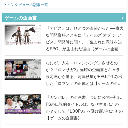
てみた
インタビュー
の記事一覧
ゲームの企画書
『アビス』は、ひとつの奇跡だった──膨大
な開発資料とともに『テイルズ オブ ジ ア
ビス』開発陣に聞く、「生まれた意味を知
るRPG」が生まれた理由【ゲームの企画
書】
なにが、人を「ロマンシング」させるの
か？『ロマサガ2』当時の企画書とキャラ
設定画から迫る、河津秋敏がRPGに生み出
した「ロマン」の正体とは【ゲームの企画
書】
『ガンパレ』の企画書、ついに公開━初代
PSの伝説的タイトルは、なぜ生まれたの
か？そして『LOOP8』へ受け継がれたもの
【ゲームの企画書】