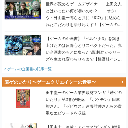
世界が認めるゲームデザイナー・上田文人
とはいったい何が凄いのか？ ヨコオタロ
ウ・外山圭一郎らと共に『ICO』に込めら
れたこだわりを語り尽くす！【ゲームの企
画書】
【ゲームの企画書】『ペルソナ3』を築き
上げたのは反骨心とリスペクトだった。赤
い企画書のもとに集った“愚連隊”がシリー
ズを生まれ変わらせるまで【橋野桂インタ
ビュー】
ゲームの企画書
の記事一覧
若ゲのいたり〜ゲームクリエイターの青春〜
田中圭一のゲーム業界取材マンガ『若ゲの
いたり』第2巻が発売。『ポケモン』田尻
智さん、『ゼビウス』遠藤雅伸さんらの貴
重なエピソードを収録
【田中圭一連載：アイマス/ガンダム 戦場