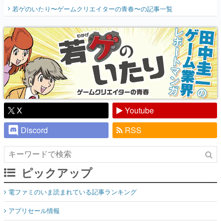
開く。業界の快男児・松山 洋に流れる血は
若ゲのいたり〜ゲームクリエイターの青春〜
の記事一覧
『少年ジャンプ』色だった【若ゲのいた
り】
X
Youtube
Discord
RSS
ピックアップ
電ファミのいま読まれている記事ランキング
アプリセール情報