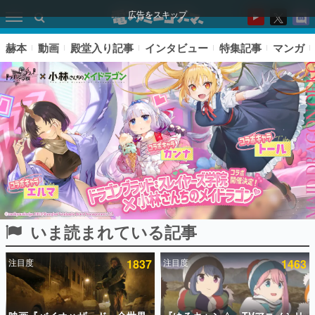
広告をスキップ
赫本
動画
殿堂入り記事
インタビュー
特集記事
マンガ
いま読まれている記事
ピックアップ
注目度
1837
注目度
1463
電ファミのいま読まれている記事ランキング
アプリセール情報