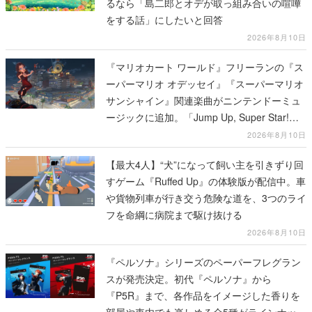
るなら「島二郎とオデが取っ組み合いの喧嘩
をする話」にしたいと回答
2026年8月10日
『マリオカート ワールド』フリーランの『ス
ーパーマリオ オデッセイ』『スーパーマリオ
サンシャイン』関連楽曲がニンテンドーミュ
ージックに追加。「Jump Up, Super Star!」
「ドルピックタウン」など計14曲が配信
2026年8月10日
【最大4人】“犬”になって飼い主を引きずり回
すゲーム『Ruffed Up』の体験版が配信中。車
や貨物列車が行き交う危険な道を、3つのライ
フを命綱に病院まで駆け抜ける
2026年8月10日
『ペルソナ』シリーズのペーパーフレグラン
スが発売決定。初代『ペルソナ』から
『P5R』まで、各作品をイメージした香りを