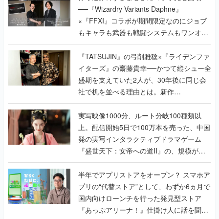
──『Wizardry Variants Daphne』
×『FFXI』コラボが期間限定なのにジョブ
もキャラも武器も戦闘システムもワンオフ
で作り込まれた理由を両ディレクターに聞
く
『TATSUJIN』の弓削雅稔×『ライデンファ
イターズ』の齋藤貴幸──かつて縦シュー全
盛期を支えていた2人が、30年後に同じ会
社で机を並べる理由とは。新作
『TATSUJIN EXTREME』で初タッグを組
んだレジェンド2人に訊く開発秘話
実写映像1000分、ルート分岐100種類以
上。配信開始5日で100万本を売った、中国
発の実写インタラクティブドラマゲーム
『盛世天下：女帝への道II』の、規模が違
うこだわりをプロデューサーに聞いた
半年でアプリストアをオープン？ スマホア
プリの“代替ストア”として、わずか6ヵ月で
国内向けローンチを行った発見型ストア
『あっぷアリーナ！』仕掛け人に話を聞い