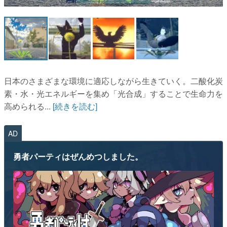
マンガ
女性向け
アプリレビュー
その他
日本のさまざまな環境に適応しながら生きていく。二酸化炭
素・水・光エネルギーを集め「光合成」することで生命力を
電ファミニコゲーマーとは？
高められる...
[続きを読む]
運営：株式会社マレ
AD
勇者パーティはぜんめつしました。