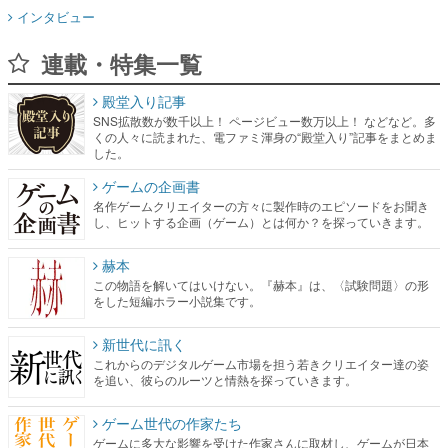
インタビュー
連載・特集一覧
殿堂入り記事
SNS拡散数が数千以上！ ページビュー数万以上！ などなど。多
くの人々に読まれた、電ファミ渾身の“殿堂入り”記事をまとめま
した。
ゲームの企画書
名作ゲームクリエイターの方々に製作時のエピソードをお聞き
し、ヒットする企画（ゲーム）とは何か？を探っていきます。
赫本
この物語を解いてはいけない。『赫本』は、〈試験問題〉の形
をした短編ホラー小説集です。
新世代に訊く
これからのデジタルゲーム市場を担う若きクリエイター達の姿
を追い、彼らのルーツと情熱を探っていきます。
ゲーム世代の作家たち
ゲームに多大な影響を受けた作家さんに取材し、ゲームが日本