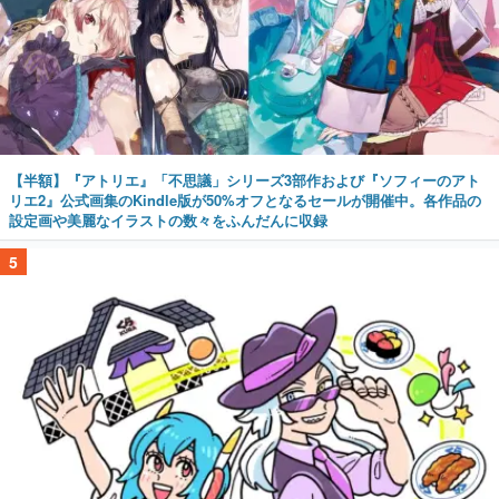
【半額】『アトリエ』「不思議」シリーズ3部作および『ソフィーのアト
リエ2』公式画集のKindle版が50%オフとなるセールが開催中。各作品の
設定画や美麗なイラストの数々をふんだんに収録
5