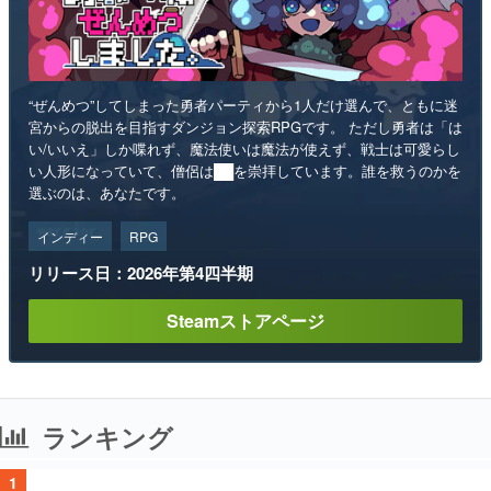
“ぜんめつ”してしまった勇者パーティから1人だけ選んで、ともに迷
宮からの脱出を目指すダンジョン探索RPGです。 ただし勇者は「は
い/いいえ」しか喋れず、魔法使いは魔法が使えず、戦士は可愛らし
い人形になっていて、僧侶は██を崇拝しています。誰を救うのかを
選ぶのは、あなたです。
インディー
RPG
リリース日：2026年第4四半期
Steamストアページ
ランキング
1