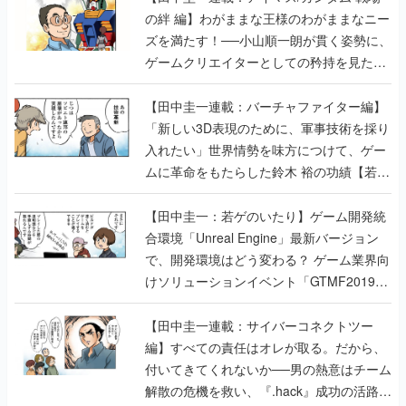
の絆 編】わがままな王様のわがままなニー
ズを満たす！──小山順一朗が貫く姿勢に、
ゲームクリエイターとしての矜持を見た
【若ゲのいたり最終回】
【田中圭一連載：バーチャファイター編】
「新しい3D表現のために、軍事技術を採り
入れたい」世界情勢を味方につけて、ゲー
ムに革命をもたらした鈴木 裕の功績【若ゲ
のいたり】
【田中圭一：若ゲのいたり】ゲーム開発統
合環境「Unreal Engine」最新バージョン
で、開発環境はどう変わる？ ゲーム業界向
けソリューションイベント「GTMF2019」
に行って、より理解を深めよう【PR】
【田中圭一連載：サイバーコネクトツー
編】すべての責任はオレが取る。だから、
付いてきてくれないか──男の熱意はチーム
解散の危機を救い、『.hack』成功の活路を