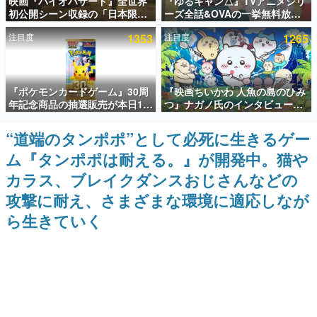
映画『バイオハザード』全世界
『ゆるキャン△』TVアニメシリ
初公開シーン収録の「日本限
ーズ全話&OVAの一挙無料放送
インタビュー
定」予告映像が解禁。バイオの
がABEMAで開催決定。8月11日
注目度
1353
注目度
1265
日（8月10日）にあわせて、
「山の日」の午前0時から実施
連載・特集一覧
「ラクーンシティ総合病院」へ
行く配達人の姿が披露
殿堂入り記事
『ポケモンカードゲーム』30周
『映画ちいかわ 人魚の島のひみ
SNS拡散数が数千以上！ ページビュー数万以上！ などな
ど。多くの人々に読まれた、電ファミ渾身の“殿堂入り”記
年記念商品の抽選販売が本日12
つ』ナガノ氏のインタビューが
事をまとめました。
時より開始。拡張パック「30th
解禁。もしまた映画をやれるな
CELEBRATION」のボックス
ら「島二郎とオデが取っ組み合
“道端のタンポポ”として必死に生きるゲー
ゲームの企画書
に、「プレミアムデッキセット
いの喧嘩をする話」にしたいと
名作ゲームクリエイターの方々に製作時のエピソードをお
ム『タンポポは耐える。』が開発中。猫や
エーフィ・ブラッキー」
回答
聞きし、ヒットする企画（ゲーム）とは何か？を探ってい
「FUTURISTIC BOX」の計3商
きます。
カラス、ブレイクダンスおじさんなどの
品
赫本
攻撃に耐え、さまざまな環境に適応しなが
この物語を解いてはいけない。『赫本』は、〈試験問題〉
ら生きていく
の形をした短編ホラー小説集です。
新世代に訊く
これからのデジタルゲーム市場を担う若きクリエイター達
の姿を追い、彼らのルーツと情熱を探っていきます。
ゲーム世代の作家たち
ゲームに多大な影響を受けた作家さんに取材し、ゲームが