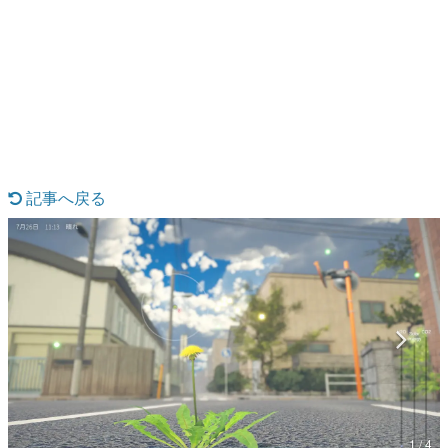
日本のコンテンツ産業やカルチャーに与えた影響を探る企
画です。
日本モバイルゲーム産業史
日本のモバイルゲーム史における主要なトピック・タイト
ルを網羅するほか、開発者へのインタビューや識者による
解説を掲載。約20年の歴史が一望できる決定版！
若ゲのいたり〜ゲームクリエイターの青春〜
『うつヌケ』『ペンと箸』等で知られるマンガ家・田中圭
一先生によるゲーム業界レポートマンガです。
記事へ戻る
なんでゲームは面白い？
ゲーム開発者・hamatsu氏がゲームの魅力を画面や操作の
具体的な形から解き明かしていく、硬派で骨太な評論連載
です。
ゲームが変えた日本語
「経験値」「裏技」「ラスボス」… ゲームにまつわる言葉
の起源や用法の変遷を、コンピューター文化史研究家・タ
イニーP氏が徹底調査。
カテゴリ
1 / 4
特集記事