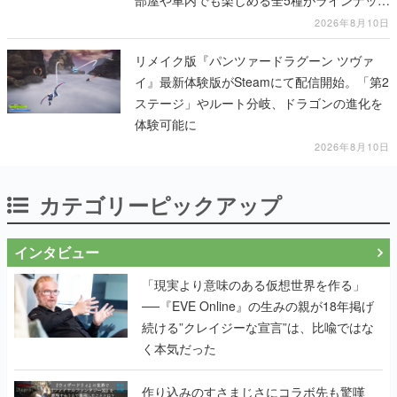
部屋や車内でも楽しめる全5種がラインナッ
プ、予約受付は8月17日12時より開始
2026年8月10日
リメイク版『パンツァードラグーン ツヴァ
イ』最新体験版がSteamにて配信開始。「第2
ステージ」やルート分岐、ドラゴンの進化を
体験可能に
2026年8月10日
カテゴリーピックアップ
インタビュー
「現実より意味のある仮想世界を作る」
──『EVE Online』の生みの親が18年掲げ
続ける”クレイジーな宣言”は、比喩ではな
く本気だった
作り込みのすさまじさにコラボ先も驚嘆