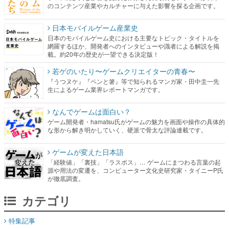
のコンテンツ産業やカルチャーに与えた影響を探る企画です。
日本モバイルゲーム産業史
日本のモバイルゲーム史における主要なトピック・タイトルを
網羅するほか、開発者へのインタビューや識者による解説を掲
載。約20年の歴史が一望できる決定版！
若ゲのいたり〜ゲームクリエイターの青春〜
『うつヌケ』『ペンと箸』等で知られるマンガ家・田中圭一先
生によるゲーム業界レポートマンガです。
なんでゲームは面白い？
ゲーム開発者・hamatsu氏がゲームの魅力を画面や操作の具体的
な形から解き明かしていく、硬派で骨太な評論連載です。
ゲームが変えた日本語
「経験値」「裏技」「ラスボス」… ゲームにまつわる言葉の起
源や用法の変遷を、コンピューター文化史研究家・タイニーP氏
が徹底調査。
カテゴリ
特集記事