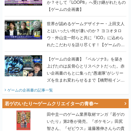
か？そして『LOOP8』へ受け継がれたもの
【ゲームの企画書】
世界が認めるゲームデザイナー・上田文人
とはいったい何が凄いのか？ ヨコオタロ
ウ・外山圭一郎らと共に『ICO』に込めら
れたこだわりを語り尽くす！【ゲームの企
画書】
【ゲームの企画書】『ペルソナ3』を築き
上げたのは反骨心とリスペクトだった。赤
い企画書のもとに集った“愚連隊”がシリー
ズを生まれ変わらせるまで【橋野桂インタ
ビュー】
ゲームの企画書
の記事一覧
若ゲのいたり〜ゲームクリエイターの青春〜
田中圭一のゲーム業界取材マンガ『若ゲの
いたり』第2巻が発売。『ポケモン』田尻
智さん、『ゼビウス』遠藤雅伸さんらの貴