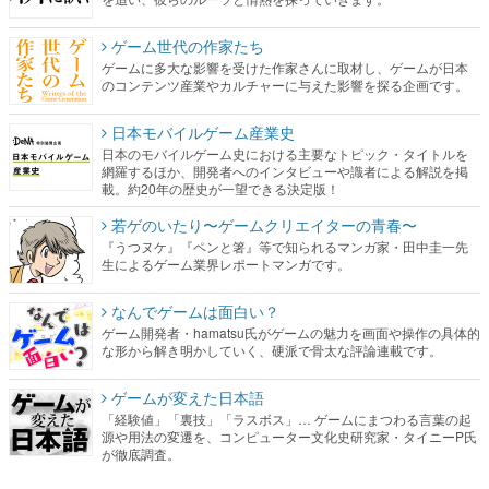
ゲーム世代の作家たち
ゲームに多大な影響を受けた作家さんに取材し、ゲームが日本
のコンテンツ産業やカルチャーに与えた影響を探る企画です。
日本モバイルゲーム産業史
日本のモバイルゲーム史における主要なトピック・タイトルを
網羅するほか、開発者へのインタビューや識者による解説を掲
載。約20年の歴史が一望できる決定版！
若ゲのいたり〜ゲームクリエイターの青春〜
『うつヌケ』『ペンと箸』等で知られるマンガ家・田中圭一先
生によるゲーム業界レポートマンガです。
なんでゲームは面白い？
ゲーム開発者・hamatsu氏がゲームの魅力を画面や操作の具体的
な形から解き明かしていく、硬派で骨太な評論連載です。
ゲームが変えた日本語
「経験値」「裏技」「ラスボス」… ゲームにまつわる言葉の起
源や用法の変遷を、コンピューター文化史研究家・タイニーP氏
が徹底調査。