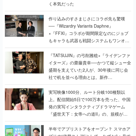
く本気だった
作り込みのすさまじさにコラボ先も驚嘆
──『Wizardry Variants Daphne』
×『FFXI』コラボが期間限定なのにジョブ
もキャラも武器も戦闘システムもワンオフ
で作り込まれた理由を両ディレクターに聞
く
『TATSUJIN』の弓削雅稔×『ライデンファ
イターズ』の齋藤貴幸──かつて縦シュー全
盛期を支えていた2人が、30年後に同じ会
社で机を並べる理由とは。新作
『TATSUJIN EXTREME』で初タッグを組
んだレジェンド2人に訊く開発秘話
実写映像1000分、ルート分岐100種類以
上。配信開始5日で100万本を売った、中国
発の実写インタラクティブドラマゲーム
『盛世天下：女帝への道II』の、規模が違
うこだわりをプロデューサーに聞いた
半年でアプリストアをオープン？ スマホア
プリの“代替ストア”として、わずか6ヵ月で