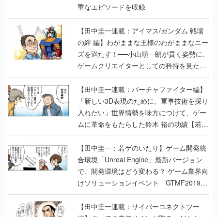
重なエピソードを収録
【田中圭一連載：アイマス/ガンダム 戦場
の絆 編】わがままな王様のわがままなニー
ズを満たす！──小山順一朗が貫く姿勢に、
ゲームクリエイターとしての矜持を見た
【若ゲのいたり最終回】
【田中圭一連載：バーチャファイター編】
「新しい3D表現のために、軍事技術を採り
入れたい」世界情勢を味方につけて、ゲー
ムに革命をもたらした鈴木 裕の功績【若ゲ
のいたり】
【田中圭一：若ゲのいたり】ゲーム開発統
合環境「Unreal Engine」最新バージョン
で、開発環境はどう変わる？ ゲーム業界向
けソリューションイベント「GTMF2019」
に行って、より理解を深めよう【PR】
【田中圭一連載：サイバーコネクトツー