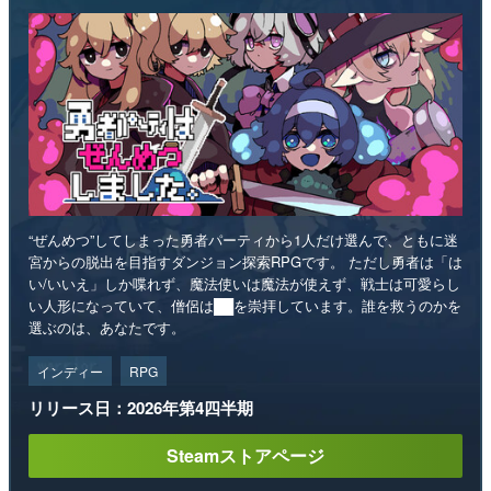
“ぜんめつ”してしまった勇者パーティから1人だけ選んで、ともに迷
宮からの脱出を目指すダンジョン探索RPGです。 ただし勇者は「は
い/いいえ」しか喋れず、魔法使いは魔法が使えず、戦士は可愛らし
い人形になっていて、僧侶は██を崇拝しています。誰を救うのかを
選ぶのは、あなたです。
インディー
RPG
リリース日：2026年第4四半期
Steamストアページ