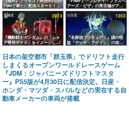
【無料】プリキュア映画4作品が
『FNaF』「フレディ・ファズベ
TVerで新たに配信スタート！な
アーズ・ピザ」の実店舗がアメ
インタビュー
んと2018年～2024年の映画ほぼ
リカの商業施設「American
注目度
2013
注目度
1353
すべてが見放題に、ぶっちゃけ
Dream」に2027年オープン！
連載・特集一覧
ありえないラインナップ
ScottGamesとの共同開発、食
事だけでなくステージショーや
没入型のホラー体験も楽しめる
殿堂入り記事
『機動戦士ガンダム』の「シャ
『名探偵プリキュア！』謎の怪
SNS拡散数が数千以上！ ページビュー数万以上！ などな
ど。多くの人々に読まれた、電ファミ渾身の“殿堂入り”記
ア専用ザクⅡ」をイメージした
盗「デッチ・アゲイン」の担当
事をまとめました。
散水ホースリールが予約開始。
キャストは天﨑滉平さんと判
本体にはシャアのパーソナルマ
明。『Re:ゼロから始める異世
日本の架空都市「群玉県」でドリフト走行
ゲームの企画書
ークやジオン公国軍のエンブレ
界生活』オットー役、『ヒプノ
名作ゲームクリエイターの方々に製作時のエピソードをお
しまくるオープンワールドレースゲーム
ム、型式番号などを配置
シスマイク』山田三郎役など
聞きし、ヒットする企画（ゲーム）とは何か？を探ってい
きます。
『JDM：ジャパニーズドリフトマスタ
赫本
ー』PS5版が4月30日に配信決定。日産・
この物語を解いてはいけない。『赫本』は、〈試験問題〉
ホンダ・マツダ・スバルなどの実在する自
の形をした短編ホラー小説集です。
動車メーカーの車両が搭載
新世代に訊く
これからのデジタルゲーム市場を担う若きクリエイター達
の姿を追い、彼らのルーツと情熱を探っていきます。
ゲーム世代の作家たち
ゲームに多大な影響を受けた作家さんに取材し、ゲームが