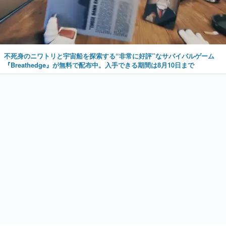
不死身のニワトリと宇宙船を探索する“非常に好評”なサバイバルゲーム
『Breathedge』が無料で配布中。入手できる期間は8月10日まで