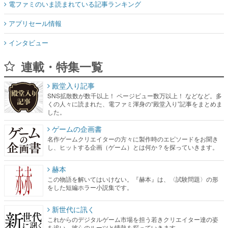
電ファミのいま読まれている記事ランキング
アプリセール情報
インタビュー
連載・特集一覧
殿堂入り記事
SNS拡散数が数千以上！ ページビュー数万以上！ などなど。多
くの人々に読まれた、電ファミ渾身の“殿堂入り”記事をまとめま
した。
ゲームの企画書
名作ゲームクリエイターの方々に製作時のエピソードをお聞き
し、ヒットする企画（ゲーム）とは何か？を探っていきます。
赫本
この物語を解いてはいけない。『赫本』は、〈試験問題〉の形
をした短編ホラー小説集です。
新世代に訊く
これからのデジタルゲーム市場を担う若きクリエイター達の姿
を追い、彼らのルーツと情熱を探っていきます。