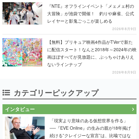
『NTE』オフラインイベント「メェメェ村の
大冒険」が池袋で開催！ 釣りや麻雀、公式
レイヤーと影鬼ごっこが楽しめる
2026年8月9日
【無料】プリキュア映画4作品がTVerで新た
に配信スタート！なんと2018年～2024年の映
画ほぼすべてが見放題に、ぶっちゃけありえ
ないラインナップ
2026年8月9日
カテゴリーピックアップ
インタビュー
「現実より意味のある仮想世界を作る」
──『EVE Online』の生みの親が18年掲げ
続ける”クレイジーな宣言”は、比喩ではな