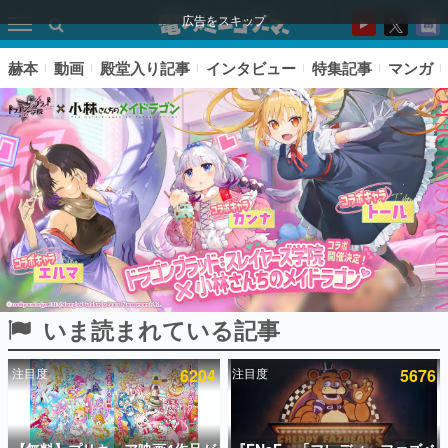
広告をスキップ
赫本
動画
殿堂入り記事
インタビュー
特集記事
マンガ
いま読まれている記事
ピックアップ
注目度
6204
注目度
5676
電ファミのいま読まれている記事ランキング
アプリセール情報