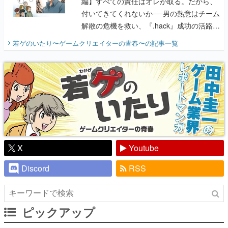
編】すべての責任はオレが取る。だから、
付いてきてくれないか──男の熱意はチーム
解散の危機を救い、『.hack』成功の活路を
開く。業界の快男児・松山 洋に流れる血は
若ゲのいたり〜ゲームクリエイターの青春〜
の記事一覧
『少年ジャンプ』色だった【若ゲのいた
り】
X
Youtube
Discord
RSS
ピックアップ