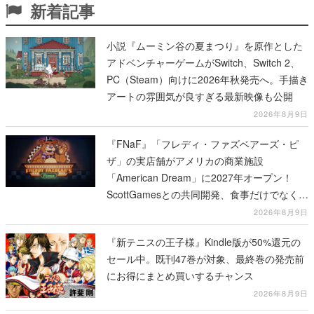
新着記事
小説『ムーミン谷の夏まつり』を原作とした
アドベンチャーゲームがSwitch、Switch 2、
PC（Steam）向けに2026年秋発売へ。手描き
アートの雰囲気が良すぎる最新映像も公開
2026年8月9日
『FNaF』「フレディ・ファズベアーズ・ピ
ザ」の実店舗がアメリカの商業施設
「American Dream」に2027年オープン！
ScottGamesとの共同開発、食事だけでなくス
テージショーや没入型のホラー体験も楽しめ
2026年8月9日
る
『新テニスの王子様』Kindle版が50%還元の
セール中。既刊47巻が対象、最終巻の発売前
にお得にまとめ買いするチャンス
2026年8月9日