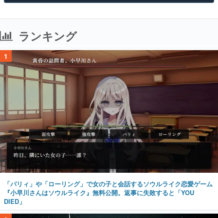
ランキング
1
「パリィ」や「ローリング」で女の子と会話するソウルライク恋愛ゲーム
『小早川さんはソウルライク』無料公開。返事に失敗すると「YOU
DIED」