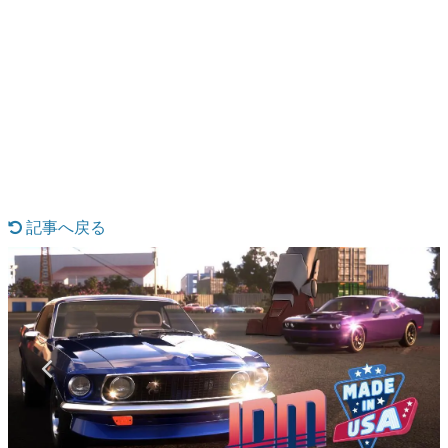
日本のコンテンツ産業やカルチャーに与えた影響を探る企
画です。
日本モバイルゲーム産業史
日本のモバイルゲーム史における主要なトピック・タイト
ルを網羅するほか、開発者へのインタビューや識者による
解説を掲載。約20年の歴史が一望できる決定版！
若ゲのいたり〜ゲームクリエイターの青春〜
『うつヌケ』『ペンと箸』等で知られるマンガ家・田中圭
一先生によるゲーム業界レポートマンガです。
記事へ戻る
なんでゲームは面白い？
ゲーム開発者・hamatsu氏がゲームの魅力を画面や操作の
具体的な形から解き明かしていく、硬派で骨太な評論連載
です。
ゲームが変えた日本語
「経験値」「裏技」「ラスボス」… ゲームにまつわる言葉
の起源や用法の変遷を、コンピューター文化史研究家・タ
イニーP氏が徹底調査。
カテゴリ
特集記事