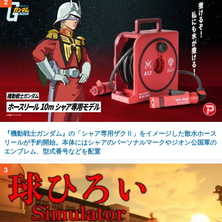
2
『機動戦士ガンダム』の「シャア専用ザクⅡ」をイメージした散水ホース
リールが予約開始。本体にはシャアのパーソナルマークやジオン公国軍の
エンブレム、型式番号などを配置
3