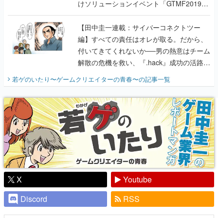
けソリューションイベント「GTMF2019」
に行って、より理解を深めよう【PR】
【田中圭一連載：サイバーコネクトツー
編】すべての責任はオレが取る。だから、
付いてきてくれないか──男の熱意はチーム
解散の危機を救い、『.hack』成功の活路を
開く。業界の快男児・松山 洋に流れる血は
若ゲのいたり〜ゲームクリエイターの青春〜
の記事一覧
『少年ジャンプ』色だった【若ゲのいた
り】
X
Youtube
Discord
RSS