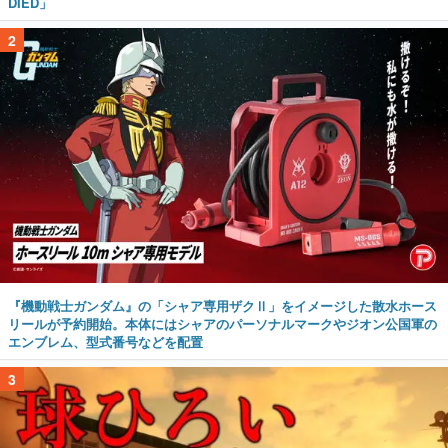
DIED」
2
『機動戦士ガンダム』の「シャア専用ザクⅡ」をイメージした散水ホース
リールが予約開始。本体にはシャアのパーソナルマークやジオン公国軍の
エンブレム、型式番号などを配置
3