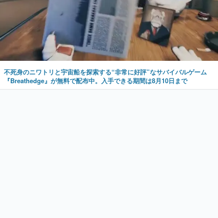
不死身のニワトリと宇宙船を探索する“非常に好評”なサバイバルゲーム
『Breathedge』が無料で配布中。入手できる期間は8月10日まで