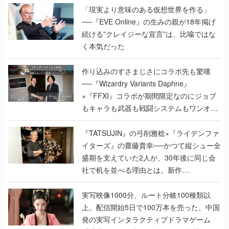
「現実より意味のある仮想世界を作る」
──『EVE Online』の生みの親が18年掲げ
続ける”クレイジーな宣言”は、比喩ではな
く本気だった
作り込みのすさまじさにコラボ先も驚嘆
──『Wizardry Variants Daphne』
×『FFXI』コラボが期間限定なのにジョブ
もキャラも武器も戦闘システムもワンオフ
で作り込まれた理由を両ディレクターに聞
く
『TATSUJIN』の弓削雅稔×『ライデンファ
イターズ』の齋藤貴幸──かつて縦シュー全
盛期を支えていた2人が、30年後に同じ会
社で机を並べる理由とは。新作
『TATSUJIN EXTREME』で初タッグを組
んだレジェンド2人に訊く開発秘話
実写映像1000分、ルート分岐100種類以
上。配信開始5日で100万本を売った、中国
発の実写インタラクティブドラマゲーム