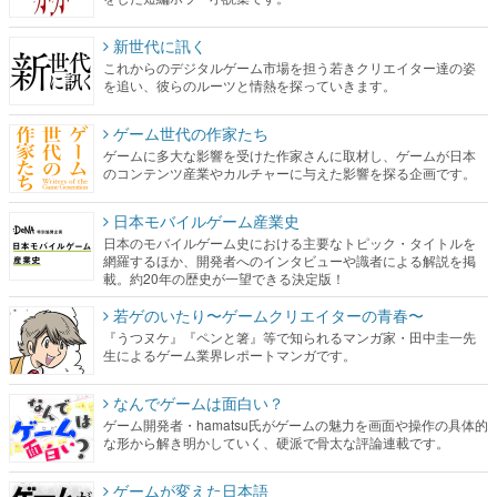
新世代に訊く
これからのデジタルゲーム市場を担う若きクリエイター達の姿
を追い、彼らのルーツと情熱を探っていきます。
ゲーム世代の作家たち
ゲームに多大な影響を受けた作家さんに取材し、ゲームが日本
のコンテンツ産業やカルチャーに与えた影響を探る企画です。
日本モバイルゲーム産業史
日本のモバイルゲーム史における主要なトピック・タイトルを
網羅するほか、開発者へのインタビューや識者による解説を掲
載。約20年の歴史が一望できる決定版！
若ゲのいたり〜ゲームクリエイターの青春〜
『うつヌケ』『ペンと箸』等で知られるマンガ家・田中圭一先
生によるゲーム業界レポートマンガです。
なんでゲームは面白い？
ゲーム開発者・hamatsu氏がゲームの魅力を画面や操作の具体的
な形から解き明かしていく、硬派で骨太な評論連載です。
ゲームが変えた日本語