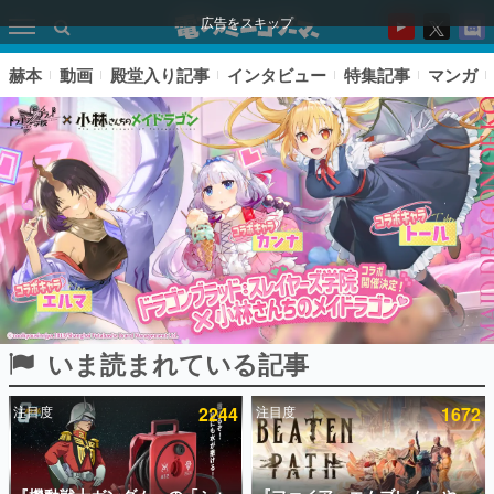
広告をスキップ
赫本
動画
殿堂入り記事
インタビュー
特集記事
マンガ
いま読まれている記事
ピックアップ
注目度
2244
注目度
1672
電ファミのいま読まれている記事ランキング
アプリセール情報