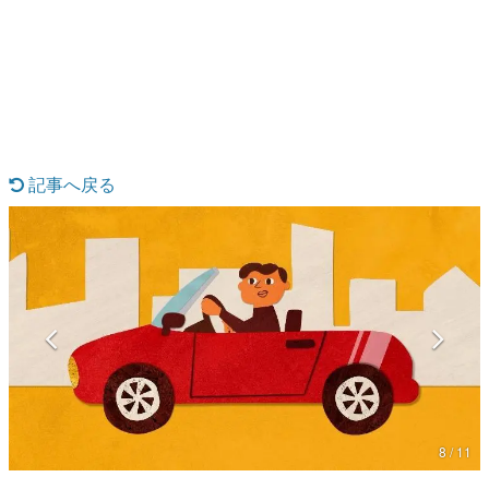
日本のコンテンツ産業やカルチャーに与えた影響を探る企
画です。
日本モバイルゲーム産業史
日本のモバイルゲーム史における主要なトピック・タイト
ルを網羅するほか、開発者へのインタビューや識者による
解説を掲載。約20年の歴史が一望できる決定版！
若ゲのいたり〜ゲームクリエイターの青春〜
『うつヌケ』『ペンと箸』等で知られるマンガ家・田中圭
記事へ戻る
一先生によるゲーム業界レポートマンガです。
なんでゲームは面白い？
ゲーム開発者・hamatsu氏がゲームの魅力を画面や操作の
具体的な形から解き明かしていく、硬派で骨太な評論連載
です。
ゲームが変えた日本語
「経験値」「裏技」「ラスボス」… ゲームにまつわる言葉
の起源や用法の変遷を、コンピューター文化史研究家・タ
イニーP氏が徹底調査。
カテゴリ
8 / 11
特集記事