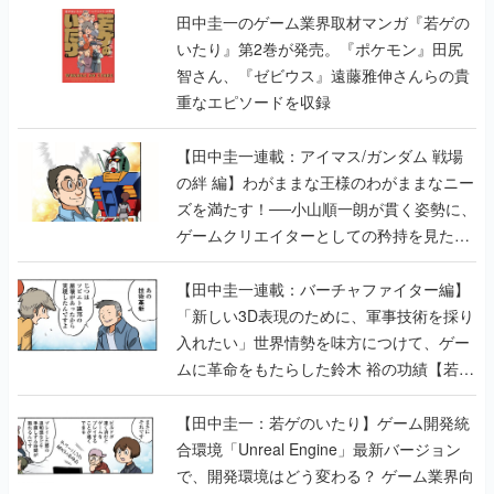
田中圭一のゲーム業界取材マンガ『若ゲの
いたり』第2巻が発売。『ポケモン』田尻
智さん、『ゼビウス』遠藤雅伸さんらの貴
重なエピソードを収録
【田中圭一連載：アイマス/ガンダム 戦場
の絆 編】わがままな王様のわがままなニー
ズを満たす！──小山順一朗が貫く姿勢に、
ゲームクリエイターとしての矜持を見た
【若ゲのいたり最終回】
【田中圭一連載：バーチャファイター編】
「新しい3D表現のために、軍事技術を採り
入れたい」世界情勢を味方につけて、ゲー
ムに革命をもたらした鈴木 裕の功績【若ゲ
のいたり】
【田中圭一：若ゲのいたり】ゲーム開発統
合環境「Unreal Engine」最新バージョン
で、開発環境はどう変わる？ ゲーム業界向