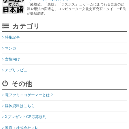
「経験値」「裏技」「ラスボス」… ゲームにまつわる言葉の起
源や用法の変遷を、コンピューター文化史研究家・タイニーP氏
が徹底調査。
カテゴリ
特集記事
マンガ
女性向け
アプリレビュー
その他
電ファミニコゲーマーとは？
媒体資料はこちら
XプレゼントCP応募規約
運営：株式会社マレ