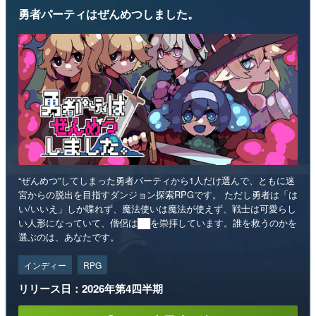
勇者パーティはぜんめつしました。
“ぜんめつ”してしまった勇者パーティから1人だけ選んで、ともに迷
宮からの脱出を目指すダンジョン探索RPGです。 ただし勇者は「は
い/いいえ」しか喋れず、魔法使いは魔法が使えず、戦士は可愛らし
い人形になっていて、僧侶は██を崇拝しています。誰を救うのかを
選ぶのは、あなたです。
インディー
RPG
リリース日：2026年第4四半期