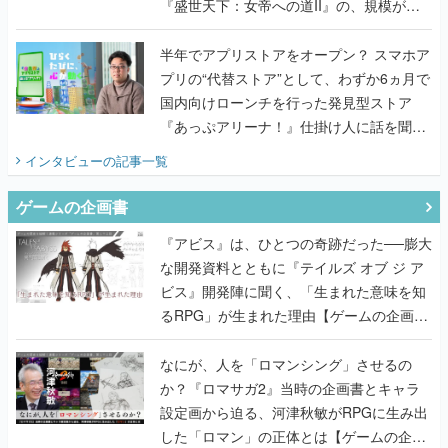
『盛世天下：女帝への道II』の、規模が違
うこだわりをプロデューサーに聞いた
半年でアプリストアをオープン？ スマホア
プリの“代替ストア”として、わずか6ヵ月で
国内向けローンチを行った発見型ストア
『あっぷアリーナ！』仕掛け人に話を聞い
てみた
インタビュー
の記事一覧
ゲームの企画書
『アビス』は、ひとつの奇跡だった──膨大
な開発資料とともに『テイルズ オブ ジ ア
ビス』開発陣に聞く、「生まれた意味を知
るRPG」が生まれた理由【ゲームの企画
書】
なにが、人を「ロマンシング」させるの
か？『ロマサガ2』当時の企画書とキャラ
設定画から迫る、河津秋敏がRPGに生み出
した「ロマン」の正体とは【ゲームの企画