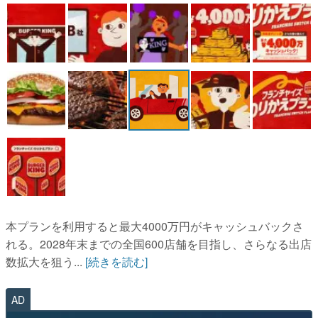
マンガ
女性向け
アプリレビュー
その他
電ファミニコゲーマーとは？
運営：株式会社マレ
本プランを利用すると最大4000万円がキャッシュバックさ
れる。2028年末までの全国600店舗を目指し、さらなる出店
数拡大を狙う...
[続きを読む]
AD