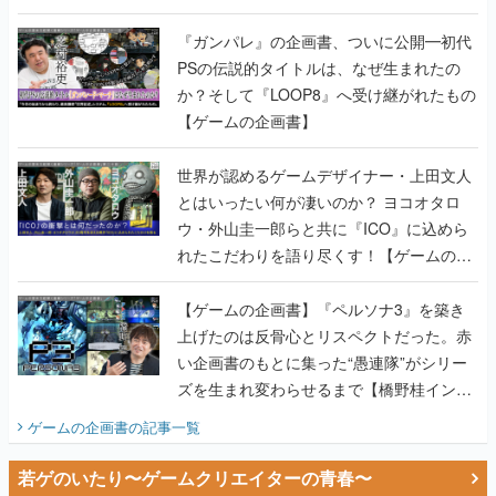
書】
『ガンパレ』の企画書、ついに公開━初代
PSの伝説的タイトルは、なぜ生まれたの
か？そして『LOOP8』へ受け継がれたもの
【ゲームの企画書】
世界が認めるゲームデザイナー・上田文人
とはいったい何が凄いのか？ ヨコオタロ
ウ・外山圭一郎らと共に『ICO』に込めら
れたこだわりを語り尽くす！【ゲームの企
画書】
【ゲームの企画書】『ペルソナ3』を築き
上げたのは反骨心とリスペクトだった。赤
い企画書のもとに集った“愚連隊”がシリー
ズを生まれ変わらせるまで【橋野桂インタ
ビュー】
ゲームの企画書
の記事一覧
若ゲのいたり〜ゲームクリエイターの青春〜