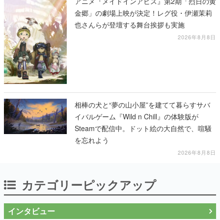
アニメ『メイドインアビス』第2期「烈日の黄
金郷」の劇場上映が決定！レグ役・伊瀬茉莉
也さんらが登壇する舞台挨拶も実施
2026年8月8日
相棒の犬と“夢の山小屋”を建てて暮らすサバ
イバルゲーム『Wild n Chill』の体験版が
Steamで配信中。ドット絵の大自然で、喧騒
を忘れよう
2026年8月8日
カテゴリーピックアップ
インタビュー