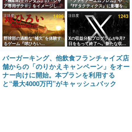
『機動戦士ガンダム』の「シャ
『ファイアーエムブレム』や
ア専用ザクⅡ」をイメージした
『FFタクティクス』に影響を受
インタビュー
散水ホースリールが予約開始。
けた新作戦略RPG『Beaten
注目度
1496
注目度
1243
本体にはシャアのパーソナルマ
Path』2027年に発売へ。
連載・特集一覧
ークやジオン公国軍のエンブレ
PC（Steam）、PS5、Xbox、
ム、型式番号などを配置
Switch向けにリリース予定
殿堂入り記事
野球部の過酷な“補欠”を体験す
Xの収益分配プログラムが9月7
SNS拡散数が数千以上！ ページビュー数万以上！ などな
ど。多くの人々に読まれた、電ファミ渾身の“殿堂入り”記
るゲーム『球ひろい
日をもって終了へ。新たな収益
事をまとめました。
Simulator』が「1件」のウィッ
化制度「Original Content
シュリストをもとにチェコ語に
Rewards Program」を発表
バーガーキング、他飲食フランチャイズ店
ゲームの企画書
対応しSNSで話題に。『キング
名作ゲームクリエイターの方々に製作時のエピソードをお
舗からの「のりかえキャンペーン」をオー
ダム・カム』開発元やチェコの
聞きし、ヒットする企画（ゲーム）とは何か？を探ってい
プロ野球選手から称賛の声
きます。
ナー向けに開始。本プランを利用する
赫本
と“最大4000万円”がキャッシュバック
この物語を解いてはいけない。『赫本』は、〈試験問題〉
の形をした短編ホラー小説集です。
新世代に訊く
これからのデジタルゲーム市場を担う若きクリエイター達
の姿を追い、彼らのルーツと情熱を探っていきます。
ゲーム世代の作家たち
ゲームに多大な影響を受けた作家さんに取材し、ゲームが