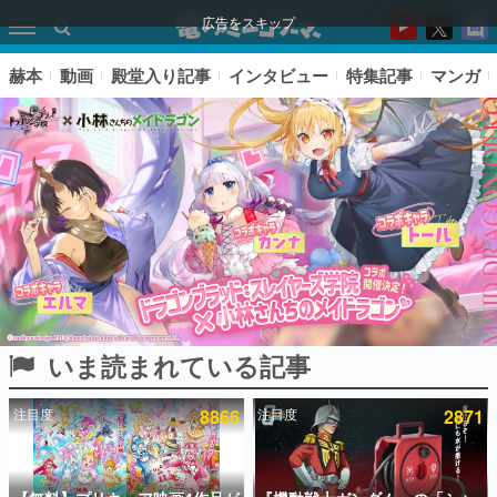
広告をスキップ
赫本
動画
殿堂入り記事
インタビュー
特集記事
マンガ
いま読まれている記事
ピックアップ
注目度
8866
注目度
2871
電ファミのいま読まれている記事ランキング
アプリセール情報