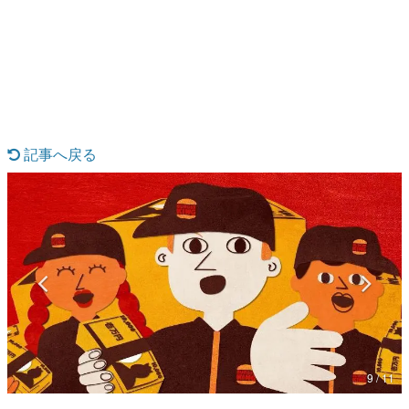
日本のコンテンツ産業やカルチャーに与えた影響を探る企
画です。
日本モバイルゲーム産業史
日本のモバイルゲーム史における主要なトピック・タイト
ルを網羅するほか、開発者へのインタビューや識者による
解説を掲載。約20年の歴史が一望できる決定版！
若ゲのいたり〜ゲームクリエイターの青春〜
『うつヌケ』『ペンと箸』等で知られるマンガ家・田中圭
記事へ戻る
一先生によるゲーム業界レポートマンガです。
なんでゲームは面白い？
ゲーム開発者・hamatsu氏がゲームの魅力を画面や操作の
具体的な形から解き明かしていく、硬派で骨太な評論連載
です。
ゲームが変えた日本語
「経験値」「裏技」「ラスボス」… ゲームにまつわる言葉
の起源や用法の変遷を、コンピューター文化史研究家・タ
イニーP氏が徹底調査。
カテゴリ
9 / 11
特集記事