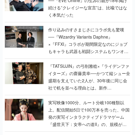
──『EVE Online』の生みの親が18年掲げ
続ける”クレイジーな宣言”は、比喩ではな
く本気だった
作り込みのすさまじさにコラボ先も驚嘆
──『Wizardry Variants Daphne』
×『FFXI』コラボが期間限定なのにジョブ
もキャラも武器も戦闘システムもワンオフ
で作り込まれた理由を両ディレクターに聞
く
『TATSUJIN』の弓削雅稔×『ライデンファ
イターズ』の齋藤貴幸──かつて縦シュー全
盛期を支えていた2人が、30年後に同じ会
社で机を並べる理由とは。新作
『TATSUJIN EXTREME』で初タッグを組
んだレジェンド2人に訊く開発秘話
実写映像1000分、ルート分岐100種類以
上。配信開始5日で100万本を売った、中国
発の実写インタラクティブドラマゲーム
『盛世天下：女帝への道II』の、規模が違
うこだわりをプロデューサーに聞いた