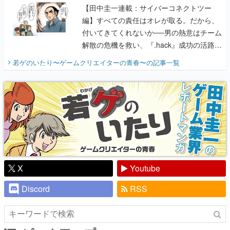
【田中圭一連載：サイバーコネクトツー
編】すべての責任はオレが取る。だから、
付いてきてくれないか──男の熱意はチーム
解散の危機を救い、『.hack』成功の活路を
開く。業界の快男児・松山 洋に流れる血は
若ゲのいたり〜ゲームクリエイターの青春〜
の記事一覧
『少年ジャンプ』色だった【若ゲのいた
り】
X
Youtube
Discord
RSS