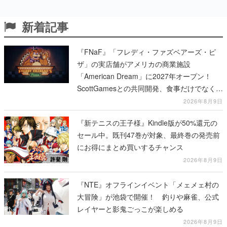
新着記事
『FNaF』「フレディ・ファズベアーズ・ピ
ザ」の実店舗がアメリカの商業施設
「American Dream」に2027年オープン！
ScottGamesとの共同開発、食事だけでなくス
テージショーや没入型のホラー体験も楽しめ
2026年8月9日
る
『新テニスの王子様』Kindle版が50%還元の
セール中。既刊47巻が対象、最終巻の発売前
にお得にまとめ買いするチャンス
2026年8月9日
『NTE』オフラインイベント「メェメェ村の
大冒険」が池袋で開催！ 釣りや麻雀、公式
レイヤーと影鬼ごっこが楽しめる
2026年8月9日