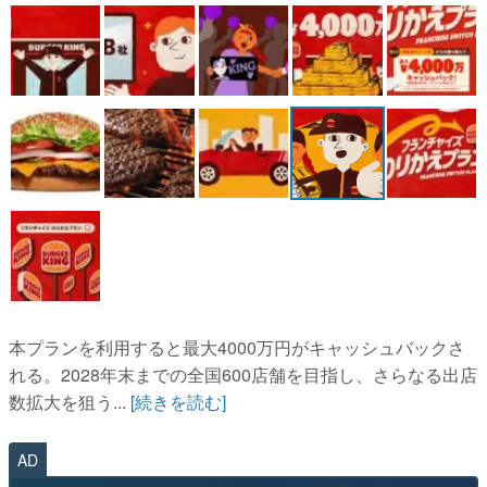
マンガ
女性向け
アプリレビュー
その他
電ファミニコゲーマーとは？
運営：株式会社マレ
本プランを利用すると最大4000万円がキャッシュバックさ
れる。2028年末までの全国600店舗を目指し、さらなる出店
数拡大を狙う...
[続きを読む]
AD