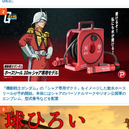
DIED」
2
『機動戦士ガンダム』の「シャア専用ザクⅡ」をイメージした散水ホース
リールが予約開始。本体にはシャアのパーソナルマークやジオン公国軍の
エンブレム、型式番号などを配置
3