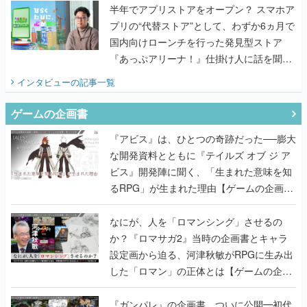
半年でアプリストアをオープン？ スマホア
プリの“代替ストア”として、わずか6ヵ月で
国内向けローンチを行った発見型ストア
『あっぷアリーナ！』仕掛け人に話を聞い
てみた
インタビュー
の記事一覧
ゲームの企画書
『アビス』は、ひとつの奇跡だった──膨大
な開発資料とともに『テイルズ オブ ジ ア
ビス』開発陣に聞く、「生まれた意味を知
るRPG」が生まれた理由【ゲームの企画
書】
なにが、人を「ロマンシング」させるの
か？『ロマサガ2』当時の企画書とキャラ
設定画から迫る、河津秋敏がRPGに生み出
した「ロマン」の正体とは【ゲームの企画
書】
『ガンパレ』の企画書、ついに公開━初代