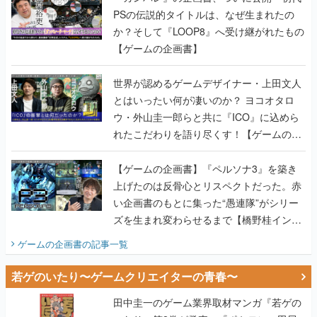
PSの伝説的タイトルは、なぜ生まれたの
か？そして『LOOP8』へ受け継がれたもの
【ゲームの企画書】
世界が認めるゲームデザイナー・上田文人
とはいったい何が凄いのか？ ヨコオタロ
ウ・外山圭一郎らと共に『ICO』に込めら
れたこだわりを語り尽くす！【ゲームの企
画書】
【ゲームの企画書】『ペルソナ3』を築き
上げたのは反骨心とリスペクトだった。赤
い企画書のもとに集った“愚連隊”がシリー
ズを生まれ変わらせるまで【橋野桂インタ
ビュー】
ゲームの企画書
の記事一覧
若ゲのいたり〜ゲームクリエイターの青春〜
田中圭一のゲーム業界取材マンガ『若ゲの