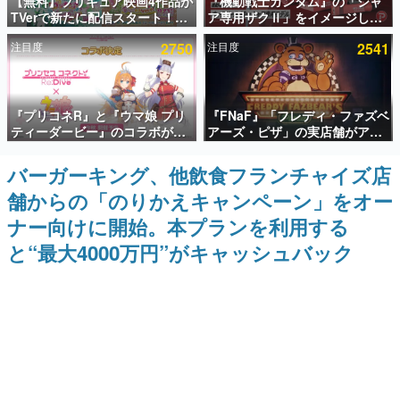
【無料】プリキュア映画4作品が
『機動戦士ガンダム』の「シャ
TVerで新たに配信スタート！な
ア専用ザクⅡ」をイメージした
インタビュー
んと2018年～2024年の映画ほぼ
散水ホースリールが予約開始。
注目度
2750
注目度
2541
すべてが見放題に、ぶっちゃけ
本体にはシャアのパーソナルマ
連載・特集一覧
ありえないラインナップ
ークやジオン公国軍のエンブレ
ム、型式番号などを配置
殿堂入り記事
『プリコネR』と『ウマ娘 プリ
『FNaF』「フレディ・ファズベ
SNS拡散数が数千以上！ ページビュー数万以上！ などな
ど。多くの人々に読まれた、電ファミ渾身の“殿堂入り”記
ティーダービー』のコラボが決
アーズ・ピザ」の実店舗がアメ
事をまとめました。
定！“最大170連無料”の8.5周年
リカの商業施設「American
キャンペーンなども発表
Dream」に2027年オープン！
バーガーキング、他飲食フランチャイズ店
ゲームの企画書
ScottGamesとの共同開発、食
名作ゲームクリエイターの方々に製作時のエピソードをお
舗からの「のりかえキャンペーン」をオー
事だけでなくステージショーや
聞きし、ヒットする企画（ゲーム）とは何か？を探ってい
没入型のホラー体験も楽しめる
きます。
ナー向けに開始。本プランを利用する
赫本
と“最大4000万円”がキャッシュバック
この物語を解いてはいけない。『赫本』は、〈試験問題〉
の形をした短編ホラー小説集です。
新世代に訊く
これからのデジタルゲーム市場を担う若きクリエイター達
の姿を追い、彼らのルーツと情熱を探っていきます。
ゲーム世代の作家たち
ゲームに多大な影響を受けた作家さんに取材し、ゲームが