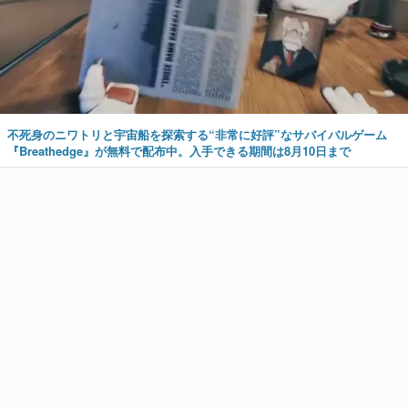
不死身のニワトリと宇宙船を探索する“非常に好評”なサバイバルゲーム
『Breathedge』が無料で配布中。入手できる期間は8月10日まで