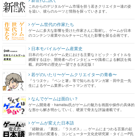
これからのデジタルゲーム市場を担う若きクリエイター達の姿
を追い、彼らのルーツと情熱を探っていきます。
ゲーム世代の作家たち
ゲームに多大な影響を受けた作家さんに取材し、ゲームが日本
のコンテンツ産業やカルチャーに与えた影響を探る企画です。
日本モバイルゲーム産業史
日本のモバイルゲーム史における主要なトピック・タイトルを
網羅するほか、開発者へのインタビューや識者による解説を掲
載。約20年の歴史が一望できる決定版！
若ゲのいたり〜ゲームクリエイターの青春〜
『うつヌケ』『ペンと箸』等で知られるマンガ家・田中圭一先
生によるゲーム業界レポートマンガです。
なんでゲームは面白い？
ゲーム開発者・hamatsu氏がゲームの魅力を画面や操作の具体的
な形から解き明かしていく、硬派で骨太な評論連載です。
ゲームが変えた日本語
「経験値」「裏技」「ラスボス」… ゲームにまつわる言葉の起
源や用法の変遷を、コンピューター文化史研究家・タイニーP氏