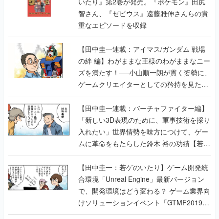
いたり』第2巻が発売。『ポケモン』田尻
智さん、『ゼビウス』遠藤雅伸さんらの貴
重なエピソードを収録
【田中圭一連載：アイマス/ガンダム 戦場
の絆 編】わがままな王様のわがままなニー
ズを満たす！──小山順一朗が貫く姿勢に、
ゲームクリエイターとしての矜持を見た
【若ゲのいたり最終回】
【田中圭一連載：バーチャファイター編】
「新しい3D表現のために、軍事技術を採り
入れたい」世界情勢を味方につけて、ゲー
ムに革命をもたらした鈴木 裕の功績【若ゲ
のいたり】
【田中圭一：若ゲのいたり】ゲーム開発統
合環境「Unreal Engine」最新バージョン
で、開発環境はどう変わる？ ゲーム業界向
けソリューションイベント「GTMF2019」
に行って、より理解を深めよう【PR】