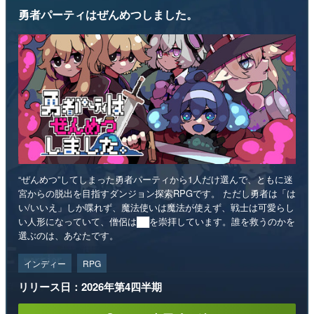
勇者パーティはぜんめつしました。
“ぜんめつ”してしまった勇者パーティから1人だけ選んで、ともに迷
宮からの脱出を目指すダンジョン探索RPGです。 ただし勇者は「は
い/いいえ」しか喋れず、魔法使いは魔法が使えず、戦士は可愛らし
い人形になっていて、僧侶は██を崇拝しています。誰を救うのかを
選ぶのは、あなたです。
インディー
RPG
リリース日：2026年第4四半期