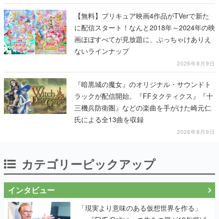
【無料】プリキュア映画4作品がTVerで新た
に配信スタート！なんと2018年～2024年の映
画ほぼすべてが見放題に、ぶっちゃけありえ
ないラインナップ
2026年8月9日
『暗黒城の魔女』のオリジナル・サウンドト
ラックが配信開始。『FFタクティクス』『十
三機兵防衛圏』などの楽曲を手がけた崎元仁
氏による全13曲を収録
2026年8月9日
カテゴリーピックアップ
インタビュー
「現実より意味のある仮想世界を作る」