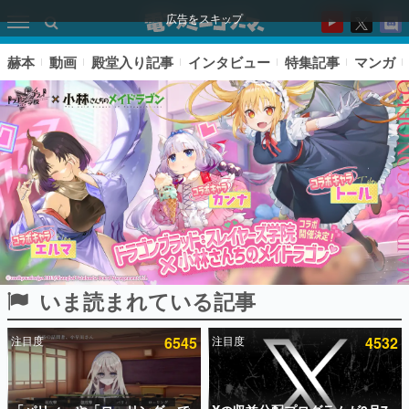
広告をスキップ
赫本
動画
殿堂入り記事
インタビュー
特集記事
マンガ
いま読まれている記事
ピックアップ
注目度
6545
注目度
4532
電ファミのいま読まれている記事ランキング
アプリセール情報