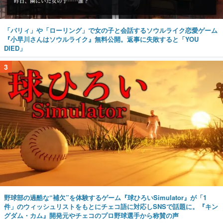
「パリィ」や「ローリング」で女の子と会話するソウルライク恋愛ゲーム
『小早川さんはソウルライク』無料公開。返事に失敗すると「YOU
DIED」
3
野球部の過酷な“補欠”を体験するゲーム『球ひろいSimulator』が「1
件」のウィッシュリストをもとにチェコ語に対応しSNSで話題に。『キン
グダム・カム』開発元やチェコのプロ野球選手から称賛の声