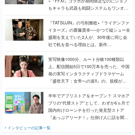
×『FFXI』コラボが期間限定なのにジョブ
もキャラも武器も戦闘システムもワンオフ
で作り込まれた理由を両ディレクターに聞
く
『TATSUJIN』の弓削雅稔×『ライデンファ
イターズ』の齋藤貴幸──かつて縦シュー全
盛期を支えていた2人が、30年後に同じ会
社で机を並べる理由とは。新作
『TATSUJIN EXTREME』で初タッグを組
んだレジェンド2人に訊く開発秘話
実写映像1000分、ルート分岐100種類以
上。配信開始5日で100万本を売った、中国
発の実写インタラクティブドラマゲーム
『盛世天下：女帝への道II』の、規模が違
うこだわりをプロデューサーに聞いた
半年でアプリストアをオープン？ スマホア
プリの“代替ストア”として、わずか6ヵ月で
国内向けローンチを行った発見型ストア
『あっぷアリーナ！』仕掛け人に話を聞い
てみた
インタビュー
の記事一覧