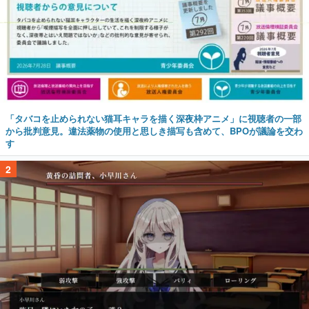
「タバコを止められない猫耳キャラを描く深夜枠アニメ」に視聴者の一部
から批判意見。違法薬物の使用と思しき描写も含めて、BPOが議論を交わ
す
2