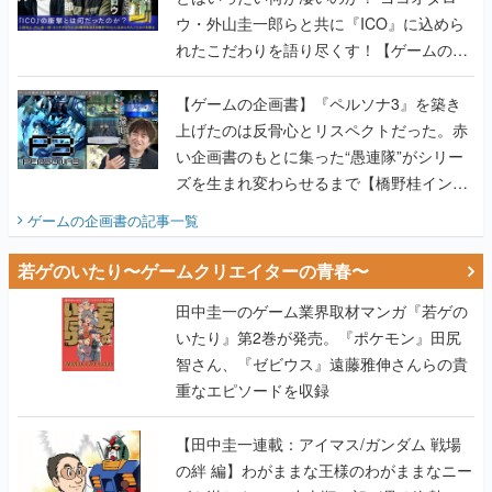
ウ・外山圭一郎らと共に『ICO』に込めら
れたこだわりを語り尽くす！【ゲームの企
画書】
【ゲームの企画書】『ペルソナ3』を築き
上げたのは反骨心とリスペクトだった。赤
い企画書のもとに集った“愚連隊”がシリー
ズを生まれ変わらせるまで【橋野桂インタ
ビュー】
ゲームの企画書
の記事一覧
若ゲのいたり〜ゲームクリエイターの青春〜
田中圭一のゲーム業界取材マンガ『若ゲの
いたり』第2巻が発売。『ポケモン』田尻
智さん、『ゼビウス』遠藤雅伸さんらの貴
重なエピソードを収録
【田中圭一連載：アイマス/ガンダム 戦場
の絆 編】わがままな王様のわがままなニー