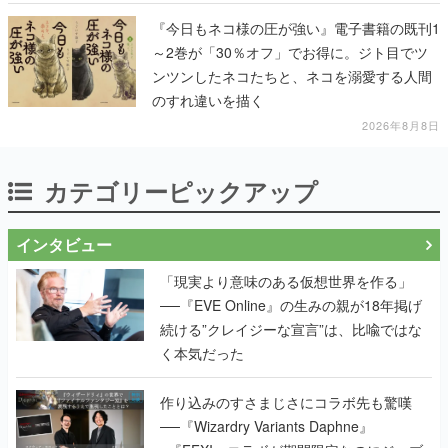
『今日もネコ様の圧が強い』電子書籍の既刊1
～2巻が「30％オフ」でお得に。ジト目でツ
ンツンしたネコたちと、ネコを溺愛する人間
のすれ違いを描く
2026年8月8日
カテゴリーピックアップ
インタビュー
「現実より意味のある仮想世界を作る」
──『EVE Online』の生みの親が18年掲げ
続ける”クレイジーな宣言”は、比喩ではな
く本気だった
作り込みのすさまじさにコラボ先も驚嘆
──『Wizardry Variants Daphne』