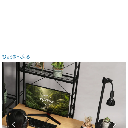
日本のコンテンツ産業やカルチャーに与えた影響を探る企
画です。
日本モバイルゲーム産業史
日本のモバイルゲーム史における主要なトピック・タイト
ルを網羅するほか、開発者へのインタビューや識者による
解説を掲載。約20年の歴史が一望できる決定版！
若ゲのいたり〜ゲームクリエイターの青春〜
『うつヌケ』『ペンと箸』等で知られるマンガ家・田中圭
一先生によるゲーム業界レポートマンガです。
記事へ戻る
なんでゲームは面白い？
ゲーム開発者・hamatsu氏がゲームの魅力を画面や操作の
具体的な形から解き明かしていく、硬派で骨太な評論連載
です。
ゲームが変えた日本語
「経験値」「裏技」「ラスボス」… ゲームにまつわる言葉
の起源や用法の変遷を、コンピューター文化史研究家・タ
イニーP氏が徹底調査。
カテゴリ
特集記事