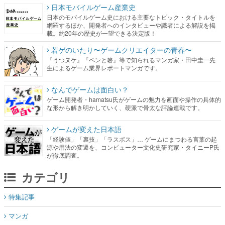
日本モバイルゲーム産業史
日本のモバイルゲーム史における主要なトピック・タイトルを
網羅するほか、開発者へのインタビューや識者による解説を掲
載。約20年の歴史が一望できる決定版！
若ゲのいたり〜ゲームクリエイターの青春〜
『うつヌケ』『ペンと箸』等で知られるマンガ家・田中圭一先
生によるゲーム業界レポートマンガです。
なんでゲームは面白い？
ゲーム開発者・hamatsu氏がゲームの魅力を画面や操作の具体的
な形から解き明かしていく、硬派で骨太な評論連載です。
ゲームが変えた日本語
「経験値」「裏技」「ラスボス」… ゲームにまつわる言葉の起
源や用法の変遷を、コンピューター文化史研究家・タイニーP氏
が徹底調査。
カテゴリ
特集記事
マンガ