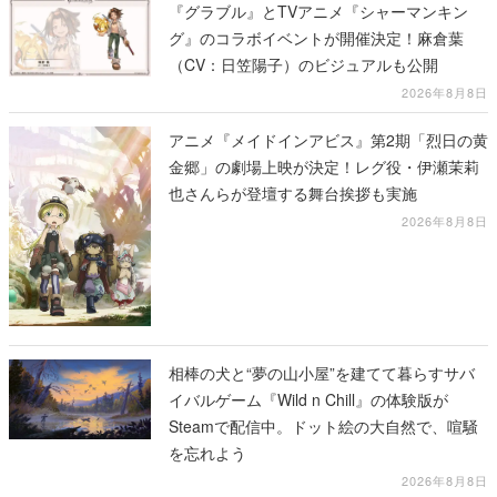
『グラブル』とTVアニメ『シャーマンキン
グ』のコラボイベントが開催決定！麻倉葉
（CV：日笠陽子）のビジュアルも公開
2026年8月8日
アニメ『メイドインアビス』第2期「烈日の黄
金郷」の劇場上映が決定！レグ役・伊瀬茉莉
也さんらが登壇する舞台挨拶も実施
2026年8月8日
相棒の犬と“夢の山小屋”を建てて暮らすサバ
イバルゲーム『Wild n Chill』の体験版が
Steamで配信中。ドット絵の大自然で、喧騒
を忘れよう
2026年8月8日