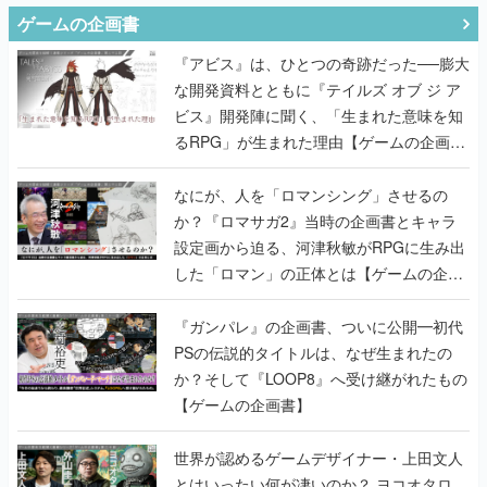
ゲームの企画書
『アビス』は、ひとつの奇跡だった──膨大
な開発資料とともに『テイルズ オブ ジ ア
ビス』開発陣に聞く、「生まれた意味を知
るRPG」が生まれた理由【ゲームの企画
書】
なにが、人を「ロマンシング」させるの
か？『ロマサガ2』当時の企画書とキャラ
設定画から迫る、河津秋敏がRPGに生み出
した「ロマン」の正体とは【ゲームの企画
書】
『ガンパレ』の企画書、ついに公開━初代
PSの伝説的タイトルは、なぜ生まれたの
か？そして『LOOP8』へ受け継がれたもの
【ゲームの企画書】
世界が認めるゲームデザイナー・上田文人
とはいったい何が凄いのか？ ヨコオタロ