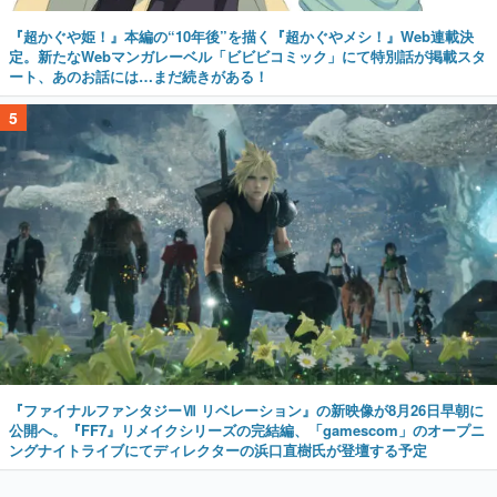
『超かぐや姫！』本編の“10年後”を描く『超かぐやメシ！』Web連載決
定。新たなWebマンガレーベル「ビビビコミック」にて特別話が掲載スタ
ート、あのお話には…まだ続きがある！
5
『ファイナルファンタジーⅦ リベレーション』の新映像が8月26日早朝に
公開へ。『FF7』リメイクシリーズの完結編、「gamescom」のオープニ
ングナイトライブにてディレクターの浜口直樹氏が登壇する予定