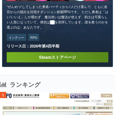
“ぜんめつ”してしまった勇者パーティから1人だけ選んで、ともに迷
宮からの脱出を目指すダンジョン探索RPGです。 ただし勇者は「は
い/いいえ」しか喋れず、魔法使いは魔法が使えず、戦士は可愛らし
い人形になっていて、僧侶は██を崇拝しています。誰を救うのかを
選ぶのは、あなたです。
インディー
RPG
リリース日：2026年第4四半期
Steamストアページ
ランキング
1