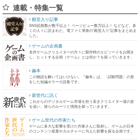
連載・特集一覧
殿堂入り記事
SNS拡散数が数千以上！ ページビュー数万以上！ などなど。多
くの人々に読まれた、電ファミ渾身の“殿堂入り”記事をまとめま
した。
ゲームの企画書
名作ゲームクリエイターの方々に製作時のエピソードをお聞き
し、ヒットする企画（ゲーム）とは何か？を探っていきます。
赫本
この物語を解いてはいけない。『赫本』は、〈試験問題〉の形
をした短編ホラー小説集です。
新世代に訊く
これからのデジタルゲーム市場を担う若きクリエイター達の姿
を追い、彼らのルーツと情熱を探っていきます。
ゲーム世代の作家たち
ゲームに多大な影響を受けた作家さんに取材し、ゲームが日本
のコンテンツ産業やカルチャーに与えた影響を探る企画です。