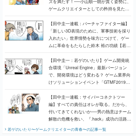
ズを満たす！──小山順一朗が貫く姿勢に、
ゲームクリエイターとしての矜持を見た
【若ゲのいたり最終回】
【田中圭一連載：バーチャファイター編】
「新しい3D表現のために、軍事技術を採り
入れたい」世界情勢を味方につけて、ゲー
ムに革命をもたらした鈴木 裕の功績【若ゲ
のいたり】
【田中圭一：若ゲのいたり】ゲーム開発統
合環境「Unreal Engine」最新バージョン
で、開発環境はどう変わる？ ゲーム業界向
けソリューションイベント「GTMF2019」
に行って、より理解を深めよう【PR】
【田中圭一連載：サイバーコネクトツー
編】すべての責任はオレが取る。だから、
付いてきてくれないか──男の熱意はチーム
解散の危機を救い、『.hack』成功の活路を
開く。業界の快男児・松山 洋に流れる血は
若ゲのいたり〜ゲームクリエイターの青春〜
の記事一覧
『少年ジャンプ』色だった【若ゲのいた