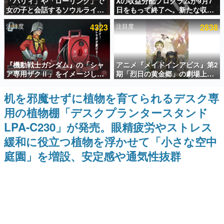
「パリィ」や「ローリング」で
Xの収益分配プログラムが9月7
女の子と会話するソウルライク
日をもって終了へ。新たな収益
インタビュー
恋愛ゲーム『小早川さんはソウ
化制度「Original Content
注目度
4323
注目度
2838
ルライク』無料公開。返事に失
Rewards Program」を発表
連載・特集一覧
敗すると「YOU DIED」
殿堂入り記事
『機動戦士ガンダム』の「シャ
アニメ『メイドインアビス』第2
SNS拡散数が数千以上！ ページビュー数万以上！ などな
ど。多くの人々に読まれた、電ファミ渾身の“殿堂入り”記
ア専用ザクⅡ」をイメージした
期「烈日の黄金郷」の劇場上映
事をまとめました。
散水ホースリールが予約開始。
が決定！レグ役・伊瀬茉莉也さ
本体にはシャアのパーソナルマ
んらが登壇する舞台挨拶も実施
机を邪魔せずに植物を育てられるデスク専
ゲームの企画書
ークやジオン公国軍のエンブレ
名作ゲームクリエイターの方々に製作時のエピソードをお
用の植物棚「デスクプランタースタンド
ム、型式番号などを配置
聞きし、ヒットする企画（ゲーム）とは何か？を探ってい
きます。
LPA-C230」が発売。眼精疲労やストレス
赫本
緩和に役立つ植物を浮かせて「小さな空中
この物語を解いてはいけない。『赫本』は、〈試験問題〉
庭園」を増設、安定感や通気性抜群
の形をした短編ホラー小説集です。
新世代に訊く
これからのデジタルゲーム市場を担う若きクリエイター達
の姿を追い、彼らのルーツと情熱を探っていきます。
ゲーム世代の作家たち
ゲームに多大な影響を受けた作家さんに取材し、ゲームが