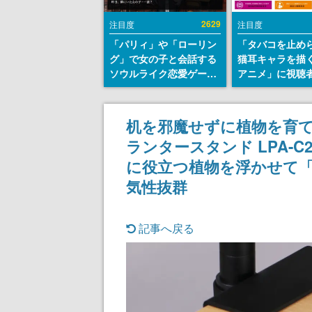
2629
注目度
注目度
「パリィ」や「ローリン
「タバコを止め
グ」で女の子と会話する
猫耳キャラを描
ソウルライク恋愛ゲーム
アニメ」に視聴
『小早川さんはソウルラ
から批判意見。
イク』無料公開。返事に
の使用と思しき
失敗すると「YOU
めて、BPOが議
机を邪魔せずに植物を育
DIED」
す
ランタースタンド LPA-
に役立つ植物を浮かせて
気性抜群
記事へ戻る