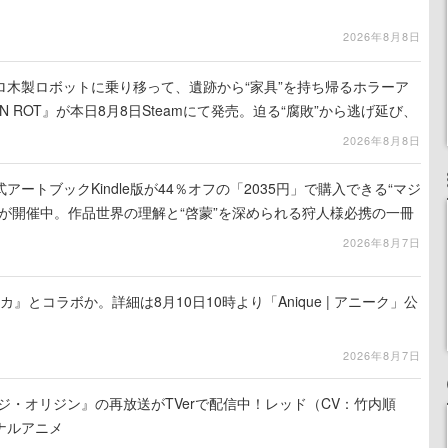
2026年8月8日
ロ木製ロボットに乗り移って、遺跡から“家具”を持ち帰るホラーア
N ROT』が本日8月8日Steamにて発売。迫る“腐敗”から逃げ延び、
を再建
2026年8月8日
ートブックKindle版が44％オフの「2035円」で購入できる“マジ
が開催中。作品世界の理解と“啓蒙”を深められる狩人様必携の一冊
2026年8月7日
カ』とコラボか。詳細は8月10日10時より「Anique | アニーク」公
2026年8月7日
ジ・オリジン』の再放送がTVerで配信中！レッド（CV：竹内順
ナルアニメ