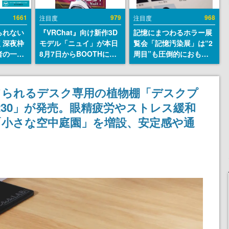
1661
979
968
注目度
注目度
られない
『VRChat』向け新作3D
記憶にまつわるホラー展
く深夜枠
モデル「ニュイ」が本日
覧会「記憶汚染展」は“2
者の一部
8月7日からBOOTHにて
周目”も圧倒的におもし
違法薬物
発売。瞳に光る星や感情
ろい。自分の記憶が“汚
描写も含
豊かな表情が、小悪魔か
染された”ことに気づい
論を交わ
わいい
た瞬間、展示の意味が変
てられるデスク専用の植物棚「デスクプ
わる。1周目はホラーと
C230」が発売。眼精疲労やストレス緩和
して、2周目はミステリ
ーの解決編として【ネタ
「小さな空中庭園」を増設、安定感や通
バレあり】