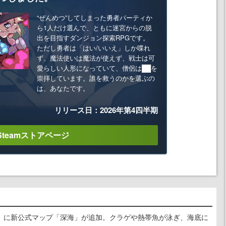
“ぜんめつ”してしまった勇者パーティか
ら1人だけ選んで、ともに迷宮からの脱
出を目指すダンジョン探索RPGです。
ただし勇者は「はい/いいえ」しか喋れ
ず、魔法使いは魔法が使えず、戦士は可
愛らしい人形になっていて、僧侶は██を
崇拝しています。誰を救うのかを選ぶの
は、あなたです。
リリース日：2026年第4四半期
Steamストアページ
』に新公式マップ「深海」が追加。クラゲや熱帯魚が泳ぎ、海底に