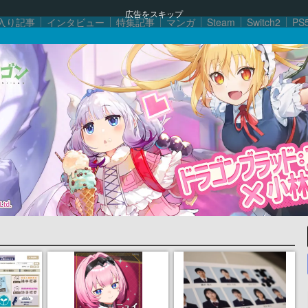
広告をスキップ
入り記事
インタビュー
特集記事
マンガ
Steam
Switch2
PS