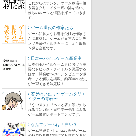
これからのデジタルゲーム市場を担
う若きクリエイター達の姿を追い、
彼らのルーツと情熱を探っていきま
す。
ゲーム世代の作家たち
ゲームに多大な影響を受けた作家さ
んに取材し、ゲームが日本のコンテ
ンツ産業やカルチャーに与えた影響
を探る企画です。
日本モバイルゲーム産業史
日本のモバイルゲーム史における主
要なトピック・タイトルを網羅する
ほか、開発者へのインタビューや識
者による解説を掲載。約20年の歴史
が一望できる決定版！
若ゲのいたり〜ゲームクリエ
イターの青春〜
『うつヌケ』『ペンと箸』等で知ら
れるマンガ家・田中圭一先生による
ゲーム業界レポートマンガです。
なんでゲームは面白い？
ゲーム開発者・hamatsu氏がゲーム
の魅力を画面や操作の具体的な形か