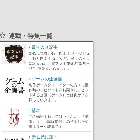
連載・特集一覧
殿堂入り記事
SNS拡散数が数千以上！ ページビュ
ー数万以上！ などなど。多くの人々
に読まれた、電ファミ渾身の“殿堂入
り”記事をまとめました。
ゲームの企画書
名作ゲームクリエイターの方々に製
作時のエピソードをお聞きし、ヒッ
トする企画（ゲーム）とは何か？を
探っていきます。
赫本
この物語を解いてはいけない。『赫
本』は、〈試験問題〉の形をした短
編ホラー小説集です。
新世代に訊く