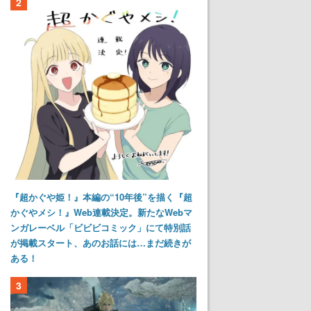
2
『超かぐや姫！』本編の“10年後”を描く『超
かぐやメシ！』Web連載決定。新たなWebマ
ンガレーベル「ビビビコミック」にて特別話
が掲載スタート、あのお話には…まだ続きが
ある！
3