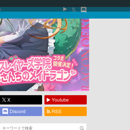
5
X
Youtube
Discord
RSS