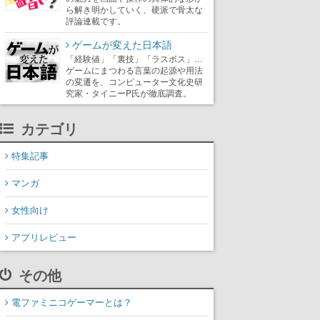
ら解き明かしていく、硬派で骨太な
評論連載です。
ゲームが変えた日本語
「経験値」「裏技」「ラスボス」…
ゲームにまつわる言葉の起源や用法
の変遷を、コンピューター文化史研
究家・タイニーP氏が徹底調査。
カテゴリ
特集記事
マンガ
女性向け
アプリレビュー
その他
電ファミニコゲーマーとは？