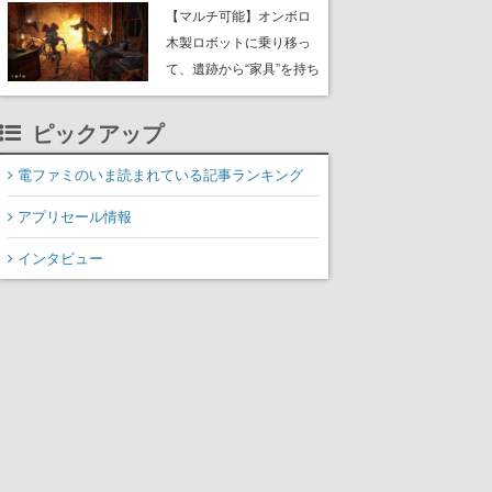
や大きな貝も
【マルチ可能】オンボロ
木製ロボットに乗り移っ
て、遺跡から“家具”を持ち
帰るホラーアクションゲ
ーム『GRAIN ROT』が本
ピックアップ
日8月8日Steamにて発
売。迫る“腐敗”から逃げ延
電ファミのいま読まれている記事ランキング
び、持ち帰った家具で基
アプリセール情報
地を再建
インタビュー