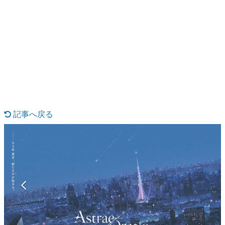
日本のコンテンツ産業やカルチャーに与えた影響を探る企
画です。
日本モバイルゲーム産業史
日本のモバイルゲーム史における主要なトピック・タイト
ルを網羅するほか、開発者へのインタビューや識者による
解説を掲載。約20年の歴史が一望できる決定版！
若ゲのいたり〜ゲームクリエイターの青春〜
『うつヌケ』『ペンと箸』等で知られるマンガ家・田中圭
一先生によるゲーム業界レポートマンガです。
記事へ戻る
なんでゲームは面白い？
ゲーム開発者・hamatsu氏がゲームの魅力を画面や操作の
具体的な形から解き明かしていく、硬派で骨太な評論連載
です。
ゲームが変えた日本語
「経験値」「裏技」「ラスボス」… ゲームにまつわる言葉
の起源や用法の変遷を、コンピューター文化史研究家・タ
イニーP氏が徹底調査。
カテゴリ
特集記事