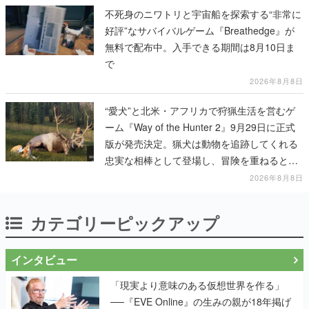
不死身のニワトリと宇宙船を探索する“非常に
好評”なサバイバルゲーム『Breathedge』が
無料で配布中。入手できる期間は8月10日ま
で
2026年8月8日
“愛犬”と北米・アフリカで狩猟生活を営むゲ
ーム『Way of the Hunter 2』9月29日に正式
版が発売決定。猟犬は動物を追跡してくれる
忠実な相棒として登場し、冒険を重ねると成
長する。記念撮影も可能
2026年8月8日
カテゴリーピックアップ
インタビュー
「現実より意味のある仮想世界を作る」
──『EVE Online』の生みの親が18年掲げ