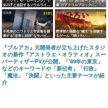
「パリィ」や「ローリング」で
「東映」の“あのオープニング映
女の子と会話するソウルライク
像”がアクリルブロックに。「東
インタビュー
恋愛ゲーム『小早川さんはソウ
映ヒストリカル グッズコレクシ
注目度
5181
注目度
5104
ルライク』無料公開。返事に失
ョン」が8月下旬より発売
連載・特集一覧
敗すると「YOU DIED」
殿堂入り記事
不死身のニワトリと宇宙船を探
野球部の過酷な“補欠”を体験す
SNS拡散数が数千以上！ ページビュー数万以上！ などな
ど。多くの人々に読まれた、電ファミ渾身の“殿堂入り”記
索する“非常に好評”なサバイバ
るゲーム『球ひろい
事をまとめました。
ルゲーム『Breathedge』が無
Simulator』が「1件」のウィッ
料で配布中。入手できる期間は8
シュリストをもとにチェコ語に
『ブルアカ』元開発者が立ち上げたスタジ
ゲームの企画書
月10日まで
対応しSNSで話題に。『キング
名作ゲームクリエイターの方々に製作時のエピソードをお
オの新作『アストラエ・オラティオ』スー
ダム・カム』開発元やチェコの
聞きし、ヒットする企画（ゲーム）とは何か？を探ってい
プロ野球選手から称賛の声
きます。
パーティザーPVが公開。「’89年の東京」
赫本
などのキーワードや「新伝奇」「行政」
この物語を解いてはいけない。『赫本』は、〈試験問題〉
「魔法」「決闘」といった主要テーマが紹
の形をした短編ホラー小説集です。
介
新世代に訊く
これからのデジタルゲーム市場を担う若きクリエイター達
の姿を追い、彼らのルーツと情熱を探っていきます。
ゲーム世代の作家たち
ゲームに多大な影響を受けた作家さんに取材し、ゲームが