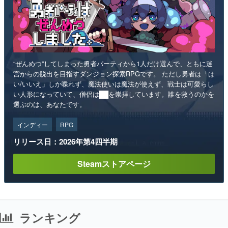
“ぜんめつ”してしまった勇者パーティから1人だけ選んで、ともに迷
宮からの脱出を目指すダンジョン探索RPGです。 ただし勇者は「は
い/いいえ」しか喋れず、魔法使いは魔法が使えず、戦士は可愛らし
い人形になっていて、僧侶は██を崇拝しています。誰を救うのかを
選ぶのは、あなたです。
インディー
RPG
リリース日：2026年第4四半期
Steamストアページ
ランキング