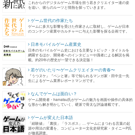
これからのデジタルゲーム市場を担う若きクリエイター達の姿
を追い、彼らのルーツと情熱を探っていきます。
ゲーム世代の作家たち
ゲームに多大な影響を受けた作家さんに取材し、ゲームが日本
のコンテンツ産業やカルチャーに与えた影響を探る企画です。
日本モバイルゲーム産業史
日本のモバイルゲーム史における主要なトピック・タイトルを
網羅するほか、開発者へのインタビューや識者による解説を掲
載。約20年の歴史が一望できる決定版！
若ゲのいたり〜ゲームクリエイターの青春〜
『うつヌケ』『ペンと箸』等で知られるマンガ家・田中圭一先
生によるゲーム業界レポートマンガです。
なんでゲームは面白い？
ゲーム開発者・hamatsu氏がゲームの魅力を画面や操作の具体的
な形から解き明かしていく、硬派で骨太な評論連載です。
ゲームが変えた日本語
「経験値」「裏技」「ラスボス」… ゲームにまつわる言葉の起
源や用法の変遷を、コンピューター文化史研究家・タイニーP氏
が徹底調査。