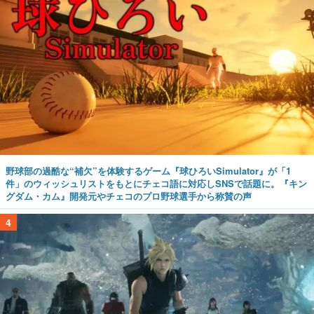
野球部の過酷な“補欠”を体験するゲーム『球ひろいSimulator』が「1
件」のウィッシュリストをもとにチェコ語に対応しSNSで話題に。『キン
グダム・カム』開発元やチェコのプロ野球選手から称賛の声
4