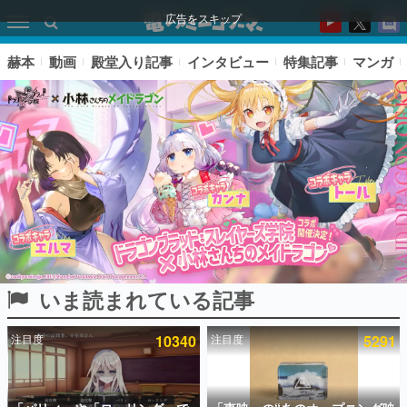
広告をスキップ
赫本
動画
殿堂入り記事
インタビュー
特集記事
マンガ
いま読まれている記事
ピックアップ
注目度
10340
注目度
5291
電ファミのいま読まれている記事ランキング
アプリセール情報