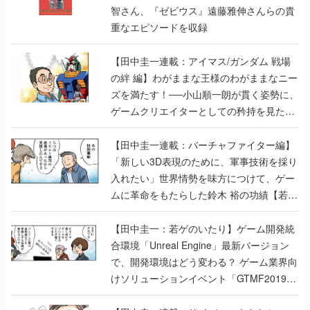
智さん、『ゼビウス』遠藤雅伸さんらの貴
重なエピソードを収録
【田中圭一連載：アイマス/ガンダム 戦場
の絆 編】わがままな王様のわがままなニー
ズを満たす！──小山順一朗が貫く姿勢に、
ゲームクリエイターとしての矜持を見た
【若ゲのいたり最終回】
【田中圭一連載：バーチャファイター編】
「新しい3D表現のために、軍事技術を採り
入れたい」世界情勢を味方につけて、ゲー
ムに革命をもたらした鈴木 裕の功績【若ゲ
のいたり】
【田中圭一：若ゲのいたり】ゲーム開発統
合環境「Unreal Engine」最新バージョン
で、開発環境はどう変わる？ ゲーム業界向
けソリューションイベント「GTMF2019」
に行って、より理解を深めよう【PR】