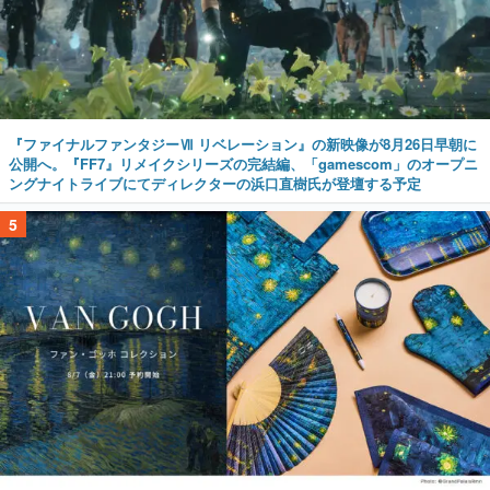
『ファイナルファンタジーⅦ リベレーション』の新映像が8月26日早朝に
公開へ。『FF7』リメイクシリーズの完結編、「gamescom」のオープニ
ングナイトライブにてディレクターの浜口直樹氏が登壇する予定
5