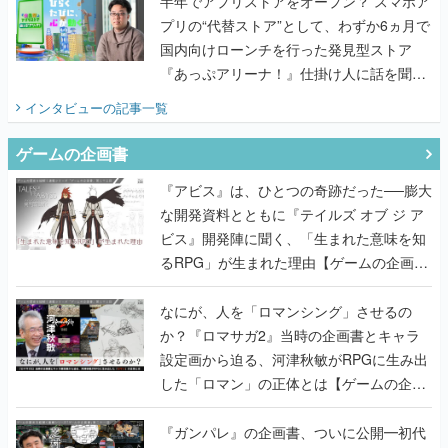
半年でアプリストアをオープン？ スマホア
プリの“代替ストア”として、わずか6ヵ月で
国内向けローンチを行った発見型ストア
『あっぷアリーナ！』仕掛け人に話を聞い
てみた
インタビュー
の記事一覧
ゲームの企画書
『アビス』は、ひとつの奇跡だった──膨大
な開発資料とともに『テイルズ オブ ジ ア
ビス』開発陣に聞く、「生まれた意味を知
るRPG」が生まれた理由【ゲームの企画
書】
なにが、人を「ロマンシング」させるの
か？『ロマサガ2』当時の企画書とキャラ
設定画から迫る、河津秋敏がRPGに生み出
した「ロマン」の正体とは【ゲームの企画
書】
『ガンパレ』の企画書、ついに公開━初代