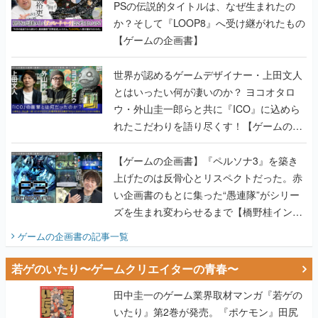
PSの伝説的タイトルは、なぜ生まれたの
か？そして『LOOP8』へ受け継がれたもの
【ゲームの企画書】
世界が認めるゲームデザイナー・上田文人
とはいったい何が凄いのか？ ヨコオタロ
ウ・外山圭一郎らと共に『ICO』に込めら
れたこだわりを語り尽くす！【ゲームの企
画書】
【ゲームの企画書】『ペルソナ3』を築き
上げたのは反骨心とリスペクトだった。赤
い企画書のもとに集った“愚連隊”がシリー
ズを生まれ変わらせるまで【橋野桂インタ
ビュー】
ゲームの企画書
の記事一覧
若ゲのいたり〜ゲームクリエイターの青春〜
田中圭一のゲーム業界取材マンガ『若ゲの
いたり』第2巻が発売。『ポケモン』田尻