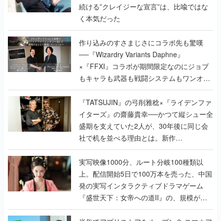
続ける”クレイジーな宣言”は、比喩ではな
く本気だった
作り込みのすさまじさにコラボ先も驚嘆
──『Wizardry Variants Daphne』
×『FFXI』コラボが期間限定なのにジョブ
もキャラも武器も戦闘システムもワンオフ
で作り込まれた理由を両ディレクターに聞
く
『TATSUJIN』の弓削雅稔×『ライデンファ
イターズ』の齋藤貴幸──かつて縦シュー全
盛期を支えていた2人が、30年後に同じ会
社で机を並べる理由とは。新作
『TATSUJIN EXTREME』で初タッグを組
んだレジェンド2人に訊く開発秘話
実写映像1000分、ルート分岐100種類以
上。配信開始5日で100万本を売った、中国
発の実写インタラクティブドラマゲーム
『盛世天下：女帝への道II』の、規模が違
うこだわりをプロデューサーに聞いた