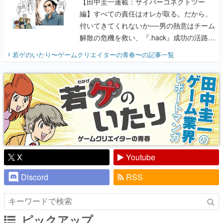
【田中圭一連載：サイバーコネクトツー
編】すべての責任はオレが取る。だから、
付いてきてくれないか──男の熱意はチーム
解散の危機を救い、『.hack』成功の活路を
開く。業界の快男児・松山 洋に流れる血は
若ゲのいたり〜ゲームクリエイターの青春〜
の記事一覧
『少年ジャンプ』色だった【若ゲのいた
り】
X
Youtube
Discord
RSS
ピックアップ