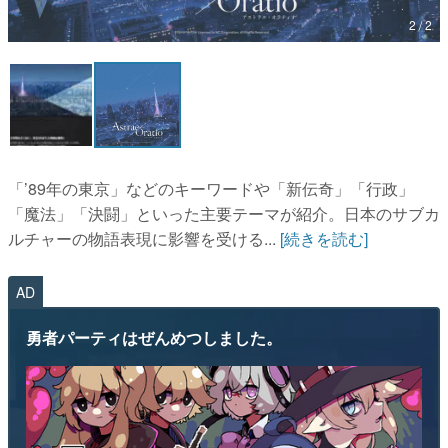
2 / 2
マンガ
女性向け
アプリレビュー
その他
「’89年の東京」などのキーワードや「新伝奇」「行政」
電ファミニコゲーマーとは？
「魔法」「決闘」といった主要テーマが紹介。日本のサブカ
ルチャーの物語表現に影響を受ける...
[続きを読む]
運営：株式会社マレ
AD
勇者パーティはぜんめつしました。