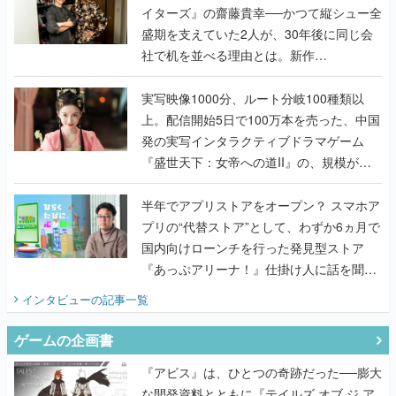
イターズ』の齋藤貴幸──かつて縦シュー全
盛期を支えていた2人が、30年後に同じ会
社で机を並べる理由とは。新作
『TATSUJIN EXTREME』で初タッグを組
んだレジェンド2人に訊く開発秘話
実写映像1000分、ルート分岐100種類以
上。配信開始5日で100万本を売った、中国
発の実写インタラクティブドラマゲーム
『盛世天下：女帝への道II』の、規模が違
うこだわりをプロデューサーに聞いた
半年でアプリストアをオープン？ スマホア
プリの“代替ストア”として、わずか6ヵ月で
国内向けローンチを行った発見型ストア
『あっぷアリーナ！』仕掛け人に話を聞い
てみた
インタビュー
の記事一覧
ゲームの企画書
『アビス』は、ひとつの奇跡だった──膨大
な開発資料とともに『テイルズ オブ ジ ア