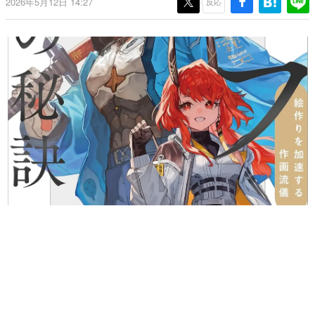
2026年5月12日 14:27
反応
日本のコンテンツ産業やカルチャーに与えた影響を探る企
画です。
日本モバイルゲーム産業史
日本のモバイルゲーム史における主要なトピック・タイト
ルを網羅するほか、開発者へのインタビューや識者による
解説を掲載。約20年の歴史が一望できる決定版！
若ゲのいたり〜ゲームクリエイターの青春〜
『うつヌケ』『ペンと箸』等で知られるマンガ家・田中圭
一先生によるゲーム業界レポートマンガです。
なんでゲームは面白い？
ゲーム開発者・hamatsu氏がゲームの魅力を画面や操作の
具体的な形から解き明かしていく、硬派で骨太な評論連載
です。
ゲームが変えた日本語
「経験値」「裏技」「ラスボス」… ゲームにまつわる言葉
の起源や用法の変遷を、コンピューター文化史研究家・タ
イニーP氏が徹底調査。
カテゴリ
特集記事