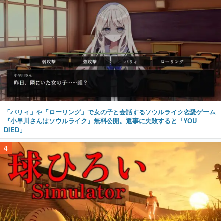
「パリィ」や「ローリング」で女の子と会話するソウルライク恋愛ゲーム
『小早川さんはソウルライク』無料公開。返事に失敗すると「YOU
DIED」
4