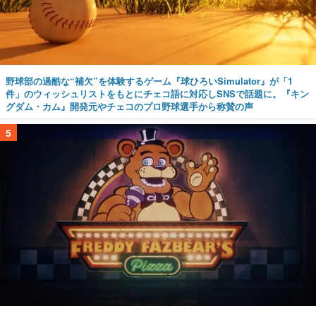
野球部の過酷な“補欠”を体験するゲーム『球ひろいSimulator』が「1
件」のウィッシュリストをもとにチェコ語に対応しSNSで話題に。『キン
グダム・カム』開発元やチェコのプロ野球選手から称賛の声
5