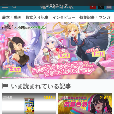
広告をスキップ
赫本
動画
殿堂入り記事
インタビュー
特集記事
マンガ
いま読まれている記事
ピックアップ
注目度
36454
注目度
21648
電ファミのいま読まれている記事ランキング
アプリセール情報