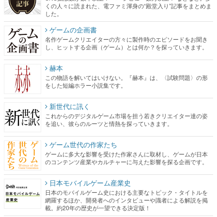
くの人々に読まれた、電ファミ渾身の“殿堂入り”記事をまとめま
した。
ゲームの企画書
名作ゲームクリエイターの方々に製作時のエピソードをお聞き
し、ヒットする企画（ゲーム）とは何か？を探っていきます。
赫本
この物語を解いてはいけない。『赫本』は、〈試験問題〉の形
をした短編ホラー小説集です。
新世代に訊く
これからのデジタルゲーム市場を担う若きクリエイター達の姿
を追い、彼らのルーツと情熱を探っていきます。
ゲーム世代の作家たち
ゲームに多大な影響を受けた作家さんに取材し、ゲームが日本
のコンテンツ産業やカルチャーに与えた影響を探る企画です。
日本モバイルゲーム産業史
日本のモバイルゲーム史における主要なトピック・タイトルを
網羅するほか、開発者へのインタビューや識者による解説を掲
載。約20年の歴史が一望できる決定版！