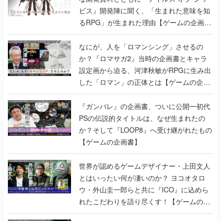
ビス』開発陣に聞く、「生まれた意味を知
るRPG」が生まれた理由【ゲームの企画
書】
なにが、人を「ロマンシング」させるの
か？『ロマサガ2』当時の企画書とキャラ
設定画から迫る、河津秋敏がRPGに生み出
した「ロマン」の正体とは【ゲームの企画
書】
『ガンパレ』の企画書、ついに公開━初代
PSの伝説的タイトルは、なぜ生まれたの
か？そして『LOOP8』へ受け継がれたもの
【ゲームの企画書】
世界が認めるゲームデザイナー・上田文人
とはいったい何が凄いのか？ ヨコオタロ
ウ・外山圭一郎らと共に『ICO』に込めら
れたこだわりを語り尽くす！【ゲームの企
画書】