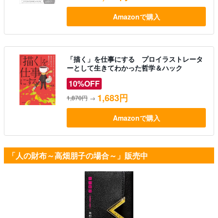
Amazonで購入
「描く」を仕事にする プロイラストレータ
ーとして生きてわかった哲学＆ハック
10%OFF
1,683円
1,870円
→
Amazonで購入
「人の財布～高畑朋子の場合～」販売中