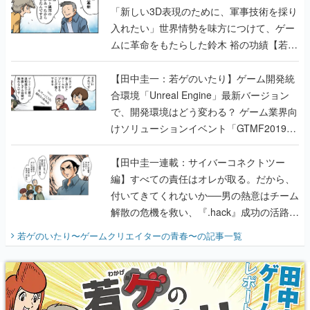
「新しい3D表現のために、軍事技術を採り
入れたい」世界情勢を味方につけて、ゲー
ムに革命をもたらした鈴木 裕の功績【若ゲ
のいたり】
【田中圭一：若ゲのいたり】ゲーム開発統
合環境「Unreal Engine」最新バージョン
で、開発環境はどう変わる？ ゲーム業界向
けソリューションイベント「GTMF2019」
に行って、より理解を深めよう【PR】
【田中圭一連載：サイバーコネクトツー
編】すべての責任はオレが取る。だから、
付いてきてくれないか──男の熱意はチーム
解散の危機を救い、『.hack』成功の活路を
開く。業界の快男児・松山 洋に流れる血は
若ゲのいたり〜ゲームクリエイターの青春〜
の記事一覧
『少年ジャンプ』色だった【若ゲのいた
り】