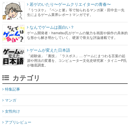
若ゲのいたり〜ゲームクリエイターの青春〜
『うつヌケ』『ペンと箸』等で知られるマンガ家・田中圭一先
生によるゲーム業界レポートマンガです。
なんでゲームは面白い？
ゲーム開発者・hamatsu氏がゲームの魅力を画面や操作の具体的
な形から解き明かしていく、硬派で骨太な評論連載です。
ゲームが変えた日本語
「経験値」「裏技」「ラスボス」… ゲームにまつわる言葉の起
源や用法の変遷を、コンピューター文化史研究家・タイニーP氏
が徹底調査。
カテゴリ
特集記事
マンガ
女性向け
アプリレビュー