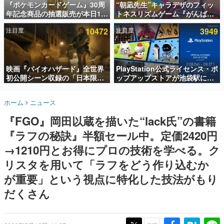
『ポケモンカードゲーム』30周
“朝凪先生”キャラデザのフィッ
年記念商品の抽選販売が本日12
トネスリズムゲーム『がんば
インタビュー
時より開始。拡張パック「30th
れ！チアリズム』Steamストア
注目度
10472
注目度
3949
CELEBRATION」のボックス
ページが公開。キャラクターの
連載・特集一覧
に、「プレミアムデッキセット
CVは陽向葵ゅかさん
エーフィ・ブラッキー」
殿堂入り記事
「FUTURISTIC BOX」の計3商
SNS拡散数が数千以上！ ページビュー数万以上！ などな
品
映画『バイオハザード』全世界
PlayStation公式ライセンス・ポ
ど。多くの人々に読まれた、電ファミ渾身の“殿堂入り”記
初公開シーン収録の「日本限
ップアップストアが池袋駅にて
事をまとめました。
定」予告映像が解禁。バイオの
期間限定で開催。夏のアパレル
日（8月10日）にあわせて、
や『ブラッドボーン』の新作ア
ゲームの企画書
ホーム
ニュース
「ラクーンシティ総合病院」へ
イテムが登場
名作ゲームクリエイターの方々に製作時のエピソードをお
聞きし、ヒットする企画（ゲーム）とは何か？を探ってい
行く配達人の姿が披露
『FGO』岡田以蔵を描いた“lack氏”の書籍
きます。
『ラフの秘訣』半額セール中。定価2420円
赫本
この物語を解いてはいけない。『赫本』は、〈試験問題〉
→1210円とお得にプロの技術を学べる。ク
の形をした短編ホラー小説集です。
リスタを用いて「ラフをどう作り込むか
が重要」という視点に特化した技法がもり
新世代に訊く
これからのデジタルゲーム市場を担う若きクリエイター達
だくさん
の姿を追い、彼らのルーツと情熱を探っていきます。
ゲーム世代の作家たち
ゲームに多大な影響を受けた作家さんに取材し、ゲームが