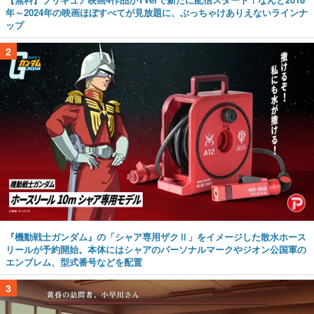
年～2024年の映画ほぼすべてが見放題に、ぶっちゃけありえないラインナ
ップ
2
『機動戦士ガンダム』の「シャア専用ザクⅡ」をイメージした散水ホース
リールが予約開始。本体にはシャアのパーソナルマークやジオン公国軍の
エンブレム、型式番号などを配置
3