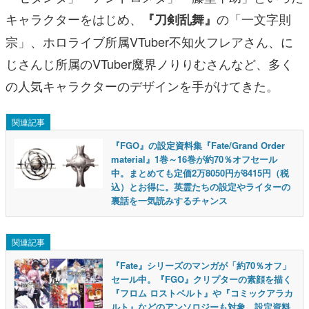
キャラクターをはじめ、
の「一文字則
『刀剣乱舞』
宗」、ホロライブ所属VTuber不知火フレアさん、に
じさんじ所属のVTuber魔界ノりりむさんなど、多く
の人気キャラクターのデザインを手がけてきた。
関連記事
『FGO』の設定資料集『Fate/Grand Order
material』1巻～16巻が約70％オフセール
中。まとめても定価2万8050円が8415円（税
込）とお得に。英霊たちの設定やライターの
裏話を一気読みするチャンス
関連記事
『Fate』シリーズのマンガが「約70％オフ」
セール中。『FGO』クリプターの素顔を描く
『フロム ロストベルト』や『コミックアラカ
ルト』などのアンソロジーも対象。設定資料