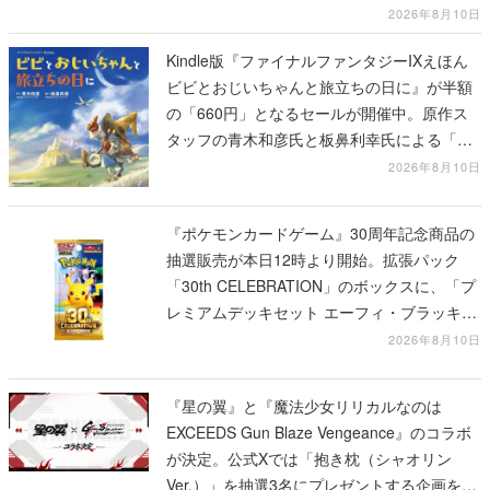
2026年8月10日
Kindle版『ファイナルファンタジーIXえほん
ビビとおじいちゃんと旅立ちの日に』が半額
の「660円」となるセールが開催中。原作ス
タッフの青木和彦氏と板鼻利幸氏による「ビ
ビ」の前日譚
2026年8月10日
『ポケモンカードゲーム』30周年記念商品の
抽選販売が本日12時より開始。拡張パック
「30th CELEBRATION」のボックスに、「プ
レミアムデッキセット エーフィ・ブラッキ
ー」「FUTURISTIC BOX」の計3商品
2026年8月10日
『星の翼』と『魔法少女リリカルなのは
EXCEEDS Gun Blaze Vengeance』のコラボ
が決定。公式Xでは「抱き枕（シャオリン
Ver.）」を抽選3名にプレゼントする企画を実