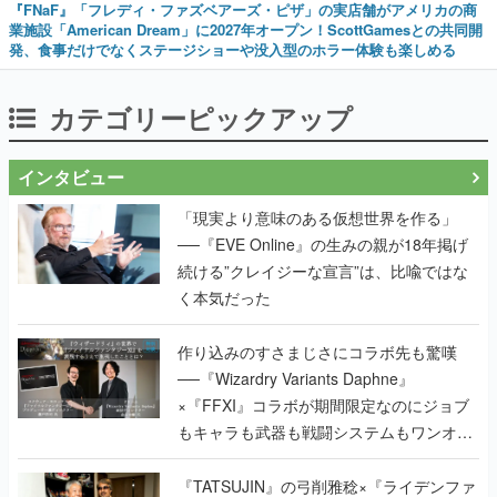
『FNaF』「フレディ・ファズベアーズ・ピザ」の実店舗がアメリカの商
業施設「American Dream」に2027年オープン！ScottGamesとの共同開
発、食事だけでなくステージショーや没入型のホラー体験も楽しめる
カテゴリーピックアップ
インタビュー
「現実より意味のある仮想世界を作る」
──『EVE Online』の生みの親が18年掲げ
続ける”クレイジーな宣言”は、比喩ではな
く本気だった
作り込みのすさまじさにコラボ先も驚嘆
──『Wizardry Variants Daphne』
×『FFXI』コラボが期間限定なのにジョブ
もキャラも武器も戦闘システムもワンオフ
で作り込まれた理由を両ディレクターに聞
く
『TATSUJIN』の弓削雅稔×『ライデンファ