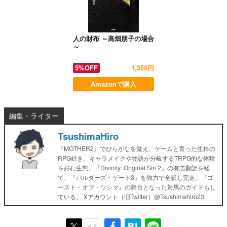
人の財布 ～高畑朋子の場合
～
5%OFF
1,359円
Amazonで購入
編集・ライター
TsushimaHiro
『MOTHER2』でひらがなを覚え、ゲームと育った生粋の
RPG好き。キャラメイクや物語が分岐するTRPG的な体験
を好む生態。『Divinity: Original Sin 2』の有志翻訳を経
て、『バルダーズ・ゲート3』を独力で全訳し完走。『ゴ
ースト・オブ・ツシマ』の舞台となった対馬のガイドもし
ている。 Xアカウント（旧Twitter）@Tsushimahiro23
反応