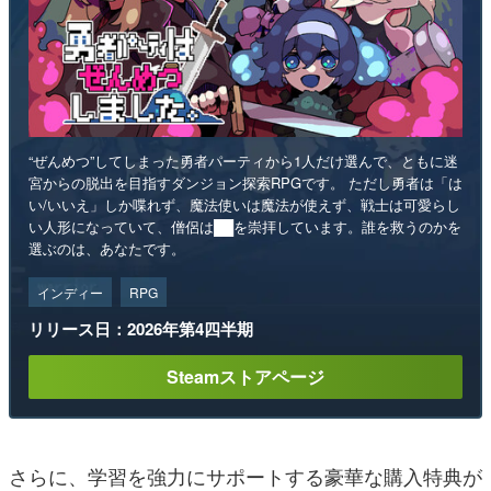
“ぜんめつ”してしまった勇者パーティから1人だけ選んで、ともに迷
宮からの脱出を目指すダンジョン探索RPGです。 ただし勇者は「は
い/いいえ」しか喋れず、魔法使いは魔法が使えず、戦士は可愛らし
い人形になっていて、僧侶は██を崇拝しています。誰を救うのかを
選ぶのは、あなたです。
インディー
RPG
リリース日：2026年第4四半期
Steamストアページ
さらに、学習を強力にサポートする豪華な購入特典が