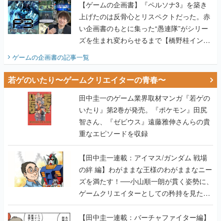
【ゲームの企画書】『ペルソナ3』を築き
上げたのは反骨心とリスペクトだった。赤
い企画書のもとに集った“愚連隊”がシリー
ズを生まれ変わらせるまで【橋野桂インタ
ビュー】
ゲームの企画書
の記事一覧
若ゲのいたり〜ゲームクリエイターの青春〜
田中圭一のゲーム業界取材マンガ『若ゲの
いたり』第2巻が発売。『ポケモン』田尻
智さん、『ゼビウス』遠藤雅伸さんらの貴
重なエピソードを収録
【田中圭一連載：アイマス/ガンダム 戦場
の絆 編】わがままな王様のわがままなニー
ズを満たす！──小山順一朗が貫く姿勢に、
ゲームクリエイターとしての矜持を見た
【若ゲのいたり最終回】
【田中圭一連載：バーチャファイター編】