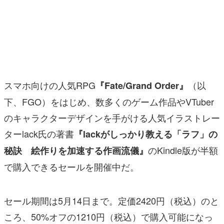
マンガ
女性向け
アプリレビュー
その他
スマホ向けの人気RPG
（以
『Fate/Grand Order』
下、FGO）をはじめ、数多くのゲーム作品やVTuber
電ファミニコゲーマーとは？
のキャラクターデザインを手がける人気イラストレー
運営：株式会社マレ
ターlack氏の著書
『lackがしっかり教える「ラフ」の
のKindle版が半額
秘訣 絵作りを加速する作画流儀』
で購入できるセールを開催中だ。
セール期間は5月14日まで。定価2420円（税込）のと
ころ、50%オフの1210円（税込）で購入可能になっ