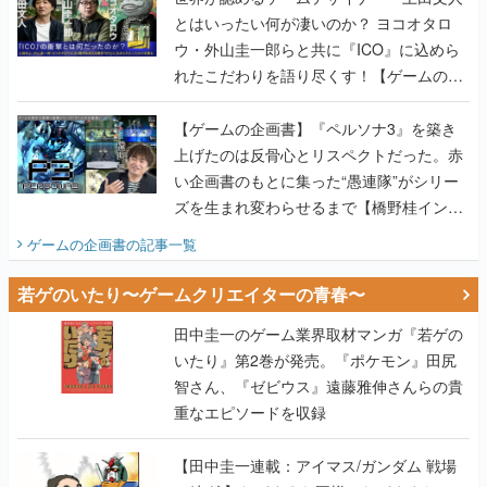
とはいったい何が凄いのか？ ヨコオタロ
ウ・外山圭一郎らと共に『ICO』に込めら
れたこだわりを語り尽くす！【ゲームの企
画書】
【ゲームの企画書】『ペルソナ3』を築き
上げたのは反骨心とリスペクトだった。赤
い企画書のもとに集った“愚連隊”がシリー
ズを生まれ変わらせるまで【橋野桂インタ
ビュー】
ゲームの企画書
の記事一覧
若ゲのいたり〜ゲームクリエイターの青春〜
田中圭一のゲーム業界取材マンガ『若ゲの
いたり』第2巻が発売。『ポケモン』田尻
智さん、『ゼビウス』遠藤雅伸さんらの貴
重なエピソードを収録
【田中圭一連載：アイマス/ガンダム 戦場