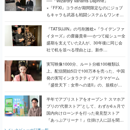
──『Wizardry Variants Daphne』
×『FFXI』コラボが期間限定なのにジョブ
もキャラも武器も戦闘システムもワンオフ
で作り込まれた理由を両ディレクターに聞
く
『TATSUJIN』の弓削雅稔×『ライデンファ
イターズ』の齋藤貴幸──かつて縦シュー全
盛期を支えていた2人が、30年後に同じ会
社で机を並べる理由とは。新作
『TATSUJIN EXTREME』で初タッグを組
んだレジェンド2人に訊く開発秘話
実写映像1000分、ルート分岐100種類以
上。配信開始5日で100万本を売った、中国
発の実写インタラクティブドラマゲーム
『盛世天下：女帝への道II』の、規模が違
うこだわりをプロデューサーに聞いた
半年でアプリストアをオープン？ スマホア
プリの“代替ストア”として、わずか6ヵ月で
国内向けローンチを行った発見型ストア
『あっぷアリーナ！』仕掛け人に話を聞い
てみた
インタビュー
の記事一覧