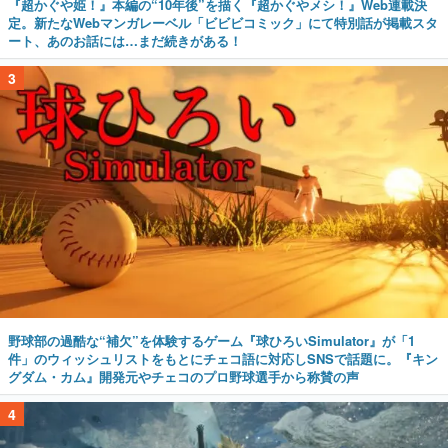
『超かぐや姫！』本編の“10年後”を描く『超かぐやメシ！』Web連載決
定。新たなWebマンガレーベル「ビビビコミック」にて特別話が掲載スタ
ート、あのお話には…まだ続きがある！
3
野球部の過酷な“補欠”を体験するゲーム『球ひろいSimulator』が「1
件」のウィッシュリストをもとにチェコ語に対応しSNSで話題に。『キン
グダム・カム』開発元やチェコのプロ野球選手から称賛の声
4