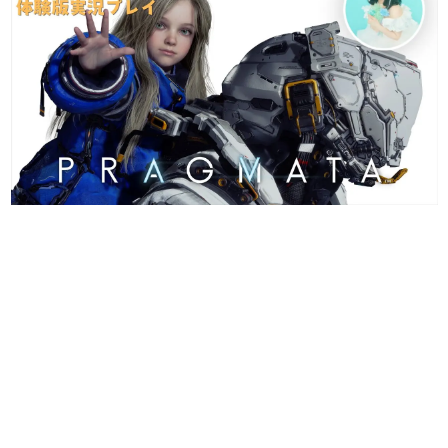
日本のコンテンツ産業やカルチャーに与えた影響を探る企
画です。
日本モバイルゲーム産業史
日本のモバイルゲーム史における主要なトピック・タイト
ルを網羅するほか、開発者へのインタビューや識者による
解説を掲載。約20年の歴史が一望できる決定版！
若ゲのいたり〜ゲームクリエイターの青春〜
『うつヌケ』『ペンと箸』等で知られるマンガ家・田中圭
一先生によるゲーム業界レポートマンガです。
なんでゲームは面白い？
ゲーム開発者・hamatsu氏がゲームの魅力を画面や操作の
具体的な形から解き明かしていく、硬派で骨太な評論連載
です。
ゲームが変えた日本語
「経験値」「裏技」「ラスボス」… ゲームにまつわる言葉
の起源や用法の変遷を、コンピューター文化史研究家・タ
イニーP氏が徹底調査。
カテゴリ
特集記事