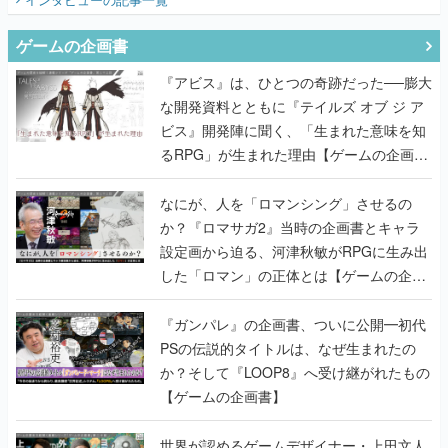
ゲームの企画書
『アビス』は、ひとつの奇跡だった──膨大
な開発資料とともに『テイルズ オブ ジ ア
ビス』開発陣に聞く、「生まれた意味を知
るRPG」が生まれた理由【ゲームの企画
書】
なにが、人を「ロマンシング」させるの
か？『ロマサガ2』当時の企画書とキャラ
設定画から迫る、河津秋敏がRPGに生み出
した「ロマン」の正体とは【ゲームの企画
書】
『ガンパレ』の企画書、ついに公開━初代
PSの伝説的タイトルは、なぜ生まれたの
か？そして『LOOP8』へ受け継がれたもの
【ゲームの企画書】
世界が認めるゲームデザイナー・上田文人