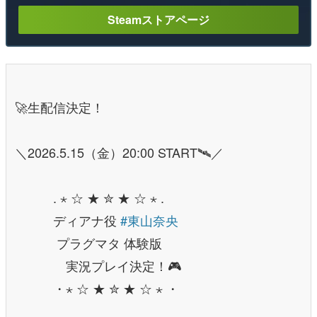
Steamストアページ
🚀生配信決定！
＼2026.5.15（金）20:00 START🛰️／
. ⋆ ☆ ★ ✮ ★ ☆ ⋆ .
ディアナ役
#東山奈央
プラグマタ 体験版
実況プレイ決定！🎮
・⋆ ☆ ★ ✮ ★ ☆ ⋆ ・