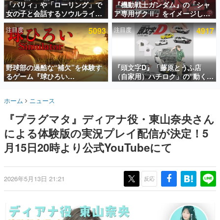
「パリィ」や「ローリング」で
『機動戦士ガンダム』の「シャ
女の子と会話するソウルライク
ア専用ザクⅡ」をイメージした
インタビュー
恋愛ゲーム『小早川さんはソウ
散水ホースリールが予約開始。
注目度
5093
注目度
4917
ルライク』無料公開。返事に失
本体にはシャアのパーソナルマ
連載・特集一覧
敗すると「YOU DIED」
ークやジオン公国軍のエンブレ
ム、型式番号などを配置
殿堂入り記事
SNS拡散数が数千以上！ ページビュー数万以上！ などな
野球部の過酷な“補欠”を体験す
『頭文字D』「藤原とうふ店
ど。多くの人々に読まれた、電ファミ渾身の“殿堂入り”記
るゲーム『球ひろい
（自家用）ハチロク」の“動くテ
事をまとめました。
Simulator』が「1件」のウィッ
ィッシュケース”が買えるポップ
シュリストをもとにチェコ語に
アップショップが開催へ。マン
ゲームの企画書
ホーム
ニュース
対応しSNSで話題に。『キング
ガの舞台である群馬の「イオン
名作ゲームクリエイターの方々に製作時のエピソードをお
聞きし、ヒットする企画（ゲーム）とは何か？を探ってい
ダム・カム』開発元やチェコの
モール高崎」にて、8月11日か
『プラグマタ』ディアナ役・東山奈央さん
きます。
プロ野球選手から称賛の声
ら8月20日までの期間限定で開
催予定
による体験版の実況プレイ配信が決定！5
赫本
この物語を解いてはいけない。『赫本』は、〈試験問題〉
月15日20時より公式YouTubeにて
の形をした短編ホラー小説集です。
新世代に訊く
2026年5月13日 21:21
反応
これからのデジタルゲーム市場を担う若きクリエイター達
の姿を追い、彼らのルーツと情熱を探っていきます。
ゲーム世代の作家たち
ゲームに多大な影響を受けた作家さんに取材し、ゲームが