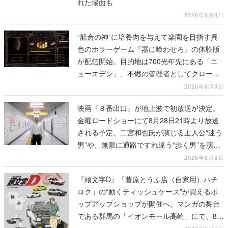
れた場面も
2026年8月8日
“船倉の神”に培養肉を与えて楽園を目指す異
色のホラーゲーム『器に喰わせろ』の体験版
が配信開始。目的地は700光年先にある「ニ
ューエデン」、不燃の管理者としてクローン
人間を増やし、加工して神に捧げる
2026年8月8日
映画『８番出口』が地上波で初放送が決定。
金曜ロードショーにて8月28日21時より放送
される予定。二宮和也氏が演じる主人公“迷う
男”や、無限に通路ですれ違う“歩く男”を演じ
る河内大和氏の迫真の演技は必見
2026年8月8日
『頭文字D』「藤原とうふ店（自家用）ハチ
ロク」の“動くティッシュケース”が買えるポ
ップアップショップが開催へ。マンガの舞台
である群馬の「イオンモール高崎」にて、8月