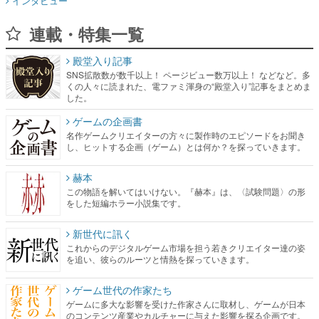
インタビュー
連載・特集一覧
殿堂入り記事
SNS拡散数が数千以上！ ページビュー数万以上！ などなど。多
くの人々に読まれた、電ファミ渾身の“殿堂入り”記事をまとめま
した。
ゲームの企画書
名作ゲームクリエイターの方々に製作時のエピソードをお聞き
し、ヒットする企画（ゲーム）とは何か？を探っていきます。
赫本
この物語を解いてはいけない。『赫本』は、〈試験問題〉の形
をした短編ホラー小説集です。
新世代に訊く
これからのデジタルゲーム市場を担う若きクリエイター達の姿
を追い、彼らのルーツと情熱を探っていきます。
ゲーム世代の作家たち
ゲームに多大な影響を受けた作家さんに取材し、ゲームが日本
のコンテンツ産業やカルチャーに与えた影響を探る企画です。