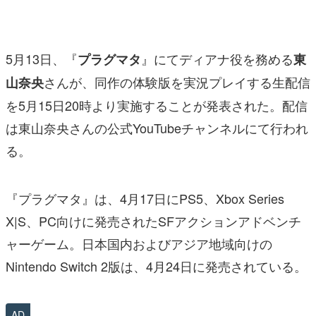
マンガ
女性向け
5月13日、『
』にてディアナ役を務める
プラグマタ
東
アプリレビュー
さんが、同作の体験版を実況プレイする生配信
山奈央
を5月15日20時より実施することが発表された。配信
その他
は東山奈央さんの公式YouTubeチャンネルにて行われ
電ファミニコゲーマーとは？
る。
運営：株式会社マレ
『プラグマタ』は、4月17日にPS5、Xbox Series
X|S、PC向けに発売されたSFアクションアドベンチ
ャーゲーム。日本国内およびアジア地域向けの
Nintendo Switch 2版は、4月24日に発売されている。
AD