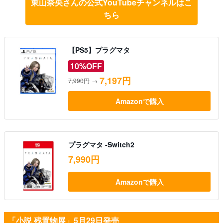
東山奈央さんの公式YouTubeチャンネルはこ
ちら
【PS5】プラグマタ
10%OFF
7,197円
7,990円
→
Amazonで購入
プラグマタ -Switch2
7,990円
Amazonで購入
「小説 残置物展」5月29日発売