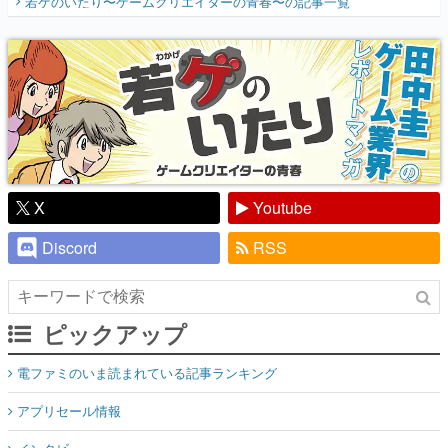
若ゲのいたり〜ゲームクリエイターの青春〜
の記事一覧
『少年ジャンプ』色だった【若ゲのいた
り】
X
Youtube
Discord
RSS
ピックアップ
電ファミのいま読まれている記事ランキング
アプリセール情報