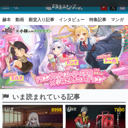
広告をスキップ
赫本
動画
殿堂入り記事
インタビュー
特集記事
マンガ
いま読まれている記事
ピックアップ
注目度
8998
注目度
7590
電ファミのいま読まれている記事ランキング
アプリセール情報