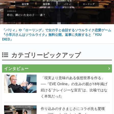
「パリィ」や「ローリング」で女の子と会話するソウルライク恋愛ゲーム
『小早川さんはソウルライク』無料公開。返事に失敗すると「YOU
DIED」
カテゴリーピックアップ
インタビュー
「現実より意味のある仮想世界を作る」
──『EVE Online』の生みの親が18年掲げ
続ける”クレイジーな宣言”は、比喩ではな
く本気だった
作り込みのすさまじさにコラボ先も驚嘆