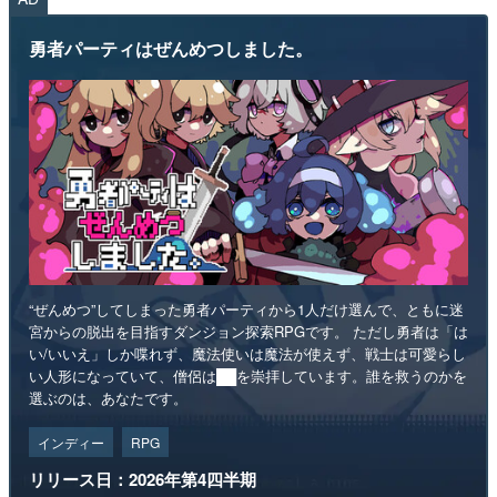
勇者パーティはぜんめつしました。
“ぜんめつ”してしまった勇者パーティから1人だけ選んで、ともに迷
宮からの脱出を目指すダンジョン探索RPGです。 ただし勇者は「は
い/いいえ」しか喋れず、魔法使いは魔法が使えず、戦士は可愛らし
い人形になっていて、僧侶は██を崇拝しています。誰を救うのかを
選ぶのは、あなたです。
インディー
RPG
リリース日：2026年第4四半期