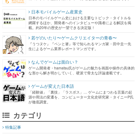
日本モバイルゲーム産業史
日本のモバイルゲーム史における主要なトピック・タイトルを
網羅するほか、開発者へのインタビューや識者による解説を掲
載。約20年の歴史が一望できる決定版！
若ゲのいたり〜ゲームクリエイターの青春〜
『うつヌケ』『ペンと箸』等で知られるマンガ家・田中圭一先
生によるゲーム業界レポートマンガです。
なんでゲームは面白い？
ゲーム開発者・hamatsu氏がゲームの魅力を画面や操作の具体的
な形から解き明かしていく、硬派で骨太な評論連載です。
ゲームが変えた日本語
「経験値」「裏技」「ラスボス」… ゲームにまつわる言葉の起
源や用法の変遷を、コンピューター文化史研究家・タイニーP氏
が徹底調査。
カテゴリ
特集記事