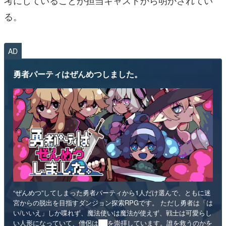
考にしていることが担当キャストから明かされてい
る。
AD
勇者パーティはぜんめつしました。
“ぜんめつ”してしまった勇者パーティから1人だけ選んで、ともに迷
宮からの脱出を目指すダンジョン探索RPGです。 ただし勇者は「は
い/いいえ」しか喋れず、魔法使いは魔法が使えず、戦士は可愛らし
い人形になっていて、僧侶は██を崇拝しています。誰を救うのかを