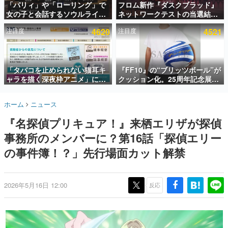
「パリィ」や「ローリング」で
フロム新作『ダスクブラッド』
女の子と会話するソウルライク
ネットワークテストの当選結果
インタビュー
恋愛ゲーム『小早川さんはソウ
が8月7日22時に発表。応募サイ
注目度
4620
注目度
4521
ルライク』無料公開。返事に失
トのマイページから確認可能、
連載・特集一覧
敗すると「YOU DIED」
テスト実施は8月21日～24日
殿堂入り記事
SNS拡散数が数千以上！ ページビュー数万以上！ などな
「タバコを止められない猫耳キ
『FF10』の“ブリッツボール”が
ど。多くの人々に読まれた、電ファミ渾身の“殿堂入り”記
ャラを描く深夜枠アニメ」に視
クッション化。25周年記念展
事をまとめました。
聴者の一部から批判意見。違法
「FINAL FANTASY X
薬物の使用と思しき描写も含め
MUSEUM-幻光の記憶-」のグッ
ゲームの企画書
ホーム
ニュース
て、BPOが議論を交わす
ズ情報が一部公開
名作ゲームクリエイターの方々に製作時のエピソードをお
聞きし、ヒットする企画（ゲーム）とは何か？を探ってい
『名探偵プリキュア！』来栖エリザが探偵
きます。
事務所のメンバーに？第16話「探偵エリー
赫本
この物語を解いてはいけない。『赫本』は、〈試験問題〉
の事件簿！？」先行場面カット解禁
の形をした短編ホラー小説集です。
新世代に訊く
2026年5月16日 12:00
反応
これからのデジタルゲーム市場を担う若きクリエイター達
の姿を追い、彼らのルーツと情熱を探っていきます。
ゲーム世代の作家たち
ゲームに多大な影響を受けた作家さんに取材し、ゲームが