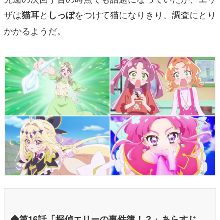
ザは
と
をつけて猫になりきり、調査にとり
猫耳
しっぽ
かかるようだ。
◆第16話「探偵エリーの事件簿！？」あらすじ