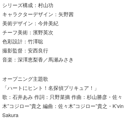
シリーズ構成：村山功
キャラクターデザイン：矢野茜
美術デザイン：今井美紀
チーフ美術：濱野英次
色彩設計：竹澤聡
撮影監督：安西良行
音楽：深澤恵梨香／馬瀬みさき
オープニング主題歌
「ハートにヒント！名探偵プリキュア！」
歌：石井あみ 作詞：只野菜摘 作曲：杉山勝彦・佐々
木”コジロー”貴之 編曲：佐々木”コジロー”貴之・K’vin
Sakura