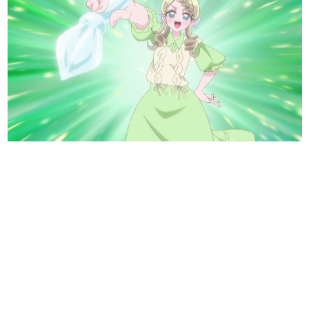
日本のコンテンツ産業やカルチャーに与えた影響を探る企
画です。
日本モバイルゲーム産業史
日本のモバイルゲーム史における主要なトピック・タイト
ルを網羅するほか、開発者へのインタビューや識者による
解説を掲載。約20年の歴史が一望できる決定版！
若ゲのいたり〜ゲームクリエイターの青春〜
『うつヌケ』『ペンと箸』等で知られるマンガ家・田中圭
一先生によるゲーム業界レポートマンガです。
なんでゲームは面白い？
ゲーム開発者・hamatsu氏がゲームの魅力を画面や操作の
具体的な形から解き明かしていく、硬派で骨太な評論連載
です。
ゲームが変えた日本語
「経験値」「裏技」「ラスボス」… ゲームにまつわる言葉
の起源や用法の変遷を、コンピューター文化史研究家・タ
イニーP氏が徹底調査。
カテゴリ
特集記事