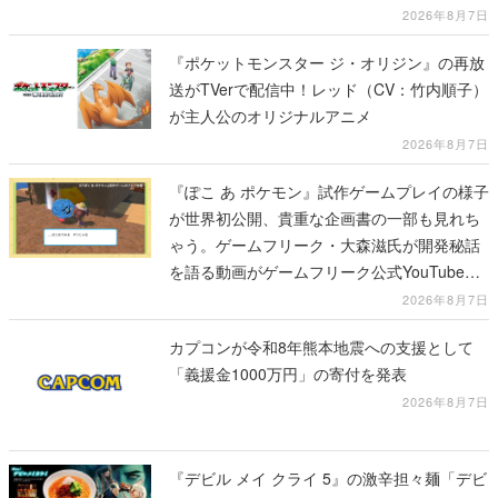
2026年8月7日
『ポケットモンスター ジ・オリジン』の再放
送がTVerで配信中！レッド（CV：竹内順子）
が主人公のオリジナルアニメ
2026年8月7日
『ぽこ あ ポケモン』試作ゲームプレイの様子
が世界初公開、貴重な企画書の一部も見れち
ゃう。ゲームフリーク・大森滋氏が開発秘話
を語る動画がゲームフリーク公式YouTubeで
公開中
2026年8月7日
カプコンが令和8年熊本地震への支援として
「義援金1000万円」の寄付を発表
2026年8月7日
『デビル メイ クライ 5』の激辛担々麺「デビ