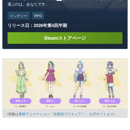
選ぶのは、あなたです。
インディー
RPG
リリース日：2026年第4四半期
Steamストアページ
（画像は
東映アニメーション「名探偵プリキュア！」 公式サイト
より）