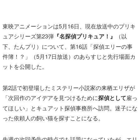
マンガ
女性向け
東映アニメーションは5月16日、現在放送中のプリキ
アプリレビュー
ュアシリーズ第23弾
（以
『名探偵プリキュア！』
下、たんプリ）について、第16話「探偵エリーの事
その他
件簿！？」（5月17日放送）のあらすじと先行場面カ
電ファミニコゲーマーとは？
ットを公開した。
運営：株式会社マレ
第2話で初登場したミステリー小説家の来栖エリザが
「次回作のアイデアを見つけるために
雇っ
探偵として
てほしい」とキュアット探偵事務所へ訪問。迷子にな
った依頼人の飼い猫を探すことになる。
先週の次回予告の時点でも話題になっていたが、エリ