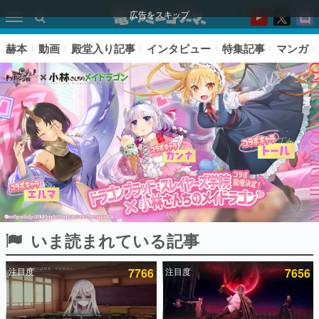
広告をスキップ
赫本
動画
殿堂入り記事
インタビュー
特集記事
マンガ
いま読まれている記事
ピックアップ
注目度
7766
注目度
7656
電ファミのいま読まれている記事ランキング
アプリセール情報