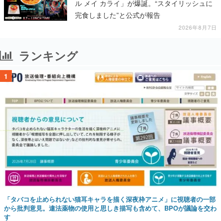
ル メイ カライ」が爆誕。“スタイリッシュに
完食しました”と公式が報告
2026年8月7日
ランキング
1
「タバコを止められない猫耳キャラを描く深夜枠アニメ」に視聴者の一部
から批判意見。違法薬物の使用と思しき描写も含めて、BPOが議論を交わ
す