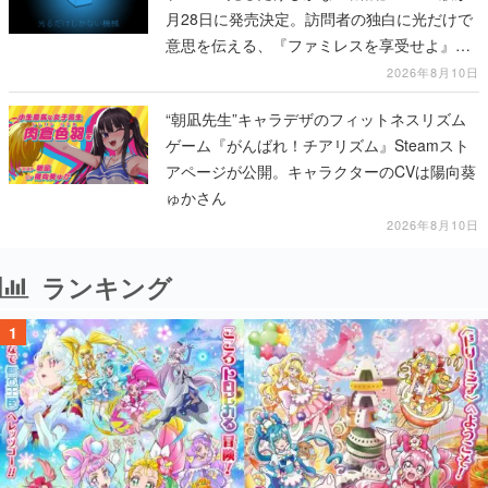
月28日に発売決定。訪問者の独白に光だけで
意思を伝える、『ファミレスを享受せよ』開
発元の最新作
2026年8月10日
“朝凪先生”キャラデザのフィットネスリズム
ゲーム『がんばれ！チアリズム』Steamスト
アページが公開。キャラクターのCVは陽向葵
ゅかさん
2026年8月10日
ランキング
1