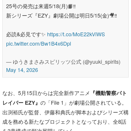
25号の発売は来週5/18(月)📙‼️
新シリーズ『EZY』劇場公開は明日5/15(金)🎥‼️
必読&必見です✨
https://t.co/MoE22kViWS
pic.twitter.com/Bw1B4x6Dpl
— ゆうきまさみスピリッツ公式 (@yuuki_spirits)
May 14, 2026
なお、5月15日からは完全新作アニメ
『機動警察パト
の「File 1」が劇場公開されている。
レイバー EZY』
出渕裕氏が監督、伊藤和典氏が脚本およびシリーズ構
成を務める新たなプロジェクトとなっており、全8話
を3章構成で順次展開していく。