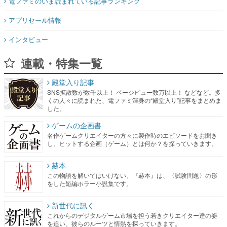
電ファミのいま読まれている記事ランキング
アプリセール情報
インタビュー
連載・特集一覧
殿堂入り記事
SNS拡散数が数千以上！ ページビュー数万以上！ などなど。多
くの人々に読まれた、電ファミ渾身の“殿堂入り”記事をまとめま
した。
ゲームの企画書
名作ゲームクリエイターの方々に製作時のエピソードをお聞き
し、ヒットする企画（ゲーム）とは何か？を探っていきます。
赫本
この物語を解いてはいけない。『赫本』は、〈試験問題〉の形
をした短編ホラー小説集です。
新世代に訊く
これからのデジタルゲーム市場を担う若きクリエイター達の姿
を追い、彼らのルーツと情熱を探っていきます。