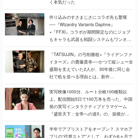
く本気だった
作り込みのすさまじさにコラボ先も驚嘆
──『Wizardry Variants Daphne』
×『FFXI』コラボが期間限定なのにジョブ
もキャラも武器も戦闘システムもワンオフ
で作り込まれた理由を両ディレクターに聞
く
『TATSUJIN』の弓削雅稔×『ライデンファ
イターズ』の齋藤貴幸──かつて縦シュー全
盛期を支えていた2人が、30年後に同じ会
社で机を並べる理由とは。新作
『TATSUJIN EXTREME』で初タッグを組
んだレジェンド2人に訊く開発秘話
実写映像1000分、ルート分岐100種類以
上。配信開始5日で100万本を売った、中国
発の実写インタラクティブドラマゲーム
『盛世天下：女帝への道II』の、規模が違
うこだわりをプロデューサーに聞いた
半年でアプリストアをオープン？ スマホア
プリの“代替ストア”として、わずか6ヵ月で