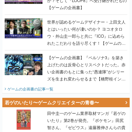
か？そして『LOOP8』へ受け継がれたもの
【ゲームの企画書】
世界が認めるゲームデザイナー・上田文人
とはいったい何が凄いのか？ ヨコオタロ
ウ・外山圭一郎らと共に『ICO』に込めら
れたこだわりを語り尽くす！【ゲームの企
画書】
【ゲームの企画書】『ペルソナ3』を築き
上げたのは反骨心とリスペクトだった。赤
い企画書のもとに集った“愚連隊”がシリー
ズを生まれ変わらせるまで【橋野桂インタ
ビュー】
ゲームの企画書
の記事一覧
若ゲのいたり〜ゲームクリエイターの青春〜
田中圭一のゲーム業界取材マンガ『若ゲの
いたり』第2巻が発売。『ポケモン』田尻
智さん、『ゼビウス』遠藤雅伸さんらの貴