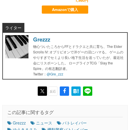
1,980円
Amazonで購入
ライター
Grezzz
物心ついたころからFFとドラクエと共に育ち、The Elder
Scrolls IV: オブリビオンで洋ゲーの沼にハマる。 ゲームの
やりすぎでセミより長い地下生活を送っていたが、最近社
会にリスポーンした。 ローグライクTCG「Slay the
Spire」の有志翻訳者。
Twitter：
@Gre_zzz
反応
この記事に関するタグ
Grezzz
ニュース
パトレイバー
ゆうきまさみ
機動警察パトレイバー