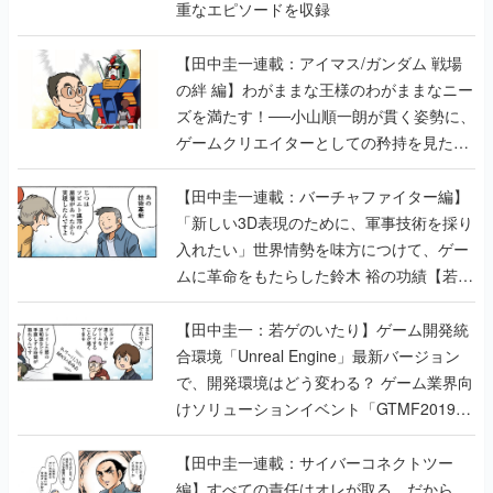
重なエピソードを収録
【田中圭一連載：アイマス/ガンダム 戦場
の絆 編】わがままな王様のわがままなニー
ズを満たす！──小山順一朗が貫く姿勢に、
ゲームクリエイターとしての矜持を見た
【若ゲのいたり最終回】
【田中圭一連載：バーチャファイター編】
「新しい3D表現のために、軍事技術を採り
入れたい」世界情勢を味方につけて、ゲー
ムに革命をもたらした鈴木 裕の功績【若ゲ
のいたり】
【田中圭一：若ゲのいたり】ゲーム開発統
合環境「Unreal Engine」最新バージョン
で、開発環境はどう変わる？ ゲーム業界向
けソリューションイベント「GTMF2019」
に行って、より理解を深めよう【PR】
【田中圭一連載：サイバーコネクトツー
編】すべての責任はオレが取る。だから、