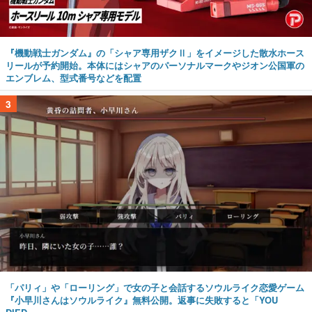
『機動戦士ガンダム』の「シャア専用ザクⅡ」をイメージした散水ホース
リールが予約開始。本体にはシャアのパーソナルマークやジオン公国軍の
エンブレム、型式番号などを配置
3
「パリィ」や「ローリング」で女の子と会話するソウルライク恋愛ゲーム
『小早川さんはソウルライク』無料公開。返事に失敗すると「YOU