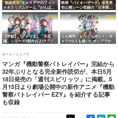
“朝凪先生”キャラデザのフィッ
映画『バイオハザード』全世界
トネスリズムゲーム『がんば
初公開シーン収録の「日本限
インタビュー
れ！チアリズム』Steamストア
定」予告映像が解禁。バイオの
注目度
3201
注目度
2200
ページが公開。キャラクターの
日（8月10日）にあわせて、
連載・特集一覧
CVは陽向葵ゅかさん
「ラクーンシティ総合病院」へ
行く配達人の姿が披露
殿堂入り記事
SNS拡散数が数千以上！ ページビュー数万以上！ などな
【半額】『アトリエ』「不思
くら寿司「ビッくらポン！」キ
ど。多くの人々に読まれた、電ファミ渾身の“殿堂入り”記
議」シリーズ3部作および『ソフ
ャラの2人を描いたポップでかわ
事をまとめました。
ィーのアトリエ2』公式画集の
いいコラボイラストが公開。コ
Kindle版が50%オフとなるセー
ラボイラストを使用した限定T
ゲームの企画書
ホーム
ニュース
ルが開催中。各作品の設定画や
シャツ&ステッカーがアソビシ
名作ゲームクリエイターの方々に製作時のエピソードをお
聞きし、ヒットする企画（ゲーム）とは何か？を探ってい
美麗なイラストの数々をふんだ
ステム主催「Akaku展」にて販
マンガ『機動警察パトレイバー』完結から
きます。
んに収録
売へ
32年ぶりとなる完全新作読切が、本日5月
赫本
この物語を解いてはいけない。『赫本』は、〈試験問題〉
18日発売の「週刊スピリッツ」に掲載。5
の形をした短編ホラー小説集です。
月15日より劇場公開中の新作アニメ『機動
警察パトレイバー EZY』を紹介する記事
新世代に訊く
これからのデジタルゲーム市場を担う若きクリエイター達
も収録
の姿を追い、彼らのルーツと情熱を探っていきます。
ゲーム世代の作家たち
ゲームに多大な影響を受けた作家さんに取材し、ゲームが