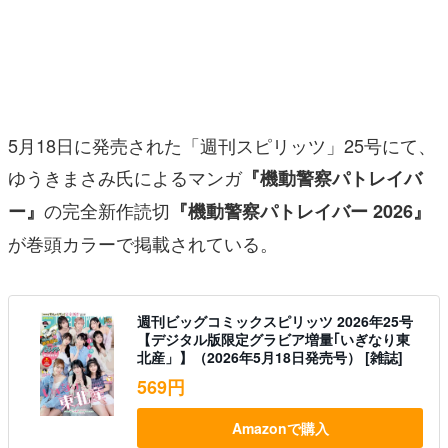
マンガ
女性向け
アプリレビュー
5月18日に発売された「週刊スピリッツ」25号にて、
その他
ゆうきまさみ氏によるマンガ
『機動警察パトレイバ
電ファミニコゲーマーとは？
の完全新作読切
ー』
『機動警察パトレイバー 2026』
が巻頭カラーで掲載されている。
運営：株式会社マレ
週刊ビッグコミックスピリッツ 2026年25号
【デジタル版限定グラビア増量｢いぎなり東
北産」】（2026年5月18日発売号） [雑誌]
569円
Amazonで購入