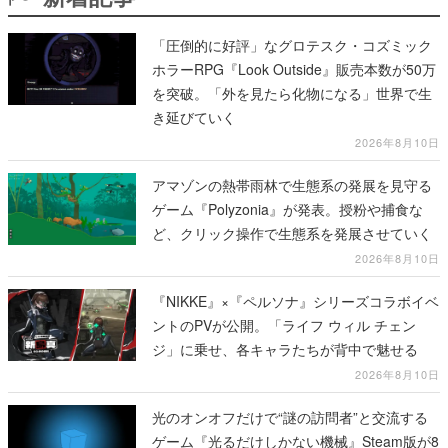
「圧倒的に好評」なグロテスク・コズミック
ホラーRPG『Look Outside』販売本数が50万
を突破。「外を見たら化物になる」世界で生
き延びていく
2026年8月10日
アマゾンの熱帯雨林で生態系の発展を見守る
ゲーム『Polyzonia』が発表。授粉や捕食な
ど、クリック操作で生態系を発展させていく
2026年8月10日
『NIKKE』×『ペルソナ』シリーズコラボイベ
ントのPVが公開。「ライフ ウィル チェン
ジ」に乗せ、各キャラたちが背中で魅せる
2026年8月10日
光のオンオフだけで“謎の訪問者”と交流する
ゲーム『光るだけしかない機械』Steam版が8