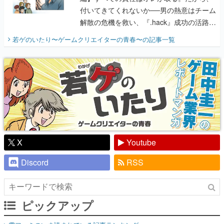
付いてきてくれないか──男の熱意はチーム
解散の危機を救い、『.hack』成功の活路を
開く。業界の快男児・松山 洋に流れる血は
若ゲのいたり〜ゲームクリエイターの青春〜
の記事一覧
『少年ジャンプ』色だった【若ゲのいた
り】
X
Youtube
Discord
RSS
ピックアップ