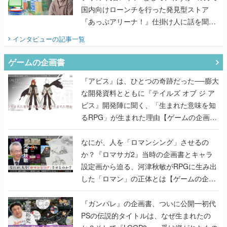
国内向けローンチを行った発見型ストア
『あっぷアリーナ！』仕掛け人に話を聞い
てみた
インタビュー
の記事一覧
ゲームの企画書
『アビス』は、ひとつの奇跡だった──膨大
な開発資料とともに『テイルズ オブ ジ ア
ビス』開発陣に聞く、「生まれた意味を知
るRPG」が生まれた理由【ゲームの企画
書】
なにが、人を「ロマンシング」させるの
か？『ロマサガ2』当時の企画書とキャラ
設定画から迫る、河津秋敏がRPGに生み出
した「ロマン」の正体とは【ゲームの企画
書】
『ガンパレ』の企画書、ついに公開━初代
PSの伝説的タイトルは、なぜ生まれたの