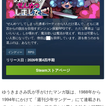
“ぜんめつ”してしまった勇者パーティから1人だけ選んで、ともに迷
宮からの脱出を目指すダンジョン探索RPGです。 ただし勇者は「は
い/いいえ」しか喋れず、魔法使いは魔法が使えず、戦士は可愛らし
い人形になっていて、僧侶は██を崇拝しています。誰を救うのかを
選ぶのは、あなたです。
インディー
RPG
リリース日：2026年第4四半期
Steamストアページ
ゆうきまさみ氏が手がけたマンガ版は、1988年から
1994年にかけて「週刊少年サンデー」にて連載され