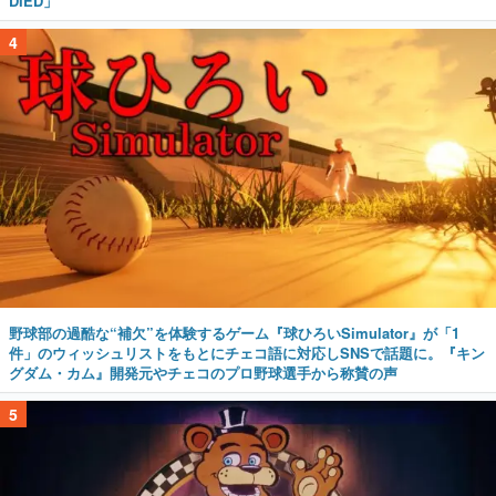
DIED」
4
野球部の過酷な“補欠”を体験するゲーム『球ひろいSimulator』が「1
件」のウィッシュリストをもとにチェコ語に対応しSNSで話題に。『キン
グダム・カム』開発元やチェコのプロ野球選手から称賛の声
5