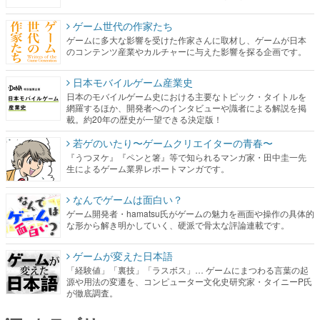
ゲーム世代の作家たち
ゲームに多大な影響を受けた作家さんに取材し、ゲームが日本
のコンテンツ産業やカルチャーに与えた影響を探る企画です。
日本モバイルゲーム産業史
日本のモバイルゲーム史における主要なトピック・タイトルを
網羅するほか、開発者へのインタビューや識者による解説を掲
載。約20年の歴史が一望できる決定版！
若ゲのいたり〜ゲームクリエイターの青春〜
『うつヌケ』『ペンと箸』等で知られるマンガ家・田中圭一先
生によるゲーム業界レポートマンガです。
なんでゲームは面白い？
ゲーム開発者・hamatsu氏がゲームの魅力を画面や操作の具体的
な形から解き明かしていく、硬派で骨太な評論連載です。
ゲームが変えた日本語
「経験値」「裏技」「ラスボス」… ゲームにまつわる言葉の起
源や用法の変遷を、コンピューター文化史研究家・タイニーP氏
が徹底調査。