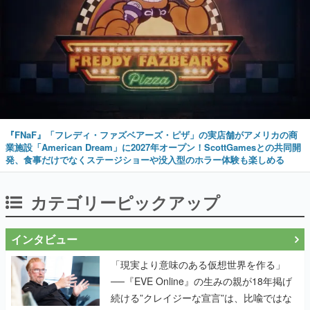
『FNaF』「フレディ・ファズベアーズ・ピザ」の実店舗がアメリカの商
業施設「American Dream」に2027年オープン！ScottGamesとの共同開
発、食事だけでなくステージショーや没入型のホラー体験も楽しめる
カテゴリーピックアップ
インタビュー
「現実より意味のある仮想世界を作る」
──『EVE Online』の生みの親が18年掲げ
続ける”クレイジーな宣言”は、比喩ではな