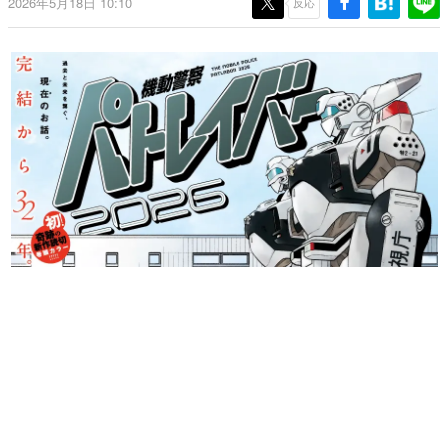
2026年5月18日 10:10
反応
日本のコンテンツ産業やカルチャーに与えた影響を探る企
画です。
日本モバイルゲーム産業史
日本のモバイルゲーム史における主要なトピック・タイト
ルを網羅するほか、開発者へのインタビューや識者による
解説を掲載。約20年の歴史が一望できる決定版！
若ゲのいたり〜ゲームクリエイターの青春〜
『うつヌケ』『ペンと箸』等で知られるマンガ家・田中圭
一先生によるゲーム業界レポートマンガです。
なんでゲームは面白い？
ゲーム開発者・hamatsu氏がゲームの魅力を画面や操作の
具体的な形から解き明かしていく、硬派で骨太な評論連載
です。
ゲームが変えた日本語
「経験値」「裏技」「ラスボス」… ゲームにまつわる言葉
の起源や用法の変遷を、コンピューター文化史研究家・タ
イニーP氏が徹底調査。
カテゴリ
特集記事