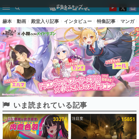
広告をスキップ
赫本
動画
殿堂入り記事
インタビュー
特集記事
マンガ
いま読まれている記事
ピックアップ
注目度
33374
注目度
15851
電ファミのいま読まれている記事ランキング
アプリセール情報