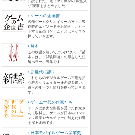
に読まれた、電ファミ渾身の“殿堂入
り”記事をまとめました。
ゲームの企画書
名作ゲームクリエイターの方々に製
作時のエピソードをお聞きし、ヒッ
トする企画（ゲーム）とは何か？を
探っていきます。
赫本
この物語を解いてはいけない。『赫
本』は、〈試験問題〉の形をした短
編ホラー小説集です。
新世代に訊く
これからのデジタルゲーム市場を担
う若きクリエイター達の姿を追い、
彼らのルーツと情熱を探っていきま
す。
ゲーム世代の作家たち
ゲームに多大な影響を受けた作家さ
んに取材し、ゲームが日本のコンテ
ンツ産業やカルチャーに与えた影響
を探る企画です。
日本モバイルゲーム産業史