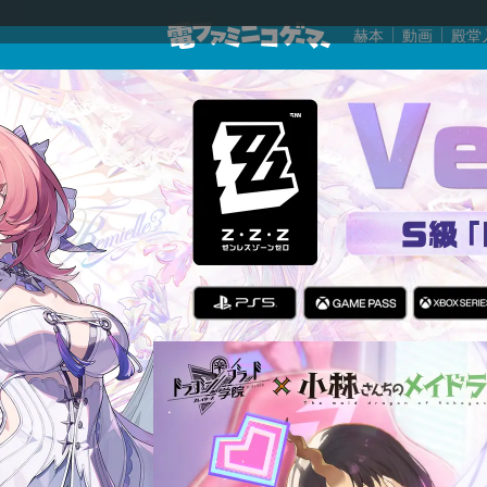
赫本
動画
殿堂