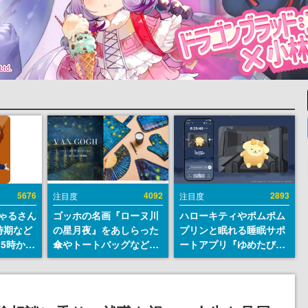
5676
4092
2893
注目度
注目度
ちゃるさん
ゴッホの名画『ローヌ川
ハローキティやポムポム
時期など
の星月夜』をあしらった
プリンと眠れる睡眠サポ
15時から
傘やトートバッグなどが
ートアプリ『ゆめたび』
登場。8月7日21時より2
が配信中。キャラごとの
日間限定で予約販売
ASMRや目覚ましアラー
ムも搭載