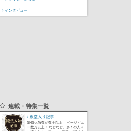
インタビュー
連載・特集一覧
殿堂入り記事
SNS拡散数が数千以上！ ページビュ
ー数万以上！ などなど。多くの人々