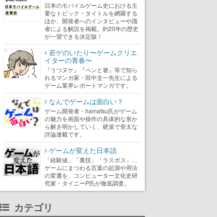
日本のモバイルゲーム史における主
要なトピック・タイトルを網羅する
ほか、開発者へのインタビューや識
者による解説を掲載。約20年の歴史
が一望できる決定版！
若ゲのいたり〜ゲームクリエ
イターの青春〜
『うつヌケ』『ペンと箸』等で知ら
れるマンガ家・田中圭一先生による
ゲーム業界レポートマンガです。
なんでゲームは面白い？
ゲーム開発者・hamatsu氏がゲーム
の魅力を画面や操作の具体的な形か
ら解き明かしていく、硬派で骨太な
評論連載です。
ゲームが変えた日本語
「経験値」「裏技」「ラスボス」…
ゲームにまつわる言葉の起源や用法
の変遷を、コンピューター文化史研
究家・タイニーP氏が徹底調査。
カテゴリ