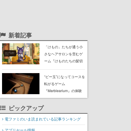
新着記事
「けもの」たちが通う小
さなヘアサロンを営むゲ
ーム『けものたちの髪切
り屋』体験版が配信開
始。悩みを持ったお客様
“ビー玉”になってコースを
と会話を交わし“本当に望
転がるゲーム
んでる髪型”を見つけ出す
『Marblearium』の体験
版がSteamで本日8月7日
より配信。Lo-Fiビートに
ピックアップ
乗って奇妙な空間を探検
電ファミのいま読まれている記事ランキング
アプリセール情報