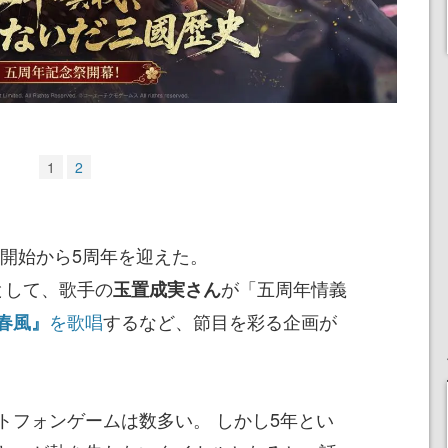
1
2
開始から5周年を迎えた。
として、歌手の
が「五周年情義
玉置成実さん
を歌唱
するなど、節目を彩る企画が
春風』
トフォンゲームは数多い。 しかし5年とい