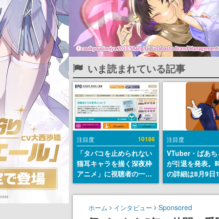
いま読まれている記事
10186
注目度
注目度
「タバコを止められない
VTuber・ばあ
猫耳キャラを描く深夜枠
が引退を発表。
アニメ」に視聴者の一部
の詳細は8月9日
から批判意見。違法薬物
の配信で説明
の使用と思しき描写も含
めて、BPOが議論を交わ
Sponsored
ホーム
インタビュー
す