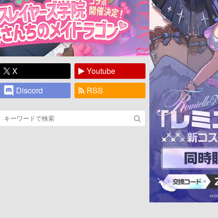
X
Youtube
Discord
RSS