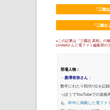
『三國志
『三國志
※この記事は『三國志 真戦』の魅力をも
Limitedさんと電ファミ編集部
登場人物：
・
唐澤有弥さん
：
数年にわたり戦功1位を記録
っぽうでYouTubeでの楽
も。
昨年に掲載した電ファ